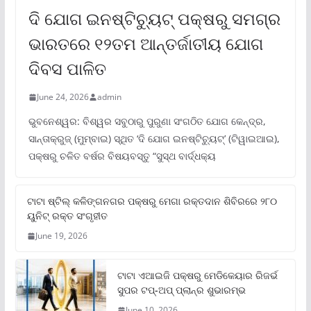
ଦି ଯୋଗ ଇନଷ୍ଟିଚ୍ୟୁଟ୍ ପକ୍ଷରୁ ସମଗ୍ର
ଭାରତରେ ୧୨ତମ ଆନ୍ତର୍ଜାତୀୟ ଯୋଗ
ଦିବସ ପାଳିତ
June 24, 2026
admin
ଭୁବନେଶ୍ୱର: ବିଶ୍ୱର ସବୁଠାରୁ ପୁରୁଣା ସଂଗଠିତ ଯୋଗ କେନ୍ଦ୍ର,
ସାନ୍ତାକ୍ରୁଜ୍ (ମୁମ୍ବାଇ) ସ୍ଥିତ ‘ଦି ଯୋଗ ଇନଷ୍ଟିଚ୍ୟୁଟ୍‌’ (ଟିୱାଇଆଇ),
ପକ୍ଷରୁ ଚଳିତ ବର୍ଷର ବିଷୟବସ୍ତୁ “ସୁସ୍ଥ ବାର୍ଦ୍ଧକ୍ୟ
ଟାଟା ଷ୍ଟିଲ୍‌ କଳିଙ୍ଗନଗର ପକ୍ଷରୁ ମେଗା ରକ୍ତଦାନ ଶିବିରରେ ୨୮୦
ୟୁନିଟ୍‌ ରକ୍ତ ସଂଗୃହୀତ
June 19, 2026
ଟାଟା ଏଆଇଜି ପକ୍ଷରୁ ମେଡିକେୟାର ରିଜର୍ଭ
ସୁପର ଟପ୍‌-ଅପ୍ ପ୍ଲାନ୍‌ର ଶୁଭାରମ୍ଭ
June 10, 2026