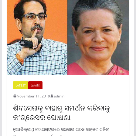
LATEST
ରାଜନୀତି
November 11, 2019
admin
ଶିବସେନାକୁ ବାହାରୁ ସମର୍ଥନ କରିବାକୁ
କଂଗ୍ରେସର ଘୋଷଣା
ନୁଆଦିଲ୍ଲୀ() ମହାରାଷ୍ଟ୍ରରେ ସରକାର ଗଠନ ସଙ୍କଟ ଟଳିଲା ।