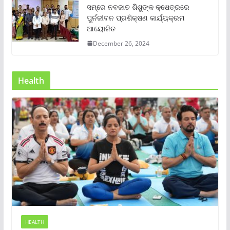
ସମ୍‌ରେ ନବଜାତ ଶିଶୁଙ୍କ କ୍ଷେତ୍ରରେ
ପୁର୍ନଜୀବନ ପ୍ରଶିକ୍ଷଣ କାର୍ଯ୍ୟକ୍ରମ
ଆୟୋଜିତ
December 26, 2024
Health
HEALTH