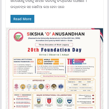
ଶିବସେନାକୁ ବାହାରୁ ସମର୍ଥନ କରିବାକୁ କଂଗ୍ରେସର ଘୋଷଣା ।
ଉଦ୍ଧବଙ୍କ ସହ ସୋନିଆ କଥା ହେବା ପରେ
Read More