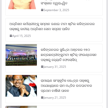
ସଂସ୍କାର ତ୍ୱରାନ୍ୱିତ
September 3, 2025
ଅଗ୍ନିଶମ କର୍ମଚାରୀଙ୍କୁ ସମ୍ମାନ ଜଣାଇ ଟାଟା ଷ୍ଟିଲ କଳିଙ୍ଗନଗର
ପକ୍ଷରୁ ଜାତୀୟ ଅଗ୍ନିଶମ ସେବା ସପ୍ତାହ ପାଳିତ
April 15, 2025
କଳିଙ୍ଗନଗର ସୁକିନ୍ଦା ଅଞ୍ଚଳର ୧୫୦
ଛାତ୍ରଛାତ୍ରୀଙ୍କୁଟାଟା ଷ୍ଟିଲ୍ ଫାଉଣ୍ଡେସନ
ପକ୍ଷରୁ ଜ୍ୟୋତି ଫେଲୋସିପ୍‌
January 31, 2025
ରାମାୟଣ ସାଂସ୍କୃତିକ କେନ୍ଦ୍ର ପକ୍ଷରୁ
ଅଯୋଧ୍ୟାରେ ରାମ ମନ୍ଦିର ଉଦଘାଟନର
ପ୍ରଥମ ବାର୍ଷିକୀ ପାଳନ
January 21, 2025