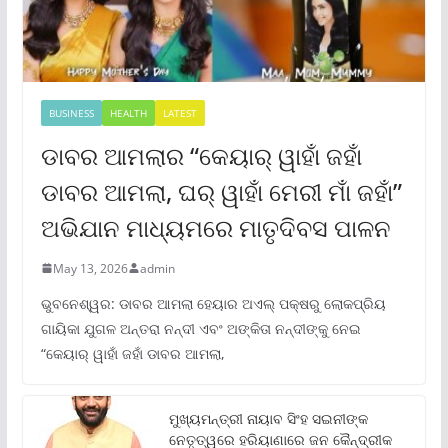
BUSINESS
HEALTH
LATEST
ଡାବର ଆମଲାର “କେୟାର୍ ୱାହାଁ ଜହାଁ
ଡାବର ଆମଲା, ଘର୍ ୱାହାଁ ମେରୀ ମାଁ ଜହାଁ”
ଅଭିଯାନ ମାଧ୍ୟମରେ ମାତୃଦିବସ ପାଳନ
May 13, 2026
admin
ଭୁବନେଶ୍ୱର: ଡାବର ଆମଲା ହେୟାର ଅଏଲ୍ ପକ୍ଷରୁ ଲୋକପ୍ରିୟ
ଗାୟିକା ଯୁଗଳ ଅନ୍ତରା ନନ୍ଦୀ ଏବଂ ଅଙ୍କିତା ନନ୍ଦୀଙ୍କୁ ନେଇ
“କେୟାର୍ ୱାହାଁ ଜହାଁ ଡାବର ଆମଲା,
ମୁଖ୍ୟମନ୍ତ୍ରୀ ନାୟାବ ସିଂହ ସଇନୀଙ୍କ
ନେତୃତ୍ୱରେ ହରିୟାଣାରେ ଜନ କୈନ୍ଦ୍ରୀକ