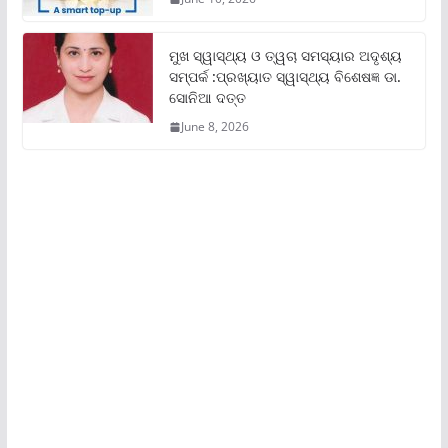
ମୁଖ ସ୍ୱାସ୍ଥ୍ୟ ଓ ତ୍ୱଚା ସମସ୍ୟାର ଅଦୃଶ୍ୟ
ସମ୍ପର୍କ :ପ୍ରଖ୍ୟାତ ସ୍ୱାସ୍ଥ୍ୟ ବିଶେଷଜ୍ଞ ଡା.
ସୋନିଆ ଦତ୍ତ
June 8, 2026