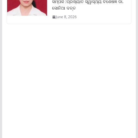
ସମ୍ପର୍କ :ପ୍ରଖ୍ୟାତ ସ୍ୱାସ୍ଥ୍ୟ ବିଶେଷଜ୍ଞ ଡା.
ସୋନିଆ ଦତ୍ତ
June 8, 2026