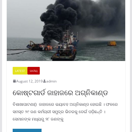
LATEST
ଜାତୀୟ
August 12, 2019
admin
କୋଷ୍ଟଗାର୍ଡ ଜାହାଜରେ ଅଗ୍ନିକାଣ୍ଡ
ବିଶାଖାପାଟଣା() ଜାହାଜରେ ଭୟାବହ ଅଗ୍ନିକାଣ୍ଡ ହୋଇଛି । ଫଳରେ
ସମସ୍ତ ୨୯ ଜଣ କର୍ମଚାରୀ ସମୁଦ୍ର ଭିତରକୁ ଡେଇଁ ପଡ଼ିଛନ୍ତି ।
ସେମାନଙ୍କ ମଧ୍ୟରୁ ୨୮ ଜଣଙ୍କୁ