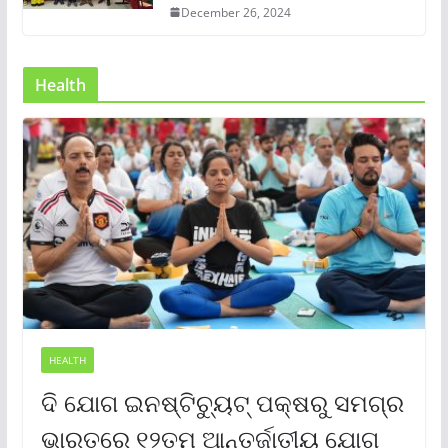
December 26, 2024
Health
HEALTH
ଦି ଯୋଗ ଇନଷ୍ଟିଚ୍ୟୁଟ୍ ପକ୍ଷରୁ ସମଗ୍ର
ଭାରତରେ ୧୨ତମ ଆନ୍ତର୍ଜାତୀୟ ଯୋଗ