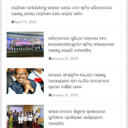
ଅଗ୍ନିଶମ କର୍ମଚାରୀଙ୍କୁ ସମ୍ମାନ ଜଣାଇ ଟାଟା ଷ୍ଟିଲ କଳିଙ୍ଗନଗର
ପକ୍ଷରୁ ଜାତୀୟ ଅଗ୍ନିଶମ ସେବା ସପ୍ତାହ ପାଳିତ
April 15, 2025
କଳିଙ୍ଗନଗର ସୁକିନ୍ଦା ଅଞ୍ଚଳର ୧୫୦
ଛାତ୍ରଛାତ୍ରୀଙ୍କୁଟାଟା ଷ୍ଟିଲ୍ ଫାଉଣ୍ଡେସନ
ପକ୍ଷରୁ ଜ୍ୟୋତି ଫେଲୋସିପ୍‌
January 31, 2025
ରାମାୟଣ ସାଂସ୍କୃତିକ କେନ୍ଦ୍ର ପକ୍ଷରୁ
ଅଯୋଧ୍ୟାରେ ରାମ ମନ୍ଦିର ଉଦଘାଟନର
ପ୍ରଥମ ବାର୍ଷିକୀ ପାଳନ
January 21, 2025
ସମ୍‌ରେ ନବଜାତ ଶିଶୁଙ୍କ କ୍ଷେତ୍ରରେ
ପୁର୍ନଜୀବନ ପ୍ରଶିକ୍ଷଣ କାର୍ଯ୍ୟକ୍ରମ
ଆୟୋଜିତ