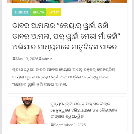
BUSINESS
HEALTH
LATEST
ଡାବର ଆମଲାର “କେୟାର୍ ୱାହାଁ ଜହାଁ
ଡାବର ଆମଲା, ଘର୍ ୱାହାଁ ମେରୀ ମାଁ ଜହାଁ”
ଅଭିଯାନ ମାଧ୍ୟମରେ ମାତୃଦିବସ ପାଳନ
May 13, 2026
admin
ଭୁବନେଶ୍ୱର: ଡାବର ଆମଲା ହେୟାର ଅଏଲ୍ ପକ୍ଷରୁ ଲୋକପ୍ରିୟ
ଗାୟିକା ଯୁଗଳ ଅନ୍ତରା ନନ୍ଦୀ ଏବଂ ଅଙ୍କିତା ନନ୍ଦୀଙ୍କୁ ନେଇ
“କେୟାର୍ ୱାହାଁ ଜହାଁ ଡାବର ଆମଲା,
ମୁଖ୍ୟମନ୍ତ୍ରୀ ନାୟାବ ସିଂହ ସଇନୀଙ୍କ
ନେତୃତ୍ୱରେ ହରିୟାଣାରେ ଜନ କୈନ୍ଦ୍ରୀକ
ସଂସ୍କାର ତ୍ୱରାନ୍ୱିତ
September 3, 2025