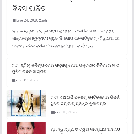
ଦିବସ ପାଳିତ
June 24, 2026
admin
ଭୁବନେଶ୍ୱର: ବିଶ୍ୱର ସବୁଠାରୁ ପୁରୁଣା ସଂଗଠିତ ଯୋଗ କେନ୍ଦ୍ର,
ସାନ୍ତାକ୍ରୁଜ୍ (ମୁମ୍ବାଇ) ସ୍ଥିତ ‘ଦି ଯୋଗ ଇନଷ୍ଟିଚ୍ୟୁଟ୍‌’ (ଟିୱାଇଆଇ),
ପକ୍ଷରୁ ଚଳିତ ବର୍ଷର ବିଷୟବସ୍ତୁ “ସୁସ୍ଥ ବାର୍ଦ୍ଧକ୍ୟ
ଟାଟା ଷ୍ଟିଲ୍‌ କଳିଙ୍ଗନଗର ପକ୍ଷରୁ ମେଗା ରକ୍ତଦାନ ଶିବିରରେ ୨୮୦
ୟୁନିଟ୍‌ ରକ୍ତ ସଂଗୃହୀତ
June 19, 2026
ଟାଟା ଏଆଇଜି ପକ୍ଷରୁ ମେଡିକେୟାର ରିଜର୍ଭ
ସୁପର ଟପ୍‌-ଅପ୍ ପ୍ଲାନ୍‌ର ଶୁଭାରମ୍ଭ
June 10, 2026
ମୁଖ ସ୍ୱାସ୍ଥ୍ୟ ଓ ତ୍ୱଚା ସମସ୍ୟାର ଅଦୃଶ୍ୟ