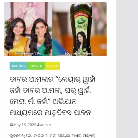
BUSINESS
HEALTH
LATEST
ଡାବର ଆମଲାର “କେୟାର୍ ୱାହାଁ
ଜହାଁ ଡାବର ଆମଲା, ଘର୍ ୱାହାଁ
ମେରୀ ମାଁ ଜହାଁ” ଅଭିଯାନ
ମାଧ୍ୟମରେ ମାତୃଦିବସ ପାଳନ
May 13, 2026
admin
ଭୁବନେଶ୍ୱର: ଡାବର ଆମଲା ହେୟାର ଅଏଲ୍ ପକ୍ଷରୁ