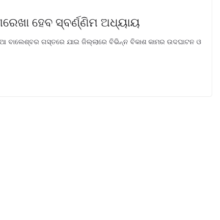
୍ଣରେଖା ହେବ ସ୍ବର୍ଣ୍ଣିମ ଅଧ୍ୟାୟ
ିକିଆ ବାଲେଶ୍ବର ଗସ୍ତରେ ଯାଇ ଜିଲ୍ଲାରେ ବିଭିନ୍ନ ବିକାଶ କାମର ଉଦଘାଟନ ଓ