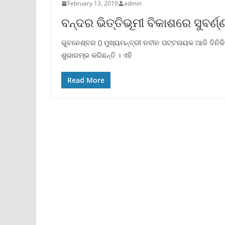
February 13, 2019
admin
ବନ୍ଦର ଭିତ୍ତିଭୂମୀ ବିକାଶରେ ସୁବର୍ଣ
ଭୁବନେଶ୍ବର () ମୁଖ୍ୟମନ୍ତ୍ରୀ ନବୀନ ପଟ୍ଟନାୟକ ଆଜି ଦିନ
ଶୁଭାରମ୍ଭ କରିଛନ୍ତି । ଏହି
Read More