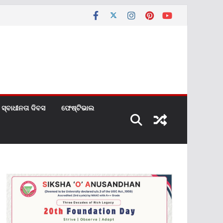
ସ୍ବାଧୀନତା ଦିବସ
ଫେଷ୍ଟିଭାଲ