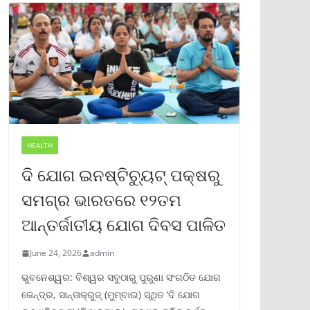
HEALTH
ଦି ଯୋଗ ଇନଷ୍ଟିଚ୍ୟୁଟ୍ ପକ୍ଷରୁ
ସମଗ୍ର ଭାରତରେ ୧୨ତମ
ଆନ୍ତର୍ଜାତୀୟ ଯୋଗ ଦିବସ ପାଳିତ
June 24, 2026
admin
ଭୁବନେଶ୍ୱର: ବିଶ୍ୱର ସବୁଠାରୁ ପୁରୁଣା ସଂଗଠିତ ଯୋଗ
କେନ୍ଦ୍ର, ସାନ୍ତାକ୍ରୁଜ୍ (ମୁମ୍ବାଇ) ସ୍ଥିତ ‘ଦି ଯୋଗ