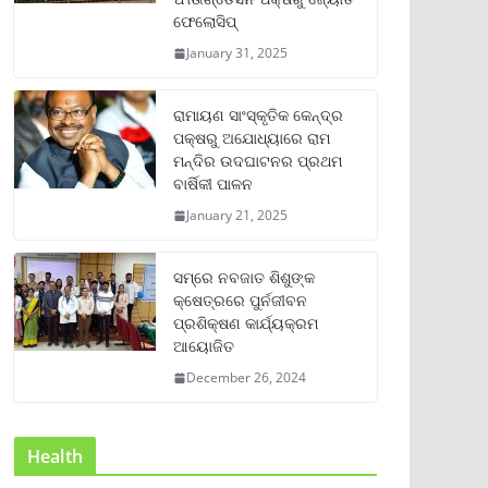
ଫେଲୋସିପ୍‌
January 31, 2025
ରାମାୟଣ ସାଂସ୍କୃତିକ କେନ୍ଦ୍ର
ପକ୍ଷରୁ ଅଯୋଧ୍ୟାରେ ରାମ
ମନ୍ଦିର ଉଦଘାଟନର ପ୍ରଥମ
ବାର୍ଷିକୀ ପାଳନ
January 21, 2025
ସମ୍‌ରେ ନବଜାତ ଶିଶୁଙ୍କ
କ୍ଷେତ୍ରରେ ପୁର୍ନଜୀବନ
ପ୍ରଶିକ୍ଷଣ କାର୍ଯ୍ୟକ୍ରମ
ଆୟୋଜିତ
December 26, 2024
Health