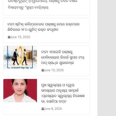
ଇନଷ୍ଟିଚ୍ୟୁଟ୍‌’ (ଟିୱାଇଆଇ), ପକ୍ଷରୁ ଚଳିତ ବର୍ଷର
ବିଷୟବସ୍ତୁ “ସୁସ୍ଥ ବାର୍ଦ୍ଧକ୍ୟ
ଟାଟା ଷ୍ଟିଲ୍‌ କଳିଙ୍ଗନଗର ପକ୍ଷରୁ ମେଗା ରକ୍ତଦାନ
ଶିବିରରେ ୨୮୦ ୟୁନିଟ୍‌ ରକ୍ତ ସଂଗୃହୀତ
June 19, 2026
ଟାଟା ଏଆଇଜି ପକ୍ଷରୁ
ମେଡିକେୟାର ରିଜର୍ଭ ସୁପର ଟପ୍‌-
ଅପ୍ ପ୍ଲାନ୍‌ର ଶୁଭାରମ୍ଭ
June 10, 2026
ମୁଖ ସ୍ୱାସ୍ଥ୍ୟ ଓ ତ୍ୱଚା
ସମସ୍ୟାର ଅଦୃଶ୍ୟ ସମ୍ପର୍କ
:ପ୍ରଖ୍ୟାତ ସ୍ୱାସ୍ଥ୍ୟ ବିଶେଷଜ୍ଞ
ଡା. ସୋନିଆ ଦତ୍ତ
June 8, 2026