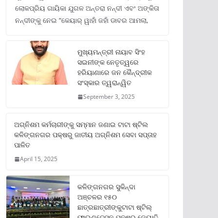
ଲୋକପ୍ରିୟ ଗାୟିକା ଯୁଗଳ ଅନ୍ତରା ନନ୍ଦୀ ଏବଂ ଅଙ୍କିତା
ନନ୍ଦୀଙ୍କୁ ନେଇ “କେୟାର୍ ୱାହାଁ ଜହାଁ ଡାବର ଆମଲା,
ମୁଖ୍ୟମନ୍ତ୍ରୀ ନାୟାବ ସିଂହ
ସଇନୀଙ୍କ ନେତୃତ୍ୱରେ
ହରିୟାଣାରେ ଜନ କୈନ୍ଦ୍ରୀକ
ସଂସ୍କାର ତ୍ୱରାନ୍ୱିତ
September 3, 2025
ଅଗ୍ନିଶମ କର୍ମଚାରୀଙ୍କୁ ସମ୍ମାନ ଜଣାଇ ଟାଟା ଷ୍ଟିଲ
କଳିଙ୍ଗନଗର ପକ୍ଷରୁ ଜାତୀୟ ଅଗ୍ନିଶମ ସେବା ସପ୍ତାହ
ପାଳିତ
April 15, 2025
କଳିଙ୍ଗନଗର ସୁକିନ୍ଦା
ଅଞ୍ଚଳର ୧୫୦
ଛାତ୍ରଛାତ୍ରୀଙ୍କୁଟାଟା ଷ୍ଟିଲ୍
ଫାଉଣ୍ଡେସନ ପକ୍ଷରୁ ଜ୍ୟୋତି