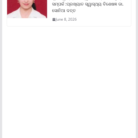
ସମ୍ପର୍କ :ପ୍ରଖ୍ୟାତ ସ୍ୱାସ୍ଥ୍ୟ ବିଶେଷଜ୍ଞ ଡା.
ସୋନିଆ ଦତ୍ତ
June 8, 2026