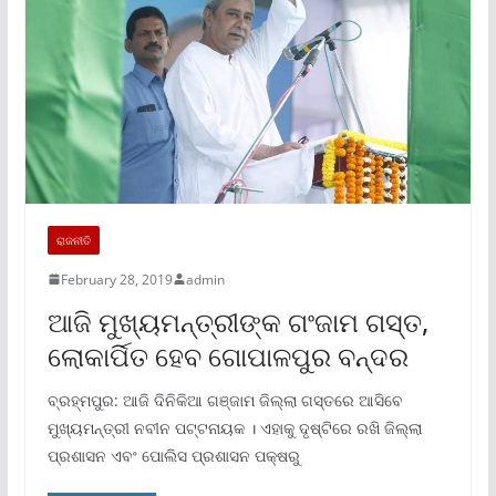
ରାଜନୀତି
February 28, 2019
admin
ଆଜି ମୁଖ୍ୟମନ୍ତ୍ରୀଙ୍କ ଗଂଜାମ ଗସ୍ତ,
ଲୋକାର୍ପିତ ହେବ ଗୋପାଳପୁର ବନ୍ଦର
ବ୍ରହ୍ମପୁର: ଆଜି ଦିନିକିଆ ଗଞ୍ଜାମ ଜିଲ୍ଲା ଗସ୍ତରେ ଆସିବେ
ମୁଖ୍ୟମନ୍ତ୍ରୀ ନବୀନ ପଟ୍ଟନାୟକ । ଏହାକୁ ଦୃଷ୍ଟିରେ ରଖି ଜିଲ୍ଲା
ପ୍ରଶାସନ ଏବଂ ପୋଲିସ ପ୍ରଶାସନ ପକ୍ଷରୁ