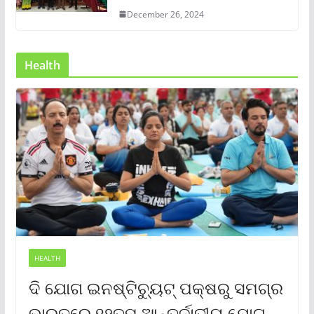
December 26, 2024
Health
HEALTH
ଦି ଯୋଗ ଇନଷ୍ଟିଚ୍ୟୁଟ୍ ପକ୍ଷରୁ ସମଗ୍ର
ଭାରତରେ ୧୨ତମ ଆନ୍ତର୍ଜାତୀୟ ଯୋଗ