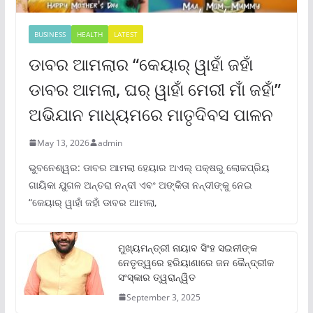
BUSINESS
HEALTH
LATEST
ଡାବର ଆମଲାର “କେୟାର୍ ୱାହାଁ ଜହାଁ
ଡାବର ଆମଲା, ଘର୍ ୱାହାଁ ମେରୀ ମାଁ ଜହାଁ”
ଅଭିଯାନ ମାଧ୍ୟମରେ ମାତୃଦିବସ ପାଳନ
May 13, 2026
admin
ଭୁବନେଶ୍ୱର: ଡାବର ଆମଲା ହେୟାର ଅଏଲ୍ ପକ୍ଷରୁ ଲୋକପ୍ରିୟ
ଗାୟିକା ଯୁଗଳ ଅନ୍ତରା ନନ୍ଦୀ ଏବଂ ଅଙ୍କିତା ନନ୍ଦୀଙ୍କୁ ନେଇ
“କେୟାର୍ ୱାହାଁ ଜହାଁ ଡାବର ଆମଲା,
ମୁଖ୍ୟମନ୍ତ୍ରୀ ନାୟାବ ସିଂହ ସଇନୀଙ୍କ
ନେତୃତ୍ୱରେ ହରିୟାଣାରେ ଜନ କୈନ୍ଦ୍ରୀକ
ସଂସ୍କାର ତ୍ୱରାନ୍ୱିତ
September 3, 2025