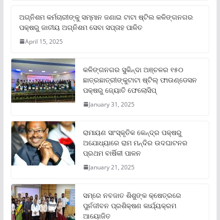
ଅଗ୍ନିଶମ କର୍ମଚାରୀଙ୍କୁ ସମ୍ମାନ ଜଣାଇ ଟାଟା ଷ୍ଟିଲ କଳିଙ୍ଗନଗର
ପକ୍ଷରୁ ଜାତୀୟ ଅଗ୍ନିଶମ ସେବା ସପ୍ତାହ ପାଳିତ
April 15, 2025
କଳିଙ୍ଗନଗର ସୁକିନ୍ଦା ଅଞ୍ଚଳର ୧୫୦
ଛାତ୍ରଛାତ୍ରୀଙ୍କୁଟାଟା ଷ୍ଟିଲ୍ ଫାଉଣ୍ଡେସନ
ପକ୍ଷରୁ ଜ୍ୟୋତି ଫେଲୋସିପ୍‌
January 31, 2025
ରାମାୟଣ ସାଂସ୍କୃତିକ କେନ୍ଦ୍ର ପକ୍ଷରୁ
ଅଯୋଧ୍ୟାରେ ରାମ ମନ୍ଦିର ଉଦଘାଟନର
ପ୍ରଥମ ବାର୍ଷିକୀ ପାଳନ
January 21, 2025
ସମ୍‌ରେ ନବଜାତ ଶିଶୁଙ୍କ କ୍ଷେତ୍ରରେ
ପୁର୍ନଜୀବନ ପ୍ରଶିକ୍ଷଣ କାର୍ଯ୍ୟକ୍ରମ
ଆୟୋଜିତ