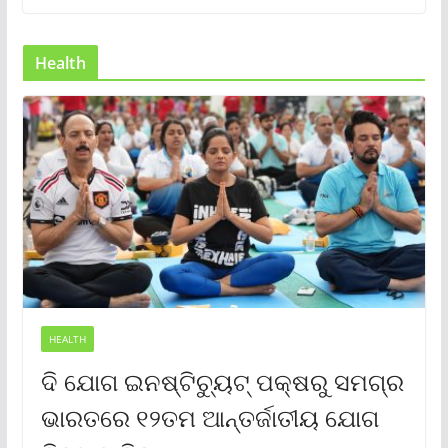
Health
HEALTH
ଦି ଯୋଗ ଇନଷ୍ଟିଚ୍ୟୁଟ୍ ପକ୍ଷରୁ ସମଗ୍ର
ଭାରତରେ ୧୨ତମ ଆନ୍ତର୍ଜାତୀୟ ଯୋଗ