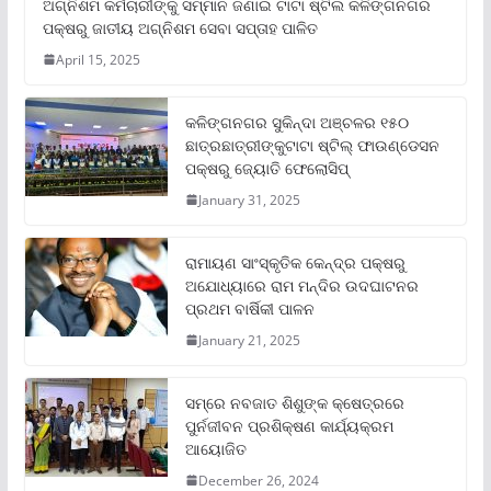
ଅଗ୍ନିଶମ କର୍ମଚାରୀଙ୍କୁ ସମ୍ମାନ ଜଣାଇ ଟାଟା ଷ୍ଟିଲ କଳିଙ୍ଗନଗର
ପକ୍ଷରୁ ଜାତୀୟ ଅଗ୍ନିଶମ ସେବା ସପ୍ତାହ ପାଳିତ
April 15, 2025
କଳିଙ୍ଗନଗର ସୁକିନ୍ଦା ଅଞ୍ଚଳର ୧୫୦
ଛାତ୍ରଛାତ୍ରୀଙ୍କୁଟାଟା ଷ୍ଟିଲ୍ ଫାଉଣ୍ଡେସନ
ପକ୍ଷରୁ ଜ୍ୟୋତି ଫେଲୋସିପ୍‌
January 31, 2025
ରାମାୟଣ ସାଂସ୍କୃତିକ କେନ୍ଦ୍ର ପକ୍ଷରୁ
ଅଯୋଧ୍ୟାରେ ରାମ ମନ୍ଦିର ଉଦଘାଟନର
ପ୍ରଥମ ବାର୍ଷିକୀ ପାଳନ
January 21, 2025
ସମ୍‌ରେ ନବଜାତ ଶିଶୁଙ୍କ କ୍ଷେତ୍ରରେ
ପୁର୍ନଜୀବନ ପ୍ରଶିକ୍ଷଣ କାର୍ଯ୍ୟକ୍ରମ
ଆୟୋଜିତ
December 26, 2024