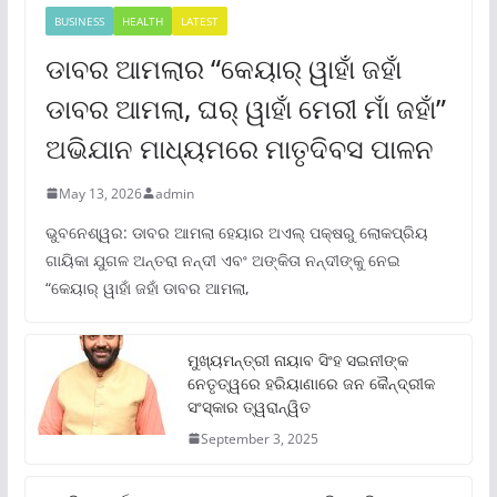
BUSINESS
HEALTH
LATEST
ଡାବର ଆମଲାର “କେୟାର୍ ୱାହାଁ ଜହାଁ
ଡାବର ଆମଲା, ଘର୍ ୱାହାଁ ମେରୀ ମାଁ ଜହାଁ”
ଅଭିଯାନ ମାଧ୍ୟମରେ ମାତୃଦିବସ ପାଳନ
May 13, 2026
admin
ଭୁବନେଶ୍ୱର: ଡାବର ଆମଲା ହେୟାର ଅଏଲ୍ ପକ୍ଷରୁ ଲୋକପ୍ରିୟ
ଗାୟିକା ଯୁଗଳ ଅନ୍ତରା ନନ୍ଦୀ ଏବଂ ଅଙ୍କିତା ନନ୍ଦୀଙ୍କୁ ନେଇ
“କେୟାର୍ ୱାହାଁ ଜହାଁ ଡାବର ଆମଲା,
ମୁଖ୍ୟମନ୍ତ୍ରୀ ନାୟାବ ସିଂହ ସଇନୀଙ୍କ
ନେତୃତ୍ୱରେ ହରିୟାଣାରେ ଜନ କୈନ୍ଦ୍ରୀକ
ସଂସ୍କାର ତ୍ୱରାନ୍ୱିତ
September 3, 2025