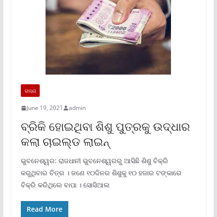
ରାଜ୍ୟ
June 19, 2021
admin
ବ୍ରିକି ହୋଇଥିବା ଶିଶୁ ପୁତ୍ରକୁ ଉଦ୍ଧାର
କଲା ଚାଇଲ୍ଡ ଲାଇନ୍‌
ଭୁବନେଶ୍ୱର: ରାଜଧାନୀ ଭୁବନେଶ୍ୱରରୁ ଆସିଛି ଶିଶୁ ବିକ୍ରି
କରୁଥିବାର ଚିତ୍ର । ଜଣେ ୧୦ଦିନର ଶିଶୁକୁ ୧୦ ହଜାର ଟଙ୍କାରେ
ବିକ୍ରି କରିଥିଲେ ବାପା । ସୋସିଆଲ
Read More