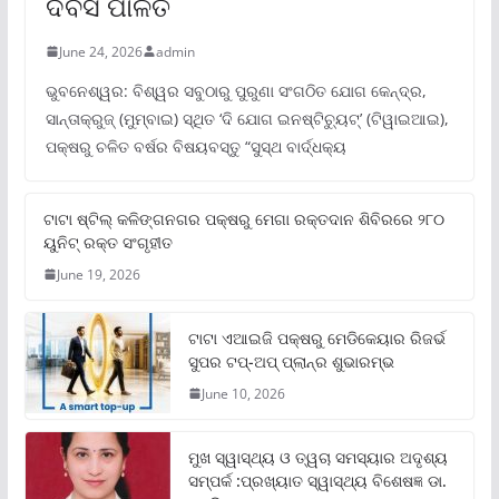
ଦିବସ ପାଳିତ
June 24, 2026
admin
ଭୁବନେଶ୍ୱର: ବିଶ୍ୱର ସବୁଠାରୁ ପୁରୁଣା ସଂଗଠିତ ଯୋଗ କେନ୍ଦ୍ର,
ସାନ୍ତାକ୍ରୁଜ୍ (ମୁମ୍ବାଇ) ସ୍ଥିତ ‘ଦି ଯୋଗ ଇନଷ୍ଟିଚ୍ୟୁଟ୍‌’ (ଟିୱାଇଆଇ),
ପକ୍ଷରୁ ଚଳିତ ବର୍ଷର ବିଷୟବସ୍ତୁ “ସୁସ୍ଥ ବାର୍ଦ୍ଧକ୍ୟ
ଟାଟା ଷ୍ଟିଲ୍‌ କଳିଙ୍ଗନଗର ପକ୍ଷରୁ ମେଗା ରକ୍ତଦାନ ଶିବିରରେ ୨୮୦
ୟୁନିଟ୍‌ ରକ୍ତ ସଂଗୃହୀତ
June 19, 2026
ଟାଟା ଏଆଇଜି ପକ୍ଷରୁ ମେଡିକେୟାର ରିଜର୍ଭ
ସୁପର ଟପ୍‌-ଅପ୍ ପ୍ଲାନ୍‌ର ଶୁଭାରମ୍ଭ
June 10, 2026
ମୁଖ ସ୍ୱାସ୍ଥ୍ୟ ଓ ତ୍ୱଚା ସମସ୍ୟାର ଅଦୃଶ୍ୟ
ସମ୍ପର୍କ :ପ୍ରଖ୍ୟାତ ସ୍ୱାସ୍ଥ୍ୟ ବିଶେଷଜ୍ଞ ଡା.