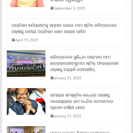
September 3, 2025
ଅଗ୍ନିଶମ କର୍ମଚାରୀଙ୍କୁ ସମ୍ମାନ ଜଣାଇ ଟାଟା ଷ୍ଟିଲ କଳିଙ୍ଗନଗର
ପକ୍ଷରୁ ଜାତୀୟ ଅଗ୍ନିଶମ ସେବା ସପ୍ତାହ ପାଳିତ
April 15, 2025
କଳିଙ୍ଗନଗର ସୁକିନ୍ଦା ଅଞ୍ଚଳର ୧୫୦
ଛାତ୍ରଛାତ୍ରୀଙ୍କୁଟାଟା ଷ୍ଟିଲ୍ ଫାଉଣ୍ଡେସନ
ପକ୍ଷରୁ ଜ୍ୟୋତି ଫେଲୋସିପ୍‌
January 31, 2025
ରାମାୟଣ ସାଂସ୍କୃତିକ କେନ୍ଦ୍ର ପକ୍ଷରୁ
ଅଯୋଧ୍ୟାରେ ରାମ ମନ୍ଦିର ଉଦଘାଟନର
ପ୍ରଥମ ବାର୍ଷିକୀ ପାଳନ
January 21, 2025
ସମ୍‌ରେ ନବଜାତ ଶିଶୁଙ୍କ କ୍ଷେତ୍ରରେ