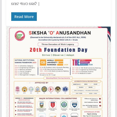
ମୋଟ ୩୪୦ କୋଟି |
Read More