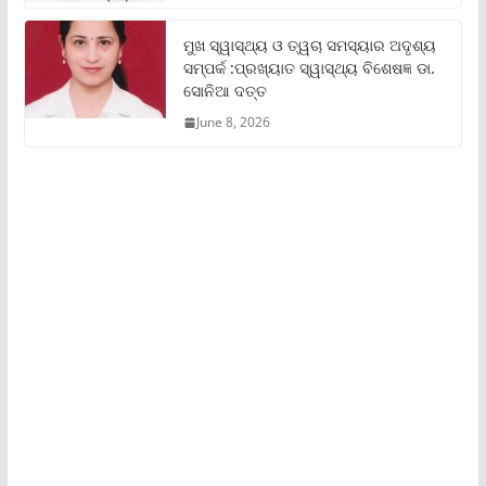
ମୁଖ ସ୍ୱାସ୍ଥ୍ୟ ଓ ତ୍ୱଚା ସମସ୍ୟାର ଅଦୃଶ୍ୟ
ସମ୍ପର୍କ :ପ୍ରଖ୍ୟାତ ସ୍ୱାସ୍ଥ୍ୟ ବିଶେଷଜ୍ଞ ଡା.
ସୋନିଆ ଦତ୍ତ
June 8, 2026