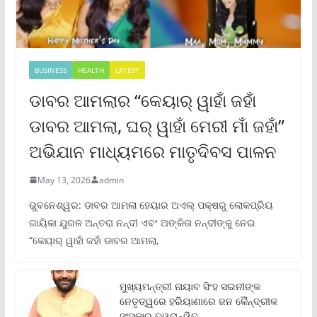
BUSINESS
HEALTH
LATEST
ଡାବର ଆମଲାର “କେୟାର୍ ୱାହାଁ ଜହାଁ
ଡାବର ଆମଲା, ଘର୍ ୱାହାଁ ମେରୀ ମାଁ ଜହାଁ”
ଅଭିଯାନ ମାଧ୍ୟମରେ ମାତୃଦିବସ ପାଳନ
May 13, 2026
admin
ଭୁବନେଶ୍ୱର: ଡାବର ଆମଲା ହେୟାର ଅଏଲ୍ ପକ୍ଷରୁ ଲୋକପ୍ରିୟ
ଗାୟିକା ଯୁଗଳ ଅନ୍ତରା ନନ୍ଦୀ ଏବଂ ଅଙ୍କିତା ନନ୍ଦୀଙ୍କୁ ନେଇ
“କେୟାର୍ ୱାହାଁ ଜହାଁ ଡାବର ଆମଲା,
ମୁଖ୍ୟମନ୍ତ୍ରୀ ନାୟାବ ସିଂହ ସଇନୀଙ୍କ
ନେତୃତ୍ୱରେ ହରିୟାଣାରେ ଜନ କୈନ୍ଦ୍ରୀକ
ସଂସ୍କାର ତ୍ୱରାନ୍ୱିତ