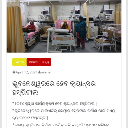
LATEST
ରାଜନୀତି
ରାଜ୍ୟ
April 12, 2021
admin
ଭୁବନେଶ୍ୱରରେ ହେବ କ୍ୟାନ୍‌ସର
ହସ୍ପିଟାଲ
*୨୦୨୪ ସୁଦ୍ଧା କାର୍ଯ୍ୟକ୍ଷମ ହେବ କ୍ୟାନ୍‌ସର ହସ୍ପିଟାଲ |
*ଭୁବନେଶ୍ୱରରେ ପାଲିଏଟିଭ୍ କେୟାର ହସ୍ପିଟାଲ ନିର୍ମାଣ ପାଇଁ ମଧ୍ୟ
କ୍ୟାବିନେଟ ନିଷ୍ପତ୍ତି |
*ଉଭୟ ହସ୍ପିଟାଲ ନିର୍ମାଣ ପାଇଁ ବାଗଚି ଦମ୍ପତି ପ୍ରଦାନ କରିବେ