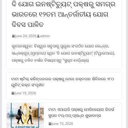
ଦି ଯୋଗ ଇନଷ୍ଟିଚ୍ୟୁଟ୍ ପକ୍ଷରୁ ସମଗ୍ର
ଭାରତରେ ୧୨ତମ ଆନ୍ତର୍ଜାତୀୟ ଯୋଗ
ଦିବସ ପାଳିତ
June 24, 2026
admin
ଭୁବନେଶ୍ୱର: ବିଶ୍ୱର ସବୁଠାରୁ ପୁରୁଣା ସଂଗଠିତ ଯୋଗ କେନ୍ଦ୍ର,
ସାନ୍ତାକ୍ରୁଜ୍ (ମୁମ୍ବାଇ) ସ୍ଥିତ ‘ଦି ଯୋଗ ଇନଷ୍ଟିଚ୍ୟୁଟ୍‌’ (ଟିୱାଇଆଇ),
ପକ୍ଷରୁ ଚଳିତ ବର୍ଷର ବିଷୟବସ୍ତୁ “ସୁସ୍ଥ ବାର୍ଦ୍ଧକ୍ୟ
ଟାଟା ଷ୍ଟିଲ୍‌ କଳିଙ୍ଗନଗର ପକ୍ଷରୁ ମେଗା ରକ୍ତଦାନ ଶିବିରରେ ୨୮୦
ୟୁନିଟ୍‌ ରକ୍ତ ସଂଗୃହୀତ
June 19, 2026
ଟାଟା ଏଆଇଜି ପକ୍ଷରୁ ମେଡିକେୟାର ରିଜର୍ଭ
ସୁପର ଟପ୍‌-ଅପ୍ ପ୍ଲାନ୍‌ର ଶୁଭାରମ୍ଭ
June 10, 2026