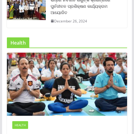
ପୁର୍ନଜୀବନ ପ୍ରଶିକ୍ଷଣ କାର୍ଯ୍ୟକ୍ରମ
ଆୟୋଜିତ
December 26, 2024
Health
HEALTH