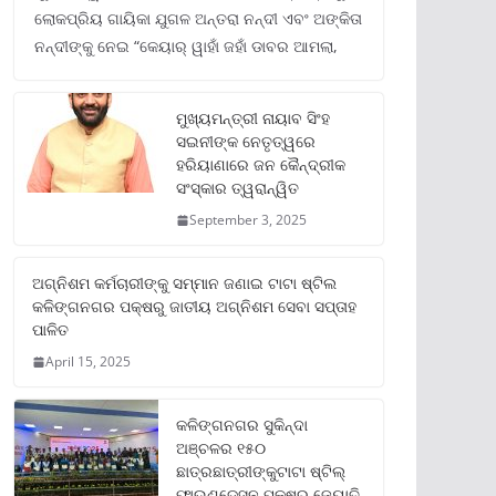
ଲୋକପ୍ରିୟ ଗାୟିକା ଯୁଗଳ ଅନ୍ତରା ନନ୍ଦୀ ଏବଂ ଅଙ୍କିତା
ନନ୍ଦୀଙ୍କୁ ନେଇ “କେୟାର୍ ୱାହାଁ ଜହାଁ ଡାବର ଆମଲା,
ମୁଖ୍ୟମନ୍ତ୍ରୀ ନାୟାବ ସିଂହ
ସଇନୀଙ୍କ ନେତୃତ୍ୱରେ
ହରିୟାଣାରେ ଜନ କୈନ୍ଦ୍ରୀକ
ସଂସ୍କାର ତ୍ୱରାନ୍ୱିତ
September 3, 2025
ଅଗ୍ନିଶମ କର୍ମଚାରୀଙ୍କୁ ସମ୍ମାନ ଜଣାଇ ଟାଟା ଷ୍ଟିଲ
କଳିଙ୍ଗନଗର ପକ୍ଷରୁ ଜାତୀୟ ଅଗ୍ନିଶମ ସେବା ସପ୍ତାହ
ପାଳିତ
April 15, 2025
କଳିଙ୍ଗନଗର ସୁକିନ୍ଦା
ଅଞ୍ଚଳର ୧୫୦
ଛାତ୍ରଛାତ୍ରୀଙ୍କୁଟାଟା ଷ୍ଟିଲ୍
ଫାଉଣ୍ଡେସନ ପକ୍ଷରୁ ଜ୍ୟୋତି