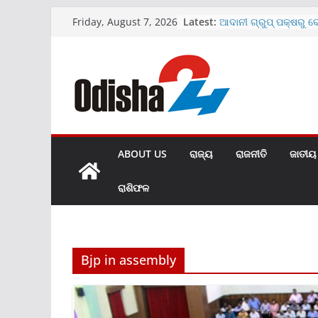
Skip
Latest:
ଆଦାନୀ ଗ୍ରୁପ୍ ପକ୍ଷରୁ 
Friday, August 7, 2026
to
ଆଉଟ୍‌ରିଚ୍ କାର୍ଯ୍ୟକ୍ରମ
ଉପ ମୁଖ୍ୟମନ୍ତ୍ରୀ ଶ୍ରୀ 
content
ସିଂହେଦଓଙ୍କୁ ସାକ୍ଷାତ; 
ସହିତ କାର୍ଯ୍ୟକ୍ରମ କିଟ୍ 
ଟାଟା ଷ୍ଟିଲ୍‌ର ୨୦୨୬-୨୭ ଆ
ପ୍ରଥମ ତ୍ରୈମାସିକ ଟିକସ 
୩୫% ବୃଦ୍ଧି
ସୋନି ଇଣ୍ଡିଆ ପକ୍ଷରୁ ୧୧
ଟ୍ରୁ ଆର୍‌ଜିବି ଟିଭି ଉନ୍ମ
ABOUT US
ରାଜ୍ୟ
ରାଜନୀତି
ଜାତୀୟ
ଇଣ୍ଡୋସିଇଣ୍ଡ ଜେନେରାଲ
ପକ୍ଷରୁ ଓଡ଼ିଶାର କୃଷକମ
ରାଶିଫଳ
‘ପିଏମ୍‌‌ଏଫବିୱାଇ’ ସଚେତନ
ଗ୍ରିନପ୍ଲାଏ ପକ୍ଷରୁ ଉଇ
ଭ୍ୟାକ୍ସିନେଟେଡ୍ ଟେକ୍ନୋ
ପ୍ଲାଏଉଡ ଟର୍ମିଭାକ୍ସ ଉନ
Bjp in assembly