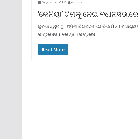
August 2, 2019
admin
‘କେନିୟା’ ଟିମକୁ ନେଇ ବିଧାନସଭାରେ 
ଭୁବନେଶ୍ୱର () : ଓଡିଶା ବିଧାନସଭାରେ ବିଜେପି 23 ବିଧାୟକଙ
କଂଗ୍ରେସର ନବରତ୍ନ । କଂଗ୍ରେସ
Read More