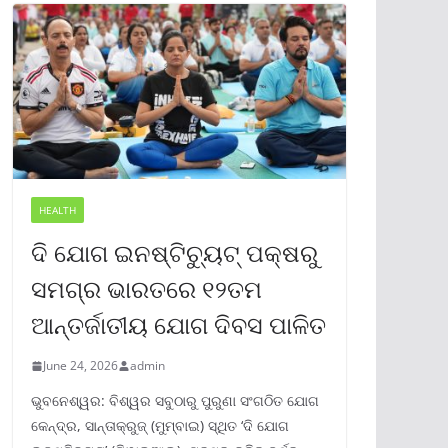
HEALTH
ଦି ଯୋଗ ଇନଷ୍ଟିଚ୍ୟୁଟ୍ ପକ୍ଷରୁ
ସମଗ୍ର ଭାରତରେ ୧୨ତମ
ଆନ୍ତର୍ଜାତୀୟ ଯୋଗ ଦିବସ ପାଳିତ
June 24, 2026
admin
ଭୁବନେଶ୍ୱର: ବିଶ୍ୱର ସବୁଠାରୁ ପୁରୁଣା ସଂଗଠିତ ଯୋଗ
କେନ୍ଦ୍ର, ସାନ୍ତାକ୍ରୁଜ୍ (ମୁମ୍ବାଇ) ସ୍ଥିତ ‘ଦି ଯୋଗ