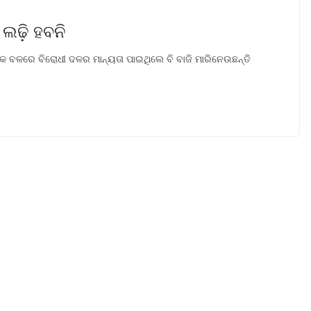
ଲଢ଼ି ହବନି
୍କ ବଳରେ ବିରୋଧୀ ଦଳର ମାନ୍ୟତା ପାଇଥିଲେ ବି ବାଜି ମାରିନେଉଛନ୍ତି