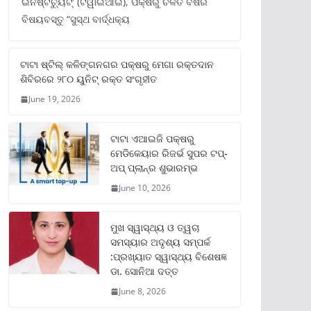
ଇନଷ୍ଟିଚ୍ୟୁଟ୍‌’ (ଟିୱାଇଆଇ), ପକ୍ଷରୁ ଚଳିତ ବର୍ଷର
ବିଷୟବସ୍ତୁ “ସୁସ୍ଥ ବାର୍ଦ୍ଧକ୍ୟ
ଟାଟା ଷ୍ଟିଲ୍‌ କଳିଙ୍ଗନଗର ପକ୍ଷରୁ ମେଗା ରକ୍ତଦାନ
ଶିବିରରେ ୨୮୦ ୟୁନିଟ୍‌ ରକ୍ତ ସଂଗୃହୀତ
June 19, 2026
ଟାଟା ଏଆଇଜି ପକ୍ଷରୁ
ମେଡିକେୟାର ରିଜର୍ଭ ସୁପର ଟପ୍‌-
ଅପ୍ ପ୍ଲାନ୍‌ର ଶୁଭାରମ୍ଭ
June 10, 2026
ମୁଖ ସ୍ୱାସ୍ଥ୍ୟ ଓ ତ୍ୱଚା
ସମସ୍ୟାର ଅଦୃଶ୍ୟ ସମ୍ପର୍କ
:ପ୍ରଖ୍ୟାତ ସ୍ୱାସ୍ଥ୍ୟ ବିଶେଷଜ୍ଞ
ଡା. ସୋନିଆ ଦତ୍ତ
June 8, 2026