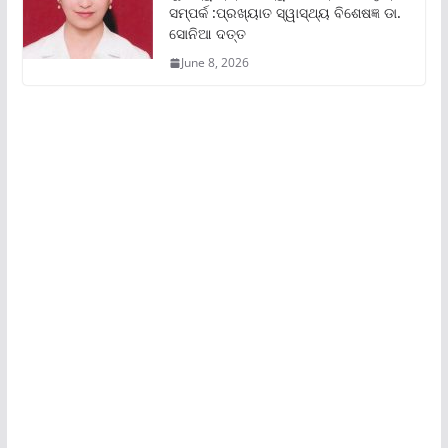
ସମ୍ପର୍କ :ପ୍ରଖ୍ୟାତ ସ୍ୱାସ୍ଥ୍ୟ ବିଶେଷଜ୍ଞ ଡା.
ସୋନିଆ ଦତ୍ତ
June 8, 2026