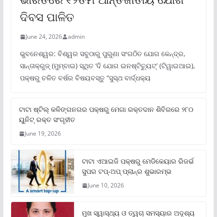
ଦିବସ ପାଳିତ
June 24, 2026
admin
ଭୁବନେଶ୍ୱର: ବିଶ୍ୱର ସବୁଠାରୁ ପୁରୁଣା ସଂଗଠିତ ଯୋଗ କେନ୍ଦ୍ର,
ସାନ୍ତାକ୍ରୁଜ୍ (ମୁମ୍ବାଇ) ସ୍ଥିତ ‘ଦି ଯୋଗ ଇନଷ୍ଟିଚ୍ୟୁଟ୍‌’ (ଟିୱାଇଆଇ),
ପକ୍ଷରୁ ଚଳିତ ବର୍ଷର ବିଷୟବସ୍ତୁ “ସୁସ୍ଥ ବାର୍ଦ୍ଧକ୍ୟ
ଟାଟା ଷ୍ଟିଲ୍‌ କଳିଙ୍ଗନଗର ପକ୍ଷରୁ ମେଗା ରକ୍ତଦାନ ଶିବିରରେ ୨୮୦
ୟୁନିଟ୍‌ ରକ୍ତ ସଂଗୃହୀତ
June 19, 2026
ଟାଟା ଏଆଇଜି ପକ୍ଷରୁ ମେଡିକେୟାର ରିଜର୍ଭ
ସୁପର ଟପ୍‌-ଅପ୍ ପ୍ଲାନ୍‌ର ଶୁଭାରମ୍ଭ
June 10, 2026
ମୁଖ ସ୍ୱାସ୍ଥ୍ୟ ଓ ତ୍ୱଚା ସମସ୍ୟାର ଅଦୃଶ୍ୟ