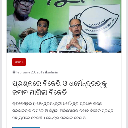
ରାଜନୀତି
February 23, 2019
admin
ପ୍ରଶ୍ନରେ ବିଜେପି ଓ ଧର୍ମେନ୍ଦ୍ରଙ୍କୁ
ଜବାବ ମାଗିଲା ବିଜେଡି
ଭୁବନେଶ୍ବର () କେନ୍ଦ୍ରମନ୍ତ୍ରୀ ଧର୍ମେନ୍ଦ୍ର ପ୍ରଧାନ ରାଜ୍ୟ
ସରକାରଙ୍କ ଉପରେ ଆଣିଥିବା ଅଭିଯୋଗର ଜବାବ ବିଜେଡି ପ୍ରଶ୍ନ
ମାଧ୍ୟମରେ ଦେଇଛି । କେନ୍ଦ୍ର ସରକାର ଦେଶ ଓ