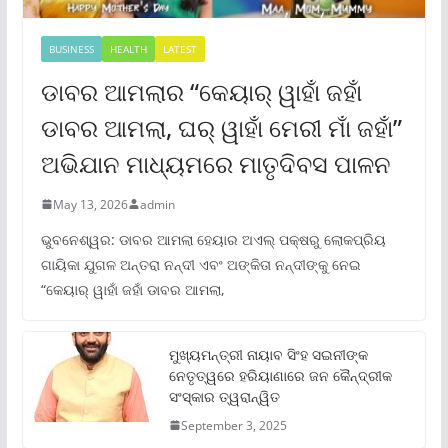
BUSINESS
HEALTH
LATEST
ଡାବର ଆମଲାର “କେୟାର୍ ୱାହାଁ ଜହାଁ
ଡାବର ଆମଲା, ଘର୍ ୱାହାଁ ମେରୀ ମାଁ ଜହାଁ”
ଅଭିଯାନ ମାଧ୍ୟମରେ ମାତୃଦିବସ ପାଳନ
May 13, 2026
admin
ଭୁବନେଶ୍ୱର: ଡାବର ଆମଲା ହେୟାର ଅଏଲ୍ ପକ୍ଷରୁ ଲୋକପ୍ରିୟ
ଗାୟିକା ଯୁଗଳ ଅନ୍ତରା ନନ୍ଦୀ ଏବଂ ଅଙ୍କିତା ନନ୍ଦୀଙ୍କୁ ନେଇ
“କେୟାର୍ ୱାହାଁ ଜହାଁ ଡାବର ଆମଲା,
ମୁଖ୍ୟମନ୍ତ୍ରୀ ନାୟାବ ସିଂହ ସଇନୀଙ୍କ
ନେତୃତ୍ୱରେ ହରିୟାଣାରେ ଜନ କୈନ୍ଦ୍ରୀକ
ସଂସ୍କାର ତ୍ୱରାନ୍ୱିତ
September 3, 2025