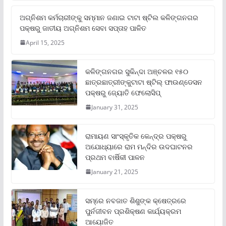
ଅଗ୍ନିଶମ କର୍ମଚାରୀଙ୍କୁ ସମ୍ମାନ ଜଣାଇ ଟାଟା ଷ୍ଟିଲ କଳିଙ୍ଗନଗର
ପକ୍ଷରୁ ଜାତୀୟ ଅଗ୍ନିଶମ ସେବା ସପ୍ତାହ ପାଳିତ
April 15, 2025
କଳିଙ୍ଗନଗର ସୁକିନ୍ଦା ଅଞ୍ଚଳର ୧୫୦
ଛାତ୍ରଛାତ୍ରୀଙ୍କୁଟାଟା ଷ୍ଟିଲ୍ ଫାଉଣ୍ଡେସନ
ପକ୍ଷରୁ ଜ୍ୟୋତି ଫେଲୋସିପ୍‌
January 31, 2025
ରାମାୟଣ ସାଂସ୍କୃତିକ କେନ୍ଦ୍ର ପକ୍ଷରୁ
ଅଯୋଧ୍ୟାରେ ରାମ ମନ୍ଦିର ଉଦଘାଟନର
ପ୍ରଥମ ବାର୍ଷିକୀ ପାଳନ
January 21, 2025
ସମ୍‌ରେ ନବଜାତ ଶିଶୁଙ୍କ କ୍ଷେତ୍ରରେ
ପୁର୍ନଜୀବନ ପ୍ରଶିକ୍ଷଣ କାର୍ଯ୍ୟକ୍ରମ
ଆୟୋଜିତ