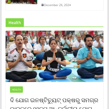
December 26, 2024
Health
HEALTH
ଦି ଯୋଗ ଇନଷ୍ଟିଚ୍ୟୁଟ୍ ପକ୍ଷରୁ ସମଗ୍ର
ଭାରତରେ ୧୨ତମ ଆନ୍ତର୍ଜାତୀୟ ଯୋଗ