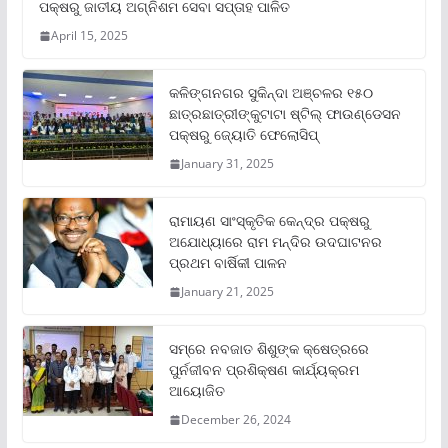
ପକ୍ଷରୁ ଜାତୀୟ ଅଗ୍ନିଶମ ସେବା ସପ୍ତାହ ପାଳିତ
April 15, 2025
କଳିଙ୍ଗନଗର ସୁକିନ୍ଦା ଅଞ୍ଚଳର ୧୫୦
ଛାତ୍ରଛାତ୍ରୀଙ୍କୁଟାଟା ଷ୍ଟିଲ୍ ଫାଉଣ୍ଡେସନ
ପକ୍ଷରୁ ଜ୍ୟୋତି ଫେଲୋସିପ୍‌
January 31, 2025
ରାମାୟଣ ସାଂସ୍କୃତିକ କେନ୍ଦ୍ର ପକ୍ଷରୁ
ଅଯୋଧ୍ୟାରେ ରାମ ମନ୍ଦିର ଉଦଘାଟନର
ପ୍ରଥମ ବାର୍ଷିକୀ ପାଳନ
January 21, 2025
ସମ୍‌ରେ ନବଜାତ ଶିଶୁଙ୍କ କ୍ଷେତ୍ରରେ
ପୁର୍ନଜୀବନ ପ୍ରଶିକ୍ଷଣ କାର୍ଯ୍ୟକ୍ରମ
ଆୟୋଜିତ
December 26, 2024