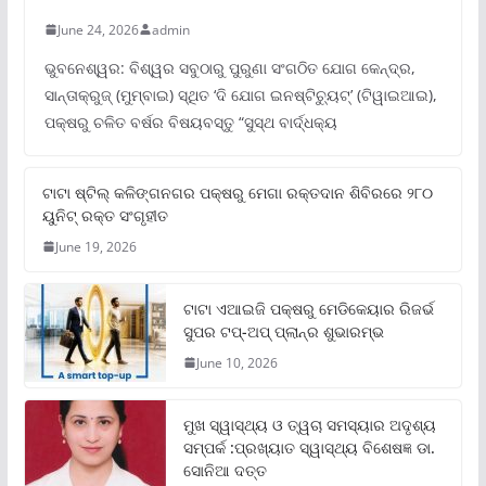
June 24, 2026
admin
ଭୁବନେଶ୍ୱର: ବିଶ୍ୱର ସବୁଠାରୁ ପୁରୁଣା ସଂଗଠିତ ଯୋଗ କେନ୍ଦ୍ର,
ସାନ୍ତାକ୍ରୁଜ୍ (ମୁମ୍ବାଇ) ସ୍ଥିତ ‘ଦି ଯୋଗ ଇନଷ୍ଟିଚ୍ୟୁଟ୍‌’ (ଟିୱାଇଆଇ),
ପକ୍ଷରୁ ଚଳିତ ବର୍ଷର ବିଷୟବସ୍ତୁ “ସୁସ୍ଥ ବାର୍ଦ୍ଧକ୍ୟ
ଟାଟା ଷ୍ଟିଲ୍‌ କଳିଙ୍ଗନଗର ପକ୍ଷରୁ ମେଗା ରକ୍ତଦାନ ଶିବିରରେ ୨୮୦
ୟୁନିଟ୍‌ ରକ୍ତ ସଂଗୃହୀତ
June 19, 2026
ଟାଟା ଏଆଇଜି ପକ୍ଷରୁ ମେଡିକେୟାର ରିଜର୍ଭ
ସୁପର ଟପ୍‌-ଅପ୍ ପ୍ଲାନ୍‌ର ଶୁଭାରମ୍ଭ
June 10, 2026
ମୁଖ ସ୍ୱାସ୍ଥ୍ୟ ଓ ତ୍ୱଚା ସମସ୍ୟାର ଅଦୃଶ୍ୟ
ସମ୍ପର୍କ :ପ୍ରଖ୍ୟାତ ସ୍ୱାସ୍ଥ୍ୟ ବିଶେଷଜ୍ଞ ଡା.
ସୋନିଆ ଦତ୍ତ