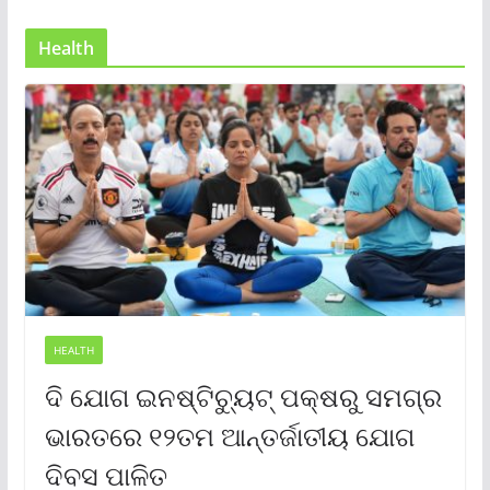
Health
HEALTH
ଦି ଯୋଗ ଇନଷ୍ଟିଚ୍ୟୁଟ୍ ପକ୍ଷରୁ ସମଗ୍ର
ଭାରତରେ ୧୨ତମ ଆନ୍ତର୍ଜାତୀୟ ଯୋଗ
ଦିବସ ପାଳିତ