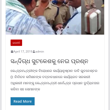
ରାଜନୀତି
April 17, 2019
admin
ସନ୍ଦିଗ୍ଧ ସୁଟକେଶକୁ ନେଇ ପ୍ରଶ୍ନ
କେନ୍ଦ୍ରମନ୍ତ୍ରୀଙ୍କ ବିରୋଧରେ କାର୍ଯ୍ୟାନୁଷ୍ଠାନ ଦାବି ଭୁବନେଶ୍ବର
(): ନିର୍ବାଚନ କମିଶନଙ୍କ ତତ୍ବାବଧାନରେ କାର୍ଯ୍ୟରତ ସରକାରୀ
ଅଧିକାରୀ ମାନଙ୍କୁ କେନ୍ଦ୍ରମନ୍ତ୍ରୀ ଧର୍ମେନ୍ଦ୍ର ପ୍ରଧାନ ଦୁର୍ବ୍ୟବହାର
କରିବା ସହ ସେମାନଙ୍କ
Read More