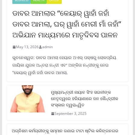
BUSINESS
HEALTH
LATEST
ଡାବର ଆମଲାର “କେୟାର୍ ୱାହାଁ ଜହାଁ
ଡାବର ଆମଲା, ଘର୍ ୱାହାଁ ମେରୀ ମାଁ ଜହାଁ”
ଅଭିଯାନ ମାଧ୍ୟମରେ ମାତୃଦିବସ ପାଳନ
May 13, 2026
admin
ଭୁବନେଶ୍ୱର: ଡାବର ଆମଲା ହେୟାର ଅଏଲ୍ ପକ୍ଷରୁ ଲୋକପ୍ରିୟ
ଗାୟିକା ଯୁଗଳ ଅନ୍ତରା ନନ୍ଦୀ ଏବଂ ଅଙ୍କିତା ନନ୍ଦୀଙ୍କୁ ନେଇ
“କେୟାର୍ ୱାହାଁ ଜହାଁ ଡାବର ଆମଲା,
ମୁଖ୍ୟମନ୍ତ୍ରୀ ନାୟାବ ସିଂହ ସଇନୀଙ୍କ
ନେତୃତ୍ୱରେ ହରିୟାଣାରେ ଜନ କୈନ୍ଦ୍ରୀକ
ସଂସ୍କାର ତ୍ୱରାନ୍ୱିତ
September 3, 2025
ଅଗ୍ନିଶମ କର୍ମଚାରୀଙ୍କୁ ସମ୍ମାନ ଜଣାଇ ଟାଟା ଷ୍ଟିଲ କଳିଙ୍ଗନଗର