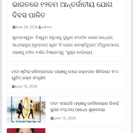
ଭାରତରେ ୧୨ତମ ଆନ୍ତର୍ଜାତୀୟ ଯୋଗ
ଦିବସ ପାଳିତ
June 24, 2026
admin
ଭୁବନେଶ୍ୱର: ବିଶ୍ୱର ସବୁଠାରୁ ପୁରୁଣା ସଂଗଠିତ ଯୋଗ କେନ୍ଦ୍ର,
ସାନ୍ତାକ୍ରୁଜ୍ (ମୁମ୍ବାଇ) ସ୍ଥିତ ‘ଦି ଯୋଗ ଇନଷ୍ଟିଚ୍ୟୁଟ୍‌’ (ଟିୱାଇଆଇ),
ପକ୍ଷରୁ ଚଳିତ ବର୍ଷର ବିଷୟବସ୍ତୁ “ସୁସ୍ଥ ବାର୍ଦ୍ଧକ୍ୟ
ଟାଟା ଷ୍ଟିଲ୍‌ କଳିଙ୍ଗନଗର ପକ୍ଷରୁ ମେଗା ରକ୍ତଦାନ ଶିବିରରେ ୨୮୦
ୟୁନିଟ୍‌ ରକ୍ତ ସଂଗୃହୀତ
June 19, 2026
ଟାଟା ଏଆଇଜି ପକ୍ଷରୁ ମେଡିକେୟାର ରିଜର୍ଭ
ସୁପର ଟପ୍‌-ଅପ୍ ପ୍ଲାନ୍‌ର ଶୁଭାରମ୍ଭ
June 10, 2026