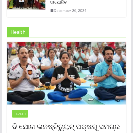
ଆୟୋଜିତ
December 26, 2024
Health
HEALTH
ଦି ଯୋଗ ଇନଷ୍ଟିଚ୍ୟୁଟ୍ ପକ୍ଷରୁ ସମଗ୍ର