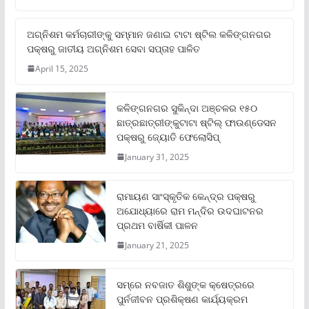
ଅଗ୍ନିଶମ କର୍ମଚାରୀଙ୍କୁ ସମ୍ମାନ ଜଣାଇ ଟାଟା ଷ୍ଟିଲ କଳିଙ୍ଗନଗର
ପକ୍ଷରୁ ଜାତୀୟ ଅଗ୍ନିଶମ ସେବା ସପ୍ତାହ ପାଳିତ
April 15, 2025
କଳିଙ୍ଗନଗର ସୁକିନ୍ଦା ଅଞ୍ଚଳର ୧୫୦
ଛାତ୍ରଛାତ୍ରୀଙ୍କୁଟାଟା ଷ୍ଟିଲ୍ ଫାଉଣ୍ଡେସନ
ପକ୍ଷରୁ ଜ୍ୟୋତି ଫେଲୋସିପ୍‌
January 31, 2025
ରାମାୟଣ ସାଂସ୍କୃତିକ କେନ୍ଦ୍ର ପକ୍ଷରୁ
ଅଯୋଧ୍ୟାରେ ରାମ ମନ୍ଦିର ଉଦଘାଟନର
ପ୍ରଥମ ବାର୍ଷିକୀ ପାଳନ
January 21, 2025
ସମ୍‌ରେ ନବଜାତ ଶିଶୁଙ୍କ କ୍ଷେତ୍ରରେ
ପୁର୍ନଜୀବନ ପ୍ରଶିକ୍ଷଣ କାର୍ଯ୍ୟକ୍ରମ