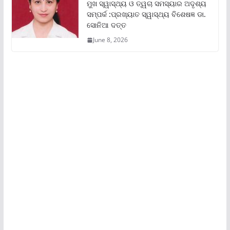
ମୁଖ ସ୍ୱାସ୍ଥ୍ୟ ଓ ତ୍ୱଚା ସମସ୍ୟାର ଅଦୃଶ୍ୟ
ସମ୍ପର୍କ :ପ୍ରଖ୍ୟାତ ସ୍ୱାସ୍ଥ୍ୟ ବିଶେଷଜ୍ଞ ଡା.
ସୋନିଆ ଦତ୍ତ
June 8, 2026