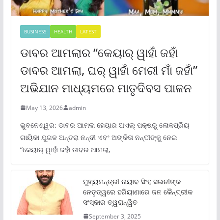
BUSINESS
HEALTH
LATEST
ଡାବର ଆମଲାର “କେୟାର୍ ୱାହାଁ ଜହାଁ
ଡାବର ଆମଲା, ଘର୍ ୱାହାଁ ମେରୀ ମାଁ ଜହାଁ”
ଅଭିଯାନ ମାଧ୍ୟମରେ ମାତୃଦିବସ ପାଳନ
May 13, 2026
admin
ଭୁବନେଶ୍ୱର: ଡାବର ଆମଲା ହେୟାର ଅଏଲ୍ ପକ୍ଷରୁ ଲୋକପ୍ରିୟ
ଗାୟିକା ଯୁଗଳ ଅନ୍ତରା ନନ୍ଦୀ ଏବଂ ଅଙ୍କିତା ନନ୍ଦୀଙ୍କୁ ନେଇ
“କେୟାର୍ ୱାହାଁ ଜହାଁ ଡାବର ଆମଲା,
ମୁଖ୍ୟମନ୍ତ୍ରୀ ନାୟାବ ସିଂହ ସଇନୀଙ୍କ
ନେତୃତ୍ୱରେ ହରିୟାଣାରେ ଜନ କୈନ୍ଦ୍ରୀକ
ସଂସ୍କାର ତ୍ୱରାନ୍ୱିତ
September 3, 2025