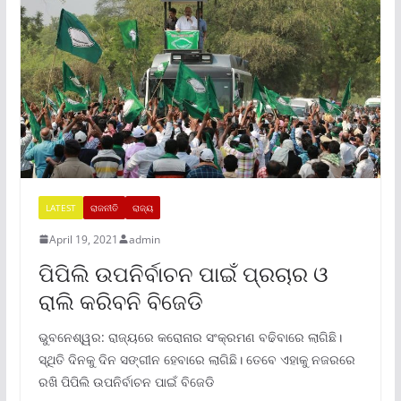
LATEST
ରାଜନୀତି
ରାଜ୍ୟ
April 19, 2021
admin
ପିପିଲି ଉପନିର୍ବାଚନ ପାଇଁ ପ୍ରଚାର ଓ
ରାଲି କରିବନି ବିଜେଡି
ଭୁବନେଶ୍ୱର: ରାଜ୍ୟରେ କରୋନାର ସଂକ୍ରମଣ ବଢିବାରେ ଲାଗିଛି।
ସ୍ଥିତି ଦିନକୁ ଦିନ ସଙ୍ଗୀନ ହେବାରେ ଲାଗିଛି। ତେବେ ଏହାକୁ ନଜରରେ
ରଖି ପିପିଲି ଉପନିର୍ବାଚନ ପାଇଁ ବିଜେଡି