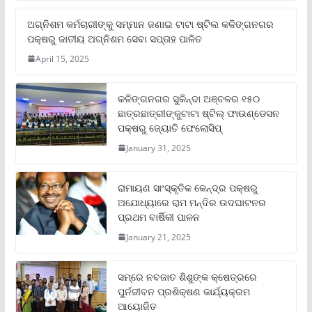
ଅଗ୍ନିଶମ କର୍ମଚାରୀଙ୍କୁ ସମ୍ମାନ ଜଣାଇ ଟାଟା ଷ୍ଟିଲ କଳିଙ୍ଗନଗର
ପକ୍ଷରୁ ଜାତୀୟ ଅଗ୍ନିଶମ ସେବା ସପ୍ତାହ ପାଳିତ
April 15, 2025
କଳିଙ୍ଗନଗର ସୁକିନ୍ଦା ଅଞ୍ଚଳର ୧୫୦
ଛାତ୍ରଛାତ୍ରୀଙ୍କୁଟାଟା ଷ୍ଟିଲ୍ ଫାଉଣ୍ଡେସନ
ପକ୍ଷରୁ ଜ୍ୟୋତି ଫେଲୋସିପ୍‌
January 31, 2025
ରାମାୟଣ ସାଂସ୍କୃତିକ କେନ୍ଦ୍ର ପକ୍ଷରୁ
ଅଯୋଧ୍ୟାରେ ରାମ ମନ୍ଦିର ଉଦଘାଟନର
ପ୍ରଥମ ବାର୍ଷିକୀ ପାଳନ
January 21, 2025
ସମ୍‌ରେ ନବଜାତ ଶିଶୁଙ୍କ କ୍ଷେତ୍ରରେ
ପୁର୍ନଜୀବନ ପ୍ରଶିକ୍ଷଣ କାର୍ଯ୍ୟକ୍ରମ
ଆୟୋଜିତ