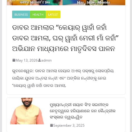
BUSINESS
HEALTH
LATEST
ଡାବର ଆମଲାର “କେୟାର୍ ୱାହାଁ ଜହାଁ
ଡାବର ଆମଲା, ଘର୍ ୱାହାଁ ମେରୀ ମାଁ ଜହାଁ”
ଅଭିଯାନ ମାଧ୍ୟମରେ ମାତୃଦିବସ ପାଳନ
May 13, 2026
admin
ଭୁବନେଶ୍ୱର: ଡାବର ଆମଲା ହେୟାର ଅଏଲ୍ ପକ୍ଷରୁ ଲୋକପ୍ରିୟ
ଗାୟିକା ଯୁଗଳ ଅନ୍ତରା ନନ୍ଦୀ ଏବଂ ଅଙ୍କିତା ନନ୍ଦୀଙ୍କୁ ନେଇ
“କେୟାର୍ ୱାହାଁ ଜହାଁ ଡାବର ଆମଲା,
ମୁଖ୍ୟମନ୍ତ୍ରୀ ନାୟାବ ସିଂହ ସଇନୀଙ୍କ
ନେତୃତ୍ୱରେ ହରିୟାଣାରେ ଜନ କୈନ୍ଦ୍ରୀକ
ସଂସ୍କାର ତ୍ୱରାନ୍ୱିତ
September 3, 2025