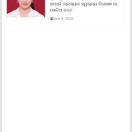
ସମ୍ପର୍କ :ପ୍ରଖ୍ୟାତ ସ୍ୱାସ୍ଥ୍ୟ ବିଶେଷଜ୍ଞ ଡା.
ସୋନିଆ ଦତ୍ତ
June 8, 2026