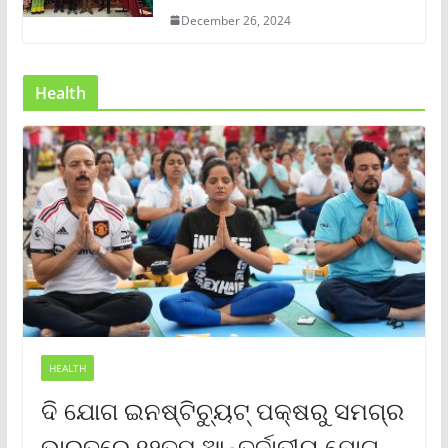
December 26, 2024
Health
HEALTH
ଦି ଯୋଗ ଇନଷ୍ଟିଚ୍ୟୁଟ୍ ପକ୍ଷରୁ ସମଗ୍ର
ଭାରତରେ ୧୨ତମ ଆନ୍ତର୍ଜାତୀୟ ଯୋଗ