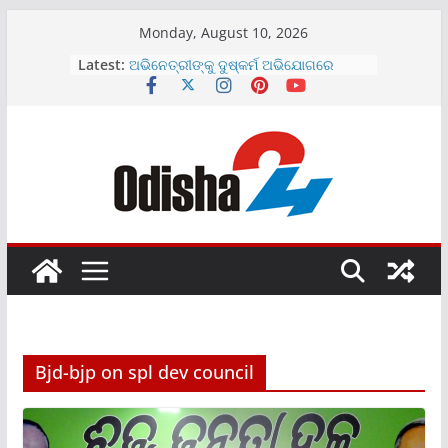
Skip
Monday, August 10, 2026
to
Latest:
ଅଭିନେତ୍ରୀଙ୍କୁ ଦୁଷ୍କର୍ମ ଅଭିଯୋଗରେ
content
ନିର୍ଦେଶକ ଗିରଫ
ଅଭିନେତ୍ରୀଙ୍କ ଘରେ କଳାକନା ବୁଲାଇଲେ
ଦୁର୍ବୁତ୍ତ
ରାଜଧାନୀରେ ଦୁର୍ଘଟଣା: ଚାଲିଗଲା ବାପା-
ପୁଅଙ୍କ ଜୀବନ
କମନୱେଲ୍ଥ ଗେମ୍ସ ଚାମ୍ପିଅନଙ୍କୁ ସାକ୍ଷାତ
କଲେ ପ୍ରଧାନମନ୍ତ୍ରୀ ମୋଦି ।
୧୩ ତାରିଖରେ ଲଘୁଚାପ ସୃଷ୍ଟି ହେବା
ସମ୍ଭାବନା
Bjd-bjp on spl dev council