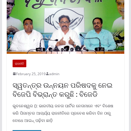
ରାଜନୀତି
February 25, 2019
admin
ସ୍ୱତନ୍ତ୍ର ଉନ୍ନୟନ ପରିଷଦକୁ ନେଇ
ବିଜେପି ବିଭ୍ରାନ୍ତ କରୁଛି : ବିଜେଡି
ଭୁବନେଶ୍ୱର (): ଭାରତୀୟ ଜନତା ପାର୍ଟିର ନେତାମାନେ ଏବଂ ବିଶେଷ
କରି ପିତାମ୍ବର ଆଚାର୍ଯ୍ୟ ରାଜନୀତିରେ ପ୍ରବେଶ କରିବା ଦିନ ଠାରୁ
ବୋଧେ ଆଇନ୍ ପଢ଼ିବା ଛାଡ଼ି