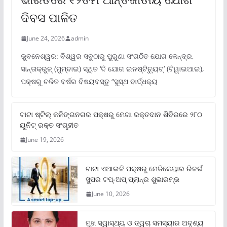
ଦିବସ ପାଳିତ
June 24, 2026
admin
ଭୁବନେଶ୍ୱର: ବିଶ୍ୱର ସବୁଠାରୁ ପୁରୁଣା ସଂଗଠିତ ଯୋଗ କେନ୍ଦ୍ର,
ସାନ୍ତାକ୍ରୁଜ୍ (ମୁମ୍ବାଇ) ସ୍ଥିତ ‘ଦି ଯୋଗ ଇନଷ୍ଟିଚ୍ୟୁଟ୍‌’ (ଟିୱାଇଆଇ),
ପକ୍ଷରୁ ଚଳିତ ବର୍ଷର ବିଷୟବସ୍ତୁ “ସୁସ୍ଥ ବାର୍ଦ୍ଧକ୍ୟ
ଟାଟା ଷ୍ଟିଲ୍‌ କଳିଙ୍ଗନଗର ପକ୍ଷରୁ ମେଗା ରକ୍ତଦାନ ଶିବିରରେ ୨୮୦
ୟୁନିଟ୍‌ ରକ୍ତ ସଂଗୃହୀତ
June 19, 2026
ଟାଟା ଏଆଇଜି ପକ୍ଷରୁ ମେଡିକେୟାର ରିଜର୍ଭ
ସୁପର ଟପ୍‌-ଅପ୍ ପ୍ଲାନ୍‌ର ଶୁଭାରମ୍ଭ
June 10, 2026
ମୁଖ ସ୍ୱାସ୍ଥ୍ୟ ଓ ତ୍ୱଚା ସମସ୍ୟାର ଅଦୃଶ୍ୟ