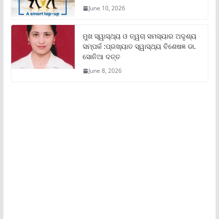
June 10, 2026
ମୁଖ ସ୍ୱାସ୍ଥ୍ୟ ଓ ତ୍ୱଚା ସମସ୍ୟାର ଅଦୃଶ୍ୟ
ସମ୍ପର୍କ :ପ୍ରଖ୍ୟାତ ସ୍ୱାସ୍ଥ୍ୟ ବିଶେଷଜ୍ଞ ଡା.
ସୋନିଆ ଦତ୍ତ
June 8, 2026