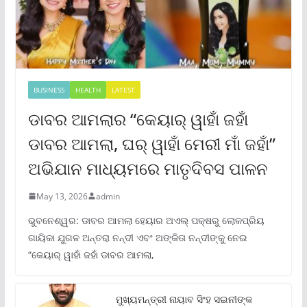
BUSINESS
HEALTH
LATEST
ଡାବର ଆମଲାର “କେୟାର୍ ୱାହାଁ ଜହାଁ
ଡାବର ଆମଲା, ଘର୍ ୱାହାଁ ମେରୀ ମାଁ ଜହାଁ”
ଅଭିଯାନ ମାଧ୍ୟମରେ ମାତୃଦିବସ ପାଳନ
May 13, 2026
admin
ଭୁବନେଶ୍ୱର: ଡାବର ଆମଲା ହେୟାର ଅଏଲ୍ ପକ୍ଷରୁ ଲୋକପ୍ରିୟ
ଗାୟିକା ଯୁଗଳ ଅନ୍ତରା ନନ୍ଦୀ ଏବଂ ଅଙ୍କିତା ନନ୍ଦୀଙ୍କୁ ନେଇ
“କେୟାର୍ ୱାହାଁ ଜହାଁ ଡାବର ଆମଲା,
ମୁଖ୍ୟମନ୍ତ୍ରୀ ନାୟାବ ସିଂହ ସଇନୀଙ୍କ