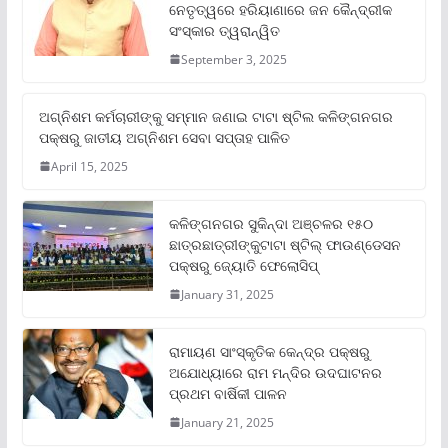
ନେତୃତ୍ୱରେ ହରିୟାଣାରେ ଜନ କୈନ୍ଦ୍ରୀକ
ସଂସ୍କାର ତ୍ୱରାନ୍ୱିତ
September 3, 2025
ଅଗ୍ନିଶମ କର୍ମଚାରୀଙ୍କୁ ସମ୍ମାନ ଜଣାଇ ଟାଟା ଷ୍ଟିଲ କଳିଙ୍ଗନଗର
ପକ୍ଷରୁ ଜାତୀୟ ଅଗ୍ନିଶମ ସେବା ସପ୍ତାହ ପାଳିତ
April 15, 2025
କଳିଙ୍ଗନଗର ସୁକିନ୍ଦା ଅଞ୍ଚଳର ୧୫୦
ଛାତ୍ରଛାତ୍ରୀଙ୍କୁଟାଟା ଷ୍ଟିଲ୍ ଫାଉଣ୍ଡେସନ
ପକ୍ଷରୁ ଜ୍ୟୋତି ଫେଲୋସିପ୍‌
January 31, 2025
ରାମାୟଣ ସାଂସ୍କୃତିକ କେନ୍ଦ୍ର ପକ୍ଷରୁ
ଅଯୋଧ୍ୟାରେ ରାମ ମନ୍ଦିର ଉଦଘାଟନର
ପ୍ରଥମ ବାର୍ଷିକୀ ପାଳନ
January 21, 2025