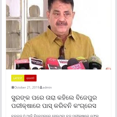
LATEST
ରାଜନୀତି
October 21, 2019
admin
ସୁରଙ୍କ ପରେ ତାରା କହିଲେ ବିଜେପୁର
ପରୀକ୍ଷାରେ ପାସ୍ କରିବନି କଂଗ୍ରେସ
ବରଗଡ () ଆଜି ବିଜେପୁରରେ ହେଉଥିବା ବଡ ପରୀକ୍ଷାରେ ଫେଲ