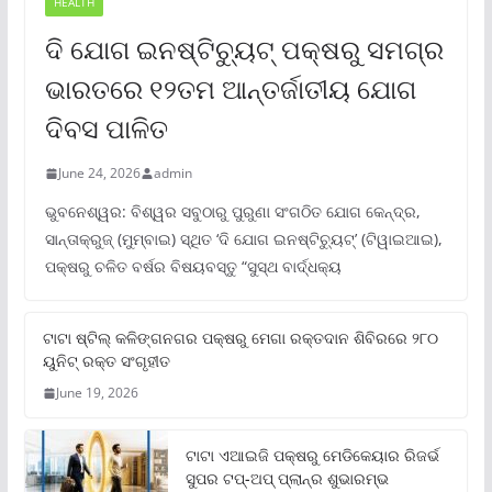
HEALTH
ଦି ଯୋଗ ଇନଷ୍ଟିଚ୍ୟୁଟ୍ ପକ୍ଷରୁ ସମଗ୍ର
ଭାରତରେ ୧୨ତମ ଆନ୍ତର୍ଜାତୀୟ ଯୋଗ
ଦିବସ ପାଳିତ
June 24, 2026
admin
ଭୁବନେଶ୍ୱର: ବିଶ୍ୱର ସବୁଠାରୁ ପୁରୁଣା ସଂଗଠିତ ଯୋଗ କେନ୍ଦ୍ର,
ସାନ୍ତାକ୍ରୁଜ୍ (ମୁମ୍ବାଇ) ସ୍ଥିତ ‘ଦି ଯୋଗ ଇନଷ୍ଟିଚ୍ୟୁଟ୍‌’ (ଟିୱାଇଆଇ),
ପକ୍ଷରୁ ଚଳିତ ବର୍ଷର ବିଷୟବସ୍ତୁ “ସୁସ୍ଥ ବାର୍ଦ୍ଧକ୍ୟ
ଟାଟା ଷ୍ଟିଲ୍‌ କଳିଙ୍ଗନଗର ପକ୍ଷରୁ ମେଗା ରକ୍ତଦାନ ଶିବିରରେ ୨୮୦
ୟୁନିଟ୍‌ ରକ୍ତ ସଂଗୃହୀତ
June 19, 2026
ଟାଟା ଏଆଇଜି ପକ୍ଷରୁ ମେଡିକେୟାର ରିଜର୍ଭ
ସୁପର ଟପ୍‌-ଅପ୍ ପ୍ଲାନ୍‌ର ଶୁଭାରମ୍ଭ