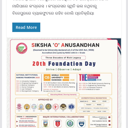
ମାରିପାରେ କଂଗ୍ରେସ । କଂଗ୍ରେସର ସ୍ଥିତି ଭଲ ନଥିବାରୁ
ବିଜେପୁରରେ ବ୍ୟାକଫୁଟରେ ରହିବ ବୋଲି ପ୍ରତିକ୍ରିୟା
Read More