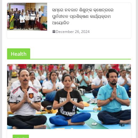
ସମ୍‌ରେ ନବଜାତ ଶିଶୁଙ୍କ କ୍ଷେତ୍ରରେ
ପୁର୍ନଜୀବନ ପ୍ରଶିକ୍ଷଣ କାର୍ଯ୍ୟକ୍ରମ
ଆୟୋଜିତ
December 26, 2024
Health