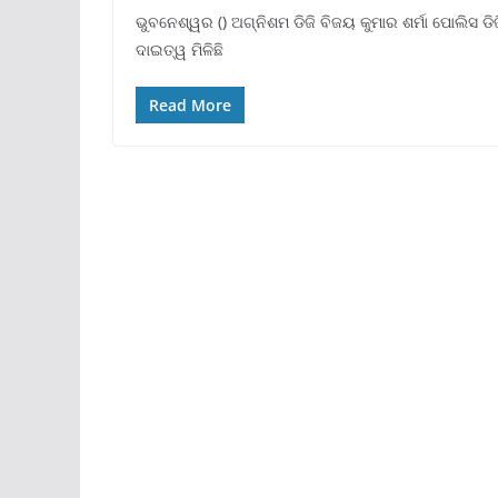
ଭୁବନେଶ୍ୱର () ଅଗ୍ନିଶମ ଡିଜି ବିଜୟ କୁମାର ଶର୍ମା ପୋଲିସ ଡିଜ
ଦାଇତ୍ୱ ମିଳିଛି
Read More