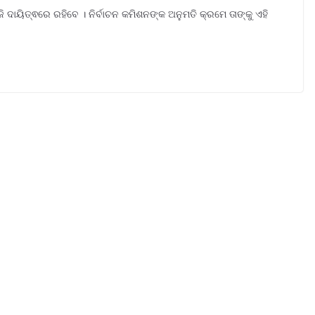
ି ଦାୟିତ୍ଵରେ ରହିବେ । ନିର୍ବାଚନ କମିଶନଙ୍କ ଅନୁମତି କ୍ରମେ ତାଙ୍କୁ ଏହି