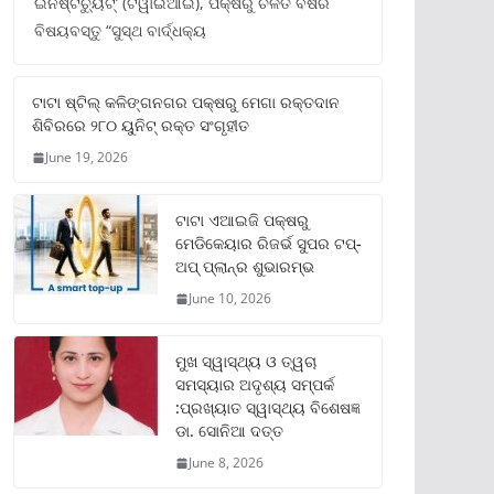
ଇନଷ୍ଟିଚ୍ୟୁଟ୍‌’ (ଟିୱାଇଆଇ), ପକ୍ଷରୁ ଚଳିତ ବର୍ଷର
ବିଷୟବସ୍ତୁ “ସୁସ୍ଥ ବାର୍ଦ୍ଧକ୍ୟ
ଟାଟା ଷ୍ଟିଲ୍‌ କଳିଙ୍ଗନଗର ପକ୍ଷରୁ ମେଗା ରକ୍ତଦାନ
ଶିବିରରେ ୨୮୦ ୟୁନିଟ୍‌ ରକ୍ତ ସଂଗୃହୀତ
June 19, 2026
ଟାଟା ଏଆଇଜି ପକ୍ଷରୁ
ମେଡିକେୟାର ରିଜର୍ଭ ସୁପର ଟପ୍‌-
ଅପ୍ ପ୍ଲାନ୍‌ର ଶୁଭାରମ୍ଭ
June 10, 2026
ମୁଖ ସ୍ୱାସ୍ଥ୍ୟ ଓ ତ୍ୱଚା
ସମସ୍ୟାର ଅଦୃଶ୍ୟ ସମ୍ପର୍କ
:ପ୍ରଖ୍ୟାତ ସ୍ୱାସ୍ଥ୍ୟ ବିଶେଷଜ୍ଞ
ଡା. ସୋନିଆ ଦତ୍ତ
June 8, 2026