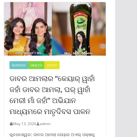
BUSINESS
HEALTH
LATEST
ଡାବର ଆମଲାର “କେୟାର୍ ୱାହାଁ
ଜହାଁ ଡାବର ଆମଲା, ଘର୍ ୱାହାଁ
ମେରୀ ମାଁ ଜହାଁ” ଅଭିଯାନ
ମାଧ୍ୟମରେ ମାତୃଦିବସ ପାଳନ
May 13, 2026
admin
ଭୁବନେଶ୍ୱର: ଡାବର ଆମଲା ହେୟାର ଅଏଲ୍ ପକ୍ଷରୁ