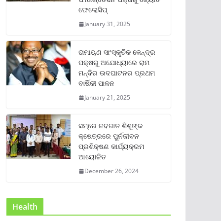
ଫେଲୋସିପ୍‌
January 31, 2025
ରାମାୟଣ ସାଂସ୍କୃତିକ କେନ୍ଦ୍ର
ପକ୍ଷରୁ ଅଯୋଧ୍ୟାରେ ରାମ
ମନ୍ଦିର ଉଦଘାଟନର ପ୍ରଥମ
ବାର୍ଷିକୀ ପାଳନ
January 21, 2025
ସମ୍‌ରେ ନବଜାତ ଶିଶୁଙ୍କ
କ୍ଷେତ୍ରରେ ପୁର୍ନଜୀବନ
ପ୍ରଶିକ୍ଷଣ କାର୍ଯ୍ୟକ୍ରମ
ଆୟୋଜିତ
December 26, 2024
Health