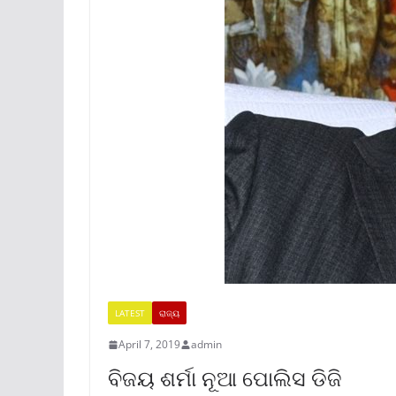
LATEST
ରାଜ୍ୟ
April 7, 2019
admin
ବିଜୟ ଶର୍ମା ନୂଆ ପୋଲିସ ଡିଜି