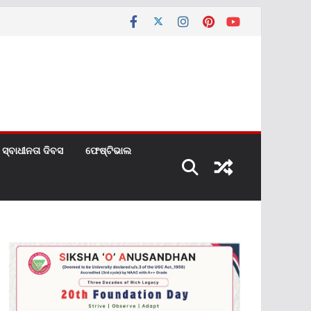
ସ୍ବାଧୀନତା ଦିବସ
ଫେଷ୍ଟିଭାଲ