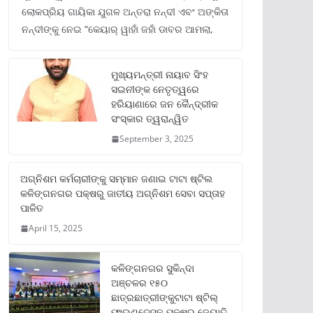
ଲୋକପ୍ରିୟ ଗାୟିକା ଯୁଗଳ ଅନ୍ତରା ନନ୍ଦୀ ଏବଂ ଅଙ୍କିତା
ନନ୍ଦୀଙ୍କୁ ନେଇ “କେୟାର୍ ୱାହାଁ ଜହାଁ ଡାବର ଆମଲା,
ମୁଖ୍ୟମନ୍ତ୍ରୀ ନାୟାବ ସିଂହ
ସଇନୀଙ୍କ ନେତୃତ୍ୱରେ
ହରିୟାଣାରେ ଜନ କୈନ୍ଦ୍ରୀକ
ସଂସ୍କାର ତ୍ୱରାନ୍ୱିତ
September 3, 2025
ଅଗ୍ନିଶମ କର୍ମଚାରୀଙ୍କୁ ସମ୍ମାନ ଜଣାଇ ଟାଟା ଷ୍ଟିଲ
କଳିଙ୍ଗନଗର ପକ୍ଷରୁ ଜାତୀୟ ଅଗ୍ନିଶମ ସେବା ସପ୍ତାହ
ପାଳିତ
April 15, 2025
କଳିଙ୍ଗନଗର ସୁକିନ୍ଦା
ଅଞ୍ଚଳର ୧୫୦
ଛାତ୍ରଛାତ୍ରୀଙ୍କୁଟାଟା ଷ୍ଟିଲ୍
ଫାଉଣ୍ଡେସନ ପକ୍ଷରୁ ଜ୍ୟୋତି