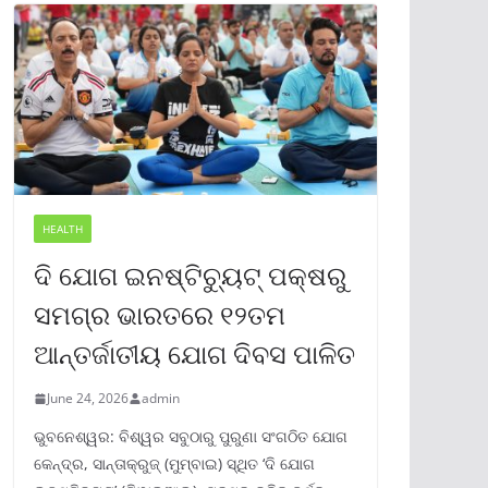
HEALTH
ଦି ଯୋଗ ଇନଷ୍ଟିଚ୍ୟୁଟ୍ ପକ୍ଷରୁ
ସମଗ୍ର ଭାରତରେ ୧୨ତମ
ଆନ୍ତର୍ଜାତୀୟ ଯୋଗ ଦିବସ ପାଳିତ
June 24, 2026
admin
ଭୁବନେଶ୍ୱର: ବିଶ୍ୱର ସବୁଠାରୁ ପୁରୁଣା ସଂଗଠିତ ଯୋଗ
କେନ୍ଦ୍ର, ସାନ୍ତାକ୍ରୁଜ୍ (ମୁମ୍ବାଇ) ସ୍ଥିତ ‘ଦି ଯୋଗ