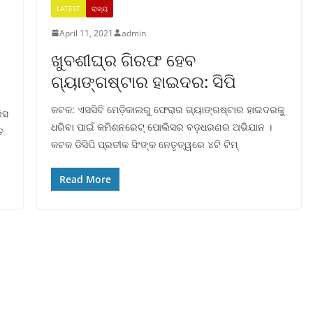
LATEST
ରାଜ୍ୟ
April 11, 2021
admin
ଖୁବଶୀଘ୍ର ଗିରଫ ହେବ
ଗ୍ୟାଙ୍ଗଷ୍ଟାର ହାଇଦର: ସିପି
କଟକ: ଏସସିବି ମେଡ଼ିକାଲରୁ ଫେରାର ଗ୍ୟାଙ୍ଗଷ୍ଟାର ହାଇଦରକୁ
ିସ
ଧରିବା ପାଇଁ କମିଶନରେଟ୍ ପୋଲିସର ବଡ଼ଧରଣର ଅଭିଯାନ ।
ତ
କଟକ ଡିସିପି ପ୍ରତୀକ ସିଂଙ୍କ ନେତୃତ୍ୱରେ ୪ଟି ଟିମ୍
Read More