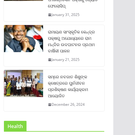
ଫେଲୋସିପ୍‌
January 31, 2025
ରାମାୟଣ ସାଂସ୍କୃତିକ କେନ୍ଦ୍ର
ପକ୍ଷରୁ ଅଯୋଧ୍ୟାରେ ରାମ
ମନ୍ଦିର ଉଦଘାଟନର ପ୍ରଥମ
ବାର୍ଷିକୀ ପାଳନ
January 21, 2025
ସମ୍‌ରେ ନବଜାତ ଶିଶୁଙ୍କ
କ୍ଷେତ୍ରରେ ପୁର୍ନଜୀବନ
ପ୍ରଶିକ୍ଷଣ କାର୍ଯ୍ୟକ୍ରମ
ଆୟୋଜିତ
December 26, 2024
Health