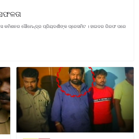
 ସଫଳତା
ସ କମିଶନର ସୌମେନ୍ଦ୍ର ପ୍ରିୟଦର୍ଶୀଙ୍କ ପ୍ରେସମିଟ । ହାଇଦର ଗିରଫ ପରେ