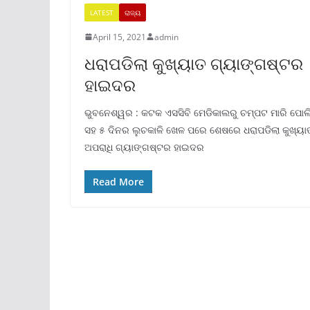
LATEST
ରାଜ୍ୟ
April 15, 2021
admin
ଧରାପଡିଲା କୁଖ୍ୟାତ ଗ୍ୟାଙ୍ଗଷ୍ଟର
ହାଇଦର
ଭୁବନେଶ୍ୱର : କଟକ ଏସସିବି ମେଡିକାଲରୁ ଚମ୍ପଟ ମାରି ପୋଲ
ସହ ୫ ଦିନର ଲୁଚକାଳି ଖେଳ ପରେ ଶେଷରେ ଧରାପଡିଲା କୁଖ୍ୟା
ଅପରାଧି ଗ୍ୟାଙ୍ଗଷ୍ଟର ହାଇଦର
Read More