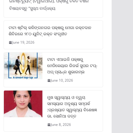
ଇନଷ୍ଟିଚ୍ୟୁଟ୍‌’ (ଟିୱାଇଆଇ), ପକ୍ଷରୁ ଚଳିତ ବର୍ଷର
ବିଷୟବସ୍ତୁ “ସୁସ୍ଥ ବାର୍ଦ୍ଧକ୍ୟ
ଟାଟା ଷ୍ଟିଲ୍‌ କଳିଙ୍ଗନଗର ପକ୍ଷରୁ ମେଗା ରକ୍ତଦାନ
ଶିବିରରେ ୨୮୦ ୟୁନିଟ୍‌ ରକ୍ତ ସଂଗୃହୀତ
June 19, 2026
ଟାଟା ଏଆଇଜି ପକ୍ଷରୁ
ମେଡିକେୟାର ରିଜର୍ଭ ସୁପର ଟପ୍‌-
ଅପ୍ ପ୍ଲାନ୍‌ର ଶୁଭାରମ୍ଭ
June 10, 2026
ମୁଖ ସ୍ୱାସ୍ଥ୍ୟ ଓ ତ୍ୱଚା
ସମସ୍ୟାର ଅଦୃଶ୍ୟ ସମ୍ପର୍କ
:ପ୍ରଖ୍ୟାତ ସ୍ୱାସ୍ଥ୍ୟ ବିଶେଷଜ୍ଞ
ଡା. ସୋନିଆ ଦତ୍ତ
June 8, 2026