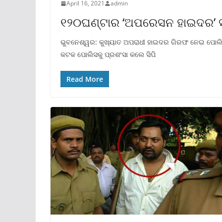
April 16, 2021
admin
୧୨୦ଘଣ୍ଟାର ‘ଅପରେସନ ହାଇଦର’
ଭୁବନେଶ୍ୱର: କୁଖ୍ୟାତ ଅପରାଧୀ ହାଇଦର ଗିରଫ ନେଇ ପୋଲି
କଟକ ପୋଲିସକୁ ପ୍ରଶଂସା କଲେ ସିପି
Read More