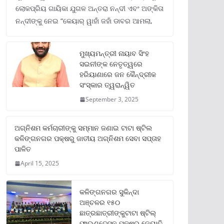
ଲୋକପ୍ରିୟ ଗାୟିକା ଯୁଗଳ ଅନ୍ତରା ନନ୍ଦୀ ଏବଂ ଅଙ୍କିତା
ନନ୍ଦୀଙ୍କୁ ନେଇ “କେୟାର୍ ୱାହାଁ ଜହାଁ ଡାବର ଆମଲା,
ମୁଖ୍ୟମନ୍ତ୍ରୀ ନାୟାବ ସିଂହ
ସଇନୀଙ୍କ ନେତୃତ୍ୱରେ
ହରିୟାଣାରେ ଜନ କୈନ୍ଦ୍ରୀକ
ସଂସ୍କାର ତ୍ୱରାନ୍ୱିତ
September 3, 2025
ଅଗ୍ନିଶମ କର୍ମଚାରୀଙ୍କୁ ସମ୍ମାନ ଜଣାଇ ଟାଟା ଷ୍ଟିଲ
କଳିଙ୍ଗନଗର ପକ୍ଷରୁ ଜାତୀୟ ଅଗ୍ନିଶମ ସେବା ସପ୍ତାହ
ପାଳିତ
April 15, 2025
କଳିଙ୍ଗନଗର ସୁକିନ୍ଦା
ଅଞ୍ଚଳର ୧୫୦
ଛାତ୍ରଛାତ୍ରୀଙ୍କୁଟାଟା ଷ୍ଟିଲ୍
ଫାଉଣ୍ଡେସନ ପକ୍ଷରୁ ଜ୍ୟୋତି