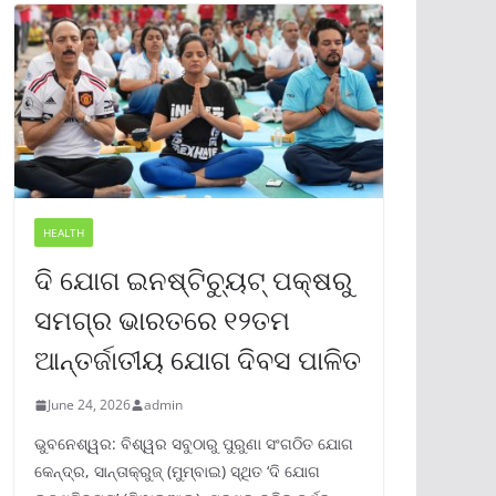
HEALTH
ଦି ଯୋଗ ଇନଷ୍ଟିଚ୍ୟୁଟ୍ ପକ୍ଷରୁ
ସମଗ୍ର ଭାରତରେ ୧୨ତମ
ଆନ୍ତର୍ଜାତୀୟ ଯୋଗ ଦିବସ ପାଳିତ
June 24, 2026
admin
ଭୁବନେଶ୍ୱର: ବିଶ୍ୱର ସବୁଠାରୁ ପୁରୁଣା ସଂଗଠିତ ଯୋଗ
କେନ୍ଦ୍ର, ସାନ୍ତାକ୍ରୁଜ୍ (ମୁମ୍ବାଇ) ସ୍ଥିତ ‘ଦି ଯୋଗ