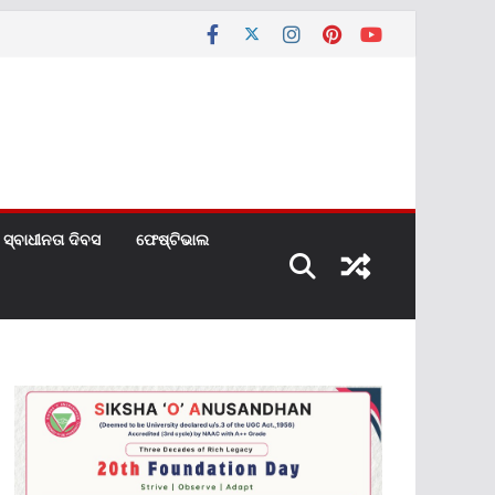
ସ୍ବାଧୀନତା ଦିବସ
ଫେଷ୍ଟିଭାଲ