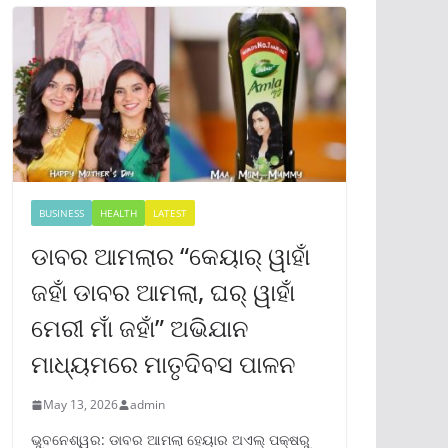
BUSINESS
HEALTH
LATEST
ଡାବର ଆମଲାର “କେୟାର୍ ୱାହାଁ
ଜହାଁ ଡାବର ଆମଲା, ଘର୍ ୱାହାଁ
ମେରୀ ମାଁ ଜହାଁ” ଅଭିଯାନ
ମାଧ୍ୟମରେ ମାତୃଦିବସ ପାଳନ
May 13, 2026
admin
ଭୁବନେଶ୍ୱର: ଡାବର ଆମଲା ହେୟାର ଅଏଲ୍ ପକ୍ଷରୁ