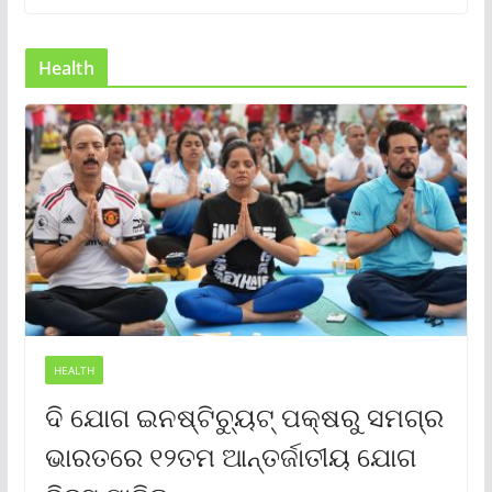
Health
HEALTH
ଦି ଯୋଗ ଇନଷ୍ଟିଚ୍ୟୁଟ୍ ପକ୍ଷରୁ ସମଗ୍ର
ଭାରତରେ ୧୨ତମ ଆନ୍ତର୍ଜାତୀୟ ଯୋଗ