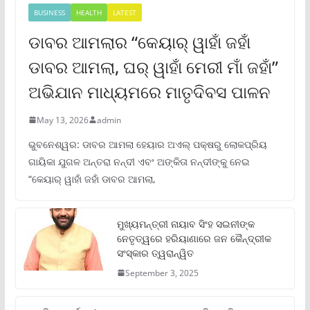
BUSINESS
HEALTH
LATEST
ଡାବର ଆମଲାର “କେୟାର୍ ୱାହାଁ ଜହାଁ
ଡାବର ଆମଲା, ଘର୍ ୱାହାଁ ମେରୀ ମାଁ ଜହାଁ”
ଅଭିଯାନ ମାଧ୍ୟମରେ ମାତୃଦିବସ ପାଳନ
May 13, 2026
admin
ଭୁବନେଶ୍ୱର: ଡାବର ଆମଲା ହେୟାର ଅଏଲ୍ ପକ୍ଷରୁ ଲୋକପ୍ରିୟ
ଗାୟିକା ଯୁଗଳ ଅନ୍ତରା ନନ୍ଦୀ ଏବଂ ଅଙ୍କିତା ନନ୍ଦୀଙ୍କୁ ନେଇ
“କେୟାର୍ ୱାହାଁ ଜହାଁ ଡାବର ଆମଲା,
ମୁଖ୍ୟମନ୍ତ୍ରୀ ନାୟାବ ସିଂହ ସଇନୀଙ୍କ
ନେତୃତ୍ୱରେ ହରିୟାଣାରେ ଜନ କୈନ୍ଦ୍ରୀକ
ସଂସ୍କାର ତ୍ୱରାନ୍ୱିତ
September 3, 2025