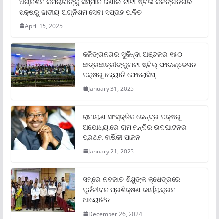
ଅଗ୍ନିଶମ କର୍ମଚାରୀଙ୍କୁ ସମ୍ମାନ ଜଣାଇ ଟାଟା ଷ୍ଟିଲ କଳିଙ୍ଗନଗର
ପକ୍ଷରୁ ଜାତୀୟ ଅଗ୍ନିଶମ ସେବା ସପ୍ତାହ ପାଳିତ
April 15, 2025
କଳିଙ୍ଗନଗର ସୁକିନ୍ଦା ଅଞ୍ଚଳର ୧୫୦
ଛାତ୍ରଛାତ୍ରୀଙ୍କୁଟାଟା ଷ୍ଟିଲ୍ ଫାଉଣ୍ଡେସନ
ପକ୍ଷରୁ ଜ୍ୟୋତି ଫେଲୋସିପ୍‌
January 31, 2025
ରାମାୟଣ ସାଂସ୍କୃତିକ କେନ୍ଦ୍ର ପକ୍ଷରୁ
ଅଯୋଧ୍ୟାରେ ରାମ ମନ୍ଦିର ଉଦଘାଟନର
ପ୍ରଥମ ବାର୍ଷିକୀ ପାଳନ
January 21, 2025
ସମ୍‌ରେ ନବଜାତ ଶିଶୁଙ୍କ କ୍ଷେତ୍ରରେ
ପୁର୍ନଜୀବନ ପ୍ରଶିକ୍ଷଣ କାର୍ଯ୍ୟକ୍ରମ
ଆୟୋଜିତ
December 26, 2024