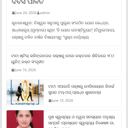
ଦିବସ ପାଳିତ
June 24, 2026
admin
ଭୁବନେଶ୍ୱର: ବିଶ୍ୱର ସବୁଠାରୁ ପୁରୁଣା ସଂଗଠିତ ଯୋଗ କେନ୍ଦ୍ର,
ସାନ୍ତାକ୍ରୁଜ୍ (ମୁମ୍ବାଇ) ସ୍ଥିତ ‘ଦି ଯୋଗ ଇନଷ୍ଟିଚ୍ୟୁଟ୍‌’ (ଟିୱାଇଆଇ),
ପକ୍ଷରୁ ଚଳିତ ବର୍ଷର ବିଷୟବସ୍ତୁ “ସୁସ୍ଥ ବାର୍ଦ୍ଧକ୍ୟ
ଟାଟା ଷ୍ଟିଲ୍‌ କଳିଙ୍ଗନଗର ପକ୍ଷରୁ ମେଗା ରକ୍ତଦାନ ଶିବିରରେ ୨୮୦
ୟୁନିଟ୍‌ ରକ୍ତ ସଂଗୃହୀତ
June 19, 2026
ଟାଟା ଏଆଇଜି ପକ୍ଷରୁ ମେଡିକେୟାର ରିଜର୍ଭ
ସୁପର ଟପ୍‌-ଅପ୍ ପ୍ଲାନ୍‌ର ଶୁଭାରମ୍ଭ
June 10, 2026
ମୁଖ ସ୍ୱାସ୍ଥ୍ୟ ଓ ତ୍ୱଚା ସମସ୍ୟାର ଅଦୃଶ୍ୟ
ସମ୍ପର୍କ :ପ୍ରଖ୍ୟାତ ସ୍ୱାସ୍ଥ୍ୟ ବିଶେଷଜ୍ଞ ଡା.