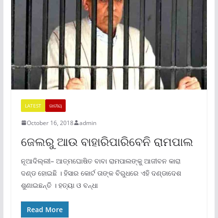
LATEST
ଜାତୀୟ
October 16, 2018
admin
ଜେଲରୁ ଆଉ ବାହାରିପାରିବେନି ରାମପାଲ
ନୂଆଦିଲ୍ଲୀ– ଆତ୍ମଘୋଷିତ ବାବା ରାମପାଲଙ୍କୁ ଆଜୀବନ କାରା
ଦଣ୍ଡ ହୋଇଛି । ହିସାର କୋର୍ଟ ତାଙ୍କ ବିରୁଧରେ ଏହି ଦଣ୍ଡାଦେଶ
ଶୁଣାଇଛନ୍ତି । ହତ୍ୟା ଓ ବନ୍ଧା
Read More