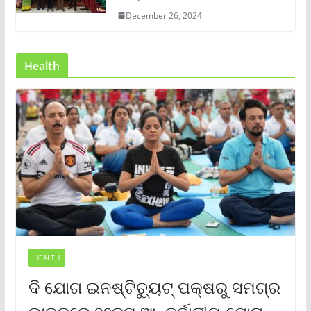
December 26, 2024
Health
HEALTH
ଦି ଯୋଗ ଇନଷ୍ଟିଚ୍ୟୁଟ୍ ପକ୍ଷରୁ ସମଗ୍ର