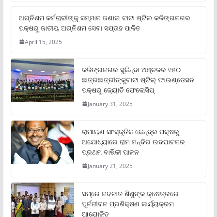
ଅଗ୍ନିଶମ କର୍ମଚାରୀଙ୍କୁ ସମ୍ମାନ ଜଣାଇ ଟାଟା ଷ୍ଟିଲ କଳିଙ୍ଗନଗର
ପକ୍ଷରୁ ଜାତୀୟ ଅଗ୍ନିଶମ ସେବା ସପ୍ତାହ ପାଳିତ
April 15, 2025
କଳିଙ୍ଗନଗର ସୁକିନ୍ଦା ଅଞ୍ଚଳର ୧୫୦
ଛାତ୍ରଛାତ୍ରୀଙ୍କୁଟାଟା ଷ୍ଟିଲ୍ ଫାଉଣ୍ଡେସନ
ପକ୍ଷରୁ ଜ୍ୟୋତି ଫେଲୋସିପ୍‌
January 31, 2025
ରାମାୟଣ ସାଂସ୍କୃତିକ କେନ୍ଦ୍ର ପକ୍ଷରୁ
ଅଯୋଧ୍ୟାରେ ରାମ ମନ୍ଦିର ଉଦଘାଟନର
ପ୍ରଥମ ବାର୍ଷିକୀ ପାଳନ
January 21, 2025
ସମ୍‌ରେ ନବଜାତ ଶିଶୁଙ୍କ କ୍ଷେତ୍ରରେ
ପୁର୍ନଜୀବନ ପ୍ରଶିକ୍ଷଣ କାର୍ଯ୍ୟକ୍ରମ
ଆୟୋଜିତ