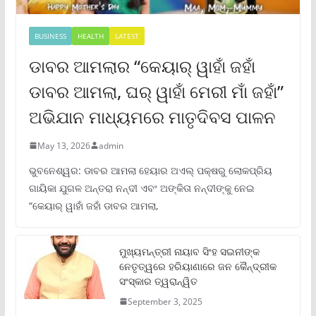
BUSINESS
HEALTH
LATEST
ଡାବର ଆମଲାର “କେୟାର୍ ୱାହାଁ ଜହାଁ
ଡାବର ଆମଲା, ଘର୍ ୱାହାଁ ମେରୀ ମାଁ ଜହାଁ”
ଅଭିଯାନ ମାଧ୍ୟମରେ ମାତୃଦିବସ ପାଳନ
May 13, 2026
admin
ଭୁବନେଶ୍ୱର: ଡାବର ଆମଲା ହେୟାର ଅଏଲ୍ ପକ୍ଷରୁ ଲୋକପ୍ରିୟ
ଗାୟିକା ଯୁଗଳ ଅନ୍ତରା ନନ୍ଦୀ ଏବଂ ଅଙ୍କିତା ନନ୍ଦୀଙ୍କୁ ନେଇ
“କେୟାର୍ ୱାହାଁ ଜହାଁ ଡାବର ଆମଲା,
ମୁଖ୍ୟମନ୍ତ୍ରୀ ନାୟାବ ସିଂହ ସଇନୀଙ୍କ
ନେତୃତ୍ୱରେ ହରିୟାଣାରେ ଜନ କୈନ୍ଦ୍ରୀକ
ସଂସ୍କାର ତ୍ୱରାନ୍ୱିତ
September 3, 2025