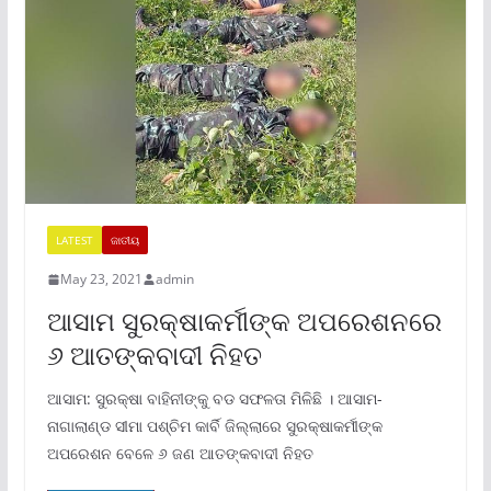
LATEST
ଜାତୀୟ
May 23, 2021
admin
ଆସାମ ସୁରକ୍ଷାକର୍ମୀଙ୍କ ଅପରେଶନରେ
୬ ଆତଙ୍କବାଦୀ ନିହତ
ଆସାମ: ସୁରକ୍ଷା ବାହିନୀଙ୍କୁ ବଡ ସଫଳତା ମିଳିଛି । ଆସାମ-
ନାଗାଲାଣ୍ଡ ସୀମା ପଶ୍ଚିମ କାର୍ବି ଜିଲ୍ଲାରେ ସୁରକ୍ଷାକର୍ମୀଙ୍କ
ଅପରେଶନ ବେଳେ ୬ ଜଣ ଆତଙ୍କବାଦୀ ନିହତ