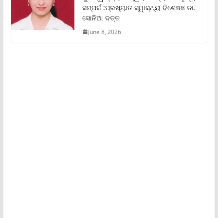
ସମ୍ପର୍କ :ପ୍ରଖ୍ୟାତ ସ୍ୱାସ୍ଥ୍ୟ ବିଶେଷଜ୍ଞ ଡା.
ସୋନିଆ ଦତ୍ତ
June 8, 2026