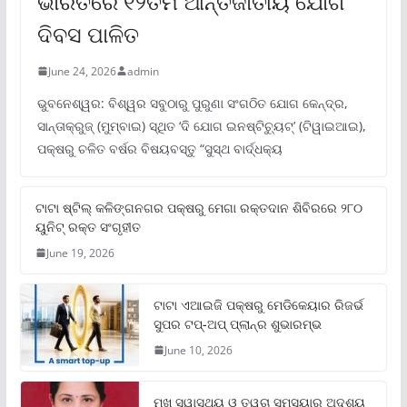
ଭାରତରେ ୧୨ତମ ଆନ୍ତର୍ଜାତୀୟ ଯୋଗ
ଦିବସ ପାଳିତ
June 24, 2026
admin
ଭୁବନେଶ୍ୱର: ବିଶ୍ୱର ସବୁଠାରୁ ପୁରୁଣା ସଂଗଠିତ ଯୋଗ କେନ୍ଦ୍ର,
ସାନ୍ତାକ୍ରୁଜ୍ (ମୁମ୍ବାଇ) ସ୍ଥିତ ‘ଦି ଯୋଗ ଇନଷ୍ଟିଚ୍ୟୁଟ୍‌’ (ଟିୱାଇଆଇ),
ପକ୍ଷରୁ ଚଳିତ ବର୍ଷର ବିଷୟବସ୍ତୁ “ସୁସ୍ଥ ବାର୍ଦ୍ଧକ୍ୟ
ଟାଟା ଷ୍ଟିଲ୍‌ କଳିଙ୍ଗନଗର ପକ୍ଷରୁ ମେଗା ରକ୍ତଦାନ ଶିବିରରେ ୨୮୦
ୟୁନିଟ୍‌ ରକ୍ତ ସଂଗୃହୀତ
June 19, 2026
ଟାଟା ଏଆଇଜି ପକ୍ଷରୁ ମେଡିକେୟାର ରିଜର୍ଭ
ସୁପର ଟପ୍‌-ଅପ୍ ପ୍ଲାନ୍‌ର ଶୁଭାରମ୍ଭ
June 10, 2026
ମୁଖ ସ୍ୱାସ୍ଥ୍ୟ ଓ ତ୍ୱଚା ସମସ୍ୟାର ଅଦୃଶ୍ୟ