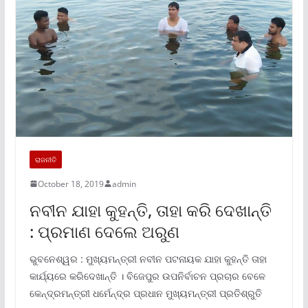
ରାଜନୀତି
October 18, 2019
admin
ନବୀନ ଯାହା କୁହନ୍ତି, ତାହା କରି ଦେଖାନ୍ତି
: ପ୍ରମାଣ ଦେଲେ ଅରୁଣ
ଭୁବନେଶ୍ୱର : ମୁଖ୍ୟମନ୍ତ୍ରୀ ନବୀନ ପଟନାୟକ ଯାହା କୁହନ୍ତି ତାହା
କାର୍ଯ୍ୟରେ କରିଦେଖାନ୍ତି । ବିଜେପୁର ଉପନିର୍ବାଚନ ପ୍ରଚାର ବେଳେ
କେନ୍ଦ୍ରମନ୍ତ୍ରୀ ଧର୍ମେନ୍ଦ୍ର ପ୍ରଧାନ ମୁଖ୍ୟମନ୍ତ୍ରୀ ପ୍ରତିଶ୍ରୁତି