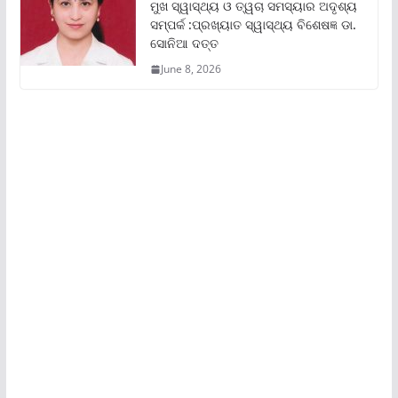
ମୁଖ ସ୍ୱାସ୍ଥ୍ୟ ଓ ତ୍ୱଚା ସମସ୍ୟାର ଅଦୃଶ୍ୟ
ସମ୍ପର୍କ :ପ୍ରଖ୍ୟାତ ସ୍ୱାସ୍ଥ୍ୟ ବିଶେଷଜ୍ଞ ଡା.
ସୋନିଆ ଦତ୍ତ
June 8, 2026