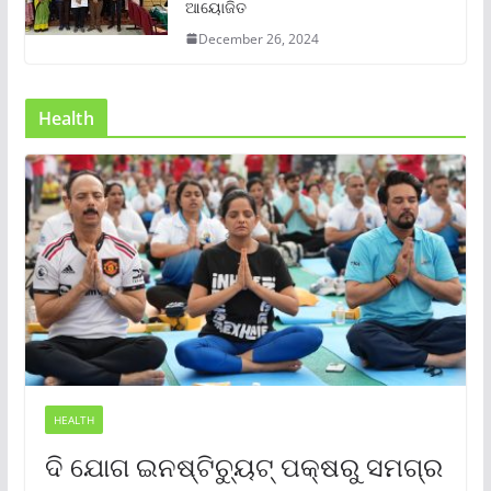
ଆୟୋଜିତ
December 26, 2024
Health
HEALTH
ଦି ଯୋଗ ଇନଷ୍ଟିଚ୍ୟୁଟ୍ ପକ୍ଷରୁ ସମଗ୍ର