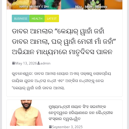
BUSINESS
HEALTH
LATEST
ଡାବର ଆମଲାର “କେୟାର୍ ୱାହାଁ ଜହାଁ
ଡାବର ଆମଲା, ଘର୍ ୱାହାଁ ମେରୀ ମାଁ ଜହାଁ”
ଅଭିଯାନ ମାଧ୍ୟମରେ ମାତୃଦିବସ ପାଳନ
May 13, 2026
admin
ଭୁବନେଶ୍ୱର: ଡାବର ଆମଲା ହେୟାର ଅଏଲ୍ ପକ୍ଷରୁ ଲୋକପ୍ରିୟ
ଗାୟିକା ଯୁଗଳ ଅନ୍ତରା ନନ୍ଦୀ ଏବଂ ଅଙ୍କିତା ନନ୍ଦୀଙ୍କୁ ନେଇ
“କେୟାର୍ ୱାହାଁ ଜହାଁ ଡାବର ଆମଲା,
ମୁଖ୍ୟମନ୍ତ୍ରୀ ନାୟାବ ସିଂହ ସଇନୀଙ୍କ
ନେତୃତ୍ୱରେ ହରିୟାଣାରେ ଜନ କୈନ୍ଦ୍ରୀକ
ସଂସ୍କାର ତ୍ୱରାନ୍ୱିତ
September 3, 2025