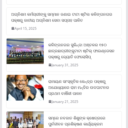
ଅଗ୍ନିଶମ କର୍ମଚାରୀଙ୍କୁ ସମ୍ମାନ ଜଣାଇ ଟାଟା ଷ୍ଟିଲ କଳିଙ୍ଗନଗର
ପକ୍ଷରୁ ଜାତୀୟ ଅଗ୍ନିଶମ ସେବା ସପ୍ତାହ ପାଳିତ
April 15, 2025
କଳିଙ୍ଗନଗର ସୁକିନ୍ଦା ଅଞ୍ଚଳର ୧୫୦
ଛାତ୍ରଛାତ୍ରୀଙ୍କୁଟାଟା ଷ୍ଟିଲ୍ ଫାଉଣ୍ଡେସନ
ପକ୍ଷରୁ ଜ୍ୟୋତି ଫେଲୋସିପ୍‌
January 31, 2025
ରାମାୟଣ ସାଂସ୍କୃତିକ କେନ୍ଦ୍ର ପକ୍ଷରୁ
ଅଯୋଧ୍ୟାରେ ରାମ ମନ୍ଦିର ଉଦଘାଟନର
ପ୍ରଥମ ବାର୍ଷିକୀ ପାଳନ
January 21, 2025
ସମ୍‌ରେ ନବଜାତ ଶିଶୁଙ୍କ କ୍ଷେତ୍ରରେ
ପୁର୍ନଜୀବନ ପ୍ରଶିକ୍ଷଣ କାର୍ଯ୍ୟକ୍ରମ