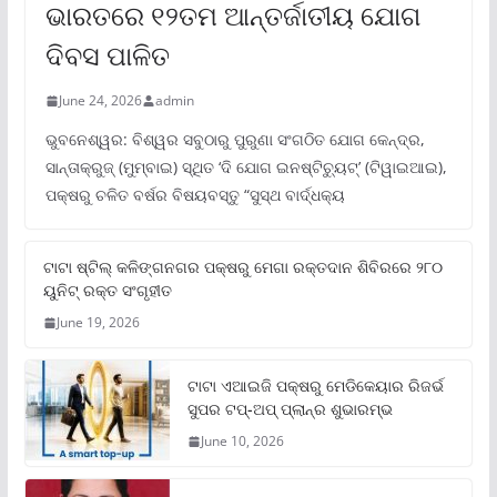
ଭାରତରେ ୧୨ତମ ଆନ୍ତର୍ଜାତୀୟ ଯୋଗ
ଦିବସ ପାଳିତ
June 24, 2026
admin
ଭୁବନେଶ୍ୱର: ବିଶ୍ୱର ସବୁଠାରୁ ପୁରୁଣା ସଂଗଠିତ ଯୋଗ କେନ୍ଦ୍ର,
ସାନ୍ତାକ୍ରୁଜ୍ (ମୁମ୍ବାଇ) ସ୍ଥିତ ‘ଦି ଯୋଗ ଇନଷ୍ଟିଚ୍ୟୁଟ୍‌’ (ଟିୱାଇଆଇ),
ପକ୍ଷରୁ ଚଳିତ ବର୍ଷର ବିଷୟବସ୍ତୁ “ସୁସ୍ଥ ବାର୍ଦ୍ଧକ୍ୟ
ଟାଟା ଷ୍ଟିଲ୍‌ କଳିଙ୍ଗନଗର ପକ୍ଷରୁ ମେଗା ରକ୍ତଦାନ ଶିବିରରେ ୨୮୦
ୟୁନିଟ୍‌ ରକ୍ତ ସଂଗୃହୀତ
June 19, 2026
ଟାଟା ଏଆଇଜି ପକ୍ଷରୁ ମେଡିକେୟାର ରିଜର୍ଭ
ସୁପର ଟପ୍‌-ଅପ୍ ପ୍ଲାନ୍‌ର ଶୁଭାରମ୍ଭ
June 10, 2026