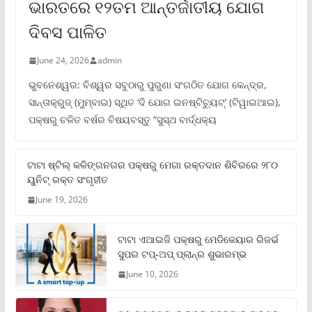
ଭାରତରେ ୧୨ତମ ଆନ୍ତର୍ଜାତୀୟ ଯୋଗ
ଦିବସ ପାଳିତ
June 24, 2026
admin
ଭୁବନେଶ୍ୱର: ବିଶ୍ୱର ସବୁଠାରୁ ପୁରୁଣା ସଂଗଠିତ ଯୋଗ କେନ୍ଦ୍ର,
ସାନ୍ତାକ୍ରୁଜ୍ (ମୁମ୍ବାଇ) ସ୍ଥିତ ‘ଦି ଯୋଗ ଇନଷ୍ଟିଚ୍ୟୁଟ୍‌’ (ଟିୱାଇଆଇ),
ପକ୍ଷରୁ ଚଳିତ ବର୍ଷର ବିଷୟବସ୍ତୁ “ସୁସ୍ଥ ବାର୍ଦ୍ଧକ୍ୟ
ଟାଟା ଷ୍ଟିଲ୍‌ କଳିଙ୍ଗନଗର ପକ୍ଷରୁ ମେଗା ରକ୍ତଦାନ ଶିବିରରେ ୨୮୦
ୟୁନିଟ୍‌ ରକ୍ତ ସଂଗୃହୀତ
June 19, 2026
ଟାଟା ଏଆଇଜି ପକ୍ଷରୁ ମେଡିକେୟାର ରିଜର୍ଭ
ସୁପର ଟପ୍‌-ଅପ୍ ପ୍ଲାନ୍‌ର ଶୁଭାରମ୍ଭ
June 10, 2026