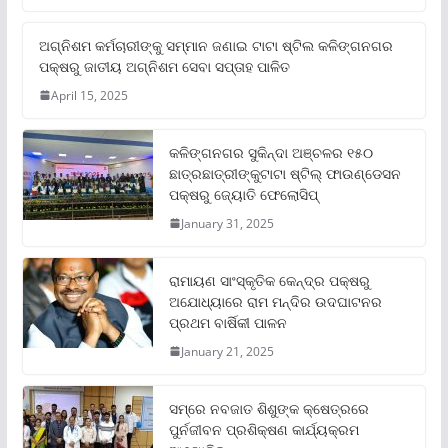
ଅଗ୍ନିଶମ କର୍ମଚାରୀଙ୍କୁ ସମ୍ମାନ ଜଣାଇ ଟାଟା ଷ୍ଟିଲ କଳିଙ୍ଗନଗର
ପକ୍ଷରୁ ଜାତୀୟ ଅଗ୍ନିଶମ ସେବା ସପ୍ତାହ ପାଳିତ
April 15, 2025
କଳିଙ୍ଗନଗର ସୁକିନ୍ଦା ଅଞ୍ଚଳର ୧୫୦
ଛାତ୍ରଛାତ୍ରୀଙ୍କୁଟାଟା ଷ୍ଟିଲ୍ ଫାଉଣ୍ଡେସନ
ପକ୍ଷରୁ ଜ୍ୟୋତି ଫେଲୋସିପ୍‌
January 31, 2025
ରାମାୟଣ ସାଂସ୍କୃତିକ କେନ୍ଦ୍ର ପକ୍ଷରୁ
ଅଯୋଧ୍ୟାରେ ରାମ ମନ୍ଦିର ଉଦଘାଟନର
ପ୍ରଥମ ବାର୍ଷିକୀ ପାଳନ
January 21, 2025
ସମ୍‌ରେ ନବଜାତ ଶିଶୁଙ୍କ କ୍ଷେତ୍ରରେ
ପୁର୍ନଜୀବନ ପ୍ରଶିକ୍ଷଣ କାର୍ଯ୍ୟକ୍ରମ