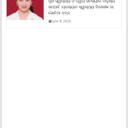
ମୁଖ ସ୍ୱାସ୍ଥ୍ୟ ଓ ତ୍ୱଚା ସମସ୍ୟାର ଅଦୃଶ୍ୟ
ସମ୍ପର୍କ :ପ୍ରଖ୍ୟାତ ସ୍ୱାସ୍ଥ୍ୟ ବିଶେଷଜ୍ଞ ଡା.
ସୋନିଆ ଦତ୍ତ
June 8, 2026