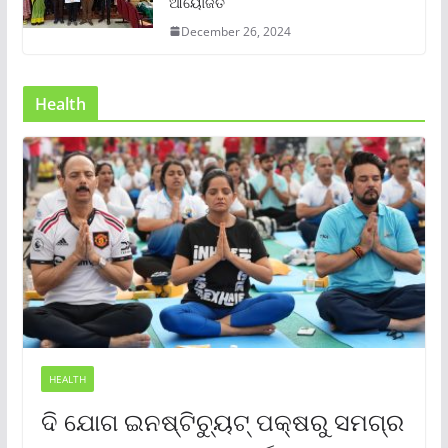
ଆୟୋଜିତ
December 26, 2024
Health
HEALTH
ଦି ଯୋଗ ଇନଷ୍ଟିଚ୍ୟୁଟ୍ ପକ୍ଷରୁ ସମଗ୍ର