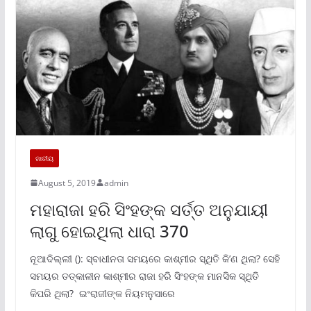
ଜାତୀୟ
August 5, 2019
admin
ମହାରାଜା ହରି ସିଂହଙ୍କ ସର୍ତ୍ତ ଅନୁଯାୟୀ
ଲାଗୁ ହୋଇଥିଲା ଧାରା 370
ନୂଆଦିଲ୍ଲୀ (): ସ୍ବାଧୀନତା ସମୟରେ କାଶ୍ମୀର ସ୍ଥିତି କି’ଣ ଥିଲା? ସେହି
ସମୟର ତତ୍କାଳୀନ କାଶ୍ମୀର ରାଜା ହରି ସିଂହଙ୍କ ମାନସିକ ସ୍ଥିତି
କିପରି ଥିଲା? ଇଂରାଜୀଙ୍କ ନିୟମନୁସାରେ