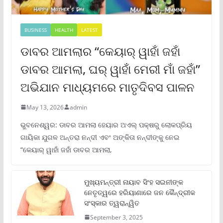
BUSINESS
HEALTH
LATEST
ଡାବର ଆମଲାର “କେୟାର୍ ୱାହାଁ ଜହାଁ
ଡାବର ଆମଲା, ଘର୍ ୱାହାଁ ମେରୀ ମାଁ ଜହାଁ”
ଅଭିଯାନ ମାଧ୍ୟମରେ ମାତୃଦିବସ ପାଳନ
May 13, 2026
admin
ଭୁବନେଶ୍ୱର: ଡାବର ଆମଲା ହେୟାର ଅଏଲ୍ ପକ୍ଷରୁ ଲୋକପ୍ରିୟ
ଗାୟିକା ଯୁଗଳ ଅନ୍ତରା ନନ୍ଦୀ ଏବଂ ଅଙ୍କିତା ନନ୍ଦୀଙ୍କୁ ନେଇ
“କେୟାର୍ ୱାହାଁ ଜହାଁ ଡାବର ଆମଲା,
ମୁଖ୍ୟମନ୍ତ୍ରୀ ନାୟାବ ସିଂହ ସଇନୀଙ୍କ
ନେତୃତ୍ୱରେ ହରିୟାଣାରେ ଜନ କୈନ୍ଦ୍ରୀକ
ସଂସ୍କାର ତ୍ୱରାନ୍ୱିତ
September 3, 2025