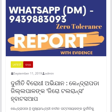
LATEST
ରାଜ୍ୟ
September 11, 2019
admin
ଦୁର୍ନୀତି ବିରୋଧୀ ଅଭିଯାନ : କେନ୍ଦ୍ରାପଡା
ଜିଲ୍ଲପାଳଙ୍କ ‘ଜିରୋ ଟଲରାନ୍ସ’
ହ୍ବାଟସଆପ
କେନ୍ଦ୍ରାପଡା () ମୁଖ୍ୟମନ୍ତ୍ରୀ ନବୀନ ପଟ୍ଟନାୟକଙ୍କ ଦୁର୍ନୀତିକୁ