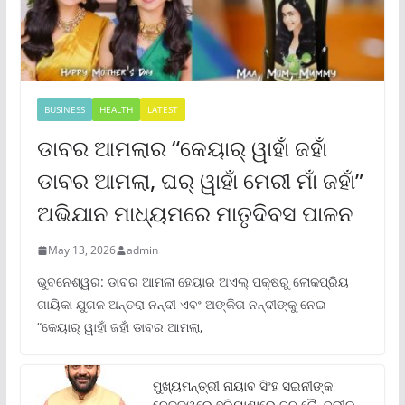
BUSINESS
HEALTH
LATEST
ଡାବର ଆମଲାର “କେୟାର୍ ୱାହାଁ ଜହାଁ
ଡାବର ଆମଲା, ଘର୍ ୱାହାଁ ମେରୀ ମାଁ ଜହାଁ”
ଅଭିଯାନ ମାଧ୍ୟମରେ ମାତୃଦିବସ ପାଳନ
May 13, 2026
admin
ଭୁବନେଶ୍ୱର: ଡାବର ଆମଲା ହେୟାର ଅଏଲ୍ ପକ୍ଷରୁ ଲୋକପ୍ରିୟ
ଗାୟିକା ଯୁଗଳ ଅନ୍ତରା ନନ୍ଦୀ ଏବଂ ଅଙ୍କିତା ନନ୍ଦୀଙ୍କୁ ନେଇ
“କେୟାର୍ ୱାହାଁ ଜହାଁ ଡାବର ଆମଲା,
ମୁଖ୍ୟମନ୍ତ୍ରୀ ନାୟାବ ସିଂହ ସଇନୀଙ୍କ
ନେତୃତ୍ୱରେ ହରିୟାଣାରେ ଜନ କୈନ୍ଦ୍ରୀକ