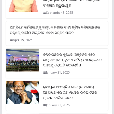
ସଂସ୍କାର ତ୍ୱରାନ୍ୱିତ
September 3, 2025
ଅଗ୍ନିଶମ କର୍ମଚାରୀଙ୍କୁ ସମ୍ମାନ ଜଣାଇ ଟାଟା ଷ୍ଟିଲ କଳିଙ୍ଗନଗର
ପକ୍ଷରୁ ଜାତୀୟ ଅଗ୍ନିଶମ ସେବା ସପ୍ତାହ ପାଳିତ
April 15, 2025
କଳିଙ୍ଗନଗର ସୁକିନ୍ଦା ଅଞ୍ଚଳର ୧୫୦
ଛାତ୍ରଛାତ୍ରୀଙ୍କୁଟାଟା ଷ୍ଟିଲ୍ ଫାଉଣ୍ଡେସନ
ପକ୍ଷରୁ ଜ୍ୟୋତି ଫେଲୋସିପ୍‌
January 31, 2025
ରାମାୟଣ ସାଂସ୍କୃତିକ କେନ୍ଦ୍ର ପକ୍ଷରୁ
ଅଯୋଧ୍ୟାରେ ରାମ ମନ୍ଦିର ଉଦଘାଟନର
ପ୍ରଥମ ବାର୍ଷିକୀ ପାଳନ
January 21, 2025