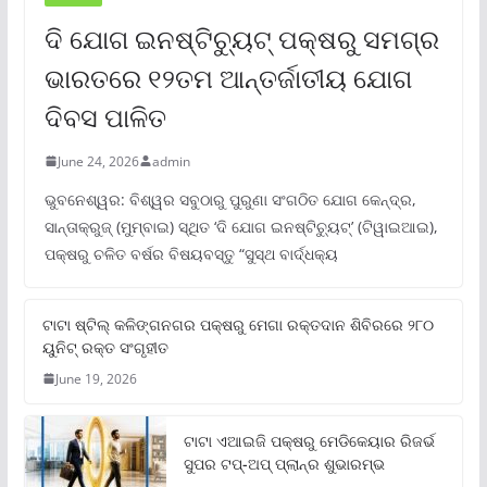
ଦି ଯୋଗ ଇନଷ୍ଟିଚ୍ୟୁଟ୍ ପକ୍ଷରୁ ସମଗ୍ର
ଭାରତରେ ୧୨ତମ ଆନ୍ତର୍ଜାତୀୟ ଯୋଗ
ଦିବସ ପାଳିତ
June 24, 2026
admin
ଭୁବନେଶ୍ୱର: ବିଶ୍ୱର ସବୁଠାରୁ ପୁରୁଣା ସଂଗଠିତ ଯୋଗ କେନ୍ଦ୍ର,
ସାନ୍ତାକ୍ରୁଜ୍ (ମୁମ୍ବାଇ) ସ୍ଥିତ ‘ଦି ଯୋଗ ଇନଷ୍ଟିଚ୍ୟୁଟ୍‌’ (ଟିୱାଇଆଇ),
ପକ୍ଷରୁ ଚଳିତ ବର୍ଷର ବିଷୟବସ୍ତୁ “ସୁସ୍ଥ ବାର୍ଦ୍ଧକ୍ୟ
ଟାଟା ଷ୍ଟିଲ୍‌ କଳିଙ୍ଗନଗର ପକ୍ଷରୁ ମେଗା ରକ୍ତଦାନ ଶିବିରରେ ୨୮୦
ୟୁନିଟ୍‌ ରକ୍ତ ସଂଗୃହୀତ
June 19, 2026
ଟାଟା ଏଆଇଜି ପକ୍ଷରୁ ମେଡିକେୟାର ରିଜର୍ଭ
ସୁପର ଟପ୍‌-ଅପ୍ ପ୍ଲାନ୍‌ର ଶୁଭାରମ୍ଭ