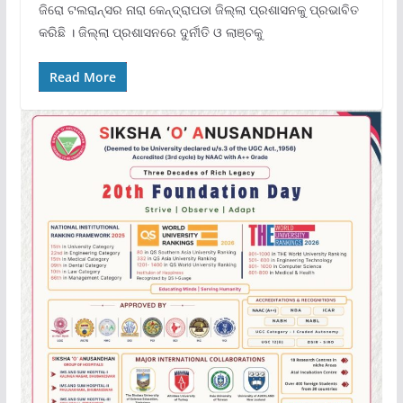
ଜିରୋ ଟଲରାନ୍ସର ନାରା କେନ୍ଦ୍ରାପଡା ଜିଲ୍ଲା ପ୍ରଶାସନକୁ ପ୍ରଭାବିତ
କରିଛି । ଜିଲ୍ଲା ପ୍ରଶାସନରେ ଦୁର୍ନୀତି ଓ ଲାଞ୍ଚକୁ
Read More