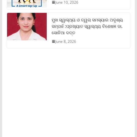
June 10, 2026
ମୁଖ ସ୍ୱାସ୍ଥ୍ୟ ଓ ତ୍ୱଚା ସମସ୍ୟାର ଅଦୃଶ୍ୟ
ସମ୍ପର୍କ :ପ୍ରଖ୍ୟାତ ସ୍ୱାସ୍ଥ୍ୟ ବିଶେଷଜ୍ଞ ଡା.
ସୋନିଆ ଦତ୍ତ
June 8, 2026