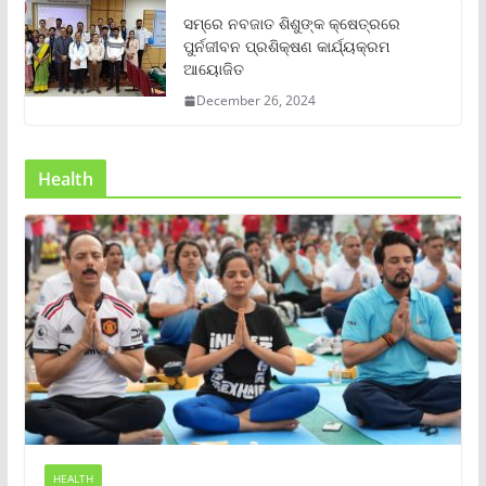
ସମ୍‌ରେ ନବଜାତ ଶିଶୁଙ୍କ କ୍ଷେତ୍ରରେ
ପୁର୍ନଜୀବନ ପ୍ରଶିକ୍ଷଣ କାର୍ଯ୍ୟକ୍ରମ
ଆୟୋଜିତ
December 26, 2024
Health
HEALTH