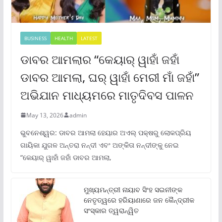
BUSINESS
HEALTH
LATEST
ଡାବର ଆମଲାର “କେୟାର୍ ୱାହାଁ ଜହାଁ
ଡାବର ଆମଲା, ଘର୍ ୱାହାଁ ମେରୀ ମାଁ ଜହାଁ”
ଅଭିଯାନ ମାଧ୍ୟମରେ ମାତୃଦିବସ ପାଳନ
May 13, 2026
admin
ଭୁବନେଶ୍ୱର: ଡାବର ଆମଲା ହେୟାର ଅଏଲ୍ ପକ୍ଷରୁ ଲୋକପ୍ରିୟ
ଗାୟିକା ଯୁଗଳ ଅନ୍ତରା ନନ୍ଦୀ ଏବଂ ଅଙ୍କିତା ନନ୍ଦୀଙ୍କୁ ନେଇ
“କେୟାର୍ ୱାହାଁ ଜହାଁ ଡାବର ଆମଲା,
ମୁଖ୍ୟମନ୍ତ୍ରୀ ନାୟାବ ସିଂହ ସଇନୀଙ୍କ
ନେତୃତ୍ୱରେ ହରିୟାଣାରେ ଜନ କୈନ୍ଦ୍ରୀକ
ସଂସ୍କାର ତ୍ୱରାନ୍ୱିତ