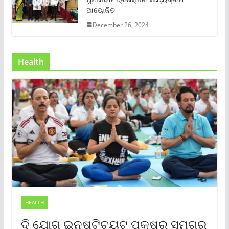
ଆୟୋଜିତ
December 26, 2024
Health
HEALTH
ଦି ଯୋଗ ଇନଷ୍ଟିଚ୍ୟୁଟ୍ ପକ୍ଷରୁ ସମଗ୍ର