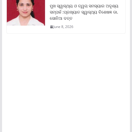
ମୁଖ ସ୍ୱାସ୍ଥ୍ୟ ଓ ତ୍ୱଚା ସମସ୍ୟାର ଅଦୃଶ୍ୟ
ସମ୍ପର୍କ :ପ୍ରଖ୍ୟାତ ସ୍ୱାସ୍ଥ୍ୟ ବିଶେଷଜ୍ଞ ଡା.
ସୋନିଆ ଦତ୍ତ
June 8, 2026