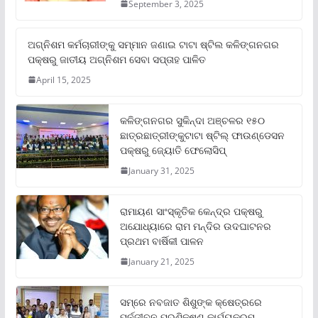
September 3, 2025
ଅଗ୍ନିଶମ କର୍ମଚାରୀଙ୍କୁ ସମ୍ମାନ ଜଣାଇ ଟାଟା ଷ୍ଟିଲ କଳିଙ୍ଗନଗର
ପକ୍ଷରୁ ଜାତୀୟ ଅଗ୍ନିଶମ ସେବା ସପ୍ତାହ ପାଳିତ
April 15, 2025
କଳିଙ୍ଗନଗର ସୁକିନ୍ଦା ଅଞ୍ଚଳର ୧୫୦
ଛାତ୍ରଛାତ୍ରୀଙ୍କୁଟାଟା ଷ୍ଟିଲ୍ ଫାଉଣ୍ଡେସନ
ପକ୍ଷରୁ ଜ୍ୟୋତି ଫେଲୋସିପ୍‌
January 31, 2025
ରାମାୟଣ ସାଂସ୍କୃତିକ କେନ୍ଦ୍ର ପକ୍ଷରୁ
ଅଯୋଧ୍ୟାରେ ରାମ ମନ୍ଦିର ଉଦଘାଟନର
ପ୍ରଥମ ବାର୍ଷିକୀ ପାଳନ
January 21, 2025
ସମ୍‌ରେ ନବଜାତ ଶିଶୁଙ୍କ କ୍ଷେତ୍ରରେ
ପୁର୍ନଜୀବନ ପ୍ରଶିକ୍ଷଣ କାର୍ଯ୍ୟକ୍ରମ