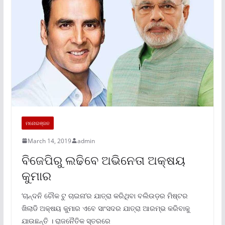
ମନୋରଞ୍ଜନ
March 14, 2019
admin
ବିଜେପିରୁ ଲଢିବେ ଅଭିନେତା ଅକ୍ଷୟ
କୁମାର
‘ଚାନ୍ଦନି ଚୌକ ଟୁ ଚାଇନା’ର ଯାତ୍ରା କରିଥିବା ବଲିଉଡ଼ର ମିଷ୍ଟର
ଖିଲାଡି ଅକ୍ଷୟ କୁମାର ଏବେ ସାଂସଦର ଯାତ୍ରା ଆରମ୍ଭ କରିବାକୁ
ଯାଉଛନ୍ତି । ରାଜନୈତିକ ସ୍ତରରେ