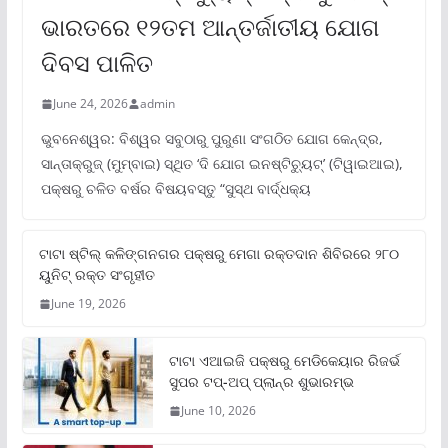
ଭାରତରେ ୧୨ତମ ଆନ୍ତର୍ଜାତୀୟ ଯୋଗ
ଦିବସ ପାଳିତ
June 24, 2026
admin
ଭୁବନେଶ୍ୱର: ବିଶ୍ୱର ସବୁଠାରୁ ପୁରୁଣା ସଂଗଠିତ ଯୋଗ କେନ୍ଦ୍ର,
ସାନ୍ତାକ୍ରୁଜ୍ (ମୁମ୍ବାଇ) ସ୍ଥିତ ‘ଦି ଯୋଗ ଇନଷ୍ଟିଚ୍ୟୁଟ୍‌’ (ଟିୱାଇଆଇ),
ପକ୍ଷରୁ ଚଳିତ ବର୍ଷର ବିଷୟବସ୍ତୁ “ସୁସ୍ଥ ବାର୍ଦ୍ଧକ୍ୟ
ଟାଟା ଷ୍ଟିଲ୍‌ କଳିଙ୍ଗନଗର ପକ୍ଷରୁ ମେଗା ରକ୍ତଦାନ ଶିବିରରେ ୨୮୦
ୟୁନିଟ୍‌ ରକ୍ତ ସଂଗୃହୀତ
June 19, 2026
ଟାଟା ଏଆଇଜି ପକ୍ଷରୁ ମେଡିକେୟାର ରିଜର୍ଭ
ସୁପର ଟପ୍‌-ଅପ୍ ପ୍ଲାନ୍‌ର ଶୁଭାରମ୍ଭ
June 10, 2026