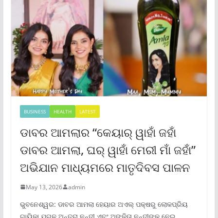
BUSINESS
HEALTH
LATEST
ଡାବର ଆମଲାର “କେୟାର୍ ୱାହାଁ ଜହାଁ
ଡାବର ଆମଲା, ଘର୍ ୱାହାଁ ମେରୀ ମାଁ ଜହାଁ”
ଅଭିଯାନ ମାଧ୍ୟମରେ ମାତୃଦିବସ ପାଳନ
May 13, 2026
admin
ଭୁବନେଶ୍ୱର: ଡାବର ଆମଲା ହେୟାର ଅଏଲ୍ ପକ୍ଷରୁ ଲୋକପ୍ରିୟ
ଗାୟିକା ଯୁଗଳ ଅନ୍ତରା ନନ୍ଦୀ ଏବଂ ଅଙ୍କିତା ନନ୍ଦୀଙ୍କୁ ନେଇ