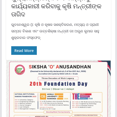
କାର୍ଯ୍ୟକାରୀ କରିବାକୁ କୃଷି ମନ୍ତ୍ରୀଙ୍କ
ତାଗିଦ
ଭୁବନେଶ୍ୱର (): କୃଷି ଓ କୃଷକ ସଶକ୍ତିକରଣ, ମତ୍ସ୍ୟ ଓ ପ୍ରାଣୀ
ସମ୍ପଦ ବିକାଶ ଏବଂ ଉଚ୍ଚଶିକ୍ଷା ମନ୍ତ୍ରୀ ଡଃ ଅରୁଣ କୁମାର ସାହୁ
ଶୁକ୍ରବାର ଫସ୍ଫେଡ୍
Read More