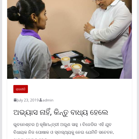
ରାଜନୀତି
July 23, 2019
admin
ଅଭ୍ୟାସ ନାହିଁ, କିନ୍ତୁ ବାଧ୍ୟ ହେଲେ
ଭୁବନେଶ୍ବର () କୃଷିମନ୍ତ୍ରୀ ଅରୁଣ ସାହୁ । ବିଜେଡିର ଏହି ଯୁବ
ବିଧାୟକ ନିଜ ପୋଷାକ ଓ ସ୍ବାସ୍ଥ୍ୟକୁ ନେଇ ଯେମିତି ସଚେତନ,