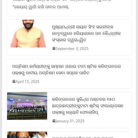
“କେୟାର୍ ୱାହାଁ ଜହାଁ ଡାବର ଆମଲା,
ମୁଖ୍ୟମନ୍ତ୍ରୀ ନାୟାବ ସିଂହ ସଇନୀଙ୍କ
ନେତୃତ୍ୱରେ ହରିୟାଣାରେ ଜନ କୈନ୍ଦ୍ରୀକ
ସଂସ୍କାର ତ୍ୱରାନ୍ୱିତ
September 3, 2025
ଅଗ୍ନିଶମ କର୍ମଚାରୀଙ୍କୁ ସମ୍ମାନ ଜଣାଇ ଟାଟା ଷ୍ଟିଲ କଳିଙ୍ଗନଗର
ପକ୍ଷରୁ ଜାତୀୟ ଅଗ୍ନିଶମ ସେବା ସପ୍ତାହ ପାଳିତ
April 15, 2025
କଳିଙ୍ଗନଗର ସୁକିନ୍ଦା ଅଞ୍ଚଳର ୧୫୦
ଛାତ୍ରଛାତ୍ରୀଙ୍କୁଟାଟା ଷ୍ଟିଲ୍ ଫାଉଣ୍ଡେସନ
ପକ୍ଷରୁ ଜ୍ୟୋତି ଫେଲୋସିପ୍‌
January 31, 2025