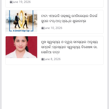
June 19, 2026
ଟାଟା ଏଆଇଜି ପକ୍ଷରୁ ମେଡିକେୟାର ରିଜର୍ଭ
ସୁପର ଟପ୍‌-ଅପ୍ ପ୍ଲାନ୍‌ର ଶୁଭାରମ୍ଭ
June 10, 2026
ମୁଖ ସ୍ୱାସ୍ଥ୍ୟ ଓ ତ୍ୱଚା ସମସ୍ୟାର ଅଦୃଶ୍ୟ
ସମ୍ପର୍କ :ପ୍ରଖ୍ୟାତ ସ୍ୱାସ୍ଥ୍ୟ ବିଶେଷଜ୍ଞ ଡା.
ସୋନିଆ ଦତ୍ତ
June 8, 2026