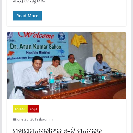
ଖାଦ୍ୟ ପେୟକୁ ନେଇ
Read More
LATEST
ରାଜ୍ୟ
June 28, 2019
admin
ମୁଖ୍ୟମନ୍ତ୍ରୀଙ୍କ ୫-ଟି ମନ୍ତ୍ରକୁ