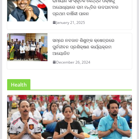
ରାମାୟଣ ସାଂସ୍କୃତିକ କେନ୍ଦ୍ର ପକ୍ଷରୁ
ଅଯୋଧ୍ୟାରେ ରାମ ମନ୍ଦିର ଉଦଘାଟନର
ପ୍ରଥମ ବାର୍ଷିକୀ ପାଳନ
January 21, 2025
ସମ୍‌ରେ ନବଜାତ ଶିଶୁଙ୍କ କ୍ଷେତ୍ରରେ
ପୁର୍ନଜୀବନ ପ୍ରଶିକ୍ଷଣ କାର୍ଯ୍ୟକ୍ରମ
ଆୟୋଜିତ
December 26, 2024
Health