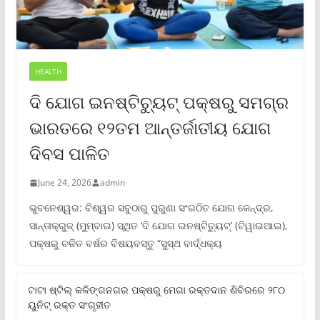
HEALTH
ଦି ଯୋଗ ଇନଷ୍ଟିଚ୍ୟୁଟ୍ ପକ୍ଷରୁ ସମଗ୍ର
ଭାରତରେ ୧୨ତମ ଆନ୍ତର୍ଜାତୀୟ ଯୋଗ
ଦିବସ ପାଳିତ
June 24, 2026
admin
ଭୁବନେଶ୍ୱର: ବିଶ୍ୱର ସବୁଠାରୁ ପୁରୁଣା ସଂଗଠିତ ଯୋଗ କେନ୍ଦ୍ର,
ସାନ୍ତାକ୍ରୁଜ୍ (ମୁମ୍ବାଇ) ସ୍ଥିତ ‘ଦି ଯୋଗ ଇନଷ୍ଟିଚ୍ୟୁଟ୍‌’ (ଟିୱାଇଆଇ),
ପକ୍ଷରୁ ଚଳିତ ବର୍ଷର ବିଷୟବସ୍ତୁ “ସୁସ୍ଥ ବାର୍ଦ୍ଧକ୍ୟ
ଟାଟା ଷ୍ଟିଲ୍‌ କଳିଙ୍ଗନଗର ପକ୍ଷରୁ ମେଗା ରକ୍ତଦାନ ଶିବିରରେ ୨୮୦
ୟୁନିଟ୍‌ ରକ୍ତ ସଂଗୃହୀତ