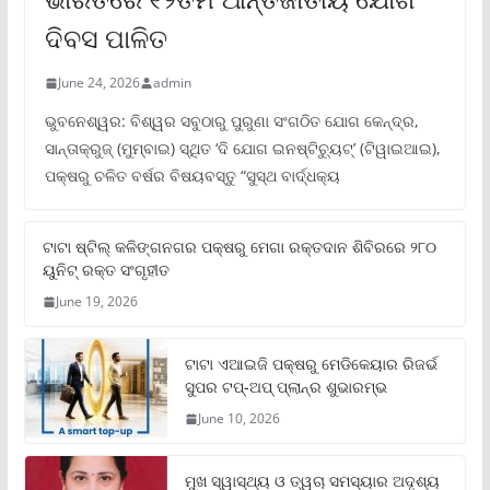
ଦିବସ ପାଳିତ
June 24, 2026
admin
ଭୁବନେଶ୍ୱର: ବିଶ୍ୱର ସବୁଠାରୁ ପୁରୁଣା ସଂଗଠିତ ଯୋଗ କେନ୍ଦ୍ର,
ସାନ୍ତାକ୍ରୁଜ୍ (ମୁମ୍ବାଇ) ସ୍ଥିତ ‘ଦି ଯୋଗ ଇନଷ୍ଟିଚ୍ୟୁଟ୍‌’ (ଟିୱାଇଆଇ),
ପକ୍ଷରୁ ଚଳିତ ବର୍ଷର ବିଷୟବସ୍ତୁ “ସୁସ୍ଥ ବାର୍ଦ୍ଧକ୍ୟ
ଟାଟା ଷ୍ଟିଲ୍‌ କଳିଙ୍ଗନଗର ପକ୍ଷରୁ ମେଗା ରକ୍ତଦାନ ଶିବିରରେ ୨୮୦
ୟୁନିଟ୍‌ ରକ୍ତ ସଂଗୃହୀତ
June 19, 2026
ଟାଟା ଏଆଇଜି ପକ୍ଷରୁ ମେଡିକେୟାର ରିଜର୍ଭ
ସୁପର ଟପ୍‌-ଅପ୍ ପ୍ଲାନ୍‌ର ଶୁଭାରମ୍ଭ
June 10, 2026
ମୁଖ ସ୍ୱାସ୍ଥ୍ୟ ଓ ତ୍ୱଚା ସମସ୍ୟାର ଅଦୃଶ୍ୟ