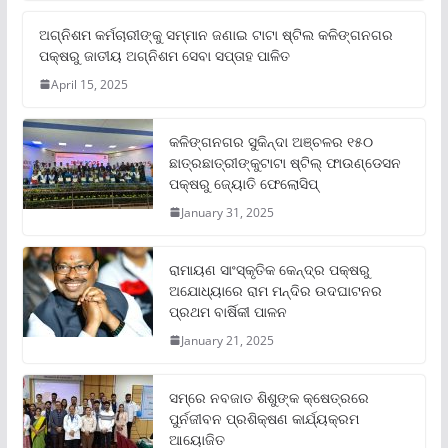
ଅଗ୍ନିଶମ କର୍ମଚାରୀଙ୍କୁ ସମ୍ମାନ ଜଣାଇ ଟାଟା ଷ୍ଟିଲ କଳିଙ୍ଗନଗର
ପକ୍ଷରୁ ଜାତୀୟ ଅଗ୍ନିଶମ ସେବା ସପ୍ତାହ ପାଳିତ
April 15, 2025
କଳିଙ୍ଗନଗର ସୁକିନ୍ଦା ଅଞ୍ଚଳର ୧୫୦
ଛାତ୍ରଛାତ୍ରୀଙ୍କୁଟାଟା ଷ୍ଟିଲ୍ ଫାଉଣ୍ଡେସନ
ପକ୍ଷରୁ ଜ୍ୟୋତି ଫେଲୋସିପ୍‌
January 31, 2025
ରାମାୟଣ ସାଂସ୍କୃତିକ କେନ୍ଦ୍ର ପକ୍ଷରୁ
ଅଯୋଧ୍ୟାରେ ରାମ ମନ୍ଦିର ଉଦଘାଟନର
ପ୍ରଥମ ବାର୍ଷିକୀ ପାଳନ
January 21, 2025
ସମ୍‌ରେ ନବଜାତ ଶିଶୁଙ୍କ କ୍ଷେତ୍ରରେ
ପୁର୍ନଜୀବନ ପ୍ରଶିକ୍ଷଣ କାର୍ଯ୍ୟକ୍ରମ
ଆୟୋଜିତ