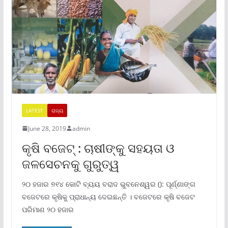
LATEST
ରାଜ୍ୟ
June 28, 2019
admin
କୃଷି ବଜେଟ୍ : ଚାଷୀଙ୍କୁ ସହୟତା ଓ
ଜଳସେଚନକୁ ଗୁରୁତ୍ୱ
୨୦ ହଜାର ୭୧୪ କୋଟି ବ୍ୟୟ ବରାଦ ଭୁବନେଶ୍ୱର (): ପୂର୍ଣ୍ଣାଙ୍ଗ
ବଜେଟରେ କୃଷିକୁ ପ୍ରାଧାନ୍ୟ ଦେଇଛନ୍ତି । ବଜେଟରେ କୃଷି ବଜେଟ
ପରିମାଣ ୨୦ ହଜାର