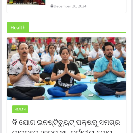
December 26, 2024
Health
HEALTH
ଦି ଯୋଗ ଇନଷ୍ଟିଚ୍ୟୁଟ୍ ପକ୍ଷରୁ ସମଗ୍ର
ଭାରତରେ ୧୨ତମ ଆନ୍ତର୍ଜାତୀୟ ଯୋଗ