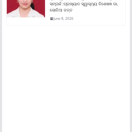
ସମ୍ପର୍କ :ପ୍ରଖ୍ୟାତ ସ୍ୱାସ୍ଥ୍ୟ ବିଶେଷଜ୍ଞ ଡା.
ସୋନିଆ ଦତ୍ତ
June 8, 2026