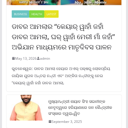
BUSINESS
HEALTH
LATEST
ଡାବର ଆମଲାର “କେୟାର୍ ୱାହାଁ ଜହାଁ
ଡାବର ଆମଲା, ଘର୍ ୱାହାଁ ମେରୀ ମାଁ ଜହାଁ”
ଅଭିଯାନ ମାଧ୍ୟମରେ ମାତୃଦିବସ ପାଳନ
May 13, 2026
admin
ଭୁବନେଶ୍ୱର: ଡାବର ଆମଲା ହେୟାର ଅଏଲ୍ ପକ୍ଷରୁ ଲୋକପ୍ରିୟ
ଗାୟିକା ଯୁଗଳ ଅନ୍ତରା ନନ୍ଦୀ ଏବଂ ଅଙ୍କିତା ନନ୍ଦୀଙ୍କୁ ନେଇ
“କେୟାର୍ ୱାହାଁ ଜହାଁ ଡାବର ଆମଲା,
ମୁଖ୍ୟମନ୍ତ୍ରୀ ନାୟାବ ସିଂହ ସଇନୀଙ୍କ
ନେତୃତ୍ୱରେ ହରିୟାଣାରେ ଜନ କୈନ୍ଦ୍ରୀକ
ସଂସ୍କାର ତ୍ୱରାନ୍ୱିତ
September 3, 2025