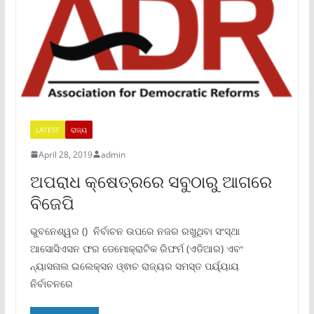
LATEST
ରାଜ୍ୟ
April 28, 2019
admin
ଅପରାଧ କ୍ଷେତ୍ରରେ ସବୁଠାରୁ ଆଗରେ
ବିଜେପି
ଭୁବନେଶ୍ୱର () ନିର୍ବାଚନ ଉପରେ ନଜର ରଖୁଥିବା ସଂସ୍ଥା
ଆସୋସିଏସନ ଫର ଡେମୋକ୍ରାଟିକ ରିଫର୍ମ (ଏଡିଆର) ଏବଂ
ନ୍ୟାସନାଲ ଇଲେକ୍ସନ ଓ୍ଵାଚ ରାଜ୍ୟର ସମସ୍ତ ପର୍ୟ୍ୟାୟ
ନିର୍ବାଚନରେ