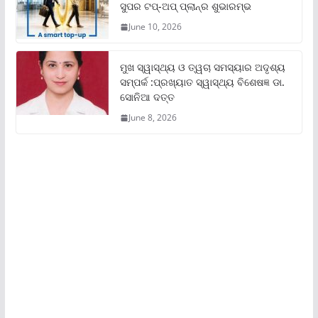
ସୁପର ଟପ୍‌-ଅପ୍ ପ୍ଲାନ୍‌ର ଶୁଭାରମ୍ଭ
June 10, 2026
ମୁଖ ସ୍ୱାସ୍ଥ୍ୟ ଓ ତ୍ୱଚା ସମସ୍ୟାର ଅଦୃଶ୍ୟ
ସମ୍ପର୍କ :ପ୍ରଖ୍ୟାତ ସ୍ୱାସ୍ଥ୍ୟ ବିଶେଷଜ୍ଞ ଡା.
ସୋନିଆ ଦତ୍ତ
June 8, 2026