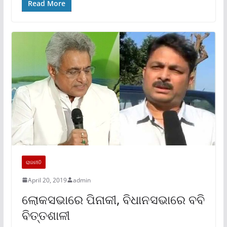
Read More
ରାଜନୀତି
April 20, 2019
admin
ଲୋକସଭାରେ ପିନାକୀ, ବିଧାନସଭାରେ ବବି
ବିତ୍ତଶାଳୀ