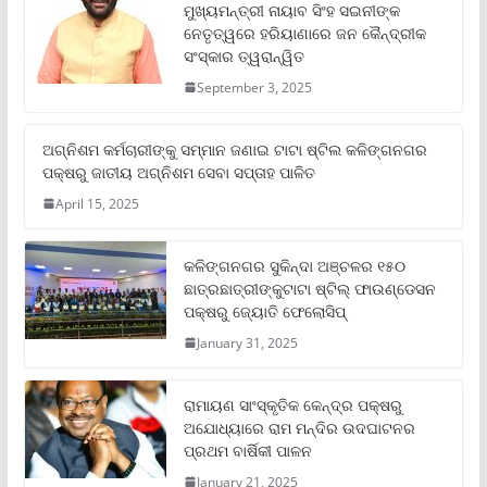
ମୁଖ୍ୟମନ୍ତ୍ରୀ ନାୟାବ ସିଂହ ସଇନୀଙ୍କ
ନେତୃତ୍ୱରେ ହରିୟାଣାରେ ଜନ କୈନ୍ଦ୍ରୀକ
ସଂସ୍କାର ତ୍ୱରାନ୍ୱିତ
September 3, 2025
ଅଗ୍ନିଶମ କର୍ମଚାରୀଙ୍କୁ ସମ୍ମାନ ଜଣାଇ ଟାଟା ଷ୍ଟିଲ କଳିଙ୍ଗନଗର
ପକ୍ଷରୁ ଜାତୀୟ ଅଗ୍ନିଶମ ସେବା ସପ୍ତାହ ପାଳିତ
April 15, 2025
କଳିଙ୍ଗନଗର ସୁକିନ୍ଦା ଅଞ୍ଚଳର ୧୫୦
ଛାତ୍ରଛାତ୍ରୀଙ୍କୁଟାଟା ଷ୍ଟିଲ୍ ଫାଉଣ୍ଡେସନ
ପକ୍ଷରୁ ଜ୍ୟୋତି ଫେଲୋସିପ୍‌
January 31, 2025
ରାମାୟଣ ସାଂସ୍କୃତିକ କେନ୍ଦ୍ର ପକ୍ଷରୁ
ଅଯୋଧ୍ୟାରେ ରାମ ମନ୍ଦିର ଉଦଘାଟନର
ପ୍ରଥମ ବାର୍ଷିକୀ ପାଳନ
January 21, 2025