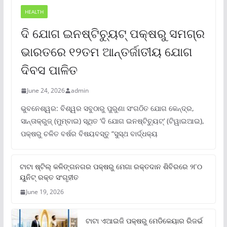
HEALTH
ଦି ଯୋଗ ଇନଷ୍ଟିଚ୍ୟୁଟ୍ ପକ୍ଷରୁ ସମଗ୍ର
ଭାରତରେ ୧୨ତମ ଆନ୍ତର୍ଜାତୀୟ ଯୋଗ
ଦିବସ ପାଳିତ
June 24, 2026
admin
ଭୁବନେଶ୍ୱର: ବିଶ୍ୱର ସବୁଠାରୁ ପୁରୁଣା ସଂଗଠିତ ଯୋଗ କେନ୍ଦ୍ର,
ସାନ୍ତାକ୍ରୁଜ୍ (ମୁମ୍ବାଇ) ସ୍ଥିତ ‘ଦି ଯୋଗ ଇନଷ୍ଟିଚ୍ୟୁଟ୍‌’ (ଟିୱାଇଆଇ),
ପକ୍ଷରୁ ଚଳିତ ବର୍ଷର ବିଷୟବସ୍ତୁ “ସୁସ୍ଥ ବାର୍ଦ୍ଧକ୍ୟ
ଟାଟା ଷ୍ଟିଲ୍‌ କଳିଙ୍ଗନଗର ପକ୍ଷରୁ ମେଗା ରକ୍ତଦାନ ଶିବିରରେ ୨୮୦
ୟୁନିଟ୍‌ ରକ୍ତ ସଂଗୃହୀତ
June 19, 2026
ଟାଟା ଏଆଇଜି ପକ୍ଷରୁ ମେଡିକେୟାର ରିଜର୍ଭ