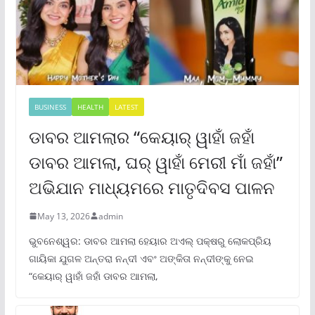
BUSINESS
HEALTH
LATEST
ଡାବର ଆମଲାର “କେୟାର୍ ୱାହାଁ ଜହାଁ
ଡାବର ଆମଲା, ଘର୍ ୱାହାଁ ମେରୀ ମାଁ ଜହାଁ”
ଅଭିଯାନ ମାଧ୍ୟମରେ ମାତୃଦିବସ ପାଳନ
May 13, 2026
admin
ଭୁବନେଶ୍ୱର: ଡାବର ଆମଲା ହେୟାର ଅଏଲ୍ ପକ୍ଷରୁ ଲୋକପ୍ରିୟ
ଗାୟିକା ଯୁଗଳ ଅନ୍ତରା ନନ୍ଦୀ ଏବଂ ଅଙ୍କିତା ନନ୍ଦୀଙ୍କୁ ନେଇ
“କେୟାର୍ ୱାହାଁ ଜହାଁ ଡାବର ଆମଲା,