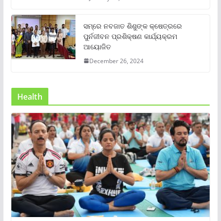
ସମ୍‌ରେ ନବଜାତ ଶିଶୁଙ୍କ କ୍ଷେତ୍ରରେ
ପୁର୍ନଜୀବନ ପ୍ରଶିକ୍ଷଣ କାର୍ଯ୍ୟକ୍ରମ
ଆୟୋଜିତ
December 26, 2024
Health