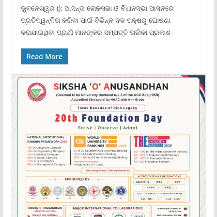
ଭୁବନେଶ୍ୱର (): ଆସନ୍ତା ଲୋକସଭା ଓ ବିଧାନସଭା ଆସନରେ
ପ୍ରତିଦ୍ୱନ୍ଦିତା କରିବା ପାଇଁ ବିଭିନ୍ନ ଦଳ ପକ୍ଷରୁ ଘୋଷଣା
କରାଯାଇଥିବା ପ୍ରାର୍ଥୀ ମାନଙ୍କର ସମ୍ପତ୍ତି ତାଲିକା ପ୍ରକାଶ
Read More