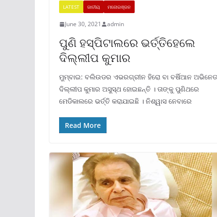
LATEST
ଜାତୀୟ
ମନୋରଞ୍ଜନ
June 30, 2021
admin
ପୁଣି ହସ୍ପିଟାଲରେ ଭର୍ତ୍ତିହେଲେ
ଦିଲ୍ଲୀପ କୁମାର
ମୁମ୍ବାଇ: ବଲିଉଡର ଏଭରଗ୍ରୀନ ହିରୋ ବା ବର୍ଷିଆନ ଅଭିନେତ
ଦିଲ୍ଲୀପ କୁମାର ଅସୁସ୍ଥ ହୋଇଛନ୍ତି । ତାଙ୍କୁ ପୁଣିଥରେ
ମେଡିକାଲରେ ଭର୍ତ୍ତି କରାଯାଇଛି । ନିଶ୍ୱାସ ନେବାରେ
Read More