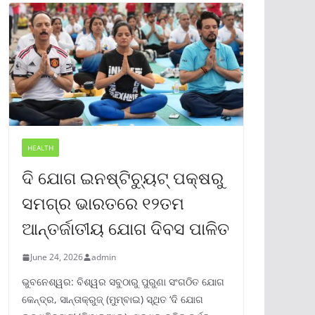
HEALTH
ଦି ଯୋଗ ଇନଷ୍ଟିଚ୍ୟୁଟ୍ ପକ୍ଷରୁ
ସମଗ୍ର ଭାରତରେ ୧୨ତମ
ଆନ୍ତର୍ଜାତୀୟ ଯୋଗ ଦିବସ ପାଳିତ
June 24, 2026
admin
ଭୁବନେଶ୍ୱର: ବିଶ୍ୱର ସବୁଠାରୁ ପୁରୁଣା ସଂଗଠିତ ଯୋଗ
କେନ୍ଦ୍ର, ସାନ୍ତାକ୍ରୁଜ୍ (ମୁମ୍ବାଇ) ସ୍ଥିତ ‘ଦି ଯୋଗ