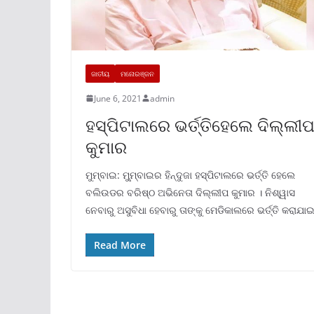
ଜାତୀୟ
ମନୋରଞ୍ଜନ
June 6, 2021
admin
ହସ୍ପିଟାଲରେ ଭର୍ତ୍ତିହେଲେ ଦିଲ୍ଲୀ
କୁମାର
ମୁମ୍ବାଇ: ମୁ୍‌ମ୍ବାଇର ହିନ୍ଦୁଜା ହସ୍ପିଟାଲରେ ଭର୍ତ୍ତି ହେଲେ
ବଲିଉଡର ବରିଷ୍ଠ ଅଭିନେତା ଦିଲ୍ଲୀପ କୁମାର । ନିଶ୍ୱାସ
ନେବାରୁ ଅସୁବିଧା ହେବାରୁ ତାଙ୍କୁ ମେଡିକାଲରେ ଭର୍ତ୍ତି କରାଯାଇ
Read More