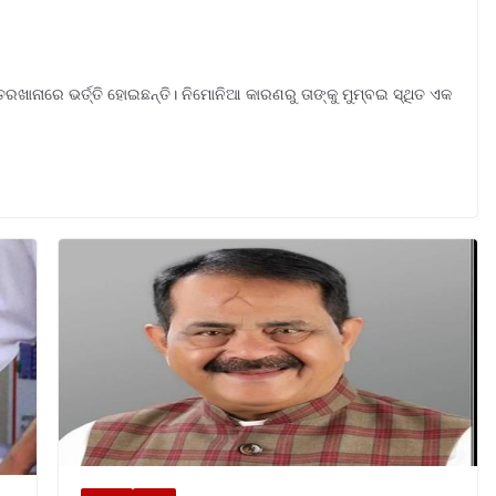
୍ତରଖାନାରେ ଭର୍ତ୍ତି ହୋଇଛନ୍ତି। ନିମୋନିଆ କାରଣରୁ ତାଙ୍କୁ ମୁମ୍ବଇ ସ୍ଥିତ ଏକ