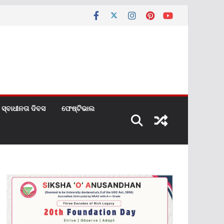
ସ୍ବାଧୀନତା ଦିବସ
ଫେଷ୍ଟିଭାଲ