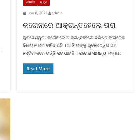
ରାଜନୀତି
ରାଜ୍ୟ
June 6, 2021
admin
କରୋନାରେ ଆକ୍ରାନ୍ତହେଲେ ତାରା
ଭୁବନେଶ୍ୱର: କରୋନାରେ ଆକ୍ରାନ୍ତହେଲେ ବରିଷ୍ଠ କଂଗ୍ରେସ
ବିଧାୟକ ତାରା ବାହିନୀପତି । ଆଜି ତାଙ୍କୁ ଭୁବନେଶ୍ୱର ସମ
ା
ହସ୍ପିଟାଲରେ ଭର୍ତ୍ତି କରାଯାଇଛି । କରୋନା ସାମାନ୍ୟ ଲକ୍ଷଣ
Read More