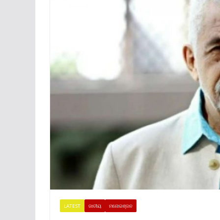
LATEST
ଜାତୀୟ
ମନୋରଞ୍ଜନ