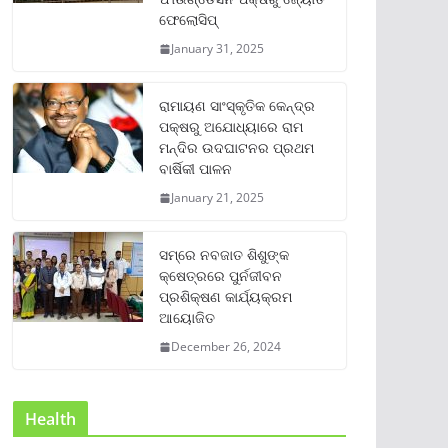
ଫେଲୋସିପ୍‌
January 31, 2025
ରାମାୟଣ ସାଂସ୍କୃତିକ କେନ୍ଦ୍ର
ପକ୍ଷରୁ ଅଯୋଧ୍ୟାରେ ରାମ
ମନ୍ଦିର ଉଦଘାଟନର ପ୍ରଥମ
ବାର୍ଷିକୀ ପାଳନ
January 21, 2025
ସମ୍‌ରେ ନବଜାତ ଶିଶୁଙ୍କ
କ୍ଷେତ୍ରରେ ପୁର୍ନଜୀବନ
ପ୍ରଶିକ୍ଷଣ କାର୍ଯ୍ୟକ୍ରମ
ଆୟୋଜିତ
December 26, 2024
Health