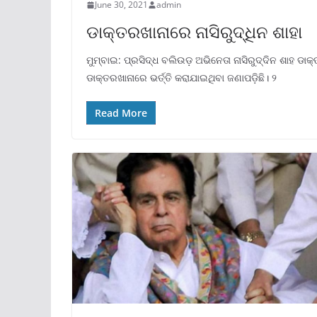
June 30, 2021
admin
ଡାକ୍ତରଖାନାରେ ନାସିରୁଦ୍ଧିନ ଶାହା
ମୁମ୍ବାଇ: ପ୍ରସିଦ୍ଧ ବଲିଉଡ଼ ଅଭିନେତା ନାସିରୁଦ୍ଦିନ ଶାହ ଡାକ
ଡାକ୍ତରଖାନାରେ ଭର୍ତ୍ତି କରାଯାଇଥିବା ଜଣାପଡ଼ିଛି। ୨
Read More