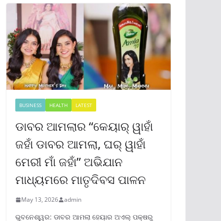
BUSINESS
HEALTH
LATEST
ଡାବର ଆମଲାର “କେୟାର୍ ୱାହାଁ
ଜହାଁ ଡାବର ଆମଲା, ଘର୍ ୱାହାଁ
ମେରୀ ମାଁ ଜହାଁ” ଅଭିଯାନ
ମାଧ୍ୟମରେ ମାତୃଦିବସ ପାଳନ
May 13, 2026
admin
ଭୁବନେଶ୍ୱର: ଡାବର ଆମଲା ହେୟାର ଅଏଲ୍ ପକ୍ଷରୁ