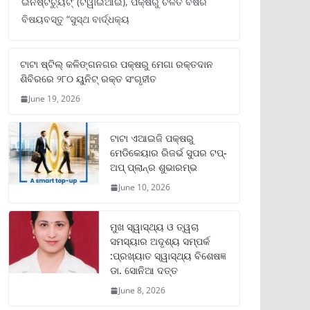
ଇନଷ୍ଟିଚ୍ୟୁଟ୍‌’ (ଟିୱାଇଆଇ), ପକ୍ଷରୁ ଚଳିତ ବର୍ଷର
ବିଷୟବସ୍ତୁ “ସୁସ୍ଥ ବାର୍ଦ୍ଧକ୍ୟ
ଟାଟା ଷ୍ଟିଲ୍‌ କଳିଙ୍ଗନଗର ପକ୍ଷରୁ ମେଗା ରକ୍ତଦାନ
ଶିବିରରେ ୨୮୦ ୟୁନିଟ୍‌ ରକ୍ତ ସଂଗୃହୀତ
June 19, 2026
ଟାଟା ଏଆଇଜି ପକ୍ଷରୁ
ମେଡିକେୟାର ରିଜର୍ଭ ସୁପର ଟପ୍‌-
ଅପ୍ ପ୍ଲାନ୍‌ର ଶୁଭାରମ୍ଭ
June 10, 2026
ମୁଖ ସ୍ୱାସ୍ଥ୍ୟ ଓ ତ୍ୱଚା
ସମସ୍ୟାର ଅଦୃଶ୍ୟ ସମ୍ପର୍କ
:ପ୍ରଖ୍ୟାତ ସ୍ୱାସ୍ଥ୍ୟ ବିଶେଷଜ୍ଞ
ଡା. ସୋନିଆ ଦତ୍ତ
June 8, 2026