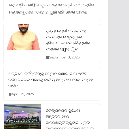
ଲୋକପ୍ରିୟ ଗାୟିକା ଯୁଗଳ ଅନ୍ତରା ନନ୍ଦୀ ଏବଂ ଅଙ୍କିତା
ନନ୍ଦୀଙ୍କୁ ନେଇ “କେୟାର୍ ୱାହାଁ ଜହାଁ ଡାବର ଆମଲା,
ମୁଖ୍ୟମନ୍ତ୍ରୀ ନାୟାବ ସିଂହ
ସଇନୀଙ୍କ ନେତୃତ୍ୱରେ
ହରିୟାଣାରେ ଜନ କୈନ୍ଦ୍ରୀକ
ସଂସ୍କାର ତ୍ୱରାନ୍ୱିତ
September 3, 2025
ଅଗ୍ନିଶମ କର୍ମଚାରୀଙ୍କୁ ସମ୍ମାନ ଜଣାଇ ଟାଟା ଷ୍ଟିଲ
କଳିଙ୍ଗନଗର ପକ୍ଷରୁ ଜାତୀୟ ଅଗ୍ନିଶମ ସେବା ସପ୍ତାହ
ପାଳିତ
April 15, 2025
କଳିଙ୍ଗନଗର ସୁକିନ୍ଦା
ଅଞ୍ଚଳର ୧୫୦
ଛାତ୍ରଛାତ୍ରୀଙ୍କୁଟାଟା ଷ୍ଟିଲ୍
ଫାଉଣ୍ଡେସନ ପକ୍ଷରୁ ଜ୍ୟୋତି