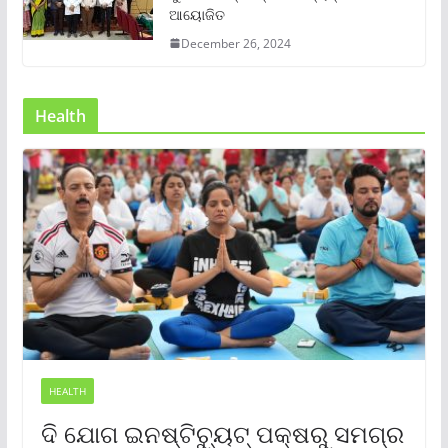
ଆୟୋଜିତ
December 26, 2024
Health
HEALTH
ଦି ଯୋଗ ଇନଷ୍ଟିଚ୍ୟୁଟ୍ ପକ୍ଷରୁ ସମଗ୍ର