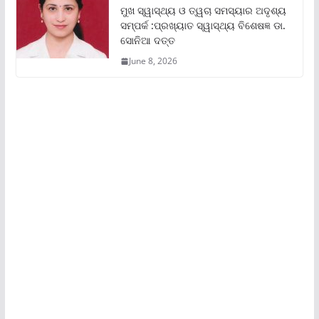
ମୁଖ ସ୍ୱାସ୍ଥ୍ୟ ଓ ତ୍ୱଚା ସମସ୍ୟାର ଅଦୃଶ୍ୟ
ସମ୍ପର୍କ :ପ୍ରଖ୍ୟାତ ସ୍ୱାସ୍ଥ୍ୟ ବିଶେଷଜ୍ଞ ଡା.
ସୋନିଆ ଦତ୍ତ
June 8, 2026