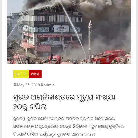
LATEST
ଜାତୀୟ
May 25, 2019
admin
ସୁରତ ଅଗ୍ନିକାଣ୍ଡରେ ମୃତ୍ୟୁ ସଂଖ୍ୟା
୨୦କୁ ଟପିଲା
ସୁରତ() ସୁରତ କୋଚିଂ ସେଣ୍ଟର ଅଗ୍ନିକାଣ୍ଡ ଘଟଣାରେ ରାଜ୍ୟ
ସରକାରଙ୍କ ଉଚ୍ଚସ୍ତରୀୟ ତଦନ୍ତ ନିର୍ଦ୍ଦେଶ । ସୁରକ୍ଷାକୁ ଦୃଷ୍ଟିରେ
ରିପୋର୍ଟ ଆସିବା ପର୍ୟ୍ୟନ୍ତ ସୁରତ ଓ ଅହମଦାବାଦର