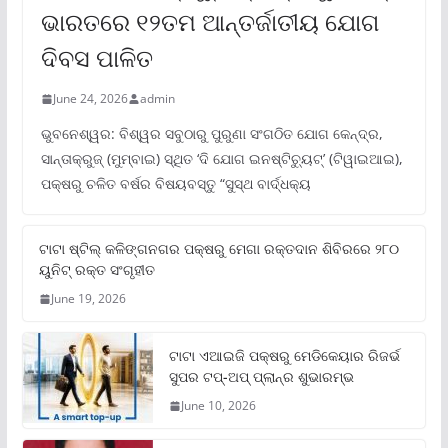
ଭାରତରେ ୧୨ତମ ଆନ୍ତର୍ଜାତୀୟ ଯୋଗ
ଦିବସ ପାଳିତ
June 24, 2026
admin
ଭୁବନେଶ୍ୱର: ବିଶ୍ୱର ସବୁଠାରୁ ପୁରୁଣା ସଂଗଠିତ ଯୋଗ କେନ୍ଦ୍ର,
ସାନ୍ତାକ୍ରୁଜ୍ (ମୁମ୍ବାଇ) ସ୍ଥିତ ‘ଦି ଯୋଗ ଇନଷ୍ଟିଚ୍ୟୁଟ୍‌’ (ଟିୱାଇଆଇ),
ପକ୍ଷରୁ ଚଳିତ ବର୍ଷର ବିଷୟବସ୍ତୁ “ସୁସ୍ଥ ବାର୍ଦ୍ଧକ୍ୟ
ଟାଟା ଷ୍ଟିଲ୍‌ କଳିଙ୍ଗନଗର ପକ୍ଷରୁ ମେଗା ରକ୍ତଦାନ ଶିବିରରେ ୨୮୦
ୟୁନିଟ୍‌ ରକ୍ତ ସଂଗୃହୀତ
June 19, 2026
ଟାଟା ଏଆଇଜି ପକ୍ଷରୁ ମେଡିକେୟାର ରିଜର୍ଭ
ସୁପର ଟପ୍‌-ଅପ୍ ପ୍ଲାନ୍‌ର ଶୁଭାରମ୍ଭ
June 10, 2026