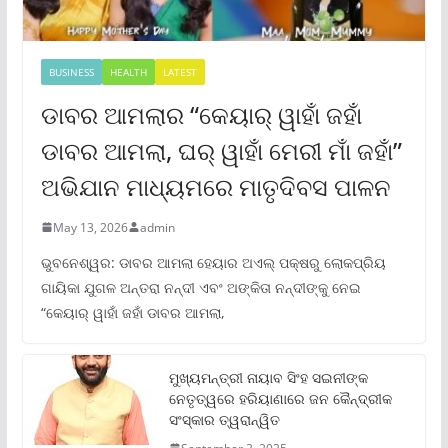
BUSINESS
HEALTH
LATEST
ଡାବର ଆମଲାର “କେୟାର୍ ୱାହାଁ ଜହାଁ
ଡାବର ଆମଲା, ଘର୍ ୱାହାଁ ମେରୀ ମାଁ ଜହାଁ”
ଅଭିଯାନ ମାଧ୍ୟମରେ ମାତୃଦିବସ ପାଳନ
May 13, 2026
admin
ଭୁବନେଶ୍ୱର: ଡାବର ଆମଲା ହେୟାର ଅଏଲ୍ ପକ୍ଷରୁ ଲୋକପ୍ରିୟ
ଗାୟିକା ଯୁଗଳ ଅନ୍ତରା ନନ୍ଦୀ ଏବଂ ଅଙ୍କିତା ନନ୍ଦୀଙ୍କୁ ନେଇ
“କେୟାର୍ ୱାହାଁ ଜହାଁ ଡାବର ଆମଲା,
ମୁଖ୍ୟମନ୍ତ୍ରୀ ନାୟାବ ସିଂହ ସଇନୀଙ୍କ
ନେତୃତ୍ୱରେ ହରିୟାଣାରେ ଜନ କୈନ୍ଦ୍ରୀକ
ସଂସ୍କାର ତ୍ୱରାନ୍ୱିତ