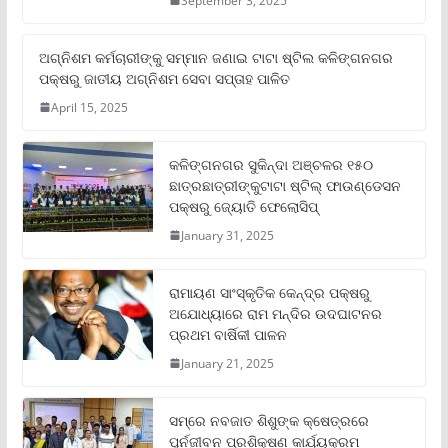
September 3, 2025
ଅଗ୍ନିଶମ କର୍ମଚାରୀଙ୍କୁ ସମ୍ମାନ ଜଣାଇ ଟାଟା ଷ୍ଟିଲ କଳିଙ୍ଗନଗର
ପକ୍ଷରୁ ଜାତୀୟ ଅଗ୍ନିଶମ ସେବା ସପ୍ତାହ ପାଳିତ
April 15, 2025
କଳିଙ୍ଗନଗର ସୁକିନ୍ଦା ଅଞ୍ଚଳର ୧୫୦
ଛାତ୍ରଛାତ୍ରୀଙ୍କୁଟାଟା ଷ୍ଟିଲ୍ ଫାଉଣ୍ଡେସନ
ପକ୍ଷରୁ ଜ୍ୟୋତି ଫେଲୋସିପ୍‌
January 31, 2025
ରାମାୟଣ ସାଂସ୍କୃତିକ କେନ୍ଦ୍ର ପକ୍ଷରୁ
ଅଯୋଧ୍ୟାରେ ରାମ ମନ୍ଦିର ଉଦଘାଟନର
ପ୍ରଥମ ବାର୍ଷିକୀ ପାଳନ
January 21, 2025
ସମ୍‌ରେ ନବଜାତ ଶିଶୁଙ୍କ କ୍ଷେତ୍ରରେ
ପୁର୍ନଜୀବନ ପ୍ରଶିକ୍ଷଣ କାର୍ଯ୍ୟକ୍ରମ