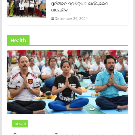
ପୁର୍ନଜୀବନ ପ୍ରଶିକ୍ଷଣ କାର୍ଯ୍ୟକ୍ରମ
ଆୟୋଜିତ
December 26, 2024
Health
HEALTH