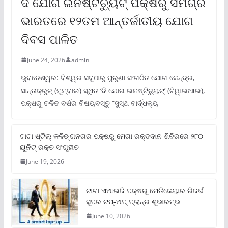
ଦି ଯୋଗ ଇନଷ୍ଟିଚ୍ୟୁଟ୍ ପକ୍ଷରୁ ସମଗ୍ର
ଭାରତରେ ୧୨ତମ ଆନ୍ତର୍ଜାତୀୟ ଯୋଗ
ଦିବସ ପାଳିତ
June 24, 2026
admin
ଭୁବନେଶ୍ୱର: ବିଶ୍ୱର ସବୁଠାରୁ ପୁରୁଣା ସଂଗଠିତ ଯୋଗ କେନ୍ଦ୍ର,
ସାନ୍ତାକ୍ରୁଜ୍ (ମୁମ୍ବାଇ) ସ୍ଥିତ ‘ଦି ଯୋଗ ଇନଷ୍ଟିଚ୍ୟୁଟ୍‌’ (ଟିୱାଇଆଇ),
ପକ୍ଷରୁ ଚଳିତ ବର୍ଷର ବିଷୟବସ୍ତୁ “ସୁସ୍ଥ ବାର୍ଦ୍ଧକ୍ୟ
ଟାଟା ଷ୍ଟିଲ୍‌ କଳିଙ୍ଗନଗର ପକ୍ଷରୁ ମେଗା ରକ୍ତଦାନ ଶିବିରରେ ୨୮୦
ୟୁନିଟ୍‌ ରକ୍ତ ସଂଗୃହୀତ
June 19, 2026
ଟାଟା ଏଆଇଜି ପକ୍ଷରୁ ମେଡିକେୟାର ରିଜର୍ଭ
ସୁପର ଟପ୍‌-ଅପ୍ ପ୍ଲାନ୍‌ର ଶୁଭାରମ୍ଭ
June 10, 2026