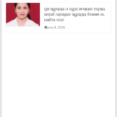
ମୁଖ ସ୍ୱାସ୍ଥ୍ୟ ଓ ତ୍ୱଚା ସମସ୍ୟାର ଅଦୃଶ୍ୟ
ସମ୍ପର୍କ :ପ୍ରଖ୍ୟାତ ସ୍ୱାସ୍ଥ୍ୟ ବିଶେଷଜ୍ଞ ଡା.
ସୋନିଆ ଦତ୍ତ
June 8, 2026