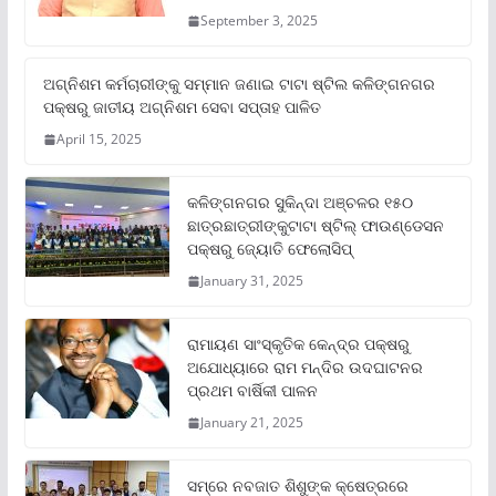
September 3, 2025
ଅଗ୍ନିଶମ କର୍ମଚାରୀଙ୍କୁ ସମ୍ମାନ ଜଣାଇ ଟାଟା ଷ୍ଟିଲ କଳିଙ୍ଗନଗର
ପକ୍ଷରୁ ଜାତୀୟ ଅଗ୍ନିଶମ ସେବା ସପ୍ତାହ ପାଳିତ
April 15, 2025
କଳିଙ୍ଗନଗର ସୁକିନ୍ଦା ଅଞ୍ଚଳର ୧୫୦
ଛାତ୍ରଛାତ୍ରୀଙ୍କୁଟାଟା ଷ୍ଟିଲ୍ ଫାଉଣ୍ଡେସନ
ପକ୍ଷରୁ ଜ୍ୟୋତି ଫେଲୋସିପ୍‌
January 31, 2025
ରାମାୟଣ ସାଂସ୍କୃତିକ କେନ୍ଦ୍ର ପକ୍ଷରୁ
ଅଯୋଧ୍ୟାରେ ରାମ ମନ୍ଦିର ଉଦଘାଟନର
ପ୍ରଥମ ବାର୍ଷିକୀ ପାଳନ
January 21, 2025
ସମ୍‌ରେ ନବଜାତ ଶିଶୁଙ୍କ କ୍ଷେତ୍ରରେ