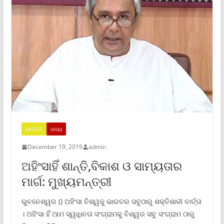
LATEST
ରାଜ୍ୟ
December 19, 2019
admin
ଅହିଂସାହିଁ ଶାନ୍ତି,ବିକାଶ ଓ ସାମ୍ୟତାର
ମାର୍ଗ: ମୁଖ୍ୟମନ୍ତ୍ରୀ
ଭୁବନେଶ୍ୱର () ଅହିଂସା ବିଶ୍ୱକୁ ଭାରତର ସବୁଠାରୁ ଶକ୍ତିଶାଳୀ ବାର୍ତ୍ତା
। ଅହିଂସା ହିଁ ଆମ ସ୍ୱାଧିନତା ସଂଗ୍ରାମକୁ ବିଶ୍ୱର ସବୁ ସଂଗ୍ରାମ ଠାରୁ