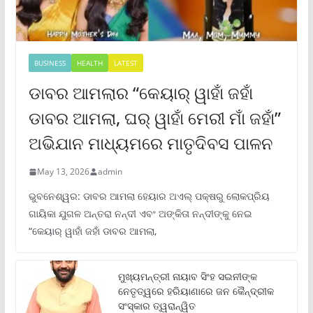
BUSINESS
HEALTH
LATEST
ଡାବର ଆମଲାର “କେୟାର୍ ୱାହାଁ ଜହାଁ
ଡାବର ଆମଲା, ଘର୍ ୱାହାଁ ମେରୀ ମାଁ ଜହାଁ”
ଅଭିଯାନ ମାଧ୍ୟମରେ ମାତୃଦିବସ ପାଳନ
May 13, 2026
admin
ଭୁବନେଶ୍ୱର: ଡାବର ଆମଲା ହେୟାର ଅଏଲ୍ ପକ୍ଷରୁ ଲୋକପ୍ରିୟ
ଗାୟିକା ଯୁଗଳ ଅନ୍ତରା ନନ୍ଦୀ ଏବଂ ଅଙ୍କିତା ନନ୍ଦୀଙ୍କୁ ନେଇ
“କେୟାର୍ ୱାହାଁ ଜହାଁ ଡାବର ଆମଲା,
ମୁଖ୍ୟମନ୍ତ୍ରୀ ନାୟାବ ସିଂହ ସଇନୀଙ୍କ
ନେତୃତ୍ୱରେ ହରିୟାଣାରେ ଜନ କୈନ୍ଦ୍ରୀକ
ସଂସ୍କାର ତ୍ୱରାନ୍ୱିତ