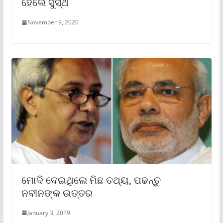
ହେଲେ ସୁସ୍ଥ
November 9, 2020
ମୋଦି ଦେଇଥିଲେ ମିଛ ତଥ୍ୟ, ପଢନ୍ତୁ
ନବୀନଙ୍କ ଉତ୍ତର
January 3, 2019