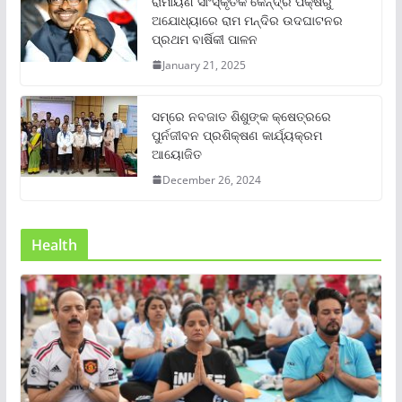
ରାମାୟଣ ସାଂସ୍କୃତିକ କେନ୍ଦ୍ର ପକ୍ଷରୁ
ଅଯୋଧ୍ୟାରେ ରାମ ମନ୍ଦିର ଉଦଘାଟନର
ପ୍ରଥମ ବାର୍ଷିକୀ ପାଳନ
January 21, 2025
ସମ୍‌ରେ ନବଜାତ ଶିଶୁଙ୍କ କ୍ଷେତ୍ରରେ
ପୁର୍ନଜୀବନ ପ୍ରଶିକ୍ଷଣ କାର୍ଯ୍ୟକ୍ରମ
ଆୟୋଜିତ
December 26, 2024
Health