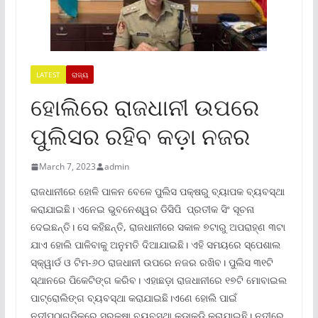
LATEST
ରାଜ୍ୟ
ହୋଲିରେ ରାଜଧାନୀ ଉପରେ
ପୁଲିସର ରହିବ କଡ଼ା ନଜର
March 7, 2023
admin
ରାଜଧାନୀରେ ହୋଳି ପାଳନ ବେଳେ ପୁଲିସ ପକ୍ଷରୁ ବ୍ୟାପକ ବ୍ୟବସ୍ଥା
କରାଯାଇଛି। ଏନେଇ ଭୁବନେଶ୍ୱର ଡିସିପି ପ୍ରତୀକ ସିଂ ସୂଚନା
ଦେଇଛନ୍ତି। ସେ କହିଛନ୍ତି, ରାଜଧାନୀରେ ସକାଳ ୭ଟାରୁ ଅପରାହ୍ଣ ୩ଟା
ଯାଏ ହୋଲି ପାଳିବାକୁ ଅନୁମତି ଦିଆଯାଇଛି। ଏହି ସମୟରେ ସ୍ପେଶାଲ
ସ୍କ୍ୱାର୍ଡ ଓ ଟିମ-୬୦ ରାଜଧାନୀ ଉପରେ ନଜର ରଖିବ। ପୁଲିସ ୩୧ଟି
ସ୍ଥାନରେ ପିକେଟିଙ୍ଗ କରିବ। ଏହାଛଡ଼ା ରାଜଧାନୀରେ ୧୭ଟି ମୋବାଇଲ
ପାଟ୍ରୋଲିଙ୍ଗ ବ୍ୟବସ୍ଥା କରାଯାଇଛି।ଏଣେ ହୋଲି ପାଇଁ
ନଦୀପଠାଗୁଡ଼ିକରେ ସୁରକ୍ଷା ବ୍ୟବସ୍ଥା କଡାକଡି କରାଯାଇଛି। ନଦୀରେ