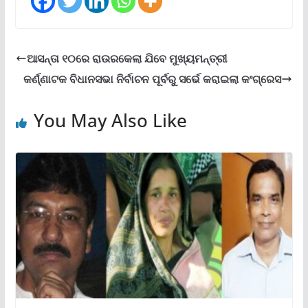
ଆସନ୍ତା ୧୦ରେ ରାଉରକେଲା ଯିବେ ମୁଖ୍ୟମନ୍ତ୍ରୀ
କର୍ଣ୍ଣାଟକ ବିଧାନସଭା ନିର୍ବାଚନ ପୂର୍ବରୁ ସର୍ଭେ କରାଇଲା କଂଗ୍ରେସ
You May Also Like