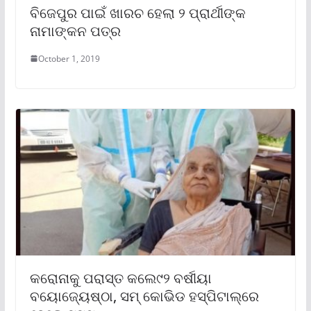
ବିଜେପୁର ପାଇଁ ଖାରଚ ହେଲା ୨ ପ୍ରାର୍ଥୀଙ୍କ
ନାମାଙ୍କନ ପତ୍ର
October 1, 2019
କରୋନାକୁ ପରାସ୍ତ କଲେ୯୨ ବର୍ଷୀୟା
ବୟୋଜ୍ୟେଷ୍ଠା, ସମ୍ କୋଭିଡ ହସ୍ପିଟାଲ୍‌ରେ