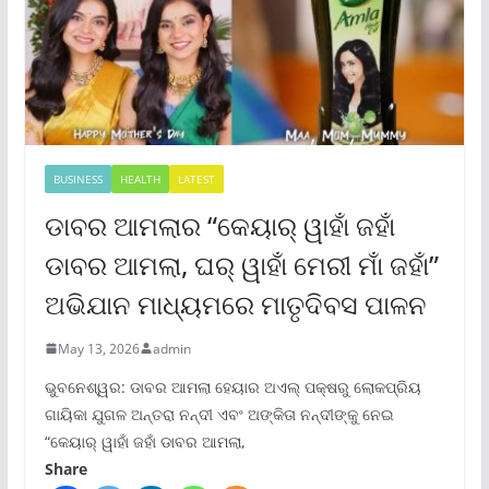
BUSINESS
HEALTH
LATEST
ଡାବର ଆମଲାର “କେୟାର୍ ୱାହାଁ ଜହାଁ
ଡାବର ଆମଲା, ଘର୍ ୱାହାଁ ମେରୀ ମାଁ ଜହାଁ”
ଅଭିଯାନ ମାଧ୍ୟମରେ ମାତୃଦିବସ ପାଳନ
May 13, 2026
admin
ଭୁବନେଶ୍ୱର: ଡାବର ଆମଲା ହେୟାର ଅଏଲ୍ ପକ୍ଷରୁ ଲୋକପ୍ରିୟ
ଗାୟିକା ଯୁଗଳ ଅନ୍ତରା ନନ୍ଦୀ ଏବଂ ଅଙ୍କିତା ନନ୍ଦୀଙ୍କୁ ନେଇ
“କେୟାର୍ ୱାହାଁ ଜହାଁ ଡାବର ଆମଲା,
Share