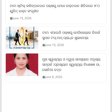
ଟାଟା ଷ୍ଟିଲ୍‌ କଳିଙ୍ଗନଗର ପକ୍ଷରୁ ମେଗା ରକ୍ତଦାନ ଶିବିରରେ ୨୮୦
ୟୁନିଟ୍‌ ରକ୍ତ ସଂଗୃହୀତ
June 19, 2026
ଟାଟା ଏଆଇଜି ପକ୍ଷରୁ ମେଡିକେୟାର ରିଜର୍ଭ
ସୁପର ଟପ୍‌-ଅପ୍ ପ୍ଲାନ୍‌ର ଶୁଭାରମ୍ଭ
June 10, 2026
ମୁଖ ସ୍ୱାସ୍ଥ୍ୟ ଓ ତ୍ୱଚା ସମସ୍ୟାର ଅଦୃଶ୍ୟ
ସମ୍ପର୍କ :ପ୍ରଖ୍ୟାତ ସ୍ୱାସ୍ଥ୍ୟ ବିଶେଷଜ୍ଞ ଡା.
ସୋନିଆ ଦତ୍ତ
June 8, 2026