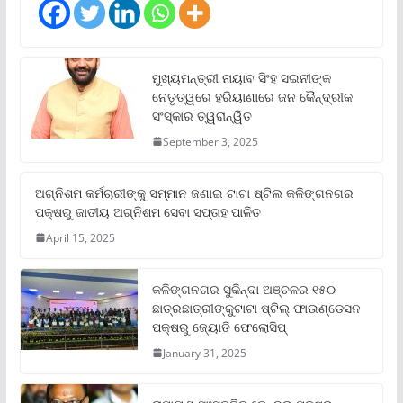
ମୁଖ୍ୟମନ୍ତ୍ରୀ ନାୟାବ ସିଂହ ସଇନୀଙ୍କ
ନେତୃତ୍ୱରେ ହରିୟାଣାରେ ଜନ କୈନ୍ଦ୍ରୀକ
ସଂସ୍କାର ତ୍ୱରାନ୍ୱିତ
September 3, 2025
ଅଗ୍ନିଶମ କର୍ମଚାରୀଙ୍କୁ ସମ୍ମାନ ଜଣାଇ ଟାଟା ଷ୍ଟିଲ କଳିଙ୍ଗନଗର
ପକ୍ଷରୁ ଜାତୀୟ ଅଗ୍ନିଶମ ସେବା ସପ୍ତାହ ପାଳିତ
April 15, 2025
କଳିଙ୍ଗନଗର ସୁକିନ୍ଦା ଅଞ୍ଚଳର ୧୫୦
ଛାତ୍ରଛାତ୍ରୀଙ୍କୁଟାଟା ଷ୍ଟିଲ୍ ଫାଉଣ୍ଡେସନ
ପକ୍ଷରୁ ଜ୍ୟୋତି ଫେଲୋସିପ୍‌
January 31, 2025