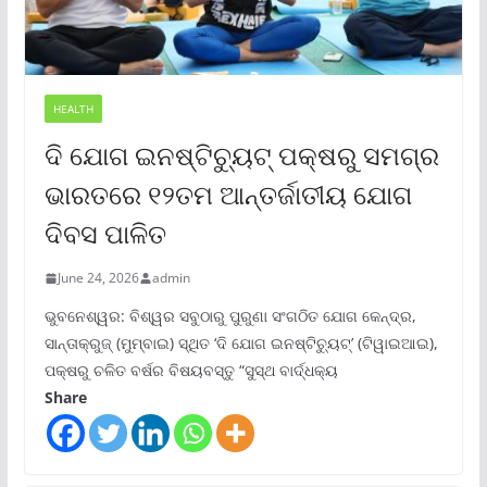
HEALTH
ଦି ଯୋଗ ଇନଷ୍ଟିଚ୍ୟୁଟ୍ ପକ୍ଷରୁ ସମଗ୍ର
ଭାରତରେ ୧୨ତମ ଆନ୍ତର୍ଜାତୀୟ ଯୋଗ
ଦିବସ ପାଳିତ
June 24, 2026
admin
ଭୁବନେଶ୍ୱର: ବିଶ୍ୱର ସବୁଠାରୁ ପୁରୁଣା ସଂଗଠିତ ଯୋଗ କେନ୍ଦ୍ର,
ସାନ୍ତାକ୍ରୁଜ୍ (ମୁମ୍ବାଇ) ସ୍ଥିତ ‘ଦି ଯୋଗ ଇନଷ୍ଟିଚ୍ୟୁଟ୍‌’ (ଟିୱାଇଆଇ),
ପକ୍ଷରୁ ଚଳିତ ବର୍ଷର ବିଷୟବସ୍ତୁ “ସୁସ୍ଥ ବାର୍ଦ୍ଧକ୍ୟ
Share