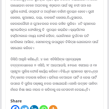
ଗାଧୋଇବା ବେଳେ ଅଘଟଣକୁ ଏଡ଼ାଇବା ପାଇଁ ସବୁ ନଦୀ ପଠା ରେ
ପୁଲିସ ଫୋର୍ସ, ଓଡ୍ରାଫ ଓ ଅଗ୍ନିଶମ ବାହିନୀ ମୁତୟନ ହେବେ। ପୁରୀ
କେନାଲ, କୁଆଖାଇ, ଦୟା, ବାଳକାଟି କେନାଲ,ବିନ୍ଦୁସାଗର,
କେଦାରଗୌରୀ ଓ ଗୁଆଝରରେ ନଜର ରଖିବ ପୁଲିସ। ୪ଟି ସ୍ଥାନରେ
ଷ୍ଟାଇକିଙ୍ଗ ଫୋର୍ସଙ୍କୁ ବି ମୁତୟନ କରାଯିବ। କ୍ୟାପିଟାଲ
ହସ୍ପିଟାଲରେ ମଧ୍ୟ ଫୋର୍ସ ରହିବେ, ଯେଉଁମାନେ ଦୁର୍ଘଟଣା ଘଟି
ମେଡିକାଲ ଆସିବେ, ସେମାନଙ୍କୁ ଉପଯୁକ୍ତ ଚିକିତ୍ସା ଯୋଗାଇବା ପାଇଁ
ସହଯୋଗ କରିବେ।
ଡିସିପି ଆହୁରି କହିଛନ୍ତି, ୪ ଜଣ ଏଡିସିପିଙ୍କ ପ୍ରତ୍ୟକ୍ଷ
ତତ୍ତ୍ବାବଧାନରେ ୭ ଏସିପି, ୨୮ ଆଇଆଇସି, ୫୭ଜଣ ଏସଆଇ ଓ ୧୫
ପ୍ଲାଟୁନ ପୁଲିସ ଫୋର୍ସ କାର୍ଯ୍ୟ କରିବେ। ବିଭିନ୍ନ ସ୍ଥାନରେ ସ୍ବତନ୍ତ୍ର
ଟିମ୍ କାମର ତଦାରଖ କରିବେ। ରାତିରେ ବେଆଇନ ପାର୍ଟି ଓ ରେଭ ପାର୍ଟି
ଉପରେ ବି ପୁଲିସ ପକ୍ଷରୁ ନଜର ରଖାଯାଇଛି। ହୋଲି ଉତ୍ସବ ପାଳିବା
ନାଁରେ ନିଶା ଖାଇ ମଉଜ ନ କରିବାକୁ ସେ ଚେତାବନୀ ଦେଇଛନ୍ତି।
Share