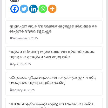
Share
ମୁଖ୍ୟମନ୍ତ୍ରୀ ନାୟାବ ସିଂହ ସଇନୀଙ୍କ ନେତୃତ୍ୱରେ ହରିୟାଣାରେ ଜନ
କୈନ୍ଦ୍ରୀକ ସଂସ୍କାର ତ୍ୱରାନ୍ୱିତ
September 3, 2025
ଅଗ୍ନିଶମ କର୍ମଚାରୀଙ୍କୁ ସମ୍ମାନ ଜଣାଇ ଟାଟା ଷ୍ଟିଲ କଳିଙ୍ଗନଗର
ପକ୍ଷରୁ ଜାତୀୟ ଅଗ୍ନିଶମ ସେବା ସପ୍ତାହ ପାଳିତ
April 15, 2025
କଳିଙ୍ଗନଗର ସୁକିନ୍ଦା ଅଞ୍ଚଳର ୧୫୦ ଛାତ୍ରଛାତ୍ରୀଙ୍କୁଟାଟା ଷ୍ଟିଲ୍
ଫାଉଣ୍ଡେସନ ପକ୍ଷରୁ ଜ୍ୟୋତି ଫେଲୋସିପ୍‌
January 31, 2025
ରାମାୟଣ ସାଂସ୍କୃତିକ କେନ୍ଦ୍ର ପକ୍ଷରୁ ଅଯୋଧ୍ୟାରେ ରାମ ମନ୍ଦିର