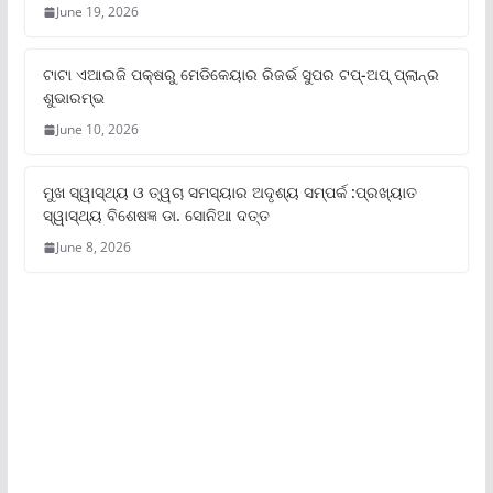
June 19, 2026
ଟାଟା ଏଆଇଜି ପକ୍ଷରୁ ମେଡିକେୟାର ରିଜର୍ଭ ସୁପର ଟପ୍‌-ଅପ୍ ପ୍ଲାନ୍‌ର
ଶୁଭାରମ୍ଭ
June 10, 2026
ମୁଖ ସ୍ୱାସ୍ଥ୍ୟ ଓ ତ୍ୱଚା ସମସ୍ୟାର ଅଦୃଶ୍ୟ ସମ୍ପର୍କ :ପ୍ରଖ୍ୟାତ
ସ୍ୱାସ୍ଥ୍ୟ ବିଶେଷଜ୍ଞ ଡା. ସୋନିଆ ଦତ୍ତ
June 8, 2026