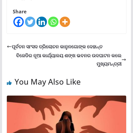
Share
ପୂର୍ବତନ ସାଂସଦ ତ୍ରିଲୋଚନ କାନୁନଗୋଙ୍କ ଦେହାନ୍ତ
ବିଜେଡିର ନୂଆ କାର୍ଯ୍ୟାଳୟ ଶଙ୍ଖ ଭବନର ଉଦଘାଟନ କଲେ
ମୁଖ୍ୟମନ୍ତ୍ରୀ
You May Also Like