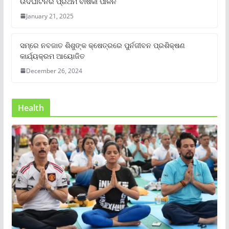
ଉଦଘାଟନର ପ୍ରଥମ ବାର୍ଷିକୀ ପାଳନ
January 21, 2025
ସମ୍‌ରେ ନବଜାତ ଶିଶୁଙ୍କ କ୍ଷେତ୍ରରେ ପୁର୍ନଜୀବନ ପ୍ରଶିକ୍ଷଣ
କାର୍ଯ୍ୟକ୍ରମ ଆୟୋଜିତ
December 26, 2024
Health