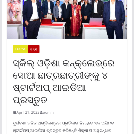
LATEST
ରାଜ୍ୟ
ସ୍କିଲ୍ ଓଡ଼ିଶା କନ୍‌କ୍ଲେଭ୍‌ରେ
ସୋଆ ଛାତ୍ରଛାତ୍ରୀଙ୍କୁ ୪
ଷ୍ଟାର୍ଟଅପ୍ ଆଇଡିଆ
ପ୍ରସ୍ତୁତ
April 21, 2023
admin
ଦୁର୍ଘଟଣା ଜନିତ ଅଗ୍ନିକାଣ୍ଡର ପ୍ରତିକାର ନିମନ୍ତେ ଏକ ଅଭିନବ
ଷ୍ଟାର୍ଟଅପ୍ ଆଇଡିଆ ପ୍ରସ୍ତୁତ କରିଛନ୍ତି ଶିକ୍ଷା ଓ ଅନୁସନ୍ଧାନ