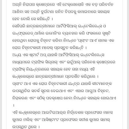
ଅଗ୍ନି ନିରାପତା କ୍ଷେତ୍ରରେ ଏହି ଟେକ୍ନୋଲୋଜି ଏକ ବଡ଼ ପରିବର୍ତନ
ଆଣିବା ସହ ଅଗ୍ନି ଦୁର୍ଘଟଣା ଜନିତ ବିପଦକୁ କମାଇବାରେ ସହାୟକ
ହେବ ବୋଲି ସେ କହିଛନ୍ତି ।
ସେହିପରି ଛାତ୍ରଛାତ୍ରୀମାନେ ଆର୍ଟିଫିସିଆଲ୍ ଇନ୍‌ଟେଲିଜେନ୍ସ ଓ
ଇନ୍‌ଫ୍ରାରେଡ୍ ଥର୍ମାଲ ଇମେଜିଂର ବ୍ୟବହାର କରି ଫସଲରେ ସୃଷ୍ଟି
ହେଉଥିବା ରୋଗକୁ ଚିହ୍ନଟ କରିବା ନିମନ୍ତେ ‘ପ୍ଲାଂଟ ଆଏ’ ନାମକ ଏକ
ରୋଗ ଚିହ୍ନଟକାରୀ ମଡେଲ୍ ପ୍ରସ୍ତୁତ କରିଛନ୍ତି ।
ଅନ୍ୟ ଏକ ଷ୍ଟାର୍ଟ ଅପ୍ ଯାହାକି ଆର୍ଟିଫିସିଆଲ୍ ଇନ୍‌ଟେଲିଜେନ୍ସ
ମାଧ୍ୟମରେ ଟ୍ରାଫିକ ସିଗ୍ନାଲ୍ ଏବଂ ଭର୍ଚୁଆଲ୍ ପରିବେଶ କ୍ଷେତ୍ରରେ
ଟ୍ରାଫିକ୍ ନିୟନ୍ତ୍ରଣରେ ସହାୟକ ହେବ ତାହା ମଧ୍ୟ ଏହି
କନ୍‌କ୍ଲେଭ୍‌ରେ ଛାତ୍ରଛାତ୍ରୀମାନେ ପ୍ରଦର୍ଶିତ କରିଥିଲେ ।
ପ୍ଲାଂଟ ଆଏ ଏକ ରୋଗ ଚିହ୍ନଟକାରୀ ଯନ୍ତ୍ର ଯାହାକି କୀଟମାନଙ୍କ
ଉପସ୍ଥିତିର ସତର୍କ ସୂଚନା ଦେଇଥାଏ ଏବଂ ଏହାର ଆଗୁଆ ଚିହ୍ନଟ,
ନିରାକରଣ ଏବଂ ସଠିକ୍ ପଦକ୍ଷେପ ନେବା ନିମନ୍ତେ ସହାୟକ ହୋଇଥାଏ
।
ଏହି କନ୍‌କ୍ଲେଭ୍‌ରେ ଆଇଟିଇଆର୍‌ର ନିର୍ଦ୍ଦେଶକ ପ୍ରଫେସର ମାନସ
କୁମାର ମଲିକ୍ ଏବଂ ଆସିଷ୍ଟାଂଟ ପ୍ରଫେସର ସତୀଶ କୁମାର ସାମଲ୍
ଉପସ୍ଥିତ ଥିଲେ ।