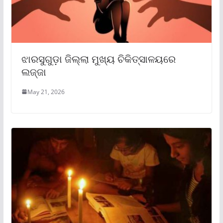
ଝାରସୁଗୁଡ଼ା ଜିଲ୍ଲା ମୁଖ୍ୟ ଚିକିତ୍ସାଳୟରେ
ଲଜ୍ଜା
May 21, 2026