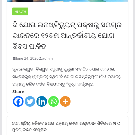
HEALTH
ଦି ଯୋଗ ଇନଷ୍ଟିଚ୍ୟୁଟ୍ ପକ୍ଷରୁ ସମଗ୍ର
ଭାରତରେ ୧୨ତମ ଆନ୍ତର୍ଜାତୀୟ ଯୋଗ
ଦିବସ ପାଳିତ
June 24, 2026
admin
ଭୁବନେଶ୍ୱର: ବିଶ୍ୱର ସବୁଠାରୁ ପୁରୁଣା ସଂଗଠିତ ଯୋଗ କେନ୍ଦ୍ର,
ସାନ୍ତାକ୍ରୁଜ୍ (ମୁମ୍ବାଇ) ସ୍ଥିତ ‘ଦି ଯୋଗ ଇନଷ୍ଟିଚ୍ୟୁଟ୍‌’ (ଟିୱାଇଆଇ),
ପକ୍ଷରୁ ଚଳିତ ବର୍ଷର ବିଷୟବସ୍ତୁ “ସୁସ୍ଥ ବାର୍ଦ୍ଧକ୍ୟ
Share
ଟାଟା ଷ୍ଟିଲ୍‌ କଳିଙ୍ଗନଗର ପକ୍ଷରୁ ମେଗା ରକ୍ତଦାନ ଶିବିରରେ ୨୮୦
ୟୁନିଟ୍‌ ରକ୍ତ ସଂଗୃହୀତ