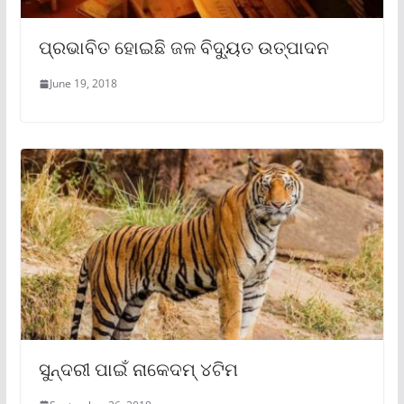
ପ୍ରଭାବିତ ହୋଇଛି ଜଳ ବିଦ୍ୟୁତ ଉତ୍ପାଦନ
June 19, 2018
ସୁନ୍ଦରୀ ପାଇଁ ନାକେଦମ୍ ୪ଟିମ