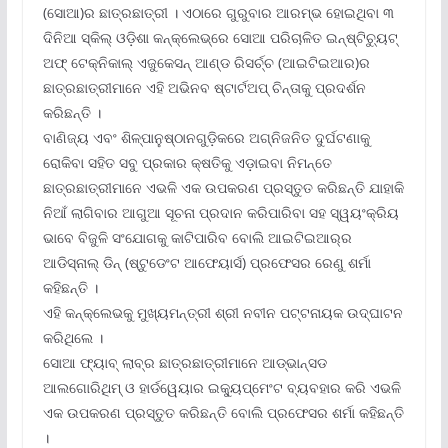
(ସୋଆ)ର ଛାତ୍ରଛାତ୍ରୀ । ଏଠାରେ ଗୁରୁବାର ଆରମ୍ଭ ହୋଇଥିବା ୩
ଦିନିଆ ସ୍କିଲ୍ ଓଡ଼ିଶା କନ୍‌କ୍ଲେଭ୍‌ରେ ସୋଆ ପରିଚାଳିତ ଇନ୍‌ଷ୍ଟିଚ୍ୟୁଟ୍
ଅଫ୍ ଟେକ୍ନିକାଲ୍ ଏଜୁକେସନ୍ ଆଣ୍ଡ ରିସର୍ଚ୍ଚ (ଆଇଟିଇଆର)ର
ଛାତ୍ରଛାତ୍ରୀମାନେ ଏହି ଅଭିନବ ଷ୍ଟାର୍ଟଅପ୍ ଚିନ୍ତାକୁ ପ୍ରଦର୍ଶନ
କରିଛନ୍ତି ।
ବାଣିଜ୍ୟ ଏବଂ ଶିଳ୍ପାନୁଷ୍ଠାନଗୁଡ଼ିକରେ ଅଗ୍ନିଜନିତ ଦୁର୍ଘଟଣାକୁ
ରୋକିବା ସହିତ ସବୁ ପ୍ରକାର କ୍ଷତିକୁ ଏଡ଼ାଇବା ନିମନ୍ତେ
ଛାତ୍ରଛାତ୍ରୀମାନେ ଏଭଳି ଏକ ଉପକରଣ ପ୍ରସ୍ତୁତ କରିଛନ୍ତି ଯାହାକି
ନିଆଁ ଲାଗିବାର ଆଗୁଆ ସୂଚନା ପ୍ରଦାନ କରିପାରିବା ସହ ସ୍ୱୟଂକ୍ରିୟ
ଭାବେ ବିଜୁଳି ସଂଯୋଗକୁ କାଟିପାରିବ ବୋଲି ଆଇଟିଇଆର୍‌ର
ଆଡିସ୍‌ନାଲ୍ ଡିନ୍ (ଷ୍ଟୁଡେଂଟ ଆଫେୟାର୍ସ) ପ୍ରଫେସର ରେଣୁ ଶର୍ମା
କହିଛନ୍ତି ।
ଏହି କନ୍‌କ୍ଲେଭକୁ ମୁଖ୍ୟମନ୍ତ୍ରୀ ଶ୍ରୀ ନବୀନ ପଟ୍ଟନାୟକ ଉଦ୍‌ଘାଟନ
କରିଥିଲେ ।
ସୋଆ ଫ୍ୟାବ୍ ଲାବ୍‌ର ଛାତ୍ରଛାତ୍ରୀମାନେ ଆଡ୍‌ଭାନ୍ସଡ
ଆଲଗୋରିଥିମ୍ ଓ ହାର୍ଡୱେୟାର ଇକ୍ୟୁପ୍‌ମେଂଟ ବ୍ୟବହାର କରି ଏଭଳି
ଏକ ଉପକରଣ ପ୍ରସ୍ତୁତ କରିଛନ୍ତି ବୋଲି ପ୍ରଫେସର ଶର୍ମା କହିଛନ୍ତି
।