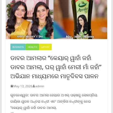
BUSINESS
HEALTH
LATEST
ଡାବର ଆମଲାର “କେୟାର୍ ୱାହାଁ ଜହାଁ
ଡାବର ଆମଲା, ଘର୍ ୱାହାଁ ମେରୀ ମାଁ ଜହାଁ”
ଅଭିଯାନ ମାଧ୍ୟମରେ ମାତୃଦିବସ ପାଳନ
May 13, 2026
admin
ଭୁବନେଶ୍ୱର: ଡାବର ଆମଲା ହେୟାର ଅଏଲ୍ ପକ୍ଷରୁ ଲୋକପ୍ରିୟ
ଗାୟିକା ଯୁଗଳ ଅନ୍ତରା ନନ୍ଦୀ ଏବଂ ଅଙ୍କିତା ନନ୍ଦୀଙ୍କୁ ନେଇ
“କେୟାର୍ ୱାହାଁ ଜହାଁ ଡାବର ଆମଲା,