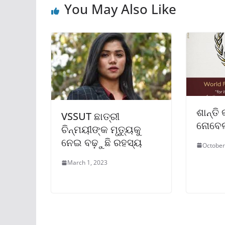
You May Also Like
ଶାନ୍ତି
VSSUT ଛାତ୍ରୀ
ନୋବେଲ
ଚିନ୍ମୟୀଙ୍କ ମୃତ୍ୟୁକୁ
ନେଇ ବଢ଼ୁଛି ରହସ୍ୟ
October
March 1, 2023