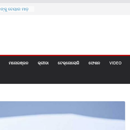
ରଙ୍କୁ ଚେୟାର ମାଡ଼
ୀ ପାଇଁ ବିଜ୍ଞପ୍ତି
 ୪ ଗେଟ୍
େଣ୍ଟ
ରେ ଘରେ ତ୍ରିରଙ୍ଗା
ମନୋରଞ୍ଜନ
କ୍ରୀଡା
ଟେକ୍ନୋଲୋଜି
ଫେଶନ
VIDEO