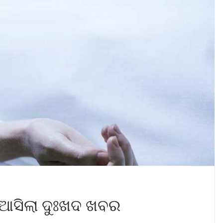
, ଆସିଲା ଦୁଃଖଦ ଖବର