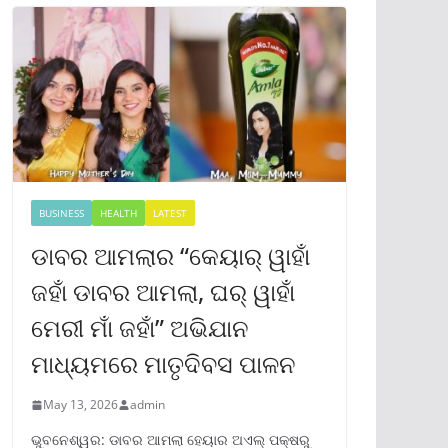
BUSINESS
HEALTH
LATEST
ଡାବର ଆମଲାର “କେୟାର୍ ୱାହାଁ
ଜହାଁ ଡାବର ଆମଲା, ଘର୍ ୱାହାଁ
ମେରୀ ମାଁ ଜହାଁ” ଅଭିଯାନ
ମାଧ୍ୟମରେ ମାତୃଦିବସ ପାଳନ
May 13, 2026
admin
ଭୁବନେଶ୍ୱର: ଡାବର ଆମଲା ହେୟାର ଅଏଲ୍ ପକ୍ଷରୁ