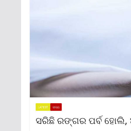
LATEST
ରାଜ୍ୟ
ସରିଛି ରଙ୍ଗର ପର୍ବ ହୋଲି