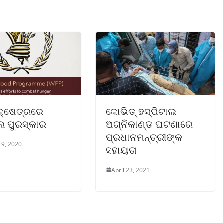
 କ୍ଷେତ୍ରରେ
କୋଭିଡ୍ ହସ୍ପିଟାଲ
 ପୁରସ୍କାର
ଅଗ୍ନିକାଣ୍ଡ ଘଟଣାରେ
ପ୍ରଧାନମନ୍ତ୍ରୀଙ୍କ
 9, 2020
ସହାୟତା
April 23, 2021