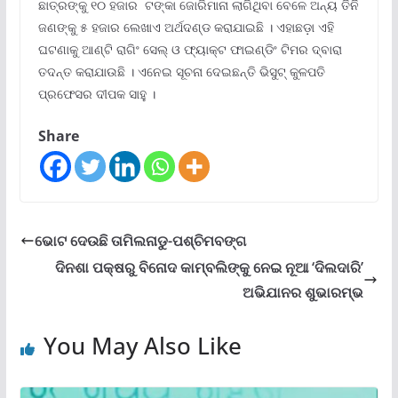
ଛାତ୍ରଙ୍କୁ ୧୦ ହଜାର ଟଙ୍କା ଜୋରିମାନା ଲାଗିଥିବା ବେଳେ ଅନ୍ୟ ତିନି
ଜଣଙ୍କୁ ୫ ହଜାର ଲେଖାଏ ଅର୍ଥଦଣ୍ଡ କରାଯାଇଛି । ଏହାଛଡ଼ା ଏହି
ଘଟଣାକୁ ଆଣ୍ଟି ରାଗିଂ ସେଲ୍ ଓ ଫ୍ୟାକ୍ଟ ଫାଇଣ୍ଡିଂ ଟିମର ଦ୍ବାରା
ତଦନ୍ତ କରାଯାଉଛି । ଏନେଇ ସୂଚନା ଦେଇଛନ୍ତି ଭିସୁଟ୍ କୁଳପତି
ପ୍ରଫେସର ଦୀପକ ସାହୁ ।
Share
ଭୋଟ ଦେଉଛି ତାମିଲନାଡୁ-ପଶ୍ଚିମବଙ୍ଗ
ଦିନଶା ପକ୍ଷରୁ ବିନୋଦ କାମ୍ବଲିଙ୍କୁ ନେଇ ନୂଆ ‘ଦିଲଦାରି’
ଅଭିଯାନର ଶୁଭାରମ୍ଭ
You May Also Like