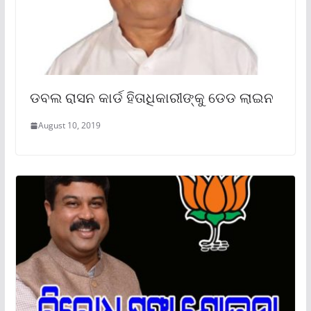
ଡବଲ ରାସନ କାର୍ଡ ହିତାଧିକାରୀଙ୍କୁ ଡେଡ ଲାଇନ
August 10, 2019