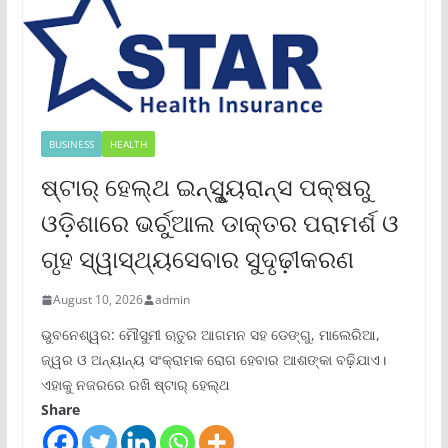
BUSINESS
HEALTH
ଷ୍ଟାର୍ ହେଲ୍‌ଥ ଇନ୍‌ସୁୃ୍ୟରାନ୍ସ ପକ୍ଷରୁ
ଓଡ଼ିଶାରେ ଭର୍ଚୁଆଲ ଡାକ୍ତର ପରାମର୍ଶ ଓ
ଗୃହ ସ୍ୱାସ୍ଥ୍ୟସେବାର ସୁଦୃଢ଼ୀକରଣ
August 10, 2026
admin
ଭୁବନେଶ୍ୱର: ମୌସୁମୀ ଋତୁର ଆଗମନ ସହ ଡେଙ୍ଗୁ, ମାଲେରିଆ,
ଜ୍ୱର ଓ ଅନ୍ୟାନ୍ୟ ସଂକ୍ରାମକ ରୋଗ ହେବାର ଆଶଙ୍କା ବଢ଼ିଯାଏ।
ଏହାକୁ ନଜରରେ ରଖି ଷ୍ଟାର୍ ହେଲ୍‌ଥ
Share