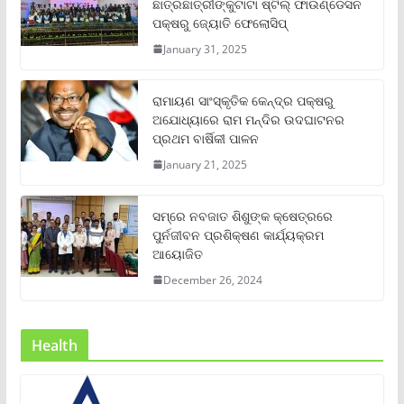
ଛାତ୍ରଛାତ୍ରୀଙ୍କୁଟାଟା ଷ୍ଟିଲ୍ ଫାଉଣ୍ଡେସନ
ପକ୍ଷରୁ ଜ୍ୟୋତି ଫେଲୋସିପ୍‌
January 31, 2025
ରାମାୟଣ ସାଂସ୍କୃତିକ କେନ୍ଦ୍ର ପକ୍ଷରୁ
ଅଯୋଧ୍ୟାରେ ରାମ ମନ୍ଦିର ଉଦଘାଟନର
ପ୍ରଥମ ବାର୍ଷିକୀ ପାଳନ
January 21, 2025
ସମ୍‌ରେ ନବଜାତ ଶିଶୁଙ୍କ କ୍ଷେତ୍ରରେ
ପୁର୍ନଜୀବନ ପ୍ରଶିକ୍ଷଣ କାର୍ଯ୍ୟକ୍ରମ
ଆୟୋଜିତ
December 26, 2024
Health