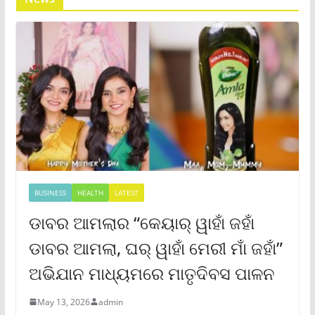
BUSINESS
HEALTH
LATEST
ଡାବର ଆମଲାର “କେୟାର୍ ୱାହାଁ ଜହାଁ
ଡାବର ଆମଲା, ଘର୍ ୱାହାଁ ମେରୀ ମାଁ ଜହାଁ”
ଅଭିଯାନ ମାଧ୍ୟମରେ ମାତୃଦିବସ ପାଳନ
May 13, 2026
admin