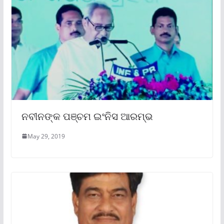
ନବୀନଙ୍କ ପଞ୍ଚମ ଇଂନିସ ଆରମ୍ଭ
May 29, 2019