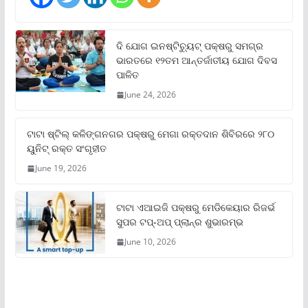
ଦି ଯୋଗ ଇନଷ୍ଟିଚ୍ୟୁଟ୍ ପକ୍ଷରୁ ସମଗ୍ର
ଭାରତରେ ୧୨ତମ ଆନ୍ତର୍ଜାତୀୟ ଯୋଗ ଦିବସ
ପାଳିତ
June 24, 2026
ଟାଟା ଷ୍ଟିଲ୍‌ କଳିଙ୍ଗନଗର ପକ୍ଷରୁ ମେଗା ରକ୍ତଦାନ ଶିବିରରେ ୨୮୦
ୟୁନିଟ୍‌ ରକ୍ତ ସଂଗୃହୀତ
June 19, 2026
ଟାଟା ଏଆଇଜି ପକ୍ଷରୁ ମେଡିକେୟାର ରିଜର୍ଭ
ସୁପର ଟପ୍‌-ଅପ୍ ପ୍ଲାନ୍‌ର ଶୁଭାରମ୍ଭ
June 10, 2026