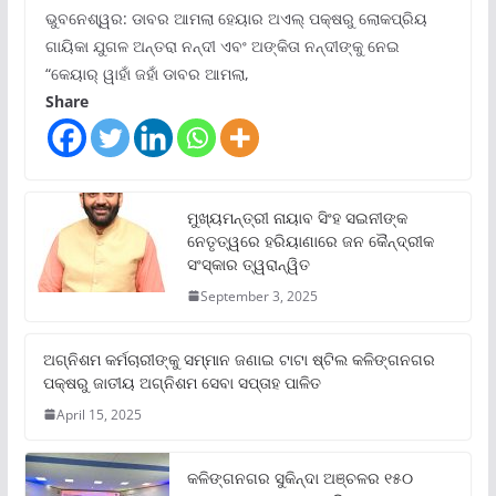
ଭୁବନେଶ୍ୱର: ଡାବର ଆମଲା ହେୟାର ଅଏଲ୍ ପକ୍ଷରୁ ଲୋକପ୍ରିୟ
ଗାୟିକା ଯୁଗଳ ଅନ୍ତରା ନନ୍ଦୀ ଏବଂ ଅଙ୍କିତା ନନ୍ଦୀଙ୍କୁ ନେଇ
“କେୟାର୍ ୱାହାଁ ଜହାଁ ଡାବର ଆମଲା,
Share
ମୁଖ୍ୟମନ୍ତ୍ରୀ ନାୟାବ ସିଂହ ସଇନୀଙ୍କ
ନେତୃତ୍ୱରେ ହରିୟାଣାରେ ଜନ କୈନ୍ଦ୍ରୀକ
ସଂସ୍କାର ତ୍ୱରାନ୍ୱିତ
September 3, 2025
ଅଗ୍ନିଶମ କର୍ମଚାରୀଙ୍କୁ ସମ୍ମାନ ଜଣାଇ ଟାଟା ଷ୍ଟିଲ କଳିଙ୍ଗନଗର
ପକ୍ଷରୁ ଜାତୀୟ ଅଗ୍ନିଶମ ସେବା ସପ୍ତାହ ପାଳିତ
April 15, 2025
କଳିଙ୍ଗନଗର ସୁକିନ୍ଦା ଅଞ୍ଚଳର ୧୫୦