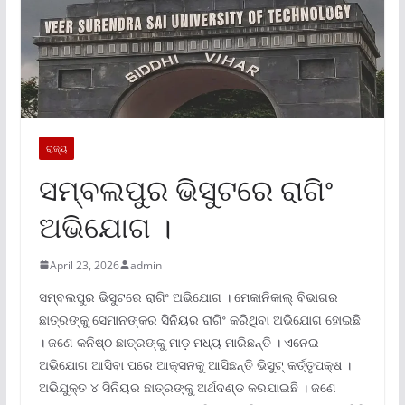
ରାଜ୍ୟ
ସମ୍ବଲପୁର ଭିସୁଟରେ ରାଗିଂ
ଅଭିଯୋଗ ।
April 23, 2026
admin
ସମ୍ବଲପୁର ଭିସୁଟରେ ରାଗିଂ ଅଭିଯୋଗ । ମେକାନିକାଲ୍ ବିଭାଗର
ଛାତ୍ରଙ୍କୁ ସେମାନଙ୍କର ସିନିୟର ରାଗିଂ କରିଥିବା ଅଭିଯୋଗ ହୋଇଛି
। ଜଣେ କନିଷ୍ଠ ଛାତ୍ରଙ୍କୁ ମାଡ଼ ମଧ୍ୟ ମାରିଛନ୍ତି । ଏନେଇ
ଅଭିଯୋଗ ଆସିବା ପରେ ଆକ୍ସନକୁ ଆସିଛନ୍ତି ଭିସୁଟ୍ କର୍ତ୍ତୃପକ୍ଷ ।
ଅଭିଯୁକ୍ତ ୪ ସିନିୟର ଛାତ୍ରଙ୍କୁ ଅର୍ଥଦଣ୍ଡ କରଯାଇଛି । ଜଣେ