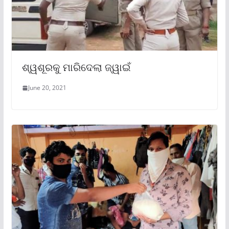
ଶ୍ୱଶୂରକୁ ମାରିଦେଲା ଜ୍ୱାଇଁ
June 20, 2021