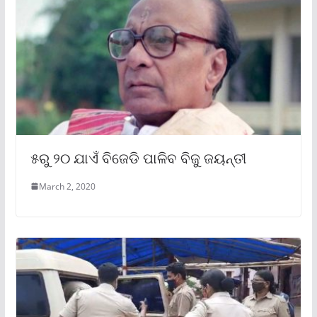
୫ରୁ ୨୦ ଯାଏଁ ବିଜେଡି ପାଳିବ ବିଜୁ ଜୟନ୍ତୀ
March 2, 2020