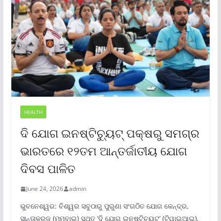
HEALTH
ଦି ଯୋଗ ଇନଷ୍ଟିଚ୍ୟୁଟ୍ ପକ୍ଷରୁ ସମଗ୍ର
ଭାରତରେ ୧୨ତମ ଆନ୍ତର୍ଜାତୀୟ ଯୋଗ
ଦିବସ ପାଳିତ
June 24, 2026
admin
ଭୁବନେଶ୍ୱର: ବିଶ୍ୱର ସବୁଠାରୁ ପୁରୁଣା ସଂଗଠିତ ଯୋଗ କେନ୍ଦ୍ର,
ସାନ୍ତାକ୍ରୁଜ୍ (ମୁମ୍ବାଇ) ସ୍ଥିତ ‘ଦି ଯୋଗ ଇନଷ୍ଟିଚ୍ୟୁଟ୍‌’ (ଟିୱାଇଆଇ),