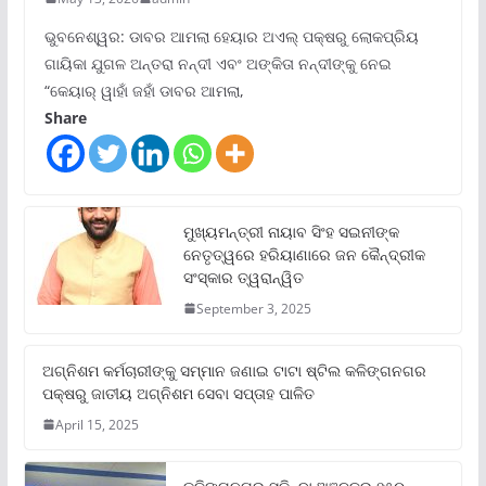
ଭୁବନେଶ୍ୱର: ଡାବର ଆମଲା ହେୟାର ଅଏଲ୍ ପକ୍ଷରୁ ଲୋକପ୍ରିୟ
ଗାୟିକା ଯୁଗଳ ଅନ୍ତରା ନନ୍ଦୀ ଏବଂ ଅଙ୍କିତା ନନ୍ଦୀଙ୍କୁ ନେଇ
“କେୟାର୍ ୱାହାଁ ଜହାଁ ଡାବର ଆମଲା,
Share
ମୁଖ୍ୟମନ୍ତ୍ରୀ ନାୟାବ ସିଂହ ସଇନୀଙ୍କ
ନେତୃତ୍ୱରେ ହରିୟାଣାରେ ଜନ କୈନ୍ଦ୍ରୀକ
ସଂସ୍କାର ତ୍ୱରାନ୍ୱିତ
September 3, 2025
ଅଗ୍ନିଶମ କର୍ମଚାରୀଙ୍କୁ ସମ୍ମାନ ଜଣାଇ ଟାଟା ଷ୍ଟିଲ କଳିଙ୍ଗନଗର
ପକ୍ଷରୁ ଜାତୀୟ ଅଗ୍ନିଶମ ସେବା ସପ୍ତାହ ପାଳିତ
April 15, 2025