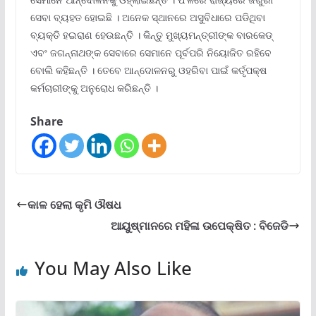
ସେବା ବ୍ୟହତ ହୋଇଛି । ଅନେକ ସ୍ଥାନରେ ଅସୁବିଧାରେ ପଡିଥିବା
ବ୍ୟକ୍ତି ହଇରାଣ ହେଉଛନ୍ତି । କିନ୍ତୁ ମୁଖ୍ୟମନ୍ତ୍ରୀଙ୍କ ବାରକେଡ୍
ଏବଂ ଜଗନ୍ନାଥଙ୍କ ସେବାରେ ସେମାନେ ପୂର୍ବପରି ନିୟୋଜିତ ରହିବେ
ବୋଲି କହିଛନ୍ତି । ତେବେ ଆନ୍ଦୋଳନରୁ ଓହରିବା ପାଇଁ କର୍ତୃପକ୍ଷ
କର୍ମଚାରୀଙ୍କୁ ଅନୁରୋଧ କରିଛନ୍ତି ।
Share
କାଳ ହେଲା କୃମି ଔଷଧ
ଆୟୁଷ୍ମାନରେ ମହିଳା ଉପେକ୍ଷିତ : ବିଜେଡି
You May Also Like