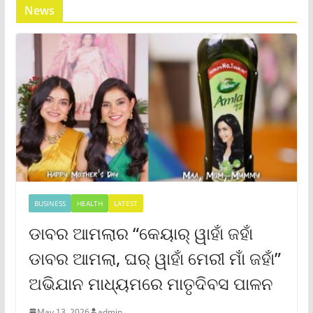
News
BUSINESS
HEALTH
LATEST
ଡାବର ଆମଲାର “କେୟାର୍ ୱାହାଁ ଜହାଁ
ଡାବର ଆମଲା, ଘର୍ ୱାହାଁ ମେରୀ ମାଁ ଜହାଁ”
ଅଭିଯାନ ମାଧ୍ୟମରେ ମାତୃଦିବସ ପାଳନ
May 13, 2026
admin