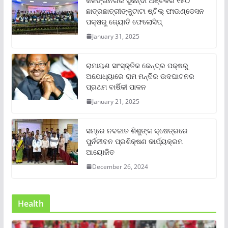
କଳିଙ୍ଗନଗର ସୁକିନ୍ଦା ଅଞ୍ଚଳର ୧୫୦
ଛାତ୍ରଛାତ୍ରୀଙ୍କୁଟାଟା ଷ୍ଟିଲ୍ ଫାଉଣ୍ଡେସନ
ପକ୍ଷରୁ ଜ୍ୟୋତି ଫେଲୋସିପ୍‌
January 31, 2025
ରାମାୟଣ ସାଂସ୍କୃତିକ କେନ୍ଦ୍ର ପକ୍ଷରୁ
ଅଯୋଧ୍ୟାରେ ରାମ ମନ୍ଦିର ଉଦଘାଟନର
ପ୍ରଥମ ବାର୍ଷିକୀ ପାଳନ
January 21, 2025
ସମ୍‌ରେ ନବଜାତ ଶିଶୁଙ୍କ କ୍ଷେତ୍ରରେ
ପୁର୍ନଜୀବନ ପ୍ରଶିକ୍ଷଣ କାର୍ଯ୍ୟକ୍ରମ
ଆୟୋଜିତ
December 26, 2024
Health