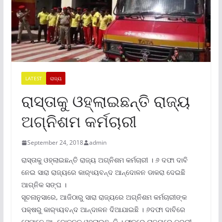
LATEST
ରାଜ୍ୟ
ରାସ୍ତାକୁ ଓହ୍ଲାଇଛନ୍ତି ରାଜ୍ୟ
ଅଗ୍ନିଶମ କର୍ମଚାରୀ
September 24, 2018
admin
ରାସ୍ତାକୁ ଓହ୍ଲାଇଛନ୍ତି ରାଜ୍ୟ ଅଗ୍ନିଶମ କର୍ମଚାରୀ । ୬ ଦଫା ଦାବି
ନେଇ ସାରା ରାଜ୍ୟରେ କାର‌୍ୟ୍ୟବନ୍ଦ ଆନ୍ଦୋଳନ ଡାକରା ଦେଇଛି
ଆଗ୍ନିକ ସଙ୍ଘ ।
ସୂଚନାନୁସାରେ, ଆଜିଠାରୁ ସାରା ରାଜ୍ୟରେ ଅଗ୍ନିଶମ କର୍ମଚାରୀଙ୍କ
ପକ୍ଷରୁ କାର‌୍ୟ୍ୟବନ୍ଦ ଆନ୍ଦାଳନ ଦିଆଯାଇଛି । ୬ଦଫା ଦାବିରେ
ସେମାନେ ଆନ୍ଦୋଳନକୁ ଓହ୍ଲାଇଛନ୍ତି । ଫଳରେ ରାଜ୍ୟରେ ଜରୁରୀ