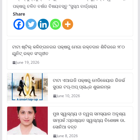
ପକ୍ଷରୁ ଚଳିତ ବର୍ଷର ବିଷୟବସ୍ତୁ “ସୁସ୍ଥ ବାର୍ଦ୍ଧକ୍ୟ
Share
ଟାଟା ଷ୍ଟିଲ୍‌ କଳିଙ୍ଗନଗର ପକ୍ଷରୁ ମେଗା ରକ୍ତଦାନ ଶିବିରରେ ୨୮୦
ୟୁନିଟ୍‌ ରକ୍ତ ସଂଗୃହୀତ
June 19, 2026
ଟାଟା ଏଆଇଜି ପକ୍ଷରୁ ମେଡିକେୟାର ରିଜର୍ଭ
ସୁପର ଟପ୍‌-ଅପ୍ ପ୍ଲାନ୍‌ର ଶୁଭାରମ୍ଭ
June 10, 2026
ମୁଖ ସ୍ୱାସ୍ଥ୍ୟ ଓ ତ୍ୱଚା ସମସ୍ୟାର ଅଦୃଶ୍ୟ
ସମ୍ପର୍କ :ପ୍ରଖ୍ୟାତ ସ୍ୱାସ୍ଥ୍ୟ ବିଶେଷଜ୍ଞ ଡା.
ସୋନିଆ ଦତ୍ତ
June 8, 2026