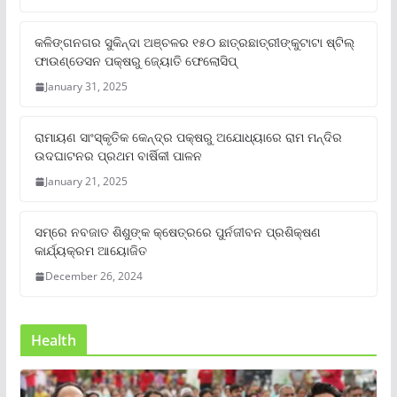
କଳିଙ୍ଗନଗର ସୁକିନ୍ଦା ଅଞ୍ଚଳର ୧୫୦ ଛାତ୍ରଛାତ୍ରୀଙ୍କୁଟାଟା ଷ୍ଟିଲ୍
ଫାଉଣ୍ଡେସନ ପକ୍ଷରୁ ଜ୍ୟୋତି ଫେଲୋସିପ୍‌
January 31, 2025
ରାମାୟଣ ସାଂସ୍କୃତିକ କେନ୍ଦ୍ର ପକ୍ଷରୁ ଅଯୋଧ୍ୟାରେ ରାମ ମନ୍ଦିର
ଉଦଘାଟନର ପ୍ରଥମ ବାର୍ଷିକୀ ପାଳନ
January 21, 2025
ସମ୍‌ରେ ନବଜାତ ଶିଶୁଙ୍କ କ୍ଷେତ୍ରରେ ପୁର୍ନଜୀବନ ପ୍ରଶିକ୍ଷଣ
କାର୍ଯ୍ୟକ୍ରମ ଆୟୋଜିତ
December 26, 2024
Health