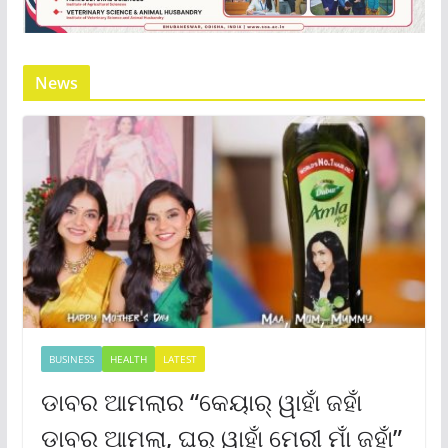
News
BUSINESS
HEALTH
LATEST
ଡାବର ଆମଲାର “କେୟାର୍ ୱାହାଁ ଜହାଁ
ଡାବର ଆମଲା, ଘର୍ ୱାହାଁ ମେରୀ ମାଁ ଜହାଁ”