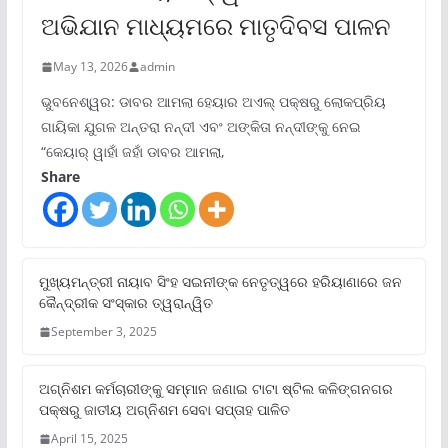
ଅଭିଯାନ ମାଧ୍ୟମରେ ମାତୃଦିବସ ପାଳନ
May 13, 2026
admin
ଭୁବନେଶ୍ୱର: ଡାବର ଆମଲା ହେୟାର ଅଏଲ୍ ପକ୍ଷରୁ ଲୋକପ୍ରିୟ
ଗାୟିକା ଯୁଗଳ ଅନ୍ତରା ନନ୍ଦୀ ଏବଂ ଅଙ୍କିତା ନନ୍ଦୀଙ୍କୁ ନେଇ
“କେୟାର୍ ୱାହାଁ ଜହାଁ ଡାବର ଆମଲା,
Share
ମୁଖ୍ୟମନ୍ତ୍ରୀ ନାୟାବ ସିଂହ ସଇନୀଙ୍କ ନେତୃତ୍ୱରେ ହରିୟାଣାରେ ଜନ
କୈନ୍ଦ୍ରୀକ ସଂସ୍କାର ତ୍ୱରାନ୍ୱିତ
September 3, 2025
ଅଗ୍ନିଶମ କର୍ମଚାରୀଙ୍କୁ ସମ୍ମାନ ଜଣାଇ ଟାଟା ଷ୍ଟିଲ କଳିଙ୍ଗନଗର
ପକ୍ଷରୁ ଜାତୀୟ ଅଗ୍ନିଶମ ସେବା ସପ୍ତାହ ପାଳିତ
April 15, 2025