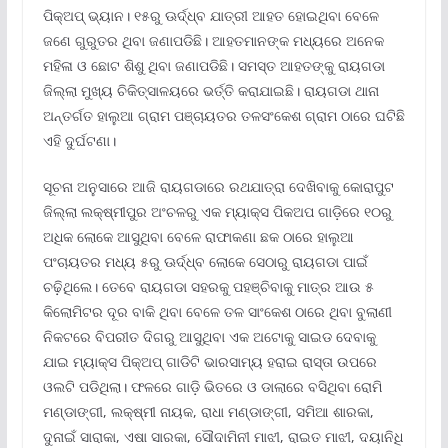
ପିକ୍‌ଅପ୍‌ ଭ୍ୟାନ। ୧୫ରୁ ଊର୍ଦ୍ଧ୍ବ ଯାତ୍ରୀ ଆହତ ହୋଇଥିବା ବେଳେ
ଜଣେ ଗୁରୁତର ଥିବା ଜଣାପଡିଛି। ଆହତମାନଙ୍କ ମଧ୍ୟରେ ଅନେକ
ମହିଳା ଓ ଛୋଟ ଶିଶୁ ଥିବା ଜଣାପଡିଛି। ସମସ୍ତ ଆହତଙ୍କୁ ରାୟଗଡା
ଜିଲ୍ଲା ମୁଖ୍ୟ ଚିକିତ୍ସାଳୟରେ ଭର୍ତ୍ତି କରାଯାଇଛି। ରାୟଗଡା ଥାନା
ଅନ୍ତର୍ଗତ ହାଲୁଆ ଗ୍ରାମ ପଞ୍ଚାୟତର ତଳସଂକେଶ ଗ୍ରାମ ଠାରେ ଘଟିଛି
ଏହି ଦୁର୍ଘଟଣା।
ସୂଚନା ଅନୁସାରେ ଆଜି ରାୟଗଡାରେ ରଥଯାତ୍ରା ଦେଖିବାକୁ କୋରାପୁଟ
ଜିଲ୍ଲା ଲକ୍ଷ୍ମୀପୁର ଅଂଚଳରୁ ଏକ ମ୍ୟାକ୍ସ ପିକଅପ ଗାଡ଼ିରେ ୧୦ରୁ
ଅଧିକ ଲୋକେ ଆସୁଥିବା ବେଳେ ରାଫାକଣା ଛକ ଠାରେ ହାଲୁଆ
ପଂଚାୟତର ମଧ୍ୟ ୫ରୁ ଊର୍ଦ୍ଧ୍ବ ଲୋକେ ସେଠାରୁ ରାୟଗଡା ପାଇଁ
ଚଢ଼ିଥିଲେ। ତେବେ ରାୟଗଡା ସହରକୁ ପହଞ୍ଚିବାକୁ ମାତ୍ର ଆଉ ୫
କିଲୋମିଟର ଦୂର ବାକି ଥିବା ବେଳେ ତଳ ସାଂକେଶ ଠାରେ ଥିବା ବୁଲାଣୀ
ନିକଟରେ ବିପରୀତ ଦିଗରୁ ଆସୁଥିବା ଏକ ଅଟୋକୁ ସାଇଡ ଦେବାକୁ
ଯାଇ ମ୍ୟାକ୍ସ ପିକ୍‌ଅପ୍‌ ଗାଡିଟି ଭାରସାମ୍ୟ ହରାଇ ରାସ୍ତା ଉପରେ
ଓଲଟି ପଡିଥିଲା। ଫଳରେ ଗାଡ଼ି ଭିତରେ ଓ ଡାଲାରେ ବସିଥିବା ରୋମି
ମଣ୍ଡାଙ୍ଗୀ, ଲକ୍ଷ୍ମୀ ନାୟକ, ରାଧା ମଣ୍ଡାଙ୍ଗୀ, ସମିଆ ଶାରକା,
ଦୁନାଇଁ ସାରାକା, ଏଷା ସାରକା, ସୌଦାମିନୀ ମାଝୀ, ରାଇତ ମାଝୀ, ଦୟାନିଧି