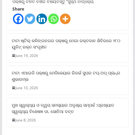
ପକ୍ଷରୁ ଚଳିତ ବର୍ଷର ବିଷୟବସ୍ତୁ “ସୁସ୍ଥ ବାର୍ଦ୍ଧକ୍ୟ
Share
ଟାଟା ଷ୍ଟିଲ୍‌ କଳିଙ୍ଗନଗର ପକ୍ଷରୁ ମେଗା ରକ୍ତଦାନ ଶିବିରରେ ୨୮୦
ୟୁନିଟ୍‌ ରକ୍ତ ସଂଗୃହୀତ
June 19, 2026
ଟାଟା ଏଆଇଜି ପକ୍ଷରୁ ମେଡିକେୟାର ରିଜର୍ଭ ସୁପର ଟପ୍‌-ଅପ୍ ପ୍ଲାନ୍‌ର
ଶୁଭାରମ୍ଭ
June 10, 2026
ମୁଖ ସ୍ୱାସ୍ଥ୍ୟ ଓ ତ୍ୱଚା ସମସ୍ୟାର ଅଦୃଶ୍ୟ ସମ୍ପର୍କ :ପ୍ରଖ୍ୟାତ
ସ୍ୱାସ୍ଥ୍ୟ ବିଶେଷଜ୍ଞ ଡା. ସୋନିଆ ଦତ୍ତ
June 8, 2026