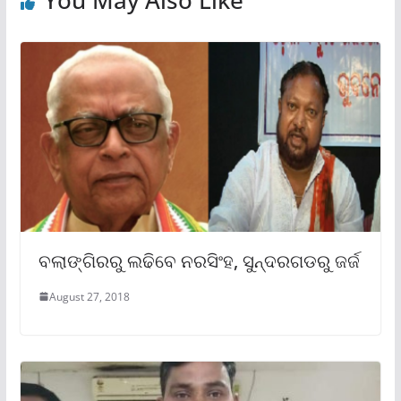
You May Also Like
ବଲାଙ୍ଗିରରୁ ଲଢିବେ ନରସିଂହ, ସୁନ୍ଦରଗଡରୁ ଜର୍ଜ
August 27, 2018