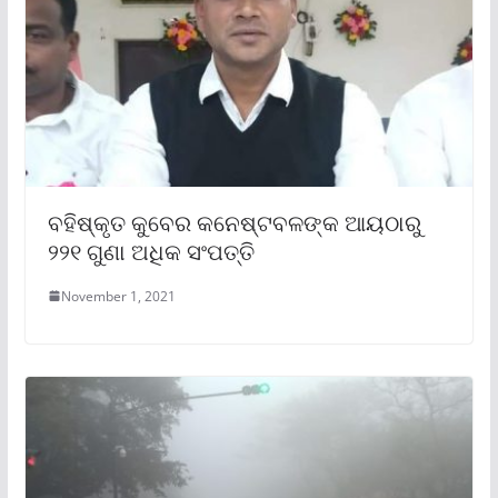
ବହିଷ୍କୃତ କୁବେର କନେଷ୍ଟବଳଙ୍କ ଆୟଠାରୁ
୨୨୧ ଗୁଣା ଅଧିକ ସଂପତ୍ତି
November 1, 2021