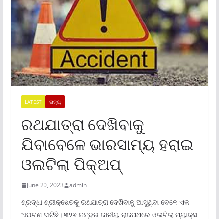
LATEST
ରାଜ୍ୟ
ରଥଯାତ୍ରା ଦେଖିବାକୁ
ଯିବାବେଳେ ଭାରସାମ୍ୟ ହରାଇ
ଓଲଟିଲା ପିକ୍ଅ‌ପ୍‌
June 20, 2023
admin
ଶ୍ରଦ୍ଧା ଶ୍ରୀକ୍ଷେତକୁ ରଥଯାତ୍ରା ଦେଖିବାକୁ ଆସୁଥିବା ବେଳେ ଏକ
ଅଘଟଣ ଘଟିଛି। ୩୨୬ ନମ୍ବର ଜାତୀୟ ରାଜପଥରେ ଓଲଟିଲା ମ୍ୟାକ୍ସ