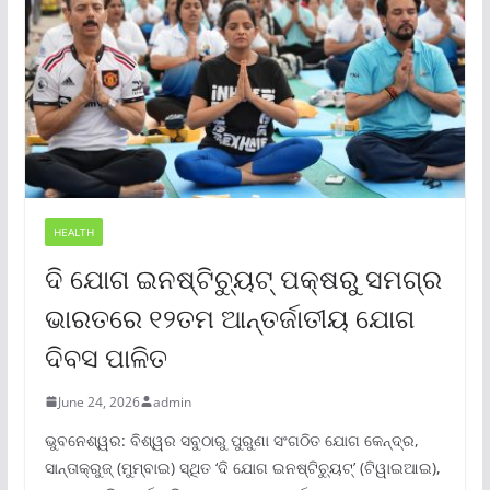
HEALTH
ଦି ଯୋଗ ଇନଷ୍ଟିଚ୍ୟୁଟ୍ ପକ୍ଷରୁ ସମଗ୍ର
ଭାରତରେ ୧୨ତମ ଆନ୍ତର୍ଜାତୀୟ ଯୋଗ
ଦିବସ ପାଳିତ
June 24, 2026
admin
ଭୁବନେଶ୍ୱର: ବିଶ୍ୱର ସବୁଠାରୁ ପୁରୁଣା ସଂଗଠିତ ଯୋଗ କେନ୍ଦ୍ର,
ସାନ୍ତାକ୍ରୁଜ୍ (ମୁମ୍ବାଇ) ସ୍ଥିତ ‘ଦି ଯୋଗ ଇନଷ୍ଟିଚ୍ୟୁଟ୍‌’ (ଟିୱାଇଆଇ),