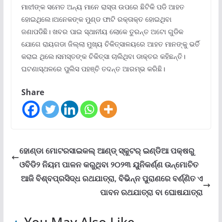
ମାଝୀଙ୍କ ସମେତ ଅନ୍ୟ ମାନେ ରାସ୍ତା ଉପରେ ଛିଟିକି ପଡି ଆହତ
ହୋଇଥିଲେ।ଅନେକଙ୍କ ମୁଣ୍ଡ ଫାଟି ରକ୍ତାକ୍ତ ହୋଇଥିବା
ଜଣାପଡିଛି। ଖବର ପାଇ ସ୍ଥାନୀୟ ଲୋକେ ତୁରନ୍ତ ଅଟୋ ଗୁଡିକ
ଯୋଗେ ରାୟଗଡା ଜିଲ୍ଲା ମୁଖ୍ୟ ଚିକିତ୍ସାଳୟରେ ଆହତ ମାନଙ୍କୁ ଭର୍ତି
କରାଇ ଥିଲେ।ସମସ୍ତଙ୍କ ଚିକିତ୍ସା ଚାଲିଥିବା ଡାକ୍ତର କହିଛନ୍ତି।
ଘଟଣାସ୍ଥଳରେ ପୁଲିସ ପହଞ୍ଚି ତଦନ୍ତ ଆରମ୍ଭ କରିଛି।
Share
ହୋଣ୍ଡା ମୋଟରସାଇକଲ୍ ଆଣ୍ଡ୍ ସ୍କୁଟର୍ ଇଣ୍ଡିଆ ପକ୍ଷରୁ
ଓବିଡି୨ ନିୟମ ପାଳନ କରୁଥିବା ୨୦୨୩ ୟୁନିକର୍ଣ୍ଣ ଉନ୍ମୋଚିତ
ଆଜି ବିଶ୍ବପ୍ରସିଦ୍ଧ ରଥଯାତ୍ରା, ବିଭିନ୍ନ ପୁରାଣରେ ବର୍ଣ୍ଣିତ ଏ
ପାବନ ରଥଯାତ୍ରା ବା ଘୋଷଯାତ୍ରା