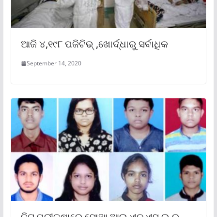
ଆଜି ୪,୧୯୮ ପଜିଟିଭ୍ ,ଖୋର୍ଦ୍ଧାରୁ ସର୍ବାଧିକ
September 14, 2020
ନିଟ ପରୀକ୍ଷାରେ ସୋଆ ଆଇ.ଏଚ୍.ଏସ୍.ଇ ର