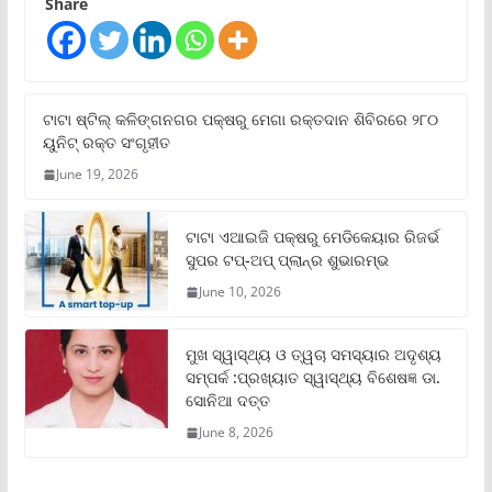
Share
ଟାଟା ଷ୍ଟିଲ୍‌ କଳିଙ୍ଗନଗର ପକ୍ଷରୁ ମେଗା ରକ୍ତଦାନ ଶିବିରରେ ୨୮୦
ୟୁନିଟ୍‌ ରକ୍ତ ସଂଗୃହୀତ
June 19, 2026
ଟାଟା ଏଆଇଜି ପକ୍ଷରୁ ମେଡିକେୟାର ରିଜର୍ଭ
ସୁପର ଟପ୍‌-ଅପ୍ ପ୍ଲାନ୍‌ର ଶୁଭାରମ୍ଭ
June 10, 2026
ମୁଖ ସ୍ୱାସ୍ଥ୍ୟ ଓ ତ୍ୱଚା ସମସ୍ୟାର ଅଦୃଶ୍ୟ
ସମ୍ପର୍କ :ପ୍ରଖ୍ୟାତ ସ୍ୱାସ୍ଥ୍ୟ ବିଶେଷଜ୍ଞ ଡା.
ସୋନିଆ ଦତ୍ତ
June 8, 2026