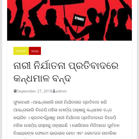
LATEST
ରାଜ୍ୟ
ନାରୀ ନିର୍ଯାତନା ପ୍ରତିବାଦରେ
କନ୍ଧମାଳ ବନ୍ଦ
September 27, 2018
admin
ଫୁଲବାଣୀ –ଆସନ୍ତାକାଲି ନାରୀ ନିର୍ଯାତନାର ପ୍ରତିବାଦ କରି
ଆସନ୍ତାକାଲି ବିଜେପି ମହିଳା ମୋର୍ଚ୍ଚା ପକ୍ଷରୁ କନ୍ଧମାଳ ବନ୍ଦ
କରାଯିବ । କ୍ରମବର୍ଦ୍ଧିଷ୍ନୁ ନାରୀ ନିର୍ଯାତନା ପ୍ରତିବାଦରେ ବିଜେପି
ମହିଳା ମୋର୍ଚ୍ଚା ରାସ୍ତାକୁ ଓହ୍ଲାଇଛି । ସୋସିଆଲ ମିଡିଆରେ ପୁର୍ବତନ
ବିଧାୟକଙ୍କ ଫୋଟୋ ଭାଇରାଲ ହେବା ଏବଂ କୋଟଗଡ ନାବାଳିକା