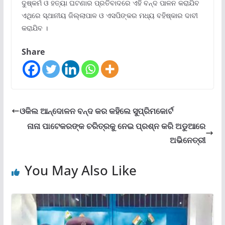
ଦୁଷ୍କର୍ମ ଓ ହତ୍ୟା ଘଟଣାର ପ୍ରତିବାଦରେ ଏହି ବନ୍ଦ ପାଳନ କରାଯିବ
ଏଥିରେ ସ୍ଥାନୀୟ ଜିଲ୍ଲାପାଳ ଓ ଏସପିଙ୍କର ମଧ୍ୟ ବହିଷ୍କାର ଦାବୀ
କରାଯିବ ।
Share
ଓକିଲ ଆନ୍ଦୋଳନ ବନ୍ଦ କର କହିଲେ ସୁପ୍ରିମକୋର୍ଟ
ନାନା ପାଟେକରଙ୍କ ଚରିତ୍ରକୁ ନେଇ ପ୍ରଶ୍ନ କରି ଅଡୁଆରେ
ଅଭିନେତ୍ରୀ
You May Also Like