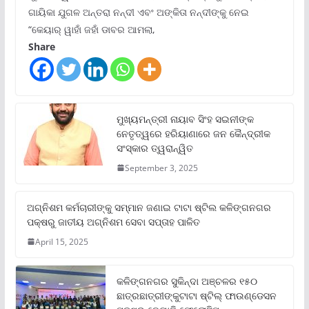
ଗାୟିକା ଯୁଗଳ ଅନ୍ତରା ନନ୍ଦୀ ଏବଂ ଅଙ୍କିତା ନନ୍ଦୀଙ୍କୁ ନେଇ
“କେୟାର୍ ୱାହାଁ ଜହାଁ ଡାବର ଆମଲା,
Share
ମୁଖ୍ୟମନ୍ତ୍ରୀ ନାୟାବ ସିଂହ ସଇନୀଙ୍କ
ନେତୃତ୍ୱରେ ହରିୟାଣାରେ ଜନ କୈନ୍ଦ୍ରୀକ
ସଂସ୍କାର ତ୍ୱରାନ୍ୱିତ
September 3, 2025
ଅଗ୍ନିଶମ କର୍ମଚାରୀଙ୍କୁ ସମ୍ମାନ ଜଣାଇ ଟାଟା ଷ୍ଟିଲ କଳିଙ୍ଗନଗର
ପକ୍ଷରୁ ଜାତୀୟ ଅଗ୍ନିଶମ ସେବା ସପ୍ତାହ ପାଳିତ
April 15, 2025
କଳିଙ୍ଗନଗର ସୁକିନ୍ଦା ଅଞ୍ଚଳର ୧୫୦
ଛାତ୍ରଛାତ୍ରୀଙ୍କୁଟାଟା ଷ୍ଟିଲ୍ ଫାଉଣ୍ଡେସନ