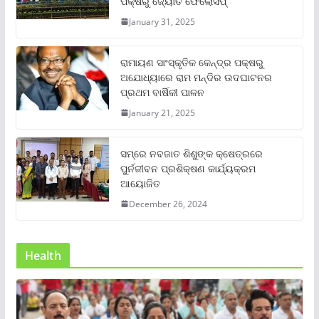
ପକ୍ଷରୁ ଜ୍ୟୋତି ଫେଲୋସିପ୍‌
January 31, 2025
ରାମାୟଣ ସାଂସ୍କୃତିକ କେନ୍ଦ୍ର ପକ୍ଷରୁ
ଅଯୋଧ୍ୟାରେ ରାମ ମନ୍ଦିର ଉଦଘାଟନର
ପ୍ରଥମ ବାର୍ଷିକୀ ପାଳନ
January 21, 2025
ସମ୍‌ରେ ନବଜାତ ଶିଶୁଙ୍କ କ୍ଷେତ୍ରରେ
ପୁର୍ନଜୀବନ ପ୍ରଶିକ୍ଷଣ କାର୍ଯ୍ୟକ୍ରମ
ଆୟୋଜିତ
December 26, 2024
Health