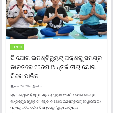
HEALTH
ଦି ଯୋଗ ଇନଷ୍ଟିଚ୍ୟୁଟ୍ ପକ୍ଷରୁ ସମଗ୍ର
ଭାରତରେ ୧୨ତମ ଆନ୍ତର୍ଜାତୀୟ ଯୋଗ
ଦିବସ ପାଳିତ
June 24, 2026
admin
ଭୁବନେଶ୍ୱର: ବିଶ୍ୱର ସବୁଠାରୁ ପୁରୁଣା ସଂଗଠିତ ଯୋଗ କେନ୍ଦ୍ର,
ସାନ୍ତାକ୍ରୁଜ୍ (ମୁମ୍ବାଇ) ସ୍ଥିତ ‘ଦି ଯୋଗ ଇନଷ୍ଟିଚ୍ୟୁଟ୍‌’ (ଟିୱାଇଆଇ),
ପକ୍ଷରୁ ଚଳିତ ବର୍ଷର ବିଷୟବସ୍ତୁ “ସୁସ୍ଥ ବାର୍ଦ୍ଧକ୍ୟ