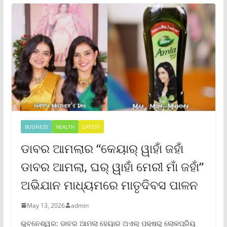
BUSINESS
HEALTH
LATEST
ଡାବର ଆମଲାର “କେୟାର୍ ୱାହାଁ ଜହାଁ
ଡାବର ଆମଲା, ଘର୍ ୱାହାଁ ମେରୀ ମାଁ ଜହାଁ”
ଅଭିଯାନ ମାଧ୍ୟମରେ ମାତୃଦିବସ ପାଳନ
May 13, 2026
admin
ଭୁବନେଶ୍ୱର: ଡାବର ଆମଲା ହେୟାର ଅଏଲ୍ ପକ୍ଷରୁ ଲୋକପ୍ରିୟ