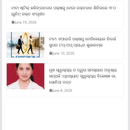
ଟାଟା ଷ୍ଟିଲ୍‌ କଳିଙ୍ଗନଗର ପକ୍ଷରୁ ମେଗା ରକ୍ତଦାନ ଶିବିରରେ ୨୮୦
ୟୁନିଟ୍‌ ରକ୍ତ ସଂଗୃହୀତ
June 19, 2026
ଟାଟା ଏଆଇଜି ପକ୍ଷରୁ ମେଡିକେୟାର ରିଜର୍ଭ
ସୁପର ଟପ୍‌-ଅପ୍ ପ୍ଲାନ୍‌ର ଶୁଭାରମ୍ଭ
June 10, 2026
ମୁଖ ସ୍ୱାସ୍ଥ୍ୟ ଓ ତ୍ୱଚା ସମସ୍ୟାର ଅଦୃଶ୍ୟ
ସମ୍ପର୍କ :ପ୍ରଖ୍ୟାତ ସ୍ୱାସ୍ଥ୍ୟ ବିଶେଷଜ୍ଞ ଡା.
ସୋନିଆ ଦତ୍ତ
June 8, 2026