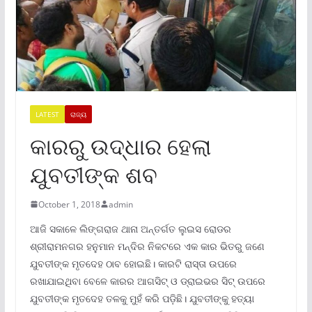
LATEST
ରାଜ୍ୟ
କାରରୁ ଉଦ୍ଧାର ହେଲା
ଯୁବତୀଙ୍କ ଶବ
October 1, 2018
admin
ଆଜି ସକାଳେ ଲିଙ୍ଗରାଜ ଥାନା ଅନ୍ତର୍ଗତ ଲୁଇସ ରୋଡର
ଶ୍ରୀରାମନଗର ହନୁମାନ ମନ୍ଦିର ନିକଟରେ ଏକ କାର ଭିତରୁ ଜଣେ
ଯୁବତୀଙ୍କ ମୃତଦେହ ଠାବ ହୋଇଛି। କାରଟି ରାସ୍ତା ଉପରେ
ରଖାଯାଇଥିବା ବେଳେ କାରର ଆଗସିଟ୍ ଓ ଡ୍ରାଇଭର ସିଟ୍ ଉପରେ
ଯୁବତୀଙ୍କ ମୃତଦେହ ତଳକୁ ମୁହଁ କରି ପଡ଼ିଛି। ଯୁବତୀଙ୍କୁ ହତ୍ୟା