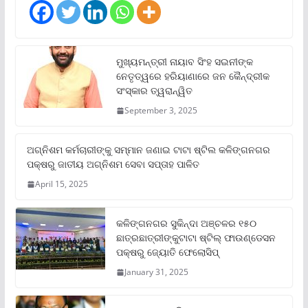
ମୁଖ୍ୟମନ୍ତ୍ରୀ ନାୟାବ ସିଂହ ସଇନୀଙ୍କ
ନେତୃତ୍ୱରେ ହରିୟାଣାରେ ଜନ କୈନ୍ଦ୍ରୀକ
ସଂସ୍କାର ତ୍ୱରାନ୍ୱିତ
September 3, 2025
ଅଗ୍ନିଶମ କର୍ମଚାରୀଙ୍କୁ ସମ୍ମାନ ଜଣାଇ ଟାଟା ଷ୍ଟିଲ କଳିଙ୍ଗନଗର
ପକ୍ଷରୁ ଜାତୀୟ ଅଗ୍ନିଶମ ସେବା ସପ୍ତାହ ପାଳିତ
April 15, 2025
କଳିଙ୍ଗନଗର ସୁକିନ୍ଦା ଅଞ୍ଚଳର ୧୫୦
ଛାତ୍ରଛାତ୍ରୀଙ୍କୁଟାଟା ଷ୍ଟିଲ୍ ଫାଉଣ୍ଡେସନ
ପକ୍ଷରୁ ଜ୍ୟୋତି ଫେଲୋସିପ୍‌
January 31, 2025