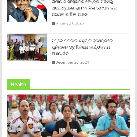
ରାମାୟଣ ସାଂସ୍କୃତିକ କେନ୍ଦ୍ର ପକ୍ଷରୁ
ଅଯୋଧ୍ୟାରେ ରାମ ମନ୍ଦିର ଉଦଘାଟନର
ପ୍ରଥମ ବାର୍ଷିକୀ ପାଳନ
January 21, 2025
ସମ୍‌ରେ ନବଜାତ ଶିଶୁଙ୍କ କ୍ଷେତ୍ରରେ
ପୁର୍ନଜୀବନ ପ୍ରଶିକ୍ଷଣ କାର୍ଯ୍ୟକ୍ରମ
ଆୟୋଜିତ
December 26, 2024
Health