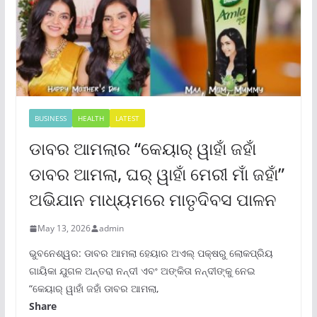
BUSINESS
HEALTH
LATEST
ଡାବର ଆମଲାର “କେୟାର୍ ୱାହାଁ ଜହାଁ
ଡାବର ଆମଲା, ଘର୍ ୱାହାଁ ମେରୀ ମାଁ ଜହାଁ”
ଅଭିଯାନ ମାଧ୍ୟମରେ ମାତୃଦିବସ ପାଳନ
May 13, 2026
admin
ଭୁବନେଶ୍ୱର: ଡାବର ଆମଲା ହେୟାର ଅଏଲ୍ ପକ୍ଷରୁ ଲୋକପ୍ରିୟ
ଗାୟିକା ଯୁଗଳ ଅନ୍ତରା ନନ୍ଦୀ ଏବଂ ଅଙ୍କିତା ନନ୍ଦୀଙ୍କୁ ନେଇ
“କେୟାର୍ ୱାହାଁ ଜହାଁ ଡାବର ଆମଲା,
Share