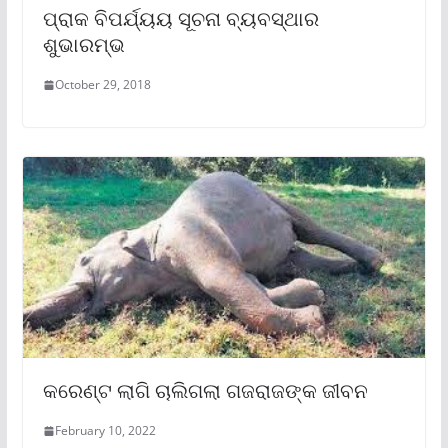
ପ୍ରାକ ବିପର୍ଯ୍ୟୟ ସୂଚନା ବ୍ୟବସ୍ଥାର
ଶୁଭାରମ୍ଭ
October 29, 2018
କରେଣ୍ଟ ଲାଗି ଚାଲିଗଲା ଗଜରାଜଙ୍କ ଜୀବନ
February 10, 2022