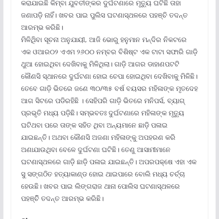
କରାଯାଇଛି କିମ୍ବା ଯୁବତୀଙ୍କର ଦୁର୍ଘଟଣାରେ ମୃତ୍ୟୁ ଘଟିଛି ତାହା
ଜଣାପଡ଼ି ନାହିଁ। ଖବର ପାଇ ପୁଲିସ ଘଟଣାସ୍ଥଳରେ ପହଞ୍ଚି ତଦନ୍ତ
ଆରମ୍ଭ କରିଛି।
ମିଳିଥିିବା ସୂଚନା ଅନୁଯାୟୀ, ଆଜି ଭୋରୁ ହନୁମାନ ମନ୍ଦିର ନିକଟରେ
ଏକ ଓଆର୦୨ ଏଏମ ୨୬୦୦ ନମ୍ବର ବିଶିଷ୍ଟ ଏକ ଟାଟା ସଫାରି ଗାଡ଼ି
ଥୁଆ ହୋଇଥିବା ଦେଖିବାକୁ ମିଳିଥିଲା। ଗାଡ଼ି ଆଗର ଡାହାଣପଟଟି
କୌଣସି ସ୍ଥାନରେ ଦୁର୍ଘଟଣା ହୋଇ ଚେପା ହୋଇଥିବା ଦେଖିବାକୁ ମିଳିଛି।
ତେବେ ଗାଡ଼ି ଭିତରେ ଜଣେ ୩୦/୩୫ ବର୍ଷ ବୟସର ମହିଳାଙ୍କ ମୃତଦେହ
ଆଗ ସିଟରେ ପଡିରହିଛି । ସେହିପରି ଗାଡ଼ି ଭିତରେ ମନିପର୍ସ, ବ୍ୟାଗ୍
ପ୍ରଭୃତି ମଧ୍ୟ ପଡ଼ିଛି। ସମ୍ଭବତଃ ଦୁର୍ଘଟଣାରେ ମହିଳାଙ୍କ ମୃତ୍ୟୁ
ଘଟିଥବା ପରେ ତାଙ୍କ ସହିତ ଥିବା ଅନ୍ୟମାନେ ଛାଡ଼ି ପଳାଇ
ଯାଇଛନ୍ତି। ଅଥବା କୌଣସି ଅଜଣା ମହିଳାଙ୍କୁ ଅପହରଣ କରି
ଅଣାଯାଉଥିବା ବେଳେ ଦୁର୍ଘଟଣା ଘଟିଛି। ତେଣୁ ଆସାମୀମାନେ
ଘଟଣାସ୍ଥଳରେ ଗାଡ଼ି ଛାଡ଼ି ପଳାଇ ଯାଇଛନ୍ତି। ଅପରପକ୍ଷେ ଏହା ଏକ
ସୁ ସଙ୍ଗଠିତ ହତ୍ୟାକାଣ୍ଡ ହୋଇ ଥାଇପାରେ ବୋଲି ମଧ୍ୟ ଚର୍ଚ୍ଚା
ହେଉଛି। ଖବର ପାଇ ଲିଙ୍ଗରାଜ ଥାନା ପୋଲିସ ଘଟଣାସ୍ଥଳରେ
ପହଞ୍ଚିି ତଦନ୍ତ ଆରମ୍ଭ କରିଛି।