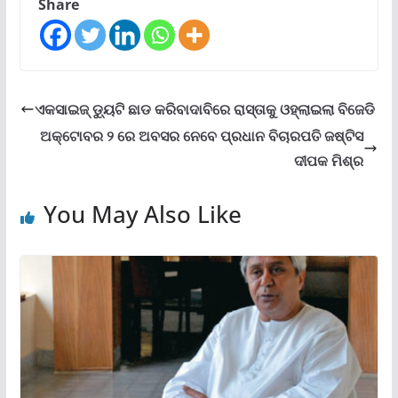
Share
ଏକସାଇଜ୍ ଡ୍ୟୁଟି ଛାଡ କରିବାଦାବିରେ ରାସ୍ତାକୁ ଓହ୍ଲାଇଲା ବିଜେଡି
ଅକ୍ଟୋବର ୨ ରେ ଅବସର ନେବେ ପ୍ରଧାନ ବିଚାରପତି ଜଷ୍ଟିସ
ଦୀପକ ମିଶ୍ର
You May Also Like