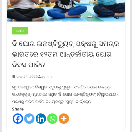
HEALTH
ଦି ଯୋଗ ଇନଷ୍ଟିଚ୍ୟୁଟ୍ ପକ୍ଷରୁ ସମଗ୍ର
ଭାରତରେ ୧୨ତମ ଆନ୍ତର୍ଜାତୀୟ ଯୋଗ
ଦିବସ ପାଳିତ
June 24, 2026
admin
ଭୁବନେଶ୍ୱର: ବିଶ୍ୱର ସବୁଠାରୁ ପୁରୁଣା ସଂଗଠିତ ଯୋଗ କେନ୍ଦ୍ର,
ସାନ୍ତାକ୍ରୁଜ୍ (ମୁମ୍ବାଇ) ସ୍ଥିତ ‘ଦି ଯୋଗ ଇନଷ୍ଟିଚ୍ୟୁଟ୍‌’ (ଟିୱାଇଆଇ),
ପକ୍ଷରୁ ଚଳିତ ବର୍ଷର ବିଷୟବସ୍ତୁ “ସୁସ୍ଥ ବାର୍ଦ୍ଧକ୍ୟ
Share