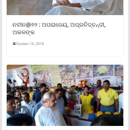
ନବୀନ@୭୨ : ଅପରାଜେୟ, ଅପ୍ରତିଦ୍ବନ୍ଦୀ,
ଅକଳଙ୍କ
October 16, 2018