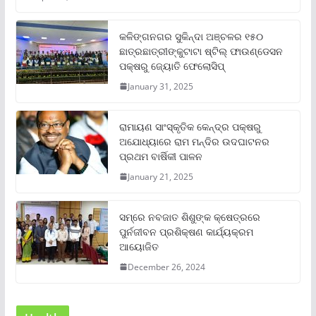
କଳିଙ୍ଗନଗର ସୁକିନ୍ଦା ଅଞ୍ଚଳର ୧୫୦
ଛାତ୍ରଛାତ୍ରୀଙ୍କୁଟାଟା ଷ୍ଟିଲ୍ ଫାଉଣ୍ଡେସନ
ପକ୍ଷରୁ ଜ୍ୟୋତି ଫେଲୋସିପ୍‌
January 31, 2025
ରାମାୟଣ ସାଂସ୍କୃତିକ କେନ୍ଦ୍ର ପକ୍ଷରୁ
ଅଯୋଧ୍ୟାରେ ରାମ ମନ୍ଦିର ଉଦଘାଟନର
ପ୍ରଥମ ବାର୍ଷିକୀ ପାଳନ
January 21, 2025
ସମ୍‌ରେ ନବଜାତ ଶିଶୁଙ୍କ କ୍ଷେତ୍ରରେ
ପୁର୍ନଜୀବନ ପ୍ରଶିକ୍ଷଣ କାର୍ଯ୍ୟକ୍ରମ
ଆୟୋଜିତ
December 26, 2024