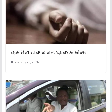
ପ୍ରେମିକା ଆଗରେ ଗଲା ପ୍ରେମିକ ଜୀବନ
February 20, 2026