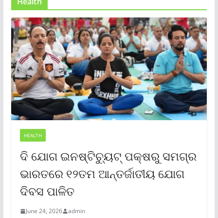
Health
HEALTH
ଦି ଯୋଗ ଇନଷ୍ଟିଚ୍ୟୁଟ୍ ପକ୍ଷରୁ ସମଗ୍ର
ଭାରତରେ ୧୨ତମ ଆନ୍ତର୍ଜାତୀୟ ଯୋଗ
ଦିବସ ପାଳିତ
June 24, 2026
admin