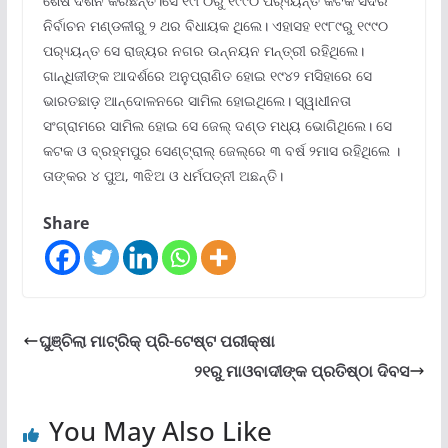
ଶେଷ ଦର୍ଶନ କରିଛନ୍ତି।ସେ ୧୯୮୦ରୁ ୧୯୯୦ ପର‌୍ୟ୍ୟନ୍ତ କଟକ ସଦର
ନିର୍ବାଚନ ମଣ୍ଡଳୀରୁ ୨ ଥର ବିଧାୟକ ଥିଲେ। ଏହାସହ ୧୯୮୯ରୁ ୧୯୯୦
ପର‌୍ୟ୍ୟନ୍ତ ସେ ରାଜ୍ୟର ନଗର ଉନ୍ନୟନ ମନ୍ତ୍ରୀ ରହିଥିଲେ।
ଗାନ୍ଧିଜୀଙ୍କ ଆଦର୍ଶରେ ଅନୁପ୍ରାଣିତ ହୋଇ ୧୯୪୨ ମସିହାରେ ସେ
ଭାରତଛାଡ଼ ଆନ୍ଦୋଳନରେ ସାମିଲ ହୋଇଥିଲେ। ସ୍ୱାଧୀନତା
ସଂଗ୍ରାମରେ ସାମିଲ ହୋଇ ସେ ଜେଲ୍ ଦଣ୍ଡ ମଧ୍ୟ ଭୋଗିଥିଲେ। ସେ
କଟକ ଓ ବ୍ରହ୍ମପୁର ସେଣ୍ଟ୍ରାଲ୍ ଜେଲ୍ରେ ୩ ବର୍ଷ ୨ମାସ ରହିଥିଲେ ।
ତାଙ୍କର ୪ ପୁଅ, ୩ଝିଅ ଓ ଧର୍ମପତ୍ନୀ ଅଛନ୍ତି।
Share
ଘୁଞ୍ଚିଲା ମାଟ୍ରିକ୍ ପ୍ରି-ଟେଷ୍ଟ ପରୀକ୍ଷା
୨୧ରୁ ମାଓବାଦୀଙ୍କ ପ୍ରତିଷ୍ଠା ଦିବସ
You May Also Like