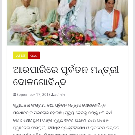
LATEST
ରାଜ୍ୟ
ଆରପାରିରେ ପୂର୍ବତନ ମନ୍ତ୍ରୀ
ଦୋଳଗୋବିନ୍ଦ
September 17, 2018
admin
ସ୍ୱାଧୀନତା ସଂଗ୍ରାମୀ ତଥା ପୂର୍ବତନ ମନ୍ତ୍ରୀ ଦୋଳଗୋବିନ୍ଦ
ପ୍ରଧାନଙ୍କ ପରଲୋକ ହୋଇଛି। ମୃତ୍ୟୁ ବେଳକୁ ତାଙ୍କୁ ୯୩ ବର୍ଷ
ବୟସ ହୋଇଥିଲା। ତାଙ୍କ ମୃତ୍ୟୁ ଖବର ପାଇବା ପରେ ଅନେକ
ସ୍ୱାଧୀନତା ସଂଗ୍ରାମୀ, ବିଶିଷ୍ଟ ବ୍ୟକ୍ତିବିଶେଷ ଓ ରାଜନେତା ତାଙ୍କର