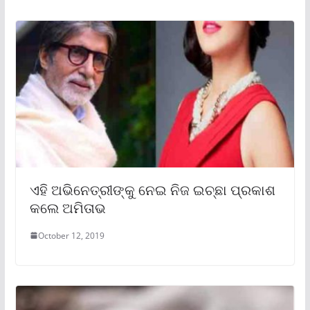
ଏହି ଅଭିନେତ୍ରୀଙ୍କୁ ନେଇ ନିଜ ଇଚ୍ଛା ପ୍ରକାଶ
କଲେ ଅମିତାଭ
October 12, 2019