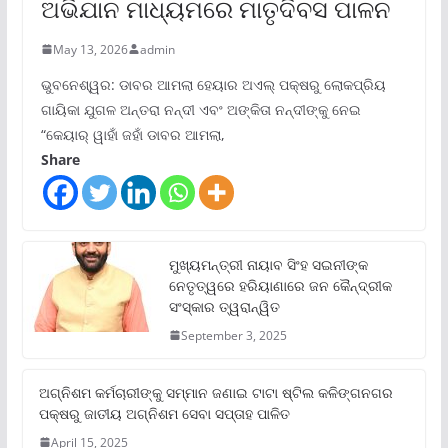
ଅଭିଯାନ ମାଧ୍ୟମରେ ମାତୃଦିବସ ପାଳନ
May 13, 2026
admin
ଭୁବନେଶ୍ୱର: ଡାବର ଆମଲା ହେୟାର ଅଏଲ୍ ପକ୍ଷରୁ ଲୋକପ୍ରିୟ
ଗାୟିକା ଯୁଗଳ ଅନ୍ତରା ନନ୍ଦୀ ଏବଂ ଅଙ୍କିତା ନନ୍ଦୀଙ୍କୁ ନେଇ
“କେୟାର୍ ୱାହାଁ ଜହାଁ ଡାବର ଆମଲା,
Share
ମୁଖ୍ୟମନ୍ତ୍ରୀ ନାୟାବ ସିଂହ ସଇନୀଙ୍କ
ନେତୃତ୍ୱରେ ହରିୟାଣାରେ ଜନ କୈନ୍ଦ୍ରୀକ
ସଂସ୍କାର ତ୍ୱରାନ୍ୱିତ
September 3, 2025
ଅଗ୍ନିଶମ କର୍ମଚାରୀଙ୍କୁ ସମ୍ମାନ ଜଣାଇ ଟାଟା ଷ୍ଟିଲ କଳିଙ୍ଗନଗର
ପକ୍ଷରୁ ଜାତୀୟ ଅଗ୍ନିଶମ ସେବା ସପ୍ତାହ ପାଳିତ
April 15, 2025