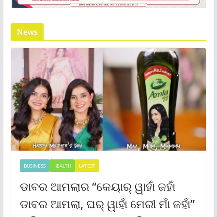
News
BUSINESS
HEALTH
LATEST
ଡାବର ଆମଲାର “କେୟାର୍ ୱାହାଁ ଜହାଁ
ଡାବର ଆମଲା, ଘର୍ ୱାହାଁ ମେରୀ ମାଁ ଜହାଁ”