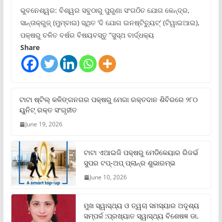
ଭୁବନେଶ୍ୱର: ବିଶ୍ୱର ସବୁଠାରୁ ପୁରୁଣା ସଂଗଠିତ ଯୋଗ କେନ୍ଦ୍ର,
ସାନ୍ତାକ୍ରୁଜ୍ (ମୁମ୍ବାଇ) ସ୍ଥିତ ‘ଦି ଯୋଗ ଇନଷ୍ଟିଚ୍ୟୁଟ୍‌’ (ଟିୱାଇଆଇ),
ପକ୍ଷରୁ ଚଳିତ ବର୍ଷର ବିଷୟବସ୍ତୁ “ସୁସ୍ଥ ବାର୍ଦ୍ଧକ୍ୟ
Share
ଟାଟା ଷ୍ଟିଲ୍‌ କଳିଙ୍ଗନଗର ପକ୍ଷରୁ ମେଗା ରକ୍ତଦାନ ଶିବିରରେ ୨୮୦
ୟୁନିଟ୍‌ ରକ୍ତ ସଂଗୃହୀତ
June 19, 2026
ଟାଟା ଏଆଇଜି ପକ୍ଷରୁ ମେଡିକେୟାର ରିଜର୍ଭ
ସୁପର ଟପ୍‌-ଅପ୍ ପ୍ଲାନ୍‌ର ଶୁଭାରମ୍ଭ
June 10, 2026
ମୁଖ ସ୍ୱାସ୍ଥ୍ୟ ଓ ତ୍ୱଚା ସମସ୍ୟାର ଅଦୃଶ୍ୟ
ସମ୍ପର୍କ :ପ୍ରଖ୍ୟାତ ସ୍ୱାସ୍ଥ୍ୟ ବିଶେଷଜ୍ଞ ଡା.