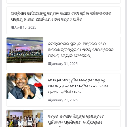
ଅଗ୍ନିଶମ କର୍ମଚାରୀଙ୍କୁ ସମ୍ମାନ ଜଣାଇ ଟାଟା ଷ୍ଟିଲ କଳିଙ୍ଗନଗର
ପକ୍ଷରୁ ଜାତୀୟ ଅଗ୍ନିଶମ ସେବା ସପ୍ତାହ ପାଳିତ
April 15, 2025
କଳିଙ୍ଗନଗର ସୁକିନ୍ଦା ଅଞ୍ଚଳର ୧୫୦
ଛାତ୍ରଛାତ୍ରୀଙ୍କୁଟାଟା ଷ୍ଟିଲ୍ ଫାଉଣ୍ଡେସନ
ପକ୍ଷରୁ ଜ୍ୟୋତି ଫେଲୋସିପ୍‌
January 31, 2025
ରାମାୟଣ ସାଂସ୍କୃତିକ କେନ୍ଦ୍ର ପକ୍ଷରୁ
ଅଯୋଧ୍ୟାରେ ରାମ ମନ୍ଦିର ଉଦଘାଟନର
ପ୍ରଥମ ବାର୍ଷିକୀ ପାଳନ
January 21, 2025
ସମ୍‌ରେ ନବଜାତ ଶିଶୁଙ୍କ କ୍ଷେତ୍ରରେ
ପୁର୍ନଜୀବନ ପ୍ରଶିକ୍ଷଣ କାର୍ଯ୍ୟକ୍ରମ