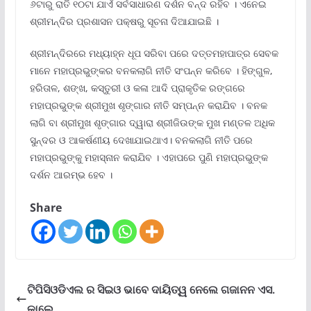
୬ଟାରୁ ରାତି ୧୦ଟା ଯାଏଁ ସର୍ବସାଧାରଣ ଦର୍ଶନ ବନ୍ଦ ରହିବ । ଏନେଇ
ଶ୍ରୀମନ୍ଦିର ପ୍ରଶାସନ ପକ୍ଷରୁ ସୂଚନା ଦିଆଯାଇଛି ।
ଶ୍ରୀମନ୍ଦିରରେ ମଧ୍ୟାହ୍ନ ଧୂପ ସରିବା ପରେ ଦତ୍ତମହାପାତ୍ର ସେବକ
ମାନେ ମହାପ୍ରଭୁଙ୍କର ବନକଲାଗି ନୀତି ସଂପନ୍ନ କରିବେ । ହିଙ୍ଗୁଳ,
ହରିତାଳ, ଶଙ୍ଖ, କସ୍ତୁରୀ ଓ କଳା ଆଦି ପ୍ରାକୃତିକ ରଙ୍ଗରେ
ମହାପ୍ରଭୁଙ୍କ ଶ୍ରୀମୁଖ ଶୃଙ୍ଗାର ନୀତି ସମ୍ପନ୍ନ କରାଯିବ । ବନକ
ଲାଗି ବା ଶ୍ରୀମୁଖ ଶୃଙ୍ଗାର ଦ୍ୱାରା ଶ୍ରୀଜିଉଙ୍କ ମୁଖ ମଣ୍ତଳ ଅଧିକ
ସୁନ୍ଦର ଓ ଆକର୍ଷଣୀୟ ଦେଖାଯାଇଥାଏ। ବନକଲାଗି ନୀତି ପରେ
ମହାପ୍ରଭୁଙ୍କୁ ମହାସ୍ନାନ କରାଯିବ । ଏହାପରେ ପୁଣି ମହାପ୍ରଭୁଙ୍କ
ଦର୍ଶନ ଆରମ୍ଭ ହେବ ।
Share
ଟିପିସିଓଡିଏଲ ର ସିଇଓ ଭାବେ ଦାୟିତ୍ୱ ନେଲେ ଗଜାନନ ଏସ.
କାଲେ