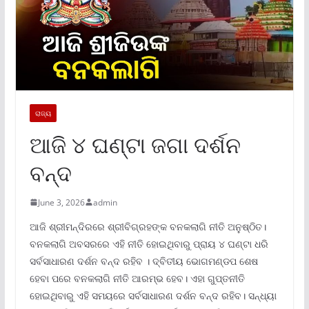
ରାଜ୍ୟ
ଆଜି ୪ ଘଣ୍ଟା ଜଗା ଦର୍ଶନ
ବନ୍ଦ
June 3, 2026
admin
ଆଜି ଶ୍ରୀମନ୍ଦିରରେ ଶ୍ରୀବିଗ୍ରହଙ୍କ ବନକଲାଗି ନୀତି ଅନୁଷ୍ଠିତ।
ବନକଲାଗି ଅବସରରେ ଏହି ନୀତି ହୋଇଥିବାରୁ ପ୍ରାୟ ୪ ଘଣ୍ଟା ଧରି
ସର୍ବସାଧାରଣ ଦର୍ଶନ ବନ୍ଦ ରହିବ । ଦ୍ବିତୀୟ ଭୋଗମଣ୍ଡପ ଶେଷ
ହେବା ପରେ ବନକଲାଗି ନୀତି ଆରମ୍ଭ ହେବ। ଏହା ଗୁପ୍ତନୀତି
ହୋଇଥିବାରୁ ଏହି ସମୟରେ ସର୍ବସାଧାରଣ ଦର୍ଶନ ବନ୍ଦ ରହିବ। ସନ୍ଧ୍ୟା