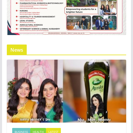
News
BUSINESS
HEALTH
LATEST