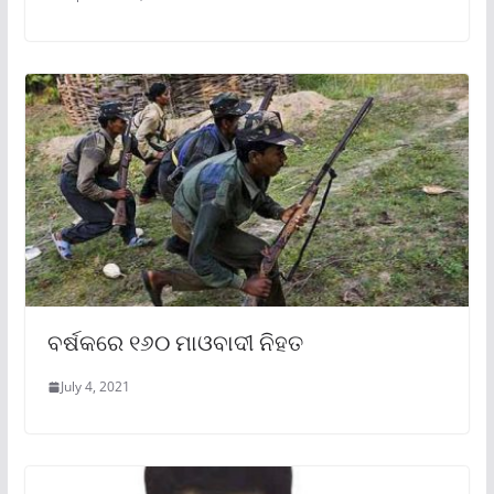
ବର୍ଷକରେ ୧୬୦ ମାଓବାଦୀ ନିହତ
July 4, 2021