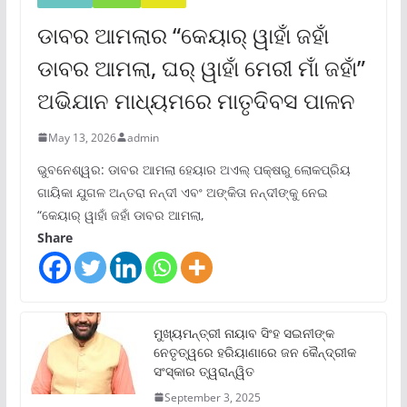
ଡାବର ଆମଲାର “କେୟାର୍ ୱାହାଁ ଜହାଁ
ଡାବର ଆମଲା, ଘର୍ ୱାହାଁ ମେରୀ ମାଁ ଜହାଁ”
ଅଭିଯାନ ମାଧ୍ୟମରେ ମାତୃଦିବସ ପାଳନ
May 13, 2026
admin
ଭୁବନେଶ୍ୱର: ଡାବର ଆମଲା ହେୟାର ଅଏଲ୍ ପକ୍ଷରୁ ଲୋକପ୍ରିୟ
ଗାୟିକା ଯୁଗଳ ଅନ୍ତରା ନନ୍ଦୀ ଏବଂ ଅଙ୍କିତା ନନ୍ଦୀଙ୍କୁ ନେଇ
“କେୟାର୍ ୱାହାଁ ଜହାଁ ଡାବର ଆମଲା,
Share
ମୁଖ୍ୟମନ୍ତ୍ରୀ ନାୟାବ ସିଂହ ସଇନୀଙ୍କ
ନେତୃତ୍ୱରେ ହରିୟାଣାରେ ଜନ କୈନ୍ଦ୍ରୀକ
ସଂସ୍କାର ତ୍ୱରାନ୍ୱିତ
September 3, 2025