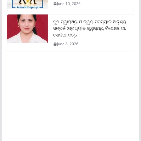
June 10, 2026
ମୁଖ ସ୍ୱାସ୍ଥ୍ୟ ଓ ତ୍ୱଚା ସମସ୍ୟାର ଅଦୃଶ୍ୟ
ସମ୍ପର୍କ :ପ୍ରଖ୍ୟାତ ସ୍ୱାସ୍ଥ୍ୟ ବିଶେଷଜ୍ଞ ଡା.
ସୋନିଆ ଦତ୍ତ
June 8, 2026