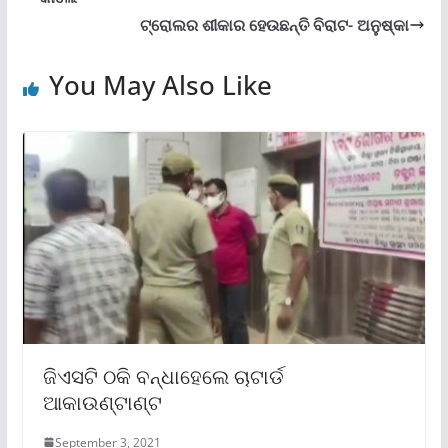
ଟ୍ରୋଲର ଶୀକାର ହେଉଛନ୍ତି ବିରାଟ- ଅନୁଷ୍କା
You May Also Like
ଜିଏସଟି ଠକି ବନ୍ଧାହେଲେ ଚାଟାର୍ଡ
ଆକାଉଣ୍ଟାଣ୍ଟ
September 3, 2021