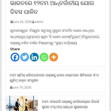
ଭାରତରେ ୧୨ତମ ଆନ୍ତର୍ଜାତୀୟ ଯୋଗ
ଦିବସ ପାଳିତ
June 24, 2026
admin
ଭୁବନେଶ୍ୱର: ବିଶ୍ୱର ସବୁଠାରୁ ପୁରୁଣା ସଂଗଠିତ ଯୋଗ କେନ୍ଦ୍ର,
ସାନ୍ତାକ୍ରୁଜ୍ (ମୁମ୍ବାଇ) ସ୍ଥିତ ‘ଦି ଯୋଗ ଇନଷ୍ଟିଚ୍ୟୁଟ୍‌’ (ଟିୱାଇଆଇ),
ପକ୍ଷରୁ ଚଳିତ ବର୍ଷର ବିଷୟବସ୍ତୁ “ସୁସ୍ଥ ବାର୍ଦ୍ଧକ୍ୟ
Share
ଟାଟା ଷ୍ଟିଲ୍‌ କଳିଙ୍ଗନଗର ପକ୍ଷରୁ ମେଗା ରକ୍ତଦାନ ଶିବିରରେ ୨୮୦
ୟୁନିଟ୍‌ ରକ୍ତ ସଂଗୃହୀତ
June 19, 2026
ଟାଟା ଏଆଇଜି ପକ୍ଷରୁ ମେଡିକେୟାର ରିଜର୍ଭ
ସୁପର ଟପ୍‌-ଅପ୍ ପ୍ଲାନ୍‌ର ଶୁଭାରମ୍ଭ