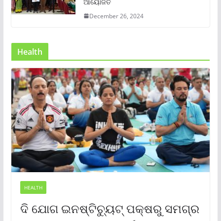
ଆୟୋଜିତ
December 26, 2024
Health
HEALTH
ଦି ଯୋଗ ଇନଷ୍ଟିଚ୍ୟୁଟ୍ ପକ୍ଷରୁ ସମଗ୍ର