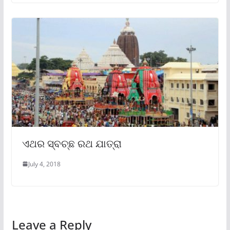
ଏଥର ସ୍ବଚ୍ଛ ରଥ ଯାତ୍ରା
July 4, 2018
Leave a Reply