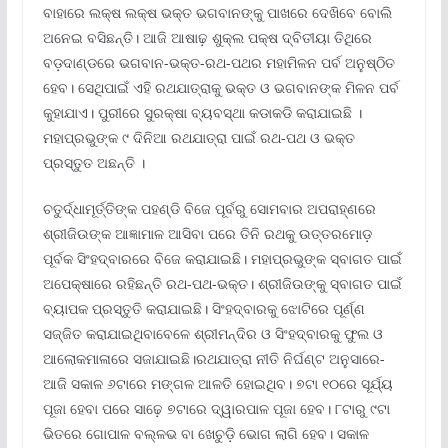
ବାହାରେ ଲକ୍ଷ ଲକ୍ଷ ଭକ୍ତ ଭଗବାନଙ୍କୁ ପାଖରେ ଦେଖିବେ ବୋଲି
ଅନେଇ ବସିଛନ୍ତି। ଆଜି ଆଷାଢ଼ ଶୁକ୍ଲ ପକ୍ଷ ଦ୍ବିତୀୟା ତିଥିରେ
ବଡ଼ଦାଣ୍ଡରେ ଭଗବାନ-ଭକ୍ତ-ରଥ-ପଥର ମହାମିଳନ ପର୍ବ ଅନୁଷ୍ଠିତ
ହେବ। ସେଥିପାଇଁ ଏହି ରଥଯାତ୍ରାକୁ ଭକ୍ତ ଓ ଭଗବାନଙ୍କ ମିଳନ ପର୍ବ
କୁହାଯାଏ। ପୁରୀରେ ସୁରକ୍ଷା ବ୍ୟବସ୍ଥା କଡାକଡି କରାଯାଇଛି ।
ମହାପ୍ରଭୁଙ୍କ ୯ ଦିନିଆ ରଥଯାତ୍ରା ପାଇଁ ରଥ-ପଥ ଓ ଭକ୍ତ
ପ୍ରସ୍ତୁତ ଅଛନ୍ତି ।
ଚତୁର୍ଦ୍ଧାମୂର୍ତ୍ତିଙ୍କ ପହଣ୍ଡି ବିଜେ ପୂର୍ବରୁ ସୋମବାର ଅପରାହ୍ଣରେ
ଶ୍ରୀଜିଉଙ୍କ ଆଜ୍ଞାମାଳ ଆସିବା ପରେ ତିନି ରଥକୁ ଉତ୍ତରମୋଡ଼
ପୂର୍ବକ ସିଂହଦ୍ବାରରେ ବିଜେ କରାଯାଇଛି। ମହାପ୍ରଭୁଙ୍କ ସ୍ବାଗତ ପାଇଁ
ଅପେକ୍ଷାରେ ରହିଛନ୍ତି ରଥ-ପଥ-ଭକ୍ତ। ଶ୍ରୀଜିଉଙ୍କୁ ସ୍ବାଗତ ପାଇଁ
ବ୍ୟାପକ ପ୍ରସ୍ତୁତି କରାଯାଇଛି। ସିଂହଦ୍ବାରକୁ ଝୋଟିରେ ପୂର୍ଣ୍ଣ
ସଜ୍ଜିତ କରାଯାଇଥିବାବେଳେ ଶ୍ରୀମନ୍ଦିର ଓ ସିଂହଦ୍ବାରକୁ ଫୁଲ ଓ
ଆଲୋକମାଳାରେ ସଜାଯାଇଛି।ରଥଯାତ୍ରା ନୀତି ନିର୍ଘଣ୍ଟ ଅନୁସାରେ-
ଆଜି ସକାଳ ୬ଟାରେ ମଙ୍ଗଳ ଆଳତି ହୋଇଥିବ। ୭ଟା ୧୦ରେ ସୂର୍ଯ୍ୟ
ପୂଜା ହେବା ପରେ ସାଢ଼େ ୭ଟାରେ ଦ୍ୱାରପାଳ ପୂଜା ହେବ। ୮ଟାରୁ ୯ଟା
ଭିତରେ ଗୋପାଳ ବଲ୍ଳଭ ବା ଖେଚୁଡ଼ି ଭୋଗ ଲାଗି ହେବ। ସକାଳ