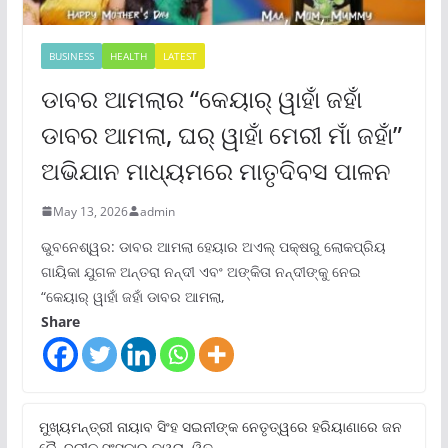
BUSINESS
HEALTH
LATEST
ଡାବର ଆମଲାର “କେୟାର୍ ୱାହାଁ ଜହାଁ
ଡାବର ଆମଲା, ଘର୍ ୱାହାଁ ମେରୀ ମାଁ ଜହାଁ”
ଅଭିଯାନ ମାଧ୍ୟମରେ ମାତୃଦିବସ ପାଳନ
May 13, 2026
admin
ଭୁବନେଶ୍ୱର: ଡାବର ଆମଲା ହେୟାର ଅଏଲ୍ ପକ୍ଷରୁ ଲୋକପ୍ରିୟ
ଗାୟିକା ଯୁଗଳ ଅନ୍ତରା ନନ୍ଦୀ ଏବଂ ଅଙ୍କିତା ନନ୍ଦୀଙ୍କୁ ନେଇ
“କେୟାର୍ ୱାହାଁ ଜହାଁ ଡାବର ଆମଲା,
Share
ମୁଖ୍ୟମନ୍ତ୍ରୀ ନାୟାବ ସିଂହ ସଇନୀଙ୍କ ନେତୃତ୍ୱରେ ହରିୟାଣାରେ ଜନ
କୈନ୍ଦ୍ରୀକ ସଂସ୍କାର ତ୍ୱରାନ୍ୱିତ