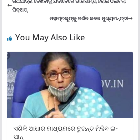
ରଥଯାତ୍ରା ଦେଖିବାକୁ ଯିବାବେଳେ ଭାରସାମ୍ୟ ହରାଇ ଓଲଟିଲା
ପିକ୍ଅ‌ପ୍‌
ମହାପ୍ରଭୁଙ୍କୁ ଦର୍ଶନ କଲେ ମୁଖ୍ୟମନ୍ତ୍ରୀ
You May Also Like
ଏଣିକି ଆଧାର ମାଧ୍ୟମରେ ତୁରନ୍ତ ମିଳିବ ଇ-
ପାନ୍