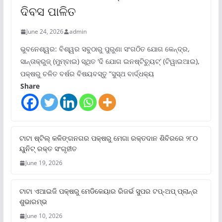
ଦିବସ ପାଳିତ
June 24, 2026
admin
ଭୁବନେଶ୍ୱର: ବିଶ୍ୱର ସବୁଠାରୁ ପୁରୁଣା ସଂଗଠିତ ଯୋଗ କେନ୍ଦ୍ର,
ସାନ୍ତାକ୍ରୁଜ୍ (ମୁମ୍ବାଇ) ସ୍ଥିତ ‘ଦି ଯୋଗ ଇନଷ୍ଟିଚ୍ୟୁଟ୍‌’ (ଟିୱାଇଆଇ),
ପକ୍ଷରୁ ଚଳିତ ବର୍ଷର ବିଷୟବସ୍ତୁ “ସୁସ୍ଥ ବାର୍ଦ୍ଧକ୍ୟ
Share
ଟାଟା ଷ୍ଟିଲ୍‌ କଳିଙ୍ଗନଗର ପକ୍ଷରୁ ମେଗା ରକ୍ତଦାନ ଶିବିରରେ ୨୮୦
ୟୁନିଟ୍‌ ରକ୍ତ ସଂଗୃହୀତ
June 19, 2026
ଟାଟା ଏଆଇଜି ପକ୍ଷରୁ ମେଡିକେୟାର ରିଜର୍ଭ ସୁପର ଟପ୍‌-ଅପ୍ ପ୍ଲାନ୍‌ର
ଶୁଭାରମ୍ଭ
June 10, 2026