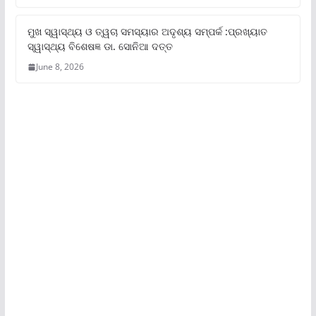
ମୁଖ ସ୍ୱାସ୍ଥ୍ୟ ଓ ତ୍ୱଚା ସମସ୍ୟାର ଅଦୃଶ୍ୟ ସମ୍ପର୍କ :ପ୍ରଖ୍ୟାତ
ସ୍ୱାସ୍ଥ୍ୟ ବିଶେଷଜ୍ଞ ଡା. ସୋନିଆ ଦତ୍ତ
June 8, 2026