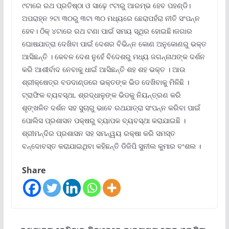
୯ଟାରେ ରଥ ପ୍ରତିଷ୍ଠା ଓ ସାଢ଼େ ୯ଟାରୁ ଆରମ୍ଭ ହେବ ପହଣ୍ଡି।
ଅପରାହ୍ନ ୨ଟା ୩୦ରୁ ୩ଟା ୩୦ ମଧ୍ୟରେ ଛେରାପହଁରା ନୀତି ସଂପନ୍ନ
ହେବ। ଠିକ୍ ୪ଟାରେ ରଥ ଟଣା ପାଇଁ ସମୟ ସ୍ଥିର ହୋଇଛି।ଜଗାର
ଘୋଷଯାତ୍ରା ଦେଖିବା ପାଇଁ ଦେଶର ବିଭିନ୍ନ କୋଣ ଅନୁକୋଣରୁ ଭକ୍ତ
ଆସିଛନ୍ତି । କେବଳ ଦେଶ ନୁହେଁ ବିଦେଶରୁ ମଧ୍ୟ ଜଗନ୍ନାଥଙ୍କ ଦର୍ଶନ
କରି ଆଶୀର୍ବାଦ ନେବାକୁ ଧାଇଁ ଆସିଛନ୍ତି ଶହ ଶହ ଭକ୍ତ । ଆଉ
ଶ୍ରୀକ୍ଷେତ୍ର ବଡଦାଣ୍ଡରେ ଭକ୍ତଙ୍କ ଭିଡ ଦେଖିବାକୁ ମିଳିଛି ।
ଟ୍ରାଫିକ ବ୍ୟବସ୍ଥା, ଶ୍ରଦ୍ଧାଳୁଙ୍କ ଭିଡକୁ ନିୟନ୍ତ୍ରଣ କରି
ଶୃଙ୍ଖଳିତ ଦର୍ଶନ ସହ ସୁଚାରୁ ଭାବେ ରଥଯାତ୍ରା ସଂପନ୍ନ କରିବା ପାଇଁ
ପୋଲିସ ପ୍ରଶାସନ ପକ୍ଷରୁ ବ୍ୟାପକ ବ୍ୟବସ୍ଥା କରାଯାଇଛି ।
ଶ୍ରୀମନ୍ଦିର ପ୍ରଶାସନ ସହ ସମନ୍ୱୟ ରକ୍ଷା କରି ସମସ୍ତ
ବନ୍ଦୋବସ୍ତ କରାଯାଇଥିବା କହିଛନ୍ତି ଡିଜିପି ସୁନୀଲ କୁମାର ବଂଶଲ ।
Share