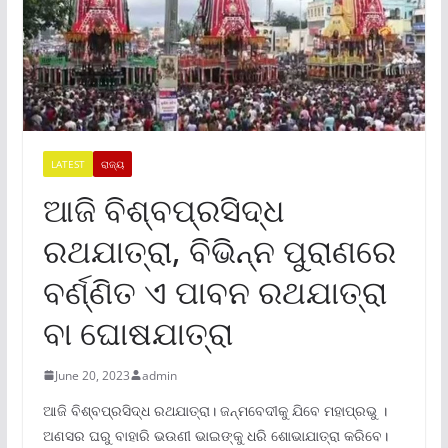
LATEST
ରାଜ୍ୟ
ଆଜି ବିଶ୍ବପ୍ରସିଦ୍ଧ
ରଥଯାତ୍ରା, ବିଭିନ୍ନ ପୁରାଣରେ
ବର୍ଣ୍ଣିତ ଏ ପାବନ ରଥଯାତ୍ରା
ବା ଘୋଷଯାତ୍ରା
June 20, 2023
admin
ଆଜି ବିଶ୍ବପ୍ରସିଦ୍ଧ ରଥଯାତ୍ରା। ଜନ୍ମବେଦୀକୁ ଯିବେ ମହାପ୍ରଭୁ ।
ଅଣସର ଘରୁ ବାହାରି ଭଉଣୀ ଭାଇଙ୍କୁ ଧରି ଶୋଭାଯାତ୍ରା କରିବେ।