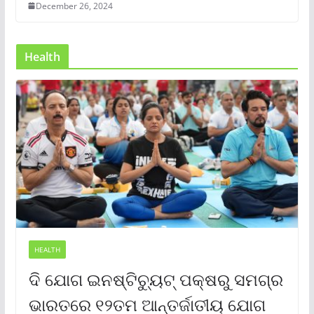
December 26, 2024
Health
HEALTH
ଦି ଯୋଗ ଇନଷ୍ଟିଚ୍ୟୁଟ୍ ପକ୍ଷରୁ ସମଗ୍ର
ଭାରତରେ ୧୨ତମ ଆନ୍ତର୍ଜାତୀୟ ଯୋଗ