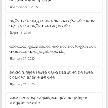
September 3, 2025
ଅଗ୍ନିଶମ କର୍ମଚାରୀଙ୍କୁ ସମ୍ମାନ ଜଣାଇ ଟାଟା ଷ୍ଟିଲ କଳିଙ୍ଗନଗର
ପକ୍ଷରୁ ଜାତୀୟ ଅଗ୍ନିଶମ ସେବା ସପ୍ତାହ ପାଳିତ
April 15, 2025
କଳିଙ୍ଗନଗର ସୁକିନ୍ଦା ଅଞ୍ଚଳର ୧୫୦ ଛାତ୍ରଛାତ୍ରୀଙ୍କୁଟାଟା ଷ୍ଟିଲ୍
ଫାଉଣ୍ଡେସନ ପକ୍ଷରୁ ଜ୍ୟୋତି ଫେଲୋସିପ୍‌
January 31, 2025
ରାମାୟଣ ସାଂସ୍କୃତିକ କେନ୍ଦ୍ର ପକ୍ଷରୁ ଅଯୋଧ୍ୟାରେ ରାମ ମନ୍ଦିର
ଉଦଘାଟନର ପ୍ରଥମ ବାର୍ଷିକୀ ପାଳନ
January 21, 2025
ସମ୍‌ରେ ନବଜାତ ଶିଶୁଙ୍କ କ୍ଷେତ୍ରରେ ପୁର୍ନଜୀବନ ପ୍ରଶିକ୍ଷଣ
କାର୍ଯ୍ୟକ୍ରମ ଆୟୋଜିତ