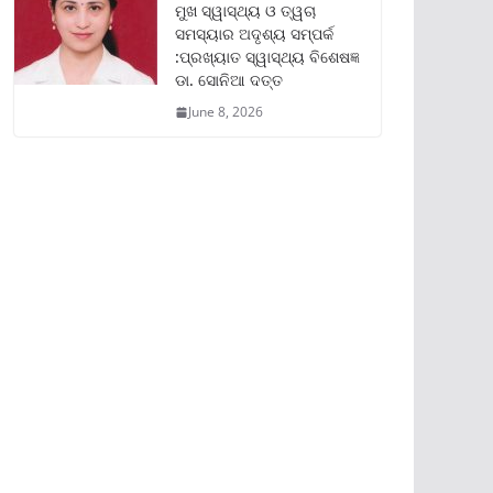
ମୁଖ ସ୍ୱାସ୍ଥ୍ୟ ଓ ତ୍ୱଚା
ସମସ୍ୟାର ଅଦୃଶ୍ୟ ସମ୍ପର୍କ
:ପ୍ରଖ୍ୟାତ ସ୍ୱାସ୍ଥ୍ୟ ବିଶେଷଜ୍ଞ
ଡା. ସୋନିଆ ଦତ୍ତ
June 8, 2026