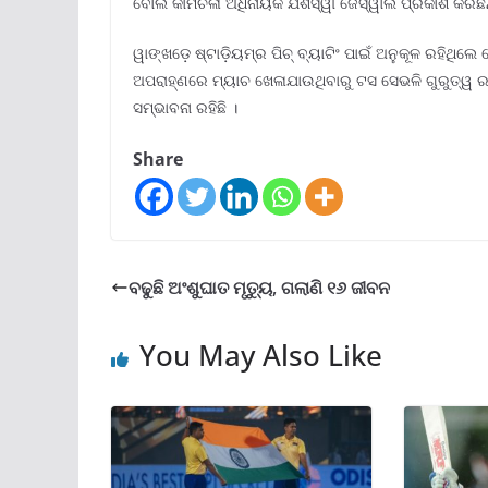
ବୋଲି କାମଚଳା ଅଧିନାୟକ ଯଶସ୍ୱୀ ଜୈସ୍ୱାଲ ପ୍ରକାଶ କରିଛନ୍
ୱାଙ୍ଖଡ଼େ ଷ୍ଟାଡ଼ିୟମ୍‌ର ପିଚ୍ ବ୍ୟାଟିଂ ପାଇଁ ଅନୁକୂଳ ରହିଥିଲେ
ଅପରାହ୍ଣରେ ମ୍ୟାଚ ଖେଳାଯାଉଥିବାରୁ ଟସ ସେଭଳି ଗୁରୁତ୍ୱ ରଖି
ସମ୍ଭାବନା ରହିଛି ।
Share
ବଢୁଛି ଅଂଶୁଘାତ ମୃତ୍ୟୁ, ଗଲାଣି ୧୬ ଜୀବନ
You May Also Like