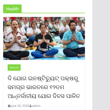
Health
HEALTH
ଦି ଯୋଗ ଇନଷ୍ଟିଚ୍ୟୁଟ୍ ପକ୍ଷରୁ
ସମଗ୍ର ଭାରତରେ ୧୨ତମ
ଆନ୍ତର୍ଜାତୀୟ ଯୋଗ ଦିବସ ପାଳିତ
June 24, 2026
admin