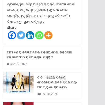
ଭୁବନେଶ୍ୱର: ବିଶ୍ୱର ସବୁଠାରୁ ପୁରୁଣା ସଂଗଠିତ ଯୋଗ
କେନ୍ଦ୍ର, ସାନ୍ତାକ୍ରୁଜ୍ (ମୁମ୍ବାଇ) ସ୍ଥିତ ‘ଦି ଯୋଗ
ଇନଷ୍ଟିଚ୍ୟୁଟ୍‌’ (ଟିୱାଇଆଇ), ପକ୍ଷରୁ ଚଳିତ ବର୍ଷର
ବିଷୟବସ୍ତୁ “ସୁସ୍ଥ ବାର୍ଦ୍ଧକ୍ୟ
Share
ଟାଟା ଷ୍ଟିଲ୍‌ କଳିଙ୍ଗନଗର ପକ୍ଷରୁ ମେଗା ରକ୍ତଦାନ
ଶିବିରରେ ୨୮୦ ୟୁନିଟ୍‌ ରକ୍ତ ସଂଗୃହୀତ
June 19, 2026
ଟାଟା ଏଆଇଜି ପକ୍ଷରୁ
ମେଡିକେୟାର ରିଜର୍ଭ ସୁପର ଟପ୍‌-
ଅପ୍ ପ୍ଲାନ୍‌ର ଶୁଭାରମ୍ଭ
June 10, 2026