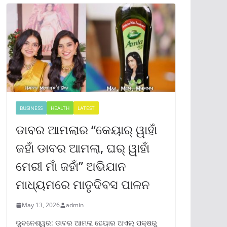
BUSINESS
HEALTH
LATEST
ଡାବର ଆମଲାର “କେୟାର୍ ୱାହାଁ
ଜହାଁ ଡାବର ଆମଲା, ଘର୍ ୱାହାଁ
ମେରୀ ମାଁ ଜହାଁ” ଅଭିଯାନ
ମାଧ୍ୟମରେ ମାତୃଦିବସ ପାଳନ
May 13, 2026
admin
ଭୁବନେଶ୍ୱର: ଡାବର ଆମଲା ହେୟାର ଅଏଲ୍ ପକ୍ଷରୁ