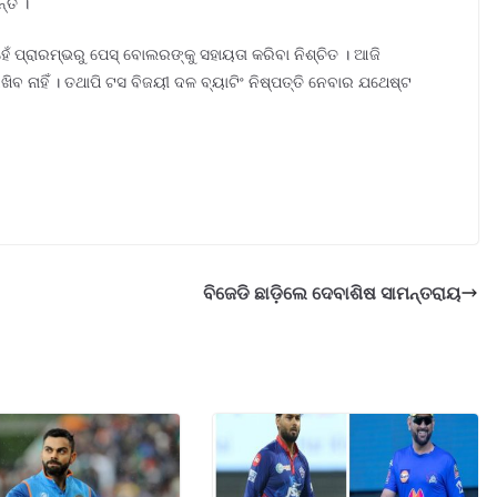
ତି ।
 ହେଁ ପ୍ରାରମ୍ଭରୁ ପେସ୍ ବୋଲରଙ୍କୁ ସହାୟତା କରିବା ନିଶ୍ଚିତ । ଆଜି
ବ ନାହିଁ । ତଥାପି ଟସ ବିଜୟୀ ଦଳ ବ୍ୟାଟିଂ ନିଷ୍ପତ୍ତି ନେବାର ଯଥେଷ୍ଟ
ବିଜେଡି ଛାଡ଼ିଲେ ଦେବାଶିଷ ସାମନ୍ତରାୟ