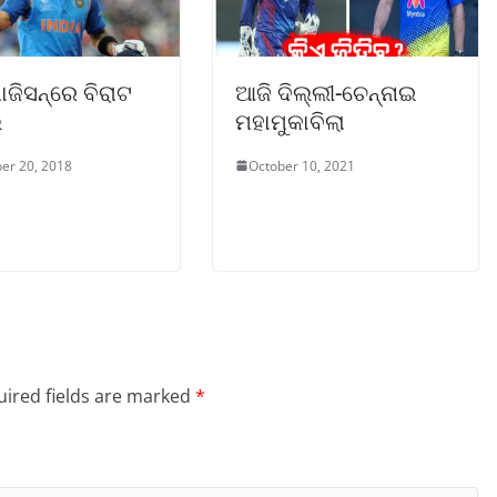
ଜିସନ୍ରେ ବିରାଟ
ଆଜି ଦିଲ୍ଲୀ-ଚେନ୍ନାଇ
ି
ମହାମୁକାବିଲା
er 20, 2018
October 10, 2021
ired fields are marked
*