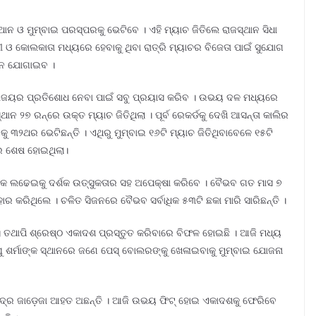
ାନ ଓ ମୁମ୍ବାଇ ପରସ୍ପରକୁ ଭେଟିବେ । ଏହି ମ୍ୟାଚ ଜିତିଲେ ରାଜସ୍ଥାନ ସିଧା
ଓ କୋଲକାତା ମଧ୍ୟରେ ହେବାକୁ ଥିବା ରାତ୍ରି ମ୍ୟାଚର ବିଜେତା ପାଇଁ ସୁଯୋଗ
ଜନ ଯୋଗାଇବ ।
ବ ପରାଜୟର ପ୍ରତିଶୋଧ ନେବା ପାଇଁ ସବୁ ପ୍ରୟାସ କରିବ । ଉଭୟ ଦଳ ମଧ୍ୟରେ
ନ ୨୭ ରନ୍ରେ ଉକ୍ତ ମ୍ୟାଚ ଜିତିଥିଲା । ପୂର୍ବ ରେକର୍ଡକୁ ଦେଖି ଆସନ୍ତା କାଲିର
 ୩୨ଥର ଭେଟିଛନ୍ତି । ଏଥିରୁ ମୁମ୍ବାଇ ୧୬ଟି ମ୍ୟାଚ ଜିତିଥିବାବେଳେ ୧୫ଟି
େ ଶେଷ ହୋଇଥିଲା।
ଏକ ଲଢେଇକୁ ଦର୍ଶକ ଉତ୍ସୁକତାର ସହ ଅପେକ୍ଷା କରିବେ । ବୈଭବ ଗତ ମାସ ୭
ହାର କରିଥିଲେ । ଚଳିତ ସିଜନରେ ବୈଭବ ସର୍ବାଧିକ ୫୩ଟି ଛକା ମାରି ସାରିଛନ୍ତି ।
। ତଥାପି ଶ୍ରେଷ୍ଠ ଏକାଦଶ ପ୍ରସ୍ତୁତ କରିବାରେ ବିଫଳ ହୋଇଛି । ଆଜି ମଧ୍ୟ
ଘୁ ଶର୍ମାଙ୍କ ସ୍ଥାନରେ ଜଣେ ପେସ୍ ବୋଲରଙ୍କୁ ଖେଳାଇବାକୁ ମୁମ୍ବାଇ ଯୋଜନା
ନ୍ଦ୍ର ଜାଡ଼େଜା ଆହତ ଅଛନ୍ତି । ଆଜି ଉଭୟ ଫିଟ୍ ହୋଇ ଏକାଦଶକୁ ଫେରିବେ