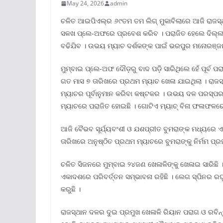
May 24, 2026
admin
ଚଳିତ ଆଇପିଏଲ୍‌ର ୬୯ତମ ତମ ଲିଗ୍ ମୁକାବିଲାରେ ଆଜି ରାଜସ୍ଥ
ସଳଖ ପ୍ଲେ-ଅଫରେ ପ୍ରବେଶ କରିବ । ପରାଜିତ ହେଲେ ଦିଲ୍ଲୀ 
ବଢିଯିବ । ଉଭୟ ମ୍ୟାଚ ଦର୍ଶକଙ୍କ ପାଇଁ ଭରପୁର ମନୋରଞ୍
ମୁମ୍ବାଇ ପ୍ଲେ-ଅଫ ଦୌଡ଼ରୁ ବାଦ ପଡ଼ି ସାରିଥିଲେ ହେଁ ପୂର୍
ଗତ ମାସ ୭ ତାରିଖରେ ପ୍ରଥମ ମ୍ୟାଚ ଖେଳା ଯାଇଥିଲା । ରାଜସ୍ଥା
ମ୍ୟାଚର ପୂର୍ବାନୁମାନ କରିବା କଷ୍ଟକର । ଉଭୟ ଦଳ ପରସ୍ପରକୁ
ମ୍ୟାଚରେ ପରାଜିତ ହୋଇଛି । ଗୋଟିଏ ମ୍ୟାଚ୍ ବିନା ଫଳାଫଳର
ଆଜି ବୈଭବ ସୂର୍ଯ୍ୟବଂଶୀ ଓ ଯଶପ୍ରୀତ ବୁମରାଙ୍କ ମଧ୍ୟରେ 
ତାରିଖରେ ଅନୁଷ୍ଠିତ ପ୍ରଥମ ମ୍ୟାଚରେ ବୁମରାଙ୍କୁ ନିର୍ମମ ପ୍ର
ଚଳିତ ସିଜନରେ ମୁମ୍ବାଇ ୨୪ଜଣ ଖେଳାଳିଙ୍କୁ ଖେଳାଇ ସାରିଛି 
ଏକାଦଶରେ ପରିବର୍ତ୍ତନ ସମ୍ଭାବନା ରହିଛି । ଲେଗ ସ୍ପିନର ର
କରୁଛି ।
ରାଜସ୍ଥାନ ଦଳର ଦୁଇ ପ୍ରମୁଖ ଖେଳାଳି ରିୟାନ ପରାଗ ଓ ରବି