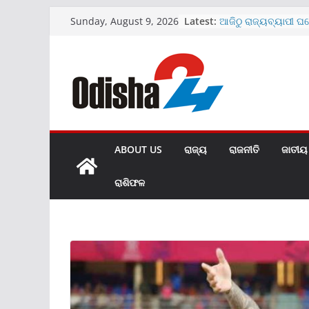
Skip
Latest:
ଆଜିଠୁ ରାଜ୍ୟବ୍ୟାପୀ ଘ
Sunday, August 9, 2026
to
ଅଭିଯାନ
ମେଡିକାଲ ବେଡ଼ରୁମରେ 
content
ଭାଇରାଲ ହେଲା ଭିଡିଓ
SBIରେ ୧୫୩୮ କ୍ଲର୍କ ପଦବ
ଜାରି
ଖୋଲିଲା ହୀରାକୁଦର ଆଉ
ମାଗଣା ରହିବ UPI ପେମ
ABOUT US
ରାଜ୍ୟ
ରାଜନୀତି
ଜାତୀୟ
ରାଶିଫଳ