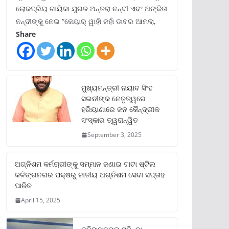
ଲୋକପ୍ରିୟ ଗାୟିକା ଯୁଗଳ ଅନ୍ତରା ନନ୍ଦୀ ଏବଂ ଅଙ୍କିତା
ନନ୍ଦୀଙ୍କୁ ନେଇ “କେୟାର୍ ୱାହାଁ ଜହାଁ ଡାବର ଆମଲା,
Share
ମୁଖ୍ୟମନ୍ତ୍ରୀ ନାୟାବ ସିଂହ
ସଇନୀଙ୍କ ନେତୃତ୍ୱରେ
ହରିୟାଣାରେ ଜନ କୈନ୍ଦ୍ରୀକ
ସଂସ୍କାର ତ୍ୱରାନ୍ୱିତ
September 3, 2025
ଅଗ୍ନିଶମ କର୍ମଚାରୀଙ୍କୁ ସମ୍ମାନ ଜଣାଇ ଟାଟା ଷ୍ଟିଲ
କଳିଙ୍ଗନଗର ପକ୍ଷରୁ ଜାତୀୟ ଅଗ୍ନିଶମ ସେବା ସପ୍ତାହ
ପାଳିତ
April 15, 2025