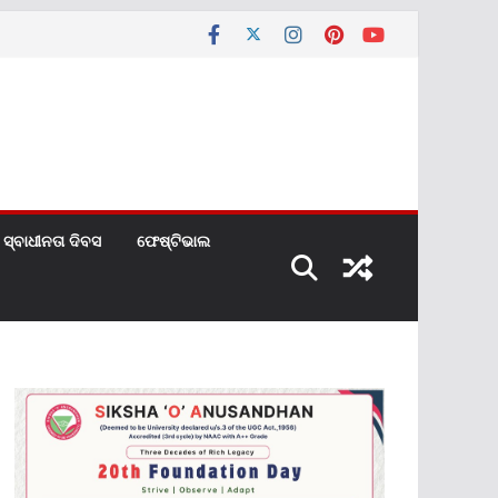
ସ୍ବାଧୀନତା ଦିବସ
ଫେଷ୍ଟିଭାଲ