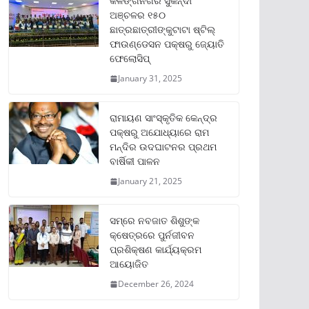
କଳିଙ୍ଗନଗର ସୁକିନ୍ଦା
ଅଞ୍ଚଳର ୧୫୦
ଛାତ୍ରଛାତ୍ରୀଙ୍କୁଟାଟା ଷ୍ଟିଲ୍
ଫାଉଣ୍ଡେସନ ପକ୍ଷରୁ ଜ୍ୟୋତି
ଫେଲୋସିପ୍‌
January 31, 2025
ରାମାୟଣ ସାଂସ୍କୃତିକ କେନ୍ଦ୍ର
ପକ୍ଷରୁ ଅଯୋଧ୍ୟାରେ ରାମ
ମନ୍ଦିର ଉଦଘାଟନର ପ୍ରଥମ
ବାର୍ଷିକୀ ପାଳନ
January 21, 2025
ସମ୍‌ରେ ନବଜାତ ଶିଶୁଙ୍କ
କ୍ଷେତ୍ରରେ ପୁର୍ନଜୀବନ
ପ୍ରଶିକ୍ଷଣ କାର୍ଯ୍ୟକ୍ରମ
ଆୟୋଜିତ
December 26, 2024