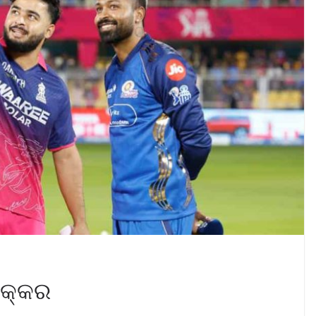
ଟକ୍କର