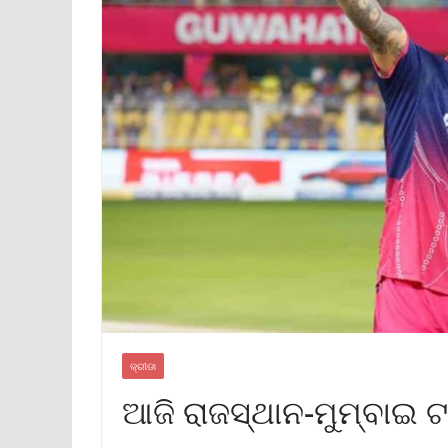
କ୍ରୀଡା
ଆଜି ରାଜସ୍ଥାନ-ମୁମ୍ବାଇ 