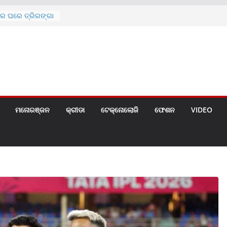
ରେ ଘରେ ତ୍ରିରଙ୍ଗା
ଗୀତ ଗାଇଲେ ସୋନୁ,
ୀ ପାଇଁ ବିଜ୍ଞପ୍ତି
 ୪ ଗେଟ୍
େଣ୍ଟ
ମନୋରଞ୍ଜନ
କ୍ରୀଡା
ଟେକ୍ନୋଲୋଜି
ଫେଶନ
VIDEO