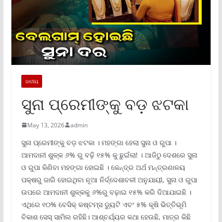
ଜାତୀୟ
ସୁନା ପ୍ରେମୀଙ୍କୁ ବଡ଼ ଝଟକା
May 13, 2026
admin
ସୁନା ପ୍ରେମୀଙ୍କୁ ବଡ଼ ଝଟକା । ମହଙ୍ଗା ହେଲା ସୁନା ଓ ରୁପା ।
ଆମଦାନୀ ଶୁଳ୍କ ୬% ରୁ ବଢ଼ି ୧୫% କୁ ଛୁଇଁଲା! । ଆଜିଠୁ ଦେଶରେ ସୁନା
ଓ ରୁପା କିଣିବା ମହଙ୍ଗା ହୋଇଛି । କେନ୍ଦ୍ର ଅର୍ଥ ମନ୍ତ୍ରଣାଳୟ
ପକ୍ଷରୁ ଜାରି ହୋଇଥିବା ନୂଆ ନିର୍ଦ୍ଦେଶାବଳୀ ଅନୁଯାୟୀ, ସୁନା ଓ ରୁପା
ଉପରେ ଆମଦାନୀ ଶୁଳ୍କକୁ ୬%ରୁ ବଢ଼ାଇ ୧୫% କରି ଦିଆଯାଇଛି ।
ଏଥିରେ ୧୦% ବେସିକ୍ କଷ୍ଟମ୍ସ ଡ୍ୟୁଟି ଏବଂ ୫% କୃଷି ଭିତ୍ତିଭୂମି
ବିକାଶ ସେସ୍ ସାମିଲ ରହିଛି। ଆଶ୍ଚର୍ଯ୍ୟର କଥା ହେଉଛି, ମାତ୍ର କିଛି