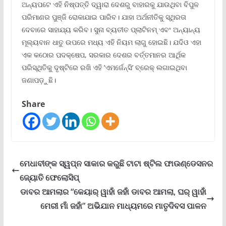
ଅନ୍ୟପଟେ ଏହି ନିଷ୍ପତ୍ତି ଦ୍ୱାରା ଦେଶରୁ ବାହାରକୁ ଯାଉଥିବା ବିପୁଳ
ପରିମାଣର ପୁଞ୍ଜି ରୋକାଯାଇ ପାରିବ। ଯାହା ଅର୍ଥନୀତିକୁ ସ୍ଥିରତା
ଦେବାରେ ସାହାଯ୍ୟ କରିବ। ସୁନା ବ୍ୟତୀତ ପ୍ଲାଟିନମ୍ ଏବଂ ଅନ୍ୟାନ୍ୟ
ମୂଲ୍ୟବାନ ଧାତୁ ଉପରେ ମଧ୍ୟ ଏହି ନିୟମ ଲାଗୁ ହୋଇଛି। ଯଦିଓ ଏହା
ଏକ କଠୋର ପଦକ୍ଷେପ, ସରକାର ଦେଶର ବର୍ତ୍ତମାନର ଆର୍ଥିକ
ପରିସ୍ଥିତିକୁ ଦୃଷ୍ଟିରେ ରଖି ଏହି ‘ଏମର୍ଜେନ୍ସି’ ବ୍ରେକ୍ ଲଗାଇଥିବା
ଜଣାପଡ଼ୁଛି।
Share
ମେଧାବୀଙ୍କ ସ୍ୱପ୍ନ ସାକାର କରୁଛି ଟାଟା ଷ୍ଟିଲ ଫାଉଣ୍ଡେସନର
ଜ୍ୟୋତି ଫେଲୋସିପ୍‌
ଡାବର ଆମଲାର “କେୟାର୍ ୱାହାଁ ଜହାଁ ଡାବର ଆମଲା, ଘର୍ ୱାହାଁ
ମେରୀ ମାଁ ଜହାଁ” ଅଭିଯାନ ମାଧ୍ୟମରେ ମାତୃଦିବସ ପାଳନ