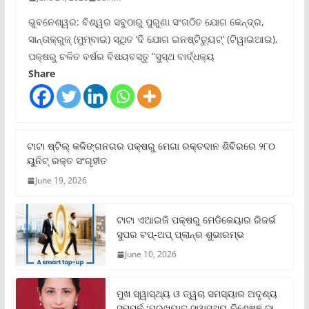
ଭୁବନେଶ୍ୱର: ବିଶ୍ୱର ସବୁଠାରୁ ପୁରୁଣା ସଂଗଠିତ ଯୋଗ କେନ୍ଦ୍ର,
ସାନ୍ତାକ୍ରୁଜ୍ (ମୁମ୍ବାଇ) ସ୍ଥିତ ‘ଦି ଯୋଗ ଇନଷ୍ଟିଚ୍ୟୁଟ୍‌’ (ଟିୱାଇଆଇ),
ପକ୍ଷରୁ ଚଳିତ ବର୍ଷର ବିଷୟବସ୍ତୁ “ସୁସ୍ଥ ବାର୍ଦ୍ଧକ୍ୟ
Share
ଟାଟା ଷ୍ଟିଲ୍‌ କଳିଙ୍ଗନଗର ପକ୍ଷରୁ ମେଗା ରକ୍ତଦାନ ଶିବିରରେ ୨୮୦
ୟୁନିଟ୍‌ ରକ୍ତ ସଂଗୃହୀତ
June 19, 2026
ଟାଟା ଏଆଇଜି ପକ୍ଷରୁ ମେଡିକେୟାର ରିଜର୍ଭ
ସୁପର ଟପ୍‌-ଅପ୍ ପ୍ଲାନ୍‌ର ଶୁଭାରମ୍ଭ
June 10, 2026
ମୁଖ ସ୍ୱାସ୍ଥ୍ୟ ଓ ତ୍ୱଚା ସମସ୍ୟାର ଅଦୃଶ୍ୟ
ସମ୍ପର୍କ :ପ୍ରଖ୍ୟାତ ସ୍ୱାସ୍ଥ୍ୟ ବିଶେଷଜ୍ଞ ଡା.