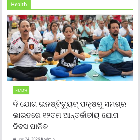
Health
HEALTH
ଦି ଯୋଗ ଇନଷ୍ଟିଚ୍ୟୁଟ୍ ପକ୍ଷରୁ ସମଗ୍ର
ଭାରତରେ ୧୨ତମ ଆନ୍ତର୍ଜାତୀୟ ଯୋଗ
ଦିବସ ପାଳିତ
June 24, 2026
admin