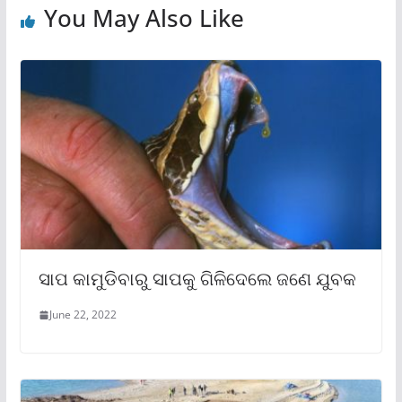
You May Also Like
ସାପ କାମୁଡିବାରୁ ସାପକୁ ଗିଳିଦେଲେ ଜଣେ ଯୁବକ
June 22, 2022