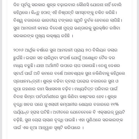
ଦିନ ପୂର୍ବରୁ ସରକାର ଶୁଳ୍କ ବଢ଼ାଇବାର କୌଣସି ଯୋଜନା ନାହିଁ ବୋଲି
କହିଥିଲେ। କିନ୍ତୁ ହଠାତ୍ ଏହି ନିଷ୍ପତ୍ତି ସମସ୍ତଙ୍କୁ ଚକିତ କରିଛି।
ବିଶ୍ୱ ବଜାରରେ ଭାରତୀୟ ଟଙ୍କାର ସ୍ଥିତି ଦୁର୍ବଳ ହେବାରେ ଲାଗିଛି।
ସୁନା ଆମଦାନୀ କମାଇ ବିଦେଶୀ ମୁଦ୍ରା ଭଣ୍ଡାରକୁ ସୁରକ୍ଷିତ ରଖିବା
ସରକାରଙ୍କ ମୁଖ୍ୟ ଲକ୍ଷ୍ୟ ରହିଛି ।
୨୦୨୬ ଆର୍ଥିକ ବର୍ଷରେ ସୁନା ଆମଦାନୀ ପ୍ରାୟ ୭୦ ବିଲିୟନ ଡଲାର
ଛୁଇଁଛି। ଇରାନ ସହ ଚାଲିଥିବା ସଂଘର୍ଷ ଯୋଗୁଁ ଅଶୋଧିତ ତୈଳ ଦର
ମଧ୍ୟ ବଢୁଛି। ଯାହା ଅର୍ଥନୀତି ଉପରେ ଚାପ ପକାଉଛି। ତେଣୁ ଦେଶର
ସ୍ବାର୍ଥ ପାଇଁ ଅତି କମରେ ବର୍ଷେ ଅନାବଶ୍ୟକ ସୁନା ନକିଣିବାକୁ କହିଥିଲେ
ପ୍ରଧାନମନ୍ତ୍ରୀ। ଶୁଳ୍କ ବଢିବା ଦ୍ବାରା ଘରୋଇ ବଜାରରେ ସୁନା ଓ
ରୁପା ଗହଣାର ଦାମ ସିଧାସଳଖ ବଢ଼ିବ। ମଧ୍ୟବିତ୍ତ ପରିବାର ପାଇଁ
ବିବାହ କିମ୍ବା ପର୍ବପର୍ବାଣୀରେ ସୁନା କିଣିବା କଷ୍ଟକର ହେବ। ଶୁଳ୍କ
ବୃଦ୍ଧି ଖବର ପରେ ଜୁଏଲାରୀ କମ୍ପାନୀର ଶେୟାର ବଜାରରେ ୧୧%
ପର୍ଯ୍ୟନ୍ତ ହ୍ରାସ ଘଟିଛି। ଅତୀତରେ ଯେତେବେଳେ ବି ଏକ୍ସାଇଜ୍ ଡ୍ୟୁଟି
ବଢ଼ିଛି, ସୁନା ଚୋରା ଚାଲାଣ ବୃଦ୍ଧି ପାଇଛି। ଏହା ପୁଣିଥରେ ସରକାରଙ୍କ
ପାଇଁ ଏକ ନୂଆ ଆହ୍ୱାନ ସୃଷ୍ଟି କରିପାରେ ।