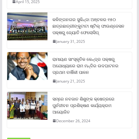
April 15, 2025
କଳିଙ୍ଗନଗର ସୁକିନ୍ଦା ଅଞ୍ଚଳର ୧୫୦
ଛାତ୍ରଛାତ୍ରୀଙ୍କୁଟାଟା ଷ୍ଟିଲ୍ ଫାଉଣ୍ଡେସନ
ପକ୍ଷରୁ ଜ୍ୟୋତି ଫେଲୋସିପ୍‌
January 31, 2025
ରାମାୟଣ ସାଂସ୍କୃତିକ କେନ୍ଦ୍ର ପକ୍ଷରୁ
ଅଯୋଧ୍ୟାରେ ରାମ ମନ୍ଦିର ଉଦଘାଟନର
ପ୍ରଥମ ବାର୍ଷିକୀ ପାଳନ
January 21, 2025
ସମ୍‌ରେ ନବଜାତ ଶିଶୁଙ୍କ କ୍ଷେତ୍ରରେ
ପୁର୍ନଜୀବନ ପ୍ରଶିକ୍ଷଣ କାର୍ଯ୍ୟକ୍ରମ
ଆୟୋଜିତ
December 26, 2024