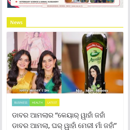
News
BUSINESS
HEALTH
LATEST
ଡାବର ଆମଲାର “କେୟାର୍ ୱାହାଁ ଜହାଁ
ଡାବର ଆମଲା, ଘର୍ ୱାହାଁ ମେରୀ ମାଁ ଜହାଁ”