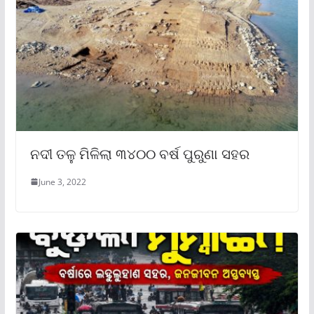
ନଦୀ ତଳୁ ମିଳିଲା ୩୪୦୦ ବର୍ଷ ପୁରୁଣା ସହର
June 3, 2022