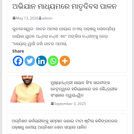
ଅଭିଯାନ ମାଧ୍ୟମରେ ମାତୃଦିବସ ପାଳନ
May 13, 2026
admin
ଭୁବନେଶ୍ୱର: ଡାବର ଆମଲା ହେୟାର ଅଏଲ୍ ପକ୍ଷରୁ ଲୋକପ୍ରିୟ
ଗାୟିକା ଯୁଗଳ ଅନ୍ତରା ନନ୍ଦୀ ଏବଂ ଅଙ୍କିତା ନନ୍ଦୀଙ୍କୁ ନେଇ
“କେୟାର୍ ୱାହାଁ ଜହାଁ ଡାବର ଆମଲା,
Share
ମୁଖ୍ୟମନ୍ତ୍ରୀ ନାୟାବ ସିଂହ ସଇନୀଙ୍କ
ନେତୃତ୍ୱରେ ହରିୟାଣାରେ ଜନ କୈନ୍ଦ୍ରୀକ
ସଂସ୍କାର ତ୍ୱରାନ୍ୱିତ
September 3, 2025
ଅଗ୍ନିଶମ କର୍ମଚାରୀଙ୍କୁ ସମ୍ମାନ ଜଣାଇ ଟାଟା ଷ୍ଟିଲ କଳିଙ୍ଗନଗର
ପକ୍ଷରୁ ଜାତୀୟ ଅଗ୍ନିଶମ ସେବା ସପ୍ତାହ ପାଳିତ