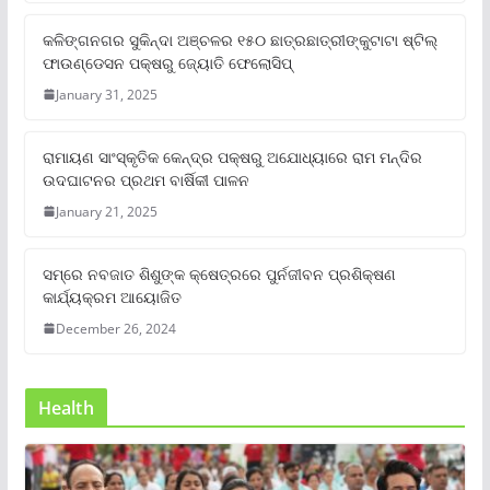
କଳିଙ୍ଗନଗର ସୁକିନ୍ଦା ଅଞ୍ଚଳର ୧୫୦ ଛାତ୍ରଛାତ୍ରୀଙ୍କୁଟାଟା ଷ୍ଟିଲ୍
ଫାଉଣ୍ଡେସନ ପକ୍ଷରୁ ଜ୍ୟୋତି ଫେଲୋସିପ୍‌
January 31, 2025
ରାମାୟଣ ସାଂସ୍କୃତିକ କେନ୍ଦ୍ର ପକ୍ଷରୁ ଅଯୋଧ୍ୟାରେ ରାମ ମନ୍ଦିର
ଉଦଘାଟନର ପ୍ରଥମ ବାର୍ଷିକୀ ପାଳନ
January 21, 2025
ସମ୍‌ରେ ନବଜାତ ଶିଶୁଙ୍କ କ୍ଷେତ୍ରରେ ପୁର୍ନଜୀବନ ପ୍ରଶିକ୍ଷଣ
କାର୍ଯ୍ୟକ୍ରମ ଆୟୋଜିତ
December 26, 2024
Health