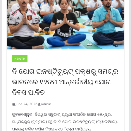
HEALTH
ଦି ଯୋଗ ଇନଷ୍ଟିଚ୍ୟୁଟ୍ ପକ୍ଷରୁ ସମଗ୍ର
ଭାରତରେ ୧୨ତମ ଆନ୍ତର୍ଜାତୀୟ ଯୋଗ
ଦିବସ ପାଳିତ
June 24, 2026
admin
ଭୁବନେଶ୍ୱର: ବିଶ୍ୱର ସବୁଠାରୁ ପୁରୁଣା ସଂଗଠିତ ଯୋଗ କେନ୍ଦ୍ର,
ସାନ୍ତାକ୍ରୁଜ୍ (ମୁମ୍ବାଇ) ସ୍ଥିତ ‘ଦି ଯୋଗ ଇନଷ୍ଟିଚ୍ୟୁଟ୍‌’ (ଟିୱାଇଆଇ),
ପକ୍ଷରୁ ଚଳିତ ବର୍ଷର ବିଷୟବସ୍ତୁ “ସୁସ୍ଥ ବାର୍ଦ୍ଧକ୍ୟ