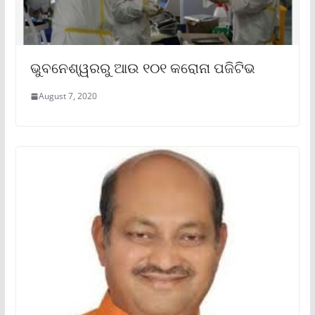
ଭୁବନେଶ୍ୱରରୁ ଆଉ ୧୦୧ କରୋନା ପଜିଟିଭ
August 7, 2020