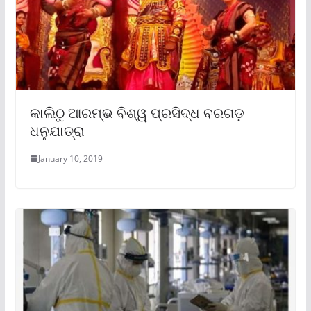
କାଲିଠୁ ଆରମ୍ଭ ବିଶ୍ୱ ପ୍ରସିଦ୍ଧ ବରଗଡ଼
ଧନୁଯାତ୍ରା
January 10, 2019