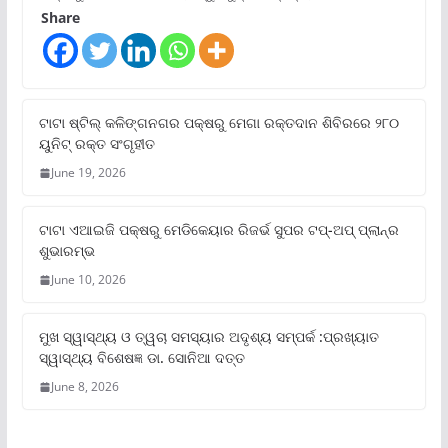
Share
ଟାଟା ଷ୍ଟିଲ୍‌ କଳିଙ୍ଗନଗର ପକ୍ଷରୁ ମେଗା ରକ୍ତଦାନ ଶିବିରରେ ୨୮୦
ୟୁନିଟ୍‌ ରକ୍ତ ସଂଗୃହୀତ
June 19, 2026
ଟାଟା ଏଆଇଜି ପକ୍ଷରୁ ମେଡିକେୟାର ରିଜର୍ଭ ସୁପର ଟପ୍‌-ଅପ୍ ପ୍ଲାନ୍‌ର
ଶୁଭାରମ୍ଭ
June 10, 2026
ମୁଖ ସ୍ୱାସ୍ଥ୍ୟ ଓ ତ୍ୱଚା ସମସ୍ୟାର ଅଦୃଶ୍ୟ ସମ୍ପର୍କ :ପ୍ରଖ୍ୟାତ
ସ୍ୱାସ୍ଥ୍ୟ ବିଶେଷଜ୍ଞ ଡା. ସୋନିଆ ଦତ୍ତ
June 8, 2026