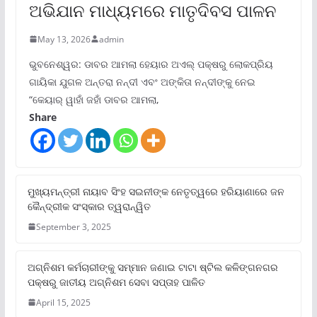
ଅଭିଯାନ ମାଧ୍ୟମରେ ମାତୃଦିବସ ପାଳନ
May 13, 2026
admin
ଭୁବନେଶ୍ୱର: ଡାବର ଆମଲା ହେୟାର ଅଏଲ୍ ପକ୍ଷରୁ ଲୋକପ୍ରିୟ
ଗାୟିକା ଯୁଗଳ ଅନ୍ତରା ନନ୍ଦୀ ଏବଂ ଅଙ୍କିତା ନନ୍ଦୀଙ୍କୁ ନେଇ
“କେୟାର୍ ୱାହାଁ ଜହାଁ ଡାବର ଆମଲା,
Share
ମୁଖ୍ୟମନ୍ତ୍ରୀ ନାୟାବ ସିଂହ ସଇନୀଙ୍କ ନେତୃତ୍ୱରେ ହରିୟାଣାରେ ଜନ
କୈନ୍ଦ୍ରୀକ ସଂସ୍କାର ତ୍ୱରାନ୍ୱିତ
September 3, 2025
ଅଗ୍ନିଶମ କର୍ମଚାରୀଙ୍କୁ ସମ୍ମାନ ଜଣାଇ ଟାଟା ଷ୍ଟିଲ କଳିଙ୍ଗନଗର
ପକ୍ଷରୁ ଜାତୀୟ ଅଗ୍ନିଶମ ସେବା ସପ୍ତାହ ପାଳିତ
April 15, 2025