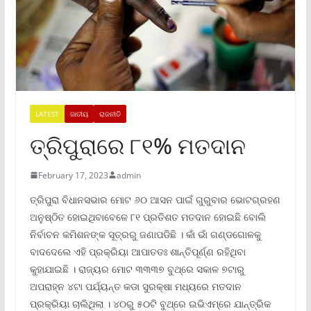
LATEST
ଜାତୀୟ
ରାଜନୀତି
ତ୍ରିପୁରାରେ ୮୧% ମତଦାନ
February 17, 2023
admin
ତ୍ରିପୁରା ବିଧାନସଭାର ମୋଟ ୬୦ ଆସନ ପାଇଁ ଗୁରୁବାର ଭୋଟଗ୍ରହଣ
ଅନୁଷ୍ଠିତ ହୋଇଥିବାବେଳେ ୮୧ ପ୍ରତିଶତ ମତଦାନ ହୋଇଛି ବୋଲି
ନିର୍ବାଚନ କମିଶନଙ୍କ ସୂତ୍ରରୁ ଜଣାପଡିଛି । କାଁ ଭାଁ ଗଣ୍ଡଗୋଳକୁ
ବାଦଦେଲେ ଏହି ପ୍ରକ୍ରିୟା ଆପାତତଃ ଶାନ୍ତିପୂର୍ଣ୍ଣ ରହିଥିବା
କୁହାଯାଇଛି । ରାଜ୍ୟର ମୋଟ ୩୩୩୭ ବୁଥ୍‌ରେ ସକାଳ ୭ଟାରୁ
ଅପରାହ୍ନ ୪ଟା ପର୍ଯ୍ୟନ୍ତ କଡା ସୁରକ୍ଷା ମଧ୍ୟରେ ମତଦାନ
ପ୍ରକ୍ରିୟା ଚାଲିଥିଲା । ୪୦ରୁ ୫୦ଟି ବୁଥ୍‌ରେ ଇଭିଏମ୍‌ରେ ଯାନ୍ତ୍ରିକ