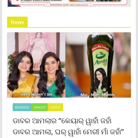
News
BUSINESS
HEALTH
LATEST
ଡାବର ଆମଲାର “କେୟାର୍ ୱାହାଁ ଜହାଁ
ଡାବର ଆମଲା, ଘର୍ ୱାହାଁ ମେରୀ ମାଁ ଜହାଁ”