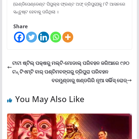
(ଇଣ୍ଡିପେଣ୍ଡେଣ୍ଟ ପିପୁଲ୍‌ସ ଫ୍ରଣ୍ଟ ଅଫ୍ ତ୍ରିପୁରା)କୁ ୮ଟି ଆସନରେ
ସନ୍ତୁଷ୍ଟ ହେବାକୁ ପଡିଥିଲା ।
Share
ଟାଟା ଷ୍ଟିଲ୍ ପକ୍ଷରୁ ମଲ୍‌ଟି-ମୋଡାଲ୍ ପରିବହନ ଜରିଆରେ ୯୬୦
ଟନ୍ ଟିଏମ୍‌ଟି ବାର୍ ପଶ୍ଚିମବଙ୍ଗରୁ ତ୍ରିପୁରା ପରିବହନ
ବରମୁଣ୍ଡାରୁ ଖଣ୍ଡଗିରି ନୂଆ ସର୍ଭିସ୍‌ ରୋଡ୍‌
You May Also Like