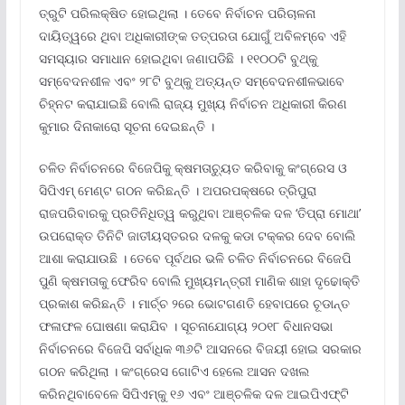
ତ୍ରୁଟି ପରିଲକ୍ଷିତ ହୋଇଥିଲା । ତେବେ ନିର୍ବାଚନ ପରିଚାଳନା
ଦାୟିତ୍ୱରେ ଥିବା ଅଧିକାରୀଙ୍କ ତତ୍ପରତା ଯୋଗୁଁ ଅବିଳମ୍ବେ ଏହି
ସମସ୍ୟାର ସମାଧାନ ହୋଇଥିବା ଜଣାପଡିଛି । ୧୧୦୦ଟି ବୁଥ୍‌କୁ
ସମ୍ବେଦନଶୀଳ ଏବଂ ୨୮ଟି ବୁଥ୍‌କୁ ଅତ୍ୟନ୍ତ ସମ୍ବେଦନଶୀଳଭାବେ
ଚିହ୍ନଟ କରାଯାଇଛି ବୋଲି ରାଜ୍ୟ ମୁଖ୍ୟ ନିର୍ବାଚନ ଅଧିକାରୀ କିରଣ
କୁମାର ଦିନାକାରୋ ସୂଚନା ଦେଇଛନ୍ତି ।
ଚଳିତ ନିର୍ବାଚନରେ ବିଜେପିକୁ କ୍ଷମତାଚ୍ୟୁତ କରିବାକୁ କଂଗ୍ରେସ ଓ
ସିପିଏମ୍ ମେଣ୍ଟ ଗଠନ କରିଛନ୍ତି । ଅପରପକ୍ଷରେ ତ୍ରିପୁରା
ରାଜପରିବାରକୁ ପ୍ରତିନିଧିତ୍ୱ କରୁଥିବା ଆଞ୍ଚଳିକ ଦଳ ‘ତିପ୍ରା ମୋଥା’
ଉପରୋକ୍ତ ତିନିଟି ଜାତୀୟସ୍ତରର ଦଳକୁ କଡା ଟକ୍କର ଦେବ ବୋଲି
ଆଶା କରାଯାଉଛି । ତେବେ ପୂର୍ବଥର ଭଳି ଚଳିତ ନିର୍ବାଚନରେ ବିଜେପି
ପୁଣି କ୍ଷମତାକୁ ଫେରିବ ବୋଲି ମୁଖ୍ୟମନ୍ତ୍ରୀ ମାଣିକ ଶାହା ଦୃଢୋକ୍ତି
ପ୍ରକାଶ କରିଛନ୍ତି । ମାର୍ଚ୍ଚ ୨ରେ ଭୋଟଗଣତି ହେବାପରେ ଚୂଡାନ୍ତ
ଫଳାଫଳ ଘୋଷଣା କରାଯିବ । ସୂଚନାଯୋଗ୍ୟ ୨୦୧୮ ବିଧାନସଭା
ନିର୍ବାଚନରେ ବିଜେପି ସର୍ବାଧିକ ୩୬ଟି ଆସନରେ ବିଜୟୀ ହୋଇ ସରକାର
ଗଠନ କରିଥିଲା । କଂଗ୍ରେସ ଗୋଟିଏ ହେଲେ ଆସନ ଦଖଲ
କରିନଥିବାବେଳେ ସିପିଏମ୍‌କୁ ୧୬ ଏବଂ ଆଞ୍ଚଳିକ ଦଳ ଆଇପିଏଫ୍‌ଟି