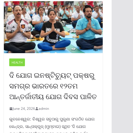
HEALTH
ଦି ଯୋଗ ଇନଷ୍ଟିଚ୍ୟୁଟ୍ ପକ୍ଷରୁ
ସମଗ୍ର ଭାରତରେ ୧୨ତମ
ଆନ୍ତର୍ଜାତୀୟ ଯୋଗ ଦିବସ ପାଳିତ
June 24, 2026
admin
ଭୁବନେଶ୍ୱର: ବିଶ୍ୱର ସବୁଠାରୁ ପୁରୁଣା ସଂଗଠିତ ଯୋଗ
କେନ୍ଦ୍ର, ସାନ୍ତାକ୍ରୁଜ୍ (ମୁମ୍ବାଇ) ସ୍ଥିତ ‘ଦି ଯୋଗ