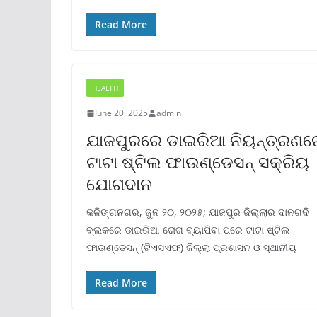
Read More
HEALTH
June 20, 2025
admin
ଯାଜପୁରରେ ଡାଇରିଆ ନିୟନ୍ତ୍ରଣର
ଟାଟା ଷ୍ଟିଲ ଫାଉଣ୍ଡେସନ୍ ସକ୍ରିୟ
ଯୋଗଦାନ
କଳିଙ୍ଗନଗର, ଜୁନ ୨୦, ୨୦୨୫; ଯାଜପୁର ଜିଲ୍ଲାର ଦାନଗଦି
ବ୍ଲକରେ ଡାଇରିଆ ରୋଗ ବ୍ୟାପିବା ପରେ ଟାଟା ଷ୍ଟିଲ
ଫାଉଣ୍ଡେସନ୍ (ଟିଏସଏଫ) ଜିଲ୍ଲା ପ୍ରଶାସନ ଓ ସ୍ଥାନୀୟ
Read More