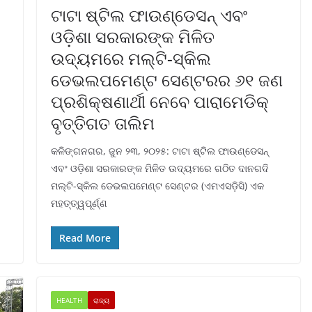
ଟାଟା ଷ୍ଟିଲ ଫାଉଣ୍ଡେସନ୍ ଏବଂ
ଓଡ଼ିଶା ସରକାରଙ୍କ ମିଳିତ
ଉଦ୍ୟମରେ ମଲ୍ଟି-ସ୍କିଲ
ଡେଭଲପମେଣ୍ଟ ସେଣ୍ଟରର ୬୧ ଜଣ
ପ୍ରଶିକ୍ଷଣାର୍ଥୀ ନେବେ ପାରାମେଡିକ୍
ବୃତ୍ତିଗତ ତାଲିମ
କଳିଙ୍ଗନଗର, ଜୁନ ୨୩, ୨୦୨୫: ଟାଟା ଷ୍ଟିଲ ଫାଉଣ୍ଡେସନ୍
ଏବଂ ଓଡ଼ିଶା ସରକାରଙ୍କ ମିଳିତ ଉଦ୍ୟମରେ ଗଠିତ ଦାନଗଦି
ମଲ୍ଟି-ସ୍କିଲ ଡେଭଲପମେଣ୍ଟ ସେଣ୍ଟର (ଏମଏସଡ଼ିସି) ଏକ
ମହତ୍ତ୍ୱପୂର୍ଣ୍ଣ
Read More
HEALTH
ରାଜ୍ୟ