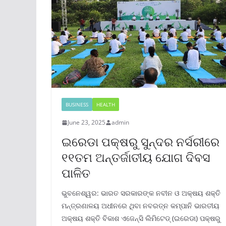
BUSINESS
HEALTH
June 23, 2025
admin
ଇରେଡା ପକ୍ଷରୁ ସୁନ୍ଦର ନର୍ସରୀରେ
୧୧ତମ ଅନ୍ତର୍ଜାତୀୟ ଯୋଗ ଦିବସ
ପାଳିତ
ଭୁବନେଶ୍ୱର: ଭାରତ ସରକାରଙ୍କ ନବୀନ ଓ ଅକ୍ଷୟ ଶକ୍ତି
ମନ୍ତ୍ରଣାଳୟ ଅଧୀନରେ ଥିବା ନବରତ୍ନ କମ୍ପାନି ଭାରତୀୟ
ଅକ୍ଷୟ ଶକ୍ତି ବିକାଶ ଏଜେନ୍ସି ଲିମିଟେଡ୍ (ଇରେଡା) ପକ୍ଷରୁ