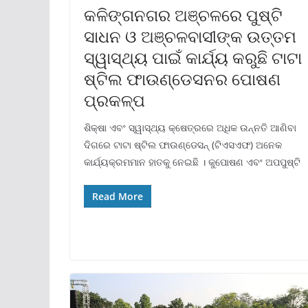
କଳିଙ୍ଗନଗର ଅଞ୍ଚଳରେ ପୁଷ୍ଟି
ସାଧନ ଓ ଅଞ୍ଚଳବାସୀଙ୍କ ଉତ୍ତମ
ସ୍ୱାସ୍ଥ୍ୟ ପାଇଁ କାର୍ଯ୍ୟ କରୁଛି ଟାଟା
ଷ୍ଟିଲ ଫାଉଣ୍ଡେସନର ପୋଷଣ
ପ୍ରକଳ୍ପ
ଶିକ୍ଷା ଏବଂ ସ୍ୱାସ୍ଥ୍ୟ କ୍ଷେତ୍ରରେ ଅଧିକ ଉନ୍ନତି ଆଣିବା
ଦିଗରେ ଟାଟା ଷ୍ଟିଲ ଫାଉଣ୍ଡେସନ୍ (ଟିଏସଏଫ) ଅନେକ
କାର୍ଯ୍ୟକ୍ରମମାନ ହାତକୁ ନେଇଛି । କୁପୋଷଣ ଏବଂ ଅପପୁଷ୍ଟି
Read More