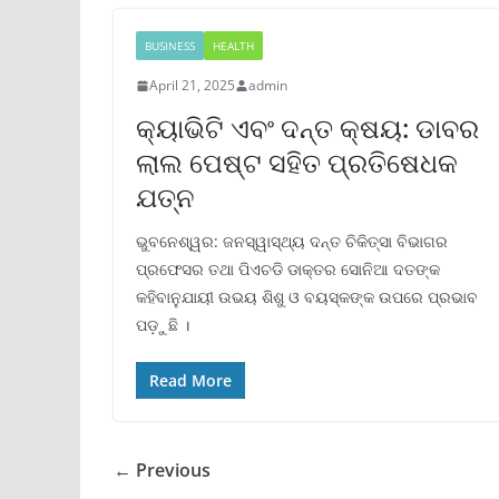
BUSINESS
HEALTH
April 21, 2025
admin
କ୍ୟାଭିଟି ଏବଂ ଦନ୍ତ କ୍ଷୟ: ଡାବର
ଲାଲ ପେଷ୍ଟ ସହିତ ପ୍ରତିଷେଧକ
ଯତ୍ନ
ଭୁବନେଶ୍ୱର: ଜନସ୍ୱାସ୍ଥ୍ୟ ଦନ୍ତ ଚିକିତ୍ସା ବିଭାଗର
ପ୍ରଫେସର ତଥା ପିଏଚଡି ଡାକ୍ତର ସୋନିଆ ଦତଙ୍କ
କହିବାନୁଯାୟୀ ଉଭୟ ଶିଶୁ ଓ ବୟସ୍କଙ୍କ ଉପରେ ପ୍ରଭାବ
ପଡ଼ୁଛି ।
Read More
← Previous