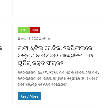
HEALTH
ରାଜ୍ୟ
June 13, 2025
admin
େ
ଟାଟା ଷ୍ଟିଲ୍ ମେଡିକା ହସ୍ପିଟାଲରେ
ରକ୍ତଦାନ ଶିବିରର ଆୟୋଜିତ -୩୫
ୟୁନିଟ୍ ରକ୍ତ ସଂଗ୍ରହ
କଳିଙ୍ଗନଗର, ଜୁନ୍ ୧୩, ୨୦୨୫: ଟାଟା ଷ୍ଟିଲ୍ ମେଡିକା ହସ୍ପିଟାଲ୍,
କଳିଙ୍ଗନଗର ଏବଂ ଜିଲ୍ଲା ମୁଖ୍ୟାଳୟ ହସ୍ପିଟାଲ (ଡିଏଚଏଚ) ର
ରକ୍ତ କେନ୍ଦ୍ର ସହ ମିଳିତ ସହଯୋଗରେ
Read More