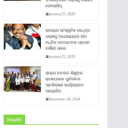
ଫେଲୋସିପ୍‌
January 31, 2025
ରାମାୟଣ ସାଂସ୍କୃତିକ କେନ୍ଦ୍ର
ପକ୍ଷରୁ ଅଯୋଧ୍ୟାରେ ରାମ
ମନ୍ଦିର ଉଦଘାଟନର ପ୍ରଥମ
ବାର୍ଷିକୀ ପାଳନ
January 21, 2025
ସମ୍‌ରେ ନବଜାତ ଶିଶୁଙ୍କ
କ୍ଷେତ୍ରରେ ପୁର୍ନଜୀବନ
ପ୍ରଶିକ୍ଷଣ କାର୍ଯ୍ୟକ୍ରମ
ଆୟୋଜିତ
December 26, 2024
Health