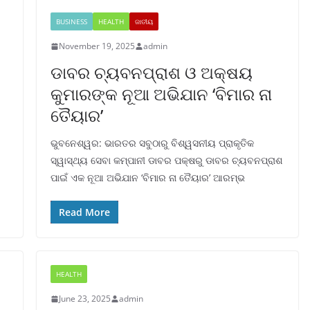
BUSINESS
HEALTH
ଜାତୀୟ
November 19, 2025
admin
ଡାବର ଚ୍ୟବନପ୍ରାଶ ଓ ଅକ୍ଷୟ
କୁମାରଙ୍କ ନୂଆ ଅଭିଯାନ ‘ବିମାର ନା
ତୈୟାର’
ଭୁବନେଶ୍ୱର: ଭାରତର ସବୁଠାରୁ ବିଶ୍ୱସନୀୟ ପ୍ରାକୃତିକ
ସ୍ୱାସ୍ଥ୍ୟ ସେବା କମ୍ପାନୀ ଡାବର ପକ୍ଷରୁ ଡାବର ଚ୍ୟବନପ୍ରାଶ
ପାଇଁ ଏକ ନୂଆ ଅଭିଯାନ ‘ବିମାର ନା ତୈୟାର’ ଆରମ୍ଭ
Read More
HEALTH
June 23, 2025
admin