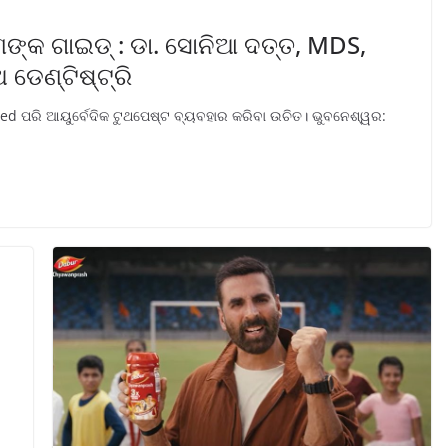
ଙ୍କ ଗାଇଡ୍ : ଡା. ସୋନିଆ ଦତ୍ତ, MDS,
ଡେଣ୍ଟିଷ୍ଟ୍ରି
Red ପରି ଆୟୁର୍ବେଦିକ ଟୁଥପେଷ୍ଟ ବ୍ୟବହାର କରିବା ଉଚିତ। ଭୁବନେଶ୍ୱର: