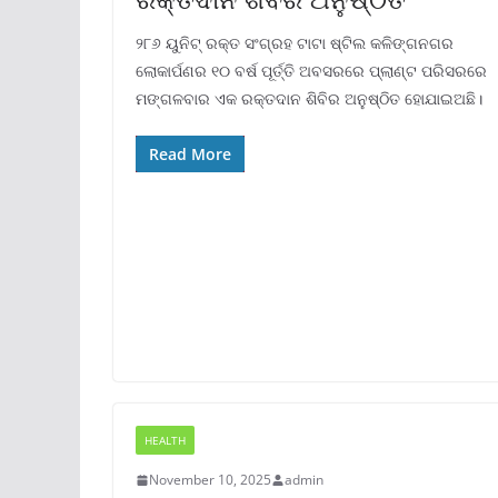
୨୮୬ ୟୁନିଟ୍ ରକ୍ତ ସଂଗ୍ରହ ଟାଟା ଷ୍ଟିଲ କଳିଙ୍ଗନଗର
ଲୋକାର୍ପଣର ୧୦ ବର୍ଷ ପୂର୍ତ୍ତି ଅବସରରେ ପ୍ଲାଣ୍ଟ ପରିସରରେ
ମଙ୍ଗଳବାର ଏକ ରକ୍ତଦାନ ଶିବିର ଅନୁଷ୍ଠିତ ହୋଯାଇଅଛି।
Read More
HEALTH
November 10, 2025
admin