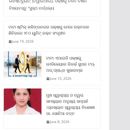
ଇନଷ୍ଟିଚ୍ୟୁଟ୍‌’ (ଟିୱାଇଆଇ), ପକ୍ଷରୁ ଚଳିତ ବର୍ଷର
ବିଷୟବସ୍ତୁ “ସୁସ୍ଥ ବାର୍ଦ୍ଧକ୍ୟ
ଟାଟା ଷ୍ଟିଲ୍‌ କଳିଙ୍ଗନଗର ପକ୍ଷରୁ ମେଗା ରକ୍ତଦାନ
ଶିବିରରେ ୨୮୦ ୟୁନିଟ୍‌ ରକ୍ତ ସଂଗୃହୀତ
June 19, 2026
ଟାଟା ଏଆଇଜି ପକ୍ଷରୁ
ମେଡିକେୟାର ରିଜର୍ଭ ସୁପର ଟପ୍‌-
ଅପ୍ ପ୍ଲାନ୍‌ର ଶୁଭାରମ୍ଭ
June 10, 2026
ମୁଖ ସ୍ୱାସ୍ଥ୍ୟ ଓ ତ୍ୱଚା
ସମସ୍ୟାର ଅଦୃଶ୍ୟ ସମ୍ପର୍କ
:ପ୍ରଖ୍ୟାତ ସ୍ୱାସ୍ଥ୍ୟ ବିଶେଷଜ୍ଞ
ଡା. ସୋନିଆ ଦତ୍ତ
June 8, 2026