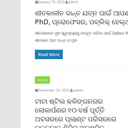
January 16, 2026
admin
ଶୀତକାଳୀନ ଦାନ୍ତ ଯତ୍ନ ପାଇଁ ଆପଣ
PhD, ପ୍ରୋଫେସର, ପବ୍ଲିକ୍ ହେଲ୍ଥ 
ଶୀତକାଳରେ ମୁଖ ସ୍ୱାସ୍ଥ୍ୟକୁ ମଜବୁତ କରିବା ପାଇଁ Dabur 
ଶୀତକାଳ ଆମ ଦାନ୍ତ ଓ ମୁଖ
Read More
HEALTH
November 24, 2025
admin
ଟାଟା ଷ୍ଟିଲ କଳିଙ୍ଗନଗର
ଲୋକାର୍ପଣର ୧୦ ବର୍ଷ ପୂର୍ତ୍ତି
ଅବସରରେ ପ୍ଲାଣ୍ଟ ପରିସରରେ
ରକ୍ତଦାନ ଶିବିର ଅନୁଷ୍ଠିତ