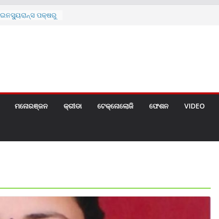
ନସ୍ୟୁରାନ୍ସ ପକ୍ଷରୁ
 ନେଇ ପ୍ରସ୍ତୁତ ନୂଆ
ନ୍ମୋଚିତ
ାରଙ୍କୁ ଚେୟାର ମାଡ଼
ରେ ସ୍କୁଲ ଛୁଟି
ୁଣୀର ମୃତ୍ୟୁ
଼ିତଙ୍କୁ ହତ୍ୟା,
ଆକ୍ରମଣର ଧମକ
ମନୋରଞ୍ଜନ
କ୍ରୀଡା
ଟେକ୍ନୋଲୋଜି
ଫେଶନ
VIDEO