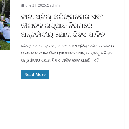
June 21, 2025
admin
ଟାଟା ଷ୍ଟିଲ୍ କଳିଙ୍ଗନଗର ଏବଂ
ନୀଳାଚଳ ଇସ୍ପାତ ନିଗମରେ
ଅନ୍ତର୍ଜାତୀୟ ଯୋଗ ଦିବସ ପାଳିତ
କଳିଙ୍ଗନଗର, ଜୁନ୍ ୨୧, ୨୦୨୫: ଟାଟା ଷ୍ଟିଲ୍ କଳିଙ୍ଗନଗର ଓ
ନୀଳାଚଳ ଇସ୍ପାତ ନିଗମ (ଏନଆଇଏନଏଲ୍‌) ପକ୍ଷରୁ ଶନିବାର
ଅନ୍ତର୍ଜାତୀୟ ଯୋଗ ଦିବସ ପାଳିତ ହୋଇଯାଇଛି। ଏହି
Read More