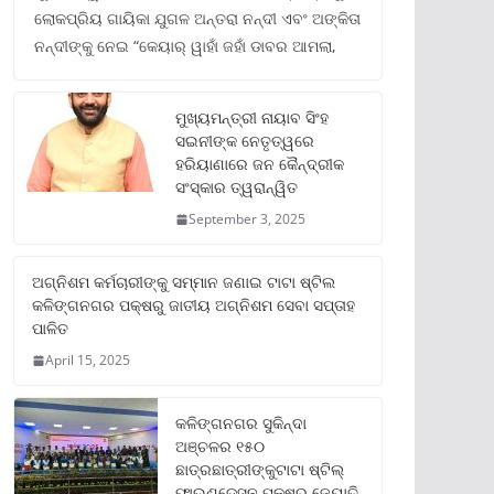
ଲୋକପ୍ରିୟ ଗାୟିକା ଯୁଗଳ ଅନ୍ତରା ନନ୍ଦୀ ଏବଂ ଅଙ୍କିତା
ନନ୍ଦୀଙ୍କୁ ନେଇ “କେୟାର୍ ୱାହାଁ ଜହାଁ ଡାବର ଆମଲା,
ମୁଖ୍ୟମନ୍ତ୍ରୀ ନାୟାବ ସିଂହ
ସଇନୀଙ୍କ ନେତୃତ୍ୱରେ
ହରିୟାଣାରେ ଜନ କୈନ୍ଦ୍ରୀକ
ସଂସ୍କାର ତ୍ୱରାନ୍ୱିତ
September 3, 2025
ଅଗ୍ନିଶମ କର୍ମଚାରୀଙ୍କୁ ସମ୍ମାନ ଜଣାଇ ଟାଟା ଷ୍ଟିଲ
କଳିଙ୍ଗନଗର ପକ୍ଷରୁ ଜାତୀୟ ଅଗ୍ନିଶମ ସେବା ସପ୍ତାହ
ପାଳିତ
April 15, 2025
କଳିଙ୍ଗନଗର ସୁକିନ୍ଦା
ଅଞ୍ଚଳର ୧୫୦
ଛାତ୍ରଛାତ୍ରୀଙ୍କୁଟାଟା ଷ୍ଟିଲ୍
ଫାଉଣ୍ଡେସନ ପକ୍ଷରୁ ଜ୍ୟୋତି