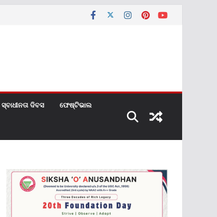
ସ୍ବାଧୀନତା ଦିବସ
ଫେଷ୍ଟିଭାଲ