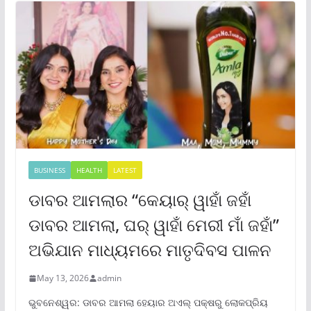
BUSINESS
HEALTH
LATEST
ଡାବର ଆମଲାର “କେୟାର୍ ୱାହାଁ ଜହାଁ
ଡାବର ଆମଲା, ଘର୍ ୱାହାଁ ମେରୀ ମାଁ ଜହାଁ”
ଅଭିଯାନ ମାଧ୍ୟମରେ ମାତୃଦିବସ ପାଳନ
May 13, 2026
admin
ଭୁବନେଶ୍ୱର: ଡାବର ଆମଲା ହେୟାର ଅଏଲ୍ ପକ୍ଷରୁ ଲୋକପ୍ରିୟ