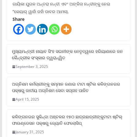
ଗାୟିକା ଯୁଗଳ ଅନ୍ତରା ନନ୍ଦୀ ଏବଂ ଅଙ୍କିତା ନନ୍ଦୀଙ୍କୁ ନେଇ
“କେୟାର୍ ୱାହାଁ ଜହାଁ ଡାବର ଆମଲା,
Share
ମୁଖ୍ୟମନ୍ତ୍ରୀ ନାୟାବ ସିଂହ ସଇନୀଙ୍କ ନେତୃତ୍ୱରେ ହରିୟାଣାରେ ଜନ
କୈନ୍ଦ୍ରୀକ ସଂସ୍କାର ତ୍ୱରାନ୍ୱିତ
September 3, 2025
ଅଗ୍ନିଶମ କର୍ମଚାରୀଙ୍କୁ ସମ୍ମାନ ଜଣାଇ ଟାଟା ଷ୍ଟିଲ କଳିଙ୍ଗନଗର
ପକ୍ଷରୁ ଜାତୀୟ ଅଗ୍ନିଶମ ସେବା ସପ୍ତାହ ପାଳିତ
April 15, 2025
କଳିଙ୍ଗନଗର ସୁକିନ୍ଦା ଅଞ୍ଚଳର ୧୫୦ ଛାତ୍ରଛାତ୍ରୀଙ୍କୁଟାଟା ଷ୍ଟିଲ୍
ଫାଉଣ୍ଡେସନ ପକ୍ଷରୁ ଜ୍ୟୋତି ଫେଲୋସିପ୍‌
January 31, 2025