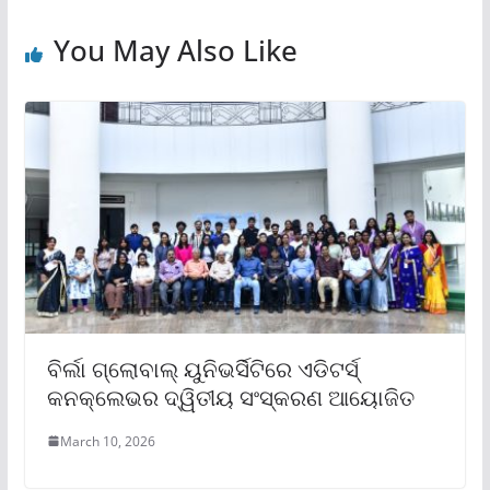
You May Also Like
ବିର୍ଲା ଗ୍ଲୋବାଲ୍ ୟୁନିଭର୍ସିଟିରେ ଏଡିଟର୍ସ୍
କନକ୍ଲେଭର ଦ୍ୱିତୀୟ ସଂସ୍କରଣ ଆୟୋଜିତ
March 10, 2026