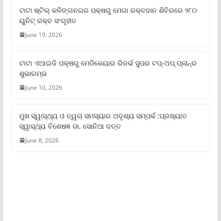
ଟାଟା ଷ୍ଟିଲ୍‌ କଳିଙ୍ଗନଗର ପକ୍ଷରୁ ମେଗା ରକ୍ତଦାନ ଶିବିରରେ ୨୮୦
ୟୁନିଟ୍‌ ରକ୍ତ ସଂଗୃହୀତ
June 19, 2026
ଟାଟା ଏଆଇଜି ପକ୍ଷରୁ ମେଡିକେୟାର ରିଜର୍ଭ ସୁପର ଟପ୍‌-ଅପ୍ ପ୍ଲାନ୍‌ର
ଶୁଭାରମ୍ଭ
June 10, 2026
ମୁଖ ସ୍ୱାସ୍ଥ୍ୟ ଓ ତ୍ୱଚା ସମସ୍ୟାର ଅଦୃଶ୍ୟ ସମ୍ପର୍କ :ପ୍ରଖ୍ୟାତ
ସ୍ୱାସ୍ଥ୍ୟ ବିଶେଷଜ୍ଞ ଡା. ସୋନିଆ ଦତ୍ତ
June 8, 2026