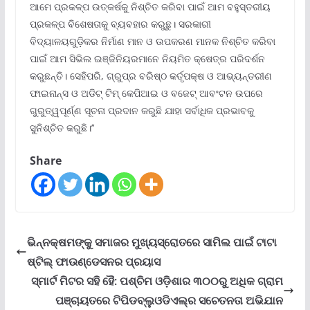
ଆମେ ପ୍ରକଳ୍ପ ଉତ୍କର୍ଷକୁ ନିଶ୍ଚିତ କରିବା ପାଇଁ ଆମ ବହୁସ୍ତରୀୟ
ପ୍ରକଳ୍ପ ବିଶେଷତାକୁ ବ୍ୟବହାର କରୁଛୁ। ସରକାରୀ
ବିଦ୍ୟାଳୟଗୁଡ଼ିକର ନିର୍ମାଣ ମାନ ଓ ଉପକରଣ ମାନକ ନିଶ୍ଚିତ କରିବା
ପାଇଁ ଆମ ସିଭିଲ ଇଞ୍ଜିନିୟରମାନେ ନିୟମିତ କ୍ଷେତ୍ର ପରିଦର୍ଶନ
କରୁଛନ୍ତି। ସେହିପରି, ଗ୍ରୁପ୍‌ର ବରିଷ୍ଠ କର୍ତୃପକ୍ଷ ଓ ଆଭ୍ୟନ୍ତରୀଣ
ଫାଇନାନ୍ସ ଓ ଅଡିଟ୍ ଟିମ୍ କେପିଆଇ ଓ ବଜେଟ୍ ଆବଂଟନ ଉପରେ
ଗୁରୁତ୍ୱପୂର୍ଣ୍ଣ ସୂଚନା ପ୍ରଦାନ କରୁଛି ଯାହା ସର୍ବାଧିକ ପ୍ରଭାବକୁ
ସୁନିଶ୍ଚିତ କରୁଛି।’’
Share
ଭିନ୍ନକ୍ଷମଙ୍କୁ ସମାଜର ମୁଖ୍ୟସ୍ରୋତରେ ସାମିଲ ପାଇଁ ଟାଟା
ଷ୍ଟିଲ୍ ଫାଉଣ୍ଡେସନର ପ୍ରୟାସ
ସ୍ମାର୍ଟ ମିଟର ସହି ହୈ: ପଶ୍ଚିମ ଓଡ଼ିଶାର ୩୦୦ରୁ ଅଧିକ ଗ୍ରାମ
ପଞ୍ଚାୟତରେ ଟିପିଡବ୍ଲୁଓଡିଏଲ୍‌ର ସଚେତନତା ଅଭିଯାନ