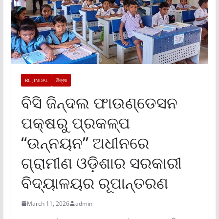
BC JINDAL
ଶିକ୍ଷା
ବିସି ଜିନ୍ଦଲ ଫାଉଣ୍ଡେସନ
ପକ୍ଷରୁ ପ୍ରକଳ୍ପ
“ଉନ୍ନୟନ” ଅଧୀନରେ
ଗ୍ରାମୀଣ ଓଡ଼ିଶାର ସରକାରୀ
ବିଦ୍ୟାଳୟର ରୂପାନ୍ତରଣ
March 11, 2026
admin