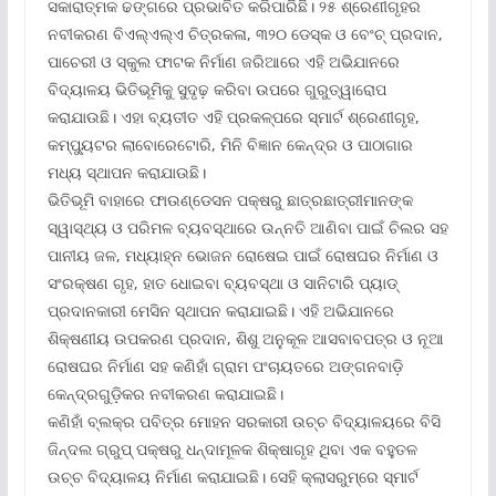
ସକାରାତ୍ମକ ଢଙ୍ଗରେ ପ୍ରଭାବିତ କରିପାରିଛି। ୨୫ ଶ୍ରେଣୀଗୃହର
ନବୀକରଣ ବିଏଲ୍‌ଏଲ୍‌ଏ ଚିତ୍ରକଳା, ୩୨୦ ଡେସ୍କ ଓ ବେଂଚ୍ ପ୍ରଦାନ,
ପାଚେରୀ ଓ ସ୍କୁଲ ଫାଟକ ନିର୍ମାଣ ଜରିଆରେ ଏହି ଅଭିଯାନରେ
ବିଦ୍ୟାଳୟ ଭିତିଭୂମିକୁ ସୁଦୃଢ଼ କରିବା ଉପରେ ଗୁରୁତ୍ୱାରୋପ
କରାଯାଉଛି। ଏହା ବ୍ୟତୀତ ଏହି ପ୍ରକଳ୍ପରେ ସ୍ମାର୍ଟ ଶ୍ରେଣୀଗୃହ,
କମ୍ପ୍ୟୁଟର ଲାବୋରେଟୋରି, ମିନି ବିଜ୍ଞାନ କେନ୍ଦ୍ର ଓ ପାଠାଗାର
ମଧ୍ୟ ସ୍ଥାପନ କରାଯାଉଛି।
ଭିତିଭୂମି ବାହାରେ ଫାଉଣ୍ଡେସନ ପକ୍ଷରୁ ଛାତ୍ରଛାତ୍ରୀମାନଙ୍କ
ସ୍ୱାସ୍ଥ୍ୟ ଓ ପରିମଳ ବ୍ୟବସ୍ଥାରେ ଉନ୍ନତି ଆଣିବା ପାଇଁ ଚିଲର ସହ
ପାନୀୟ ଜଳ, ମଧ୍ୟାହ୍ନ ଭୋଜନ ରୋଷେଇ ପାଇଁ ରୋଷଘର ନିର୍ମାଣ ଓ
ସଂରକ୍ଷଣ ଗୃହ, ହାତ ଧୋଇବା ବ୍ୟବସ୍ଥା ଓ ସାନିଟାରି ପ୍ୟାଡ୍
ପ୍ରଦାନକାରୀ ମେସିନ ସ୍ଥାପନ କରାଯାଇଛି। ଏହି ଅଭିଯାନରେ
ଶିକ୍ଷଣୀୟ ଉପକରଣ ପ୍ରଦାନ, ଶିଶୁ ଅନୁକୂଳ ଆସବାବପତ୍ର ଓ ନୂଆ
ରୋଷଘର ନିର୍ମାଣ ସହ କଣିହାଁ ଗ୍ରାମ ପଂଚାୟତରେ ଅଙ୍ଗନବାଡ଼ି
କେନ୍ଦ୍ରଗୁଡ଼ିକର ନବୀକରଣ କରାଯାଇଛି।
କଣିହାଁ ବ୍ଲକ୍‌ର ପବିତ୍ର ମୋହନ ସରକାରୀ ଉଚ୍ଚ ବିଦ୍ୟାଳୟରେ ବିସି
ଜିନ୍ଦଲ ଗ୍ରୁପ୍ ପକ୍ଷରୁ ଧନ୍ଦାମୂଳକ ଶିକ୍ଷାଗୃହ ଥିବା ଏକ ବହୁତଳ
ଉଚ୍ଚ ବିଦ୍ୟାଳୟ ନିର୍ମାଣ କରାଯାଇଛି। ସେହି କ୍ଲାସରୁମ୍‌ରେ ସ୍ମାର୍ଟ