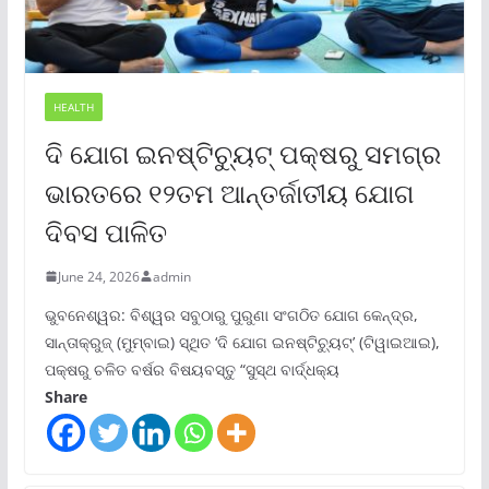
HEALTH
ଦି ଯୋଗ ଇନଷ୍ଟିଚ୍ୟୁଟ୍ ପକ୍ଷରୁ ସମଗ୍ର
ଭାରତରେ ୧୨ତମ ଆନ୍ତର୍ଜାତୀୟ ଯୋଗ
ଦିବସ ପାଳିତ
June 24, 2026
admin
ଭୁବନେଶ୍ୱର: ବିଶ୍ୱର ସବୁଠାରୁ ପୁରୁଣା ସଂଗଠିତ ଯୋଗ କେନ୍ଦ୍ର,
ସାନ୍ତାକ୍ରୁଜ୍ (ମୁମ୍ବାଇ) ସ୍ଥିତ ‘ଦି ଯୋଗ ଇନଷ୍ଟିଚ୍ୟୁଟ୍‌’ (ଟିୱାଇଆଇ),
ପକ୍ଷରୁ ଚଳିତ ବର୍ଷର ବିଷୟବସ୍ତୁ “ସୁସ୍ଥ ବାର୍ଦ୍ଧକ୍ୟ
Share