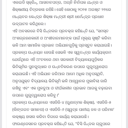
ଏଲଇଡି ସ୍କ୍ରିନ୍‌, ଆସବାବପତ୍ର, ଅଗ୍ନି ନିର୍ବାପକ ଯନ୍ତ୍ର ଓ
ଶିକ୍ଷଣୀୟ ଚିତ୍ରକଳା ରହିଛି। ସେହି କୋଠାକୁ ୨୦୨୫ ଅଗଷ୍ଟ ୨୭ରେ
ମାନ୍ୟବର କେନ୍ଦ୍ର ଶିକ୍ଷା ମନ୍ତ୍ରୀ ଶ୍ରୀ ଧର୍ମେନ୍ଦ୍ର ପ୍ରଧାନ
ଉଦ୍‌ଘାଟନ କରିଥିଲେ।
ଏହି ଅବସରରେ ବିସି ଜିନ୍ଦଲର ପ୍ରବକ୍ତା କହିଛନ୍ତି ଯେ, “ସମସ୍ତ
ଅଂଶଗ୍ରହଣକାରୀ ଓ ଅଂଶୀଦାରମାନଙ୍କ ପାଇଁ ମୂଲ୍ୟ ସୃଷ୍ଟି କରିବା
ଭଳି ଆମ ସାମାଜିକ ପ୍ରଭାବ ଅଭିଯାନଗୁଡ଼ିକୁ ପ୍ରସ୍ତୁତ କରାଯାଇଛି।
ପ୍ରକଳ୍ପ ଉନ୍ନୟନ ହେଉଛି ସେଭଳି ଏକ ସ୍ୱତନ୍ତ୍ର କାର୍ଯ୍ୟକ୍ରମ
ଯେଉଁଥିରେ ଏହି ଅଂଚଳରେ ଥବା ସରକାରୀ ବିଦ୍ୟାଳୟଗୁଡ଼ିକର
ଭିତିଭୂମିର ପୁନରୁଦ୍ଧାର ଓ ଉନ୍ନତିକରଣ ଉପରେ ଗୁରୁତ୍ୱାରୋପ
କରାଯାଇଛି। ଏହି ଅଭିଯାନ ଜରିଆର ଆମେ ଅଧିକ ଅନୁପସ୍ଥିତି,
ଅନୁପଯୁକ୍ତ ବିଦ୍ୟାଳୟ ଭିତିଭୂମି ଭଳି ଆହ୍ୱାନର ମୁକାବିଲା ଜାରି
ରଖିବୁ ଏବଂ ଏକ ମୁଳଦୁଆ ଓ ଦୀର୍ଘକାଳୀନ ପ୍ରଭାବ ଆଗକୁ ବଢ଼ାଇବା
ଉପରେ ଗୁରୁତ୍ୱାରୋପ କରିବୁ।’’
ପ୍ରକଳ୍ପ ଉନ୍ନୟନରେ ଏସଡିଜି-୪ (ଗୁଣାତ୍ମକ ଶିକ୍ଷା), ଏସଡିଜି-୫
(ଲିଙ୍ଗଗତ ସମାନତା) ଓ ଏସଡିଜି-୬ (ସ୍ୱଚ୍ଛ ପାନୀୟ ଜଳ ଓ ପରିମଳ’
ଲକ୍ଷ୍ୟ ହାସଲ କରିବା ଦିଗରେ କାର୍ଯ୍ୟ କରାଯାଉଛି।
ଫାଉଣ୍ଡେସନର ପ୍ରବକ୍ତା କହିଛନ୍ତି ଯେ, “ବିସି ଜିନ୍ଦଲ ଗ୍ରୁପରେ