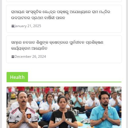
ରାମାୟଣ ସାଂସ୍କୃତିକ କେନ୍ଦ୍ର ପକ୍ଷରୁ ଅଯୋଧ୍ୟାରେ ରାମ ମନ୍ଦିର
ଉଦଘାଟନର ପ୍ରଥମ ବାର୍ଷିକୀ ପାଳନ
January 21, 2025
ସମ୍‌ରେ ନବଜାତ ଶିଶୁଙ୍କ କ୍ଷେତ୍ରରେ ପୁର୍ନଜୀବନ ପ୍ରଶିକ୍ଷଣ
କାର୍ଯ୍ୟକ୍ରମ ଆୟୋଜିତ
December 26, 2024
Health