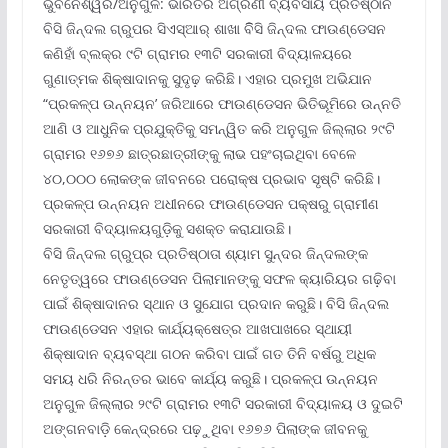
ଭୁବନେଶ୍ୱର/ଅନୁଗୁଳ: ଭାରତର ଅଗ୍ରଣୀ ବ୍ୟବସାୟ ପ୍ରତିଷ୍ଠାନ
ବିସି ଜିନ୍ଦଲ ଗ୍ରୁପର ସିଏସ୍‌ଆର୍ ଶାଖା ବିିସି ଜିନ୍ଦଲ ଫାଉଣ୍ଡେସନ
କଣିହାଁ ବ୍ଲକ୍‌ର ୯ଟି ଗ୍ରାମର ୧୩ଟି ସରକାରୀ ବିଦ୍ୟାଳୟରେ
ଗୁଣାତ୍ମକ ଶିକ୍ଷାଦାନକୁ ସୁଦୃଢ଼ କରିଛି। ଏହାର ପ୍ରମୁଖ ଅଭିଯାନ
“ପ୍ରକଳ୍ପ ଉନ୍ନୟନ’ ଜରିଆରେ ଫାଉଣ୍ଡେସନ ଭିତିଭୂମିରେ ଉନ୍ନତି
ଆଣି ଓ ଆଧୁନିକ ପ୍ରଯୁକ୍ତିକୁ ସମନ୍ୱିତ କରି ଅନୁଗୁଳ ଜିଲ୍ଲାର ୨୯ଟି
ଗ୍ରାମର ୧୬୭୬ ଛାତ୍ରଛାତ୍ରୀଙ୍କୁ ଲାଭ ପହଂଚାଇଥିବା ବେଳେ
୪୦,୦୦୦ ଲୋକଙ୍କ ଜୀବନରେ ପରୋକ୍ଷ ପ୍ରଭାବ ସୃଷ୍ଟି କରିଛି।
ପ୍ରକଳ୍ପ ଉନ୍ନୟନ ଅଧୀନରେ ଫାଉଣ୍ଡେସନ ପକ୍ଷରୁ ଗ୍ରାମୀଣ
ସରକାରୀ ବିଦ୍ୟାଳୟଗୁଡ଼ିକୁ ସଶକ୍ତ କରାଯାଉଛି।
ବିସି ଜିନ୍ଦଲ ଗ୍ରୁପ୍‌ର ପ୍ରତିଷ୍ଠାତା ଶ୍ୟାମ ସୁନ୍ଦର ଜିନ୍ଦଲଙ୍କ
ନେତୃତ୍ୱରେ ଫାଉଣ୍ଡେସନ ପିଲାମାନଙ୍କୁ ସଫଳ କ୍ୟାରିୟର ଗଢ଼ିବା
ପାଇଁ ଶିକ୍ଷାଦାନର ସ୍ଥାନ ଓ ସୁଯୋଗ ପ୍ରଦାନ କରୁଛି। ବିସି ଜିନ୍ଦଲ
ଫାଉଣ୍ଡେସନ ଏହାର କାର୍ଯ୍ୟକ୍ଷେତ୍ର ଆଖପାଖରେ ସ୍ଥାୟୀ
ଶିକ୍ଷାଦାନ ବ୍ୟବସ୍ଥା ଗଠନ କରିବା ପାଇଁ ଗତ ତିନି ବର୍ଷରୁ ଅଧିକ
ସମୟ ଧରି ନିରନ୍ତର ଭାବେ କାର୍ଯ୍ୟ କରୁଛି। ପ୍ରକଳ୍ପ ଉନ୍ନୟନ
ଅନୁଗୁଳ ଜିଲ୍ଲାର ୨୯ଟି ଗ୍ରାମର ୧୩ଟି ସରକାରୀ ବିଦ୍ୟାଳୟ ଓ ଦୁଇଟି
ଅଙ୍ଗନବାଡ଼ି କେନ୍ଦ୍ରରେ ପଢ଼ୁଥିବା ୧୬୭୬ ପିଲାଙ୍କ ଜୀବନକୁ