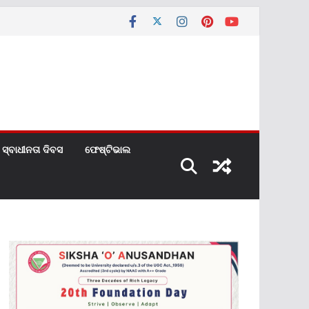
ସ୍ବାଧୀନତା ଦିବସ
ଫେଷ୍ଟିଭାଲ