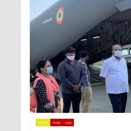
LATEST
ଜାତୀୟ
ରାଜ୍ୟ