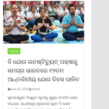
HEALTH
ଦି ଯୋଗ ଇନଷ୍ଟିଚ୍ୟୁଟ୍ ପକ୍ଷରୁ
ସମଗ୍ର ଭାରତରେ ୧୨ତମ
ଆନ୍ତର୍ଜାତୀୟ ଯୋଗ ଦିବସ ପାଳିତ
June 24, 2026
admin
ଭୁବନେଶ୍ୱର: ବିଶ୍ୱର ସବୁଠାରୁ ପୁରୁଣା ସଂଗଠିତ ଯୋଗ
କେନ୍ଦ୍ର, ସାନ୍ତାକ୍ରୁଜ୍ (ମୁମ୍ବାଇ) ସ୍ଥିତ ‘ଦି ଯୋଗ