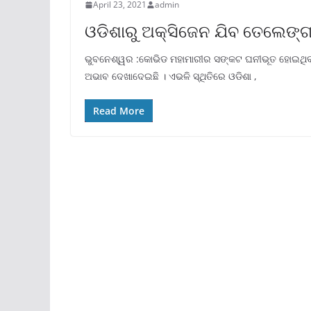
April 23, 2021
admin
ଓଡିଶାରୁ ଅକ୍ସିଜେନ ଯିବ ତେଲେଙ୍ଗ
ଭୁବନେଶ୍ୱର :କୋଭିଡ ମହାମାରୀର ସଙ୍କଟ ଘନୀଭୂତ ହୋଇଥିବାବେ
ଅଭାବ ଦେଖାଦେଇଛି । ଏଭଳି ସ୍ଥିତିରେ ଓଡିଶା ,
Read More