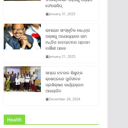
ଫେଲୋସିପ୍‌
January 31, 2025
ରାମାୟଣ ସାଂସ୍କୃତିକ କେନ୍ଦ୍ର
ପକ୍ଷରୁ ଅଯୋଧ୍ୟାରେ ରାମ
ମନ୍ଦିର ଉଦଘାଟନର ପ୍ରଥମ
ବାର୍ଷିକୀ ପାଳନ
January 21, 2025
ସମ୍‌ରେ ନବଜାତ ଶିଶୁଙ୍କ
କ୍ଷେତ୍ରରେ ପୁର୍ନଜୀବନ
ପ୍ରଶିକ୍ଷଣ କାର୍ଯ୍ୟକ୍ରମ
ଆୟୋଜିତ
December 26, 2024
Health