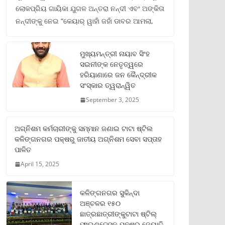
ଲୋକପ୍ରିୟ ଗାୟିକା ଯୁଗଳ ଅନ୍ତରା ନନ୍ଦୀ ଏବଂ ଅଙ୍କିତା
ନନ୍ଦୀଙ୍କୁ ନେଇ “କେୟାର୍ ୱାହାଁ ଜହାଁ ଡାବର ଆମଲା,
ମୁଖ୍ୟମନ୍ତ୍ରୀ ନାୟାବ ସିଂହ
ସଇନୀଙ୍କ ନେତୃତ୍ୱରେ
ହରିୟାଣାରେ ଜନ କୈନ୍ଦ୍ରୀକ
ସଂସ୍କାର ତ୍ୱରାନ୍ୱିତ
September 3, 2025
ଅଗ୍ନିଶମ କର୍ମଚାରୀଙ୍କୁ ସମ୍ମାନ ଜଣାଇ ଟାଟା ଷ୍ଟିଲ
କଳିଙ୍ଗନଗର ପକ୍ଷରୁ ଜାତୀୟ ଅଗ୍ନିଶମ ସେବା ସପ୍ତାହ
ପାଳିତ
April 15, 2025
କଳିଙ୍ଗନଗର ସୁକିନ୍ଦା
ଅଞ୍ଚଳର ୧୫୦
ଛାତ୍ରଛାତ୍ରୀଙ୍କୁଟାଟା ଷ୍ଟିଲ୍
ଫାଉଣ୍ଡେସନ ପକ୍ଷରୁ ଜ୍ୟୋତି