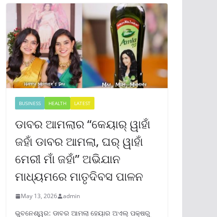
BUSINESS
HEALTH
LATEST
ଡାବର ଆମଲାର “କେୟାର୍ ୱାହାଁ
ଜହାଁ ଡାବର ଆମଲା, ଘର୍ ୱାହାଁ
ମେରୀ ମାଁ ଜହାଁ” ଅଭିଯାନ
ମାଧ୍ୟମରେ ମାତୃଦିବସ ପାଳନ
May 13, 2026
admin
ଭୁବନେଶ୍ୱର: ଡାବର ଆମଲା ହେୟାର ଅଏଲ୍ ପକ୍ଷରୁ