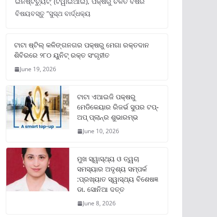
ଇନଷ୍ଟିଚ୍ୟୁଟ୍‌’ (ଟିୱାଇଆଇ), ପକ୍ଷରୁ ଚଳିତ ବର୍ଷର
ବିଷୟବସ୍ତୁ “ସୁସ୍ଥ ବାର୍ଦ୍ଧକ୍ୟ
ଟାଟା ଷ୍ଟିଲ୍‌ କଳିଙ୍ଗନଗର ପକ୍ଷରୁ ମେଗା ରକ୍ତଦାନ
ଶିବିରରେ ୨୮୦ ୟୁନିଟ୍‌ ରକ୍ତ ସଂଗୃହୀତ
June 19, 2026
ଟାଟା ଏଆଇଜି ପକ୍ଷରୁ
ମେଡିକେୟାର ରିଜର୍ଭ ସୁପର ଟପ୍‌-
ଅପ୍ ପ୍ଲାନ୍‌ର ଶୁଭାରମ୍ଭ
June 10, 2026
ମୁଖ ସ୍ୱାସ୍ଥ୍ୟ ଓ ତ୍ୱଚା
ସମସ୍ୟାର ଅଦୃଶ୍ୟ ସମ୍ପର୍କ
:ପ୍ରଖ୍ୟାତ ସ୍ୱାସ୍ଥ୍ୟ ବିଶେଷଜ୍ଞ
ଡା. ସୋନିଆ ଦତ୍ତ
June 8, 2026