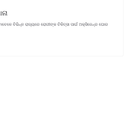
ାନା
ଳେ ବିଭିନ୍ନ ରାଜ୍ୟରେ ରୋଗୀଙ୍କ ଚିକିତ୍ସା ପାଇଁ ଅକ୍ସିଜେନ୍‌ର ଘୋର