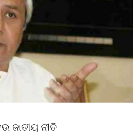
େଉ ଜାତୀୟ ନୀତି