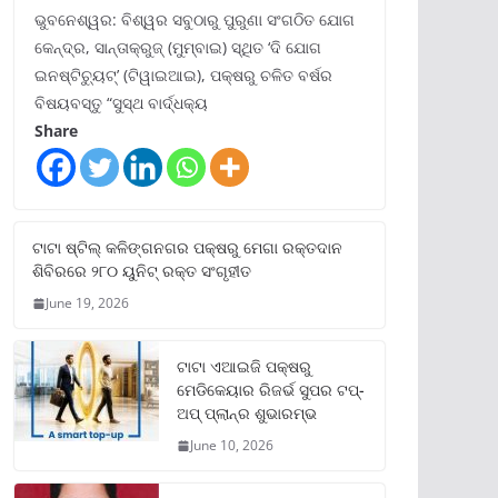
ଭୁବନେଶ୍ୱର: ବିଶ୍ୱର ସବୁଠାରୁ ପୁରୁଣା ସଂଗଠିତ ଯୋଗ
କେନ୍ଦ୍ର, ସାନ୍ତାକ୍ରୁଜ୍ (ମୁମ୍ବାଇ) ସ୍ଥିତ ‘ଦି ଯୋଗ
ଇନଷ୍ଟିଚ୍ୟୁଟ୍‌’ (ଟିୱାଇଆଇ), ପକ୍ଷରୁ ଚଳିତ ବର୍ଷର
ବିଷୟବସ୍ତୁ “ସୁସ୍ଥ ବାର୍ଦ୍ଧକ୍ୟ
Share
ଟାଟା ଷ୍ଟିଲ୍‌ କଳିଙ୍ଗନଗର ପକ୍ଷରୁ ମେଗା ରକ୍ତଦାନ
ଶିବିରରେ ୨୮୦ ୟୁନିଟ୍‌ ରକ୍ତ ସଂଗୃହୀତ
June 19, 2026
ଟାଟା ଏଆଇଜି ପକ୍ଷରୁ
ମେଡିକେୟାର ରିଜର୍ଭ ସୁପର ଟପ୍‌-
ଅପ୍ ପ୍ଲାନ୍‌ର ଶୁଭାରମ୍ଭ
June 10, 2026