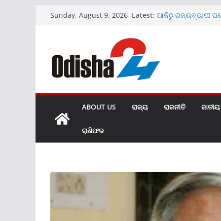
Skip
Latest:
ଆଜିଠୁ ରାଜ୍ୟବ୍ୟାପୀ ଘ
Sunday, August 9, 2026
to
ଅଭିଯାନ
ମେଡିକାଲ ବେଡ଼ରୁମରେ 
content
ଭାଇରାଲ ହେଲା ଭିଡିଓ
SBIରେ ୧୫୩୮ କ୍ଲର୍କ ପଦବ
ଜାରି
ଖୋଲିଲା ହୀରାକୁଦର ଆଉ
ମାଗଣା ରହିବ UPI ପେମ
ABOUT US
ରାଜ୍ୟ
ରାଜନୀତି
ଜାତୀୟ
ରାଶିଫଳ