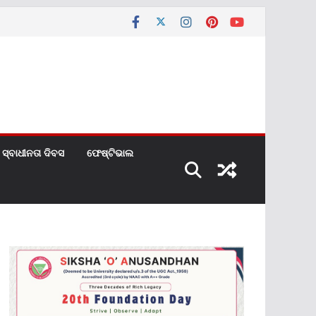
ସ୍ବାଧୀନତା ଦିବସ
ଫେଷ୍ଟିଭାଲ