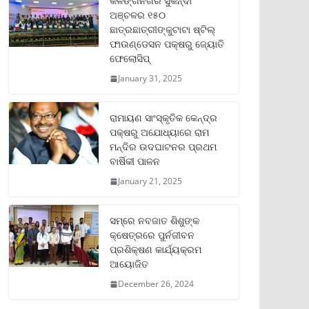
କଳିଙ୍ଗନଗର ସୁକିନ୍ଦା
ଅଞ୍ଚଳର ୧୫୦
ଛାତ୍ରଛାତ୍ରୀଙ୍କୁଟାଟା ଷ୍ଟିଲ୍
ଫାଉଣ୍ଡେସନ ପକ୍ଷରୁ ଜ୍ୟୋତି
ଫେଲୋସିପ୍‌
January 31, 2025
ରାମାୟଣ ସାଂସ୍କୃତିକ କେନ୍ଦ୍ର
ପକ୍ଷରୁ ଅଯୋଧ୍ୟାରେ ରାମ
ମନ୍ଦିର ଉଦଘାଟନର ପ୍ରଥମ
ବାର୍ଷିକୀ ପାଳନ
January 21, 2025
ସମ୍‌ରେ ନବଜାତ ଶିଶୁଙ୍କ
କ୍ଷେତ୍ରରେ ପୁର୍ନଜୀବନ
ପ୍ରଶିକ୍ଷଣ କାର୍ଯ୍ୟକ୍ରମ
ଆୟୋଜିତ
December 26, 2024