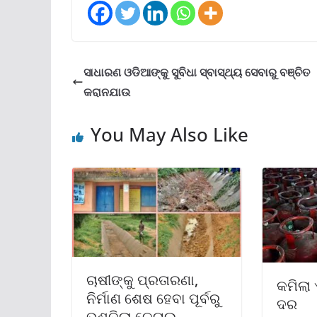
ସାଧାରଣ ଓଡିଆଙ୍କୁ ସୁବିଧା ସ୍ବାସ୍ଥ୍ୟ ସେବାରୁ ବଞ୍ଚିତ
କରାନଯାଉ
You May Also Like
ଚାଷୀଙ୍କୁ ପ୍ରତାରଣା,
କମିଲା 
ନିର୍ମାଣ ଶେଷ ହେବା ପୂର୍ବରୁ
ଦର
ଭୁଶୁଡ଼ିଲା କେନାଲ