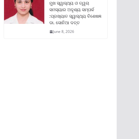
ମୁଖ ସ୍ୱାସ୍ଥ୍ୟ ଓ ତ୍ୱଚା
ସମସ୍ୟାର ଅଦୃଶ୍ୟ ସମ୍ପର୍କ
:ପ୍ରଖ୍ୟାତ ସ୍ୱାସ୍ଥ୍ୟ ବିଶେଷଜ୍ଞ
ଡା. ସୋନିଆ ଦତ୍ତ
June 8, 2026