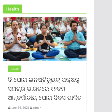
Health
HEALTH
ଦି ଯୋଗ ଇନଷ୍ଟିଚ୍ୟୁଟ୍ ପକ୍ଷରୁ
ସମଗ୍ର ଭାରତରେ ୧୨ତମ
ଆନ୍ତର୍ଜାତୀୟ ଯୋଗ ଦିବସ ପାଳିତ
June 24, 2026
admin