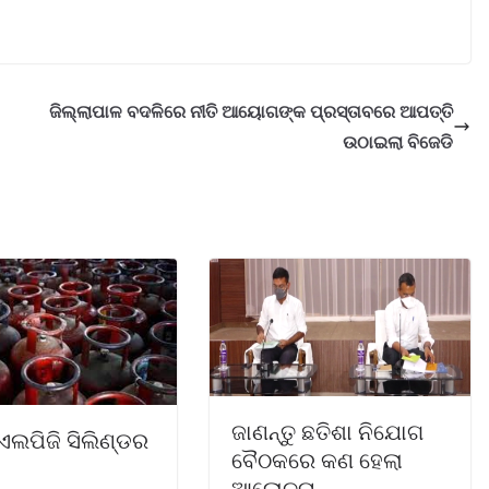
ଜିଲ୍ଲାପାଳ ବଦଳିରେ ନୀତି ଆୟୋଗଙ୍କ ପ୍ରସ୍ତାବରେ ଆପତ୍ତି
ଉଠାଇଲା ବିଜେଡି
ଜାଣନ୍ତୁ ଛତିଶା ନିଯୋଗ
ଏଲପିଜି ସିଲିଣ୍ଡର
ବୈଠକରେ କଣ ହେଲା
ଆଲୋଚନା