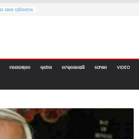
ରେ ଘରେ ତ୍ରିରଙ୍ଗା
ଗୀତ ଗାଇଲେ ସୋନୁ,
ୀ ପାଇଁ ବିଜ୍ଞପ୍ତି
 ୪ ଗେଟ୍
େଣ୍ଟ
ମନୋରଞ୍ଜନ
କ୍ରୀଡା
ଟେକ୍ନୋଲୋଜି
ଫେଶନ
VIDEO