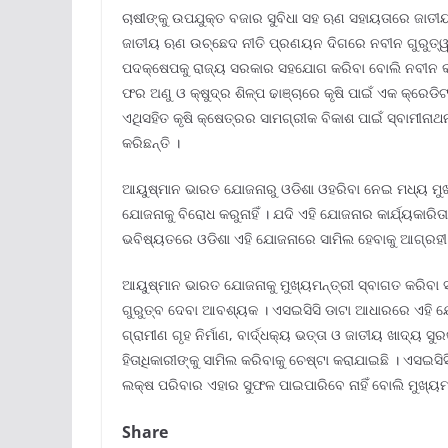
ଚାଷୀଙ୍କୁ ଉପଯୁକ୍ତ ବଜାର ସୁବିଧା ସହ ଋଣ ସହାୟତାରେ ଜାତୀ
ଜାତୀୟ ଋଣ ଉଚ୍ଛେଦ ନୀତି ପ୍ରଣୟନ ଦିଗରେ ନବୀନ ଗୁରୁତ୍ୱ
ପଦକ୍ଷେପକୁ ରାଜ୍ୟ ସରକାର ସହଯୋଗ କରିବା ବୋଲି ନବୀନ କହିଛନ୍
ଫର ଅଣୁ ଓ କ୍ଷୁଦ୍ର ଶିଳ୍ପ ଢାଞ୍ଚାରେ କୃଷି ପାଇଁ ଏକ କ୍ରେଡି
ଏଥିସହିତ କୃଷି କ୍ଷେତ୍ରର ସାମଗ୍ରୀକ ବିକାଶ ପାଇଁ ସ୍ବାମୀନାଥନ
କରିଛନ୍ତି ।
ଆୟୁଷ୍ମାନ ଭାରତ ଯୋଜନାରୁ ଓଡିଶା ଓହରିବା ନେଇ ମଧ୍ୟ ମୁଖ୍ୟମ
ଯୋଜନାକୁ ବିରୋଧ କରୁନାହିଁ । ଯଦି ଏହି ଯୋଜନାର କାର୍ଯ୍ୟକା
ଭବିଷ୍ୟତରେ ଓଡିଶା ଏହି ଯୋଜନାରେ ସାମିଲ ହେବାକୁ ଆଗ୍ରହୀ ର
ଆୟୁଷ୍ମାନ ଭାରତ ଯୋଜନାକୁ ମୁଖ୍ୟମନ୍ତ୍ରୀ ସ୍ବାଗତ କରିବା ସ
ଗୁରୁତ୍ବ ଦେବା ଆବଶ୍ୟକ । ଏସଇସିସି ଡାଟା ଆଧାରରେ ଏହି ଯୋ
ଗ୍ରାମୀଣ ଗୃହ ନିର୍ମାଣ, ବାର୍ଦ୍ଧକ୍ୟ ଭତ୍ତା ଓ ଜାତୀୟ ଖାଦ୍
ହିତାଧିକାରୀଙ୍କୁ ସାମିଲ କରିବାକୁ ଚେଷ୍ଟା କରାଯାଇଛି । ଏସ
ଲକ୍ଷ ପରିବାର ଏହାର ସୁଫଳ ପାଇପାରିବେ ନାହିଁ ବୋଲି ମୁଖ୍ୟମନ୍
Share