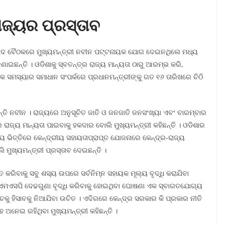
ଜ୍ୟର ପ୍ରସ୍ତାବ
ିଷଦ ବୈଠକରେ ମୁଖ୍ୟମନ୍ତ୍ରୀ ନବୀନ ପଟ୍ଟନାୟକ ଯୋଗ ଦେଇନଥିଲେ ମଧ୍ୟ
ଣାଇଛନ୍ତି । ଓଡିଶାକୁ ସ୍ବତନ୍ତ୍ର ରାଜ୍ୟ ମାନ୍ୟତା ଠାରୁ ଆରମ୍ଭ କରି,
କ ସମସ୍ୟାର ସମାଧାନ ସଂପର୍କରେ ପ୍ରଧାନମନ୍ତ୍ରୀଙ୍କୁ ଗତ ୧୬ ତାରିଖରେ ଚିଠି
ଛନ୍ତି ନବୀନ । ରାଜ୍ୟରେ ଅନୁସୂଚିତ ଜାତି ଓ ଜନଜାତି ଜନସଂଖ୍ୟା ଏବଂ ବାରମ୍ବାର
୍ର ରାଜ୍ୟ ମାନ୍ୟତା ପାଇବାକୁ ହକଦାର ବୋଲି ମୁଖ୍ୟମନ୍ତ୍ରୀ କହିଛନ୍ତି । ଓଡିଶାର
ଜ୍ୟ ଭିତ୍ତିରେ କେନ୍ଦ୍ରୀୟ ସହାୟତାପ୍ରାପ୍ତ ଯୋଜନାରେ କେନ୍ଦ୍ର-ରାଜ୍ୟ
ି ମୁଖ୍ୟମନ୍ତ୍ରୀ ପ୍ରସ୍ତାବ ଦେଇଛନ୍ତି ।
ତ କରିବାକୁ ସବୁ ଶସ୍ୟ ଉପରେ ସର୍ବନିମ୍ନ ସହାୟକ ମୂଲ୍ୟ ବୃଦ୍ଧି କରାଯିବା
ଏମଏସପି ଦେଢଗୁଣା ବୃଦ୍ଧି କରିବାକୁ ହୋଇଥିବା ଘୋଷଣା ଏକ ସ୍ବାଗତଯୋଗ୍ୟ
ଚ୍ଚକୁ ହିସାବକୁ ନିଆଯିବା ଉଚିତ । ଏଦିଗରେ କେନ୍ଦ୍ର ସରକାର କି ପ୍ରକାର ନୀତି
ହ ଅନେଇ ରହିଥିବା ମୁଖ୍ୟମନ୍ତ୍ରୀ କହିଛନ୍ତି ।