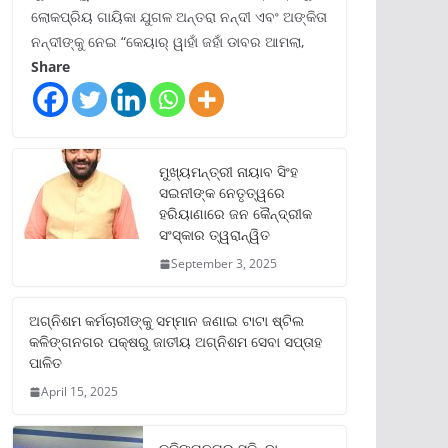
ଲୋକପ୍ରିୟ ଗାୟିକା ଯୁଗଳ ଅନ୍ତରା ନନ୍ଦୀ ଏବଂ ଅଙ୍କିତା
ନନ୍ଦୀଙ୍କୁ ନେଇ “କେୟାର୍ ୱାହାଁ ଜହାଁ ଡାବର ଆମଲା,
Share
ମୁଖ୍ୟମନ୍ତ୍ରୀ ନାୟାବ ସିଂହ
ସଇନୀଙ୍କ ନେତୃତ୍ୱରେ
ହରିୟାଣାରେ ଜନ କୈନ୍ଦ୍ରୀକ
ସଂସ୍କାର ତ୍ୱରାନ୍ୱିତ
September 3, 2025
ଅଗ୍ନିଶମ କର୍ମଚାରୀଙ୍କୁ ସମ୍ମାନ ଜଣାଇ ଟାଟା ଷ୍ଟିଲ
କଳିଙ୍ଗନଗର ପକ୍ଷରୁ ଜାତୀୟ ଅଗ୍ନିଶମ ସେବା ସପ୍ତାହ
ପାଳିତ
April 15, 2025