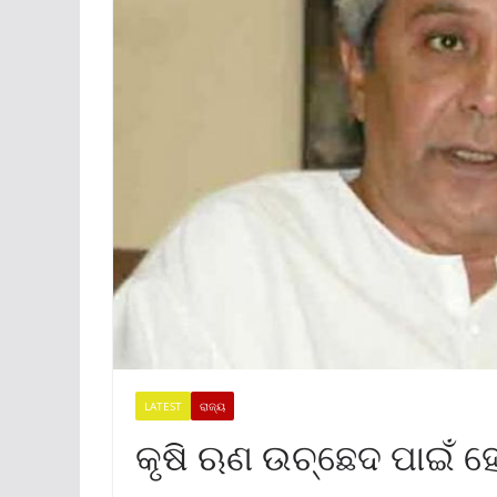
LATEST
ରାଜ୍ୟ
କୃଷି ଋଣ ଉଚ୍ଛେଦ ପାଇଁ ହ