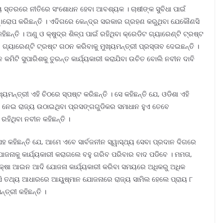
ୟ ସ୍ତରରେ ନୀତିରେ ସଂଶୋଧନ ହେବା ଆବଶ୍ୟକ । ଚାଷୀଙ୍କ ସୁବିଧା ପାଇଁ
ାରୋପ କରିଛନ୍ତି । ଏଦିଗରେ କେନ୍ଦ୍ର ସରକାର ଗ୍ରହଣ କରୁଥିବା ଯେକୌଣସି
ତି । ଅଣୁ ଓ କ୍ଷୁଦ୍ର ଶିଳ୍ପ ପାଇଁ ରହିଥିବା କ୍ରେଡିଟ ଗ୍ୟାରେଣ୍ଟି ଟ୍ରଷ୍ଟ
ଟ ଗ୍ୟାରେଣ୍ଟି ଟ୍ରଷ୍ଟ ଗଠନ କରିବାକୁ ମୁଖ୍ୟମନ୍ତ୍ରୀ ପ୍ରସ୍ତାବ ଦେଇଛନ୍ତି ।
 କମିଟି ସୁପାରିଶକୁ ତୁରନ୍ତ କାର୍ଯ୍ୟକାରୀ କରାଯିବା ଉଚିତ ବୋଲି ନବୀନ ଦାବି
ନ୍ତ୍ରୀ ଏହି ଚିଠରେ ସ୍ପଷ୍ଟ କରିଛନ୍ତି । ସେ କହିଛନ୍ତି ଯେ, ଓଡିଶା ଏହି
ରିତା ନେଇ ରାଜ୍ୟ ଉଠାଇଥିବା ପ୍ରସଙ୍ଗଗୁଡିକର ସମାଧାନ ହୁଏ ତେବେ
ହିଥିବା ନବୀନ କହିଛନ୍ତି ।
ହ କହିଛନ୍ତି ଯେ, ଆମେ ଏବେ ସାର୍ବଜନୀନ ସ୍ୱାସ୍ଥ୍ୟ ସେବା ପ୍ରଦାନ ଦିଗରେ
ଜନାକୁ କାର୍ଯ୍ୟକାରୀ କରାଗଲେ ବହୁ ଗରିବ ପରିବାର ବାଦ ପଡିବେ । ମମତା,
ୟ ସୁରକ୍ଷା ଆଇନ ଆଦି ଯୋଜନା କାର୍ଯ୍ୟକାରୀ କରିବା ସମୟରେ ଅଧିକରୁ ଅଧିକ
ଇସିସି ତଥ୍ୟ ଆଧାରରେ ଆୟୁଷ୍ମାନ ଯୋଜନାରେ ରାଜ୍ୟ ସାମିଲ ହେଲେ ପ୍ରାୟ ୮
ତ୍ରୀ କହିଛନ୍ତି ।