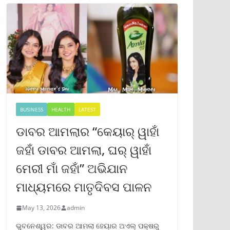
BUSINESS
HEALTH
LATEST
ଡାବର ଆମଲାର “କେୟାର୍ ୱାହାଁ
ଜହାଁ ଡାବର ଆମଲା, ଘର୍ ୱାହାଁ
ମେରୀ ମାଁ ଜହାଁ” ଅଭିଯାନ
ମାଧ୍ୟମରେ ମାତୃଦିବସ ପାଳନ
May 13, 2026
admin
ଭୁବନେଶ୍ୱର: ଡାବର ଆମଲା ହେୟାର ଅଏଲ୍ ପକ୍ଷରୁ