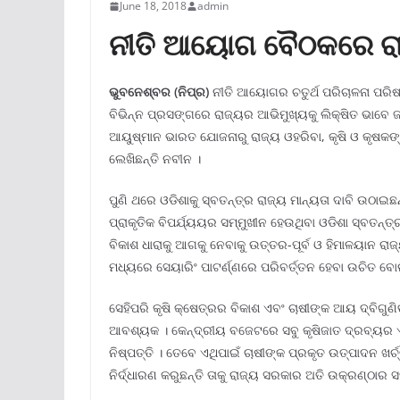
June 18, 2018
admin
ନୀତି ଆୟୋଗ ବୈଠକରେ ରା
ଭୁବନେ
ଶ୍ବର (ନିପ୍ର)
ନୀତି ଆୟୋଗର ଚତୁର୍ଥ ପରିଚାଳନା ପର
ବିଭିନ୍ନ ପ୍ରସଙ୍ଗରେ ରାଜ୍ୟର ଆଭିମୁଖ୍ୟକୁ ଲିକ୍ଷିତ ଭାବେ ଜ
ଆୟୁଷ୍ମାନ ଭାରତ ଯୋଜନାରୁ ରାଜ୍ୟ ଓହରିବା, କୃଷି ଓ କୃଷକଙ୍
ଲେଖିଛନ୍ତି ନବୀନ ।
ପୁଣି ଥରେ ଓଡିଶାକୁ ସ୍ବତନ୍ତ୍ର ରାଜ୍ୟ ମାନ୍ୟତା ଦାବି ଉଠାଇ
ପ୍ରାକୃତିକ ବିପର୍ଯ୍ୟୟର ସମ୍ମୁଖୀନ ହେଉଥିବା ଓଡିଶା ସ୍ବତନ୍ତ
ବିକାଶ ଧାରାକୁ ଆଗକୁ ନେବାକୁ ଉତ୍ତର-ପୂର୍ବ ଓ ହିମାଳୟାନ ରା
ମଧ୍ୟରେ ସେୟାରିଂ ପାଟର୍ଣ୍ଣରେ ପରିବର୍ତ୍ତନ ହେବା ଉଚିତ ବୋଲ
ସେହିପରି କୃଷି କ୍ଷେତ୍ରର ବିକାଶ ଏବଂ ଚାଷୀଙ୍କ ଆୟ ଦ୍ବିଗୁଣି
ଆବଶ୍ୟକ । କେନ୍ଦ୍ରୀୟ ବଜେଟରେ ସବୁ କୃଷିଜାତ ଦ୍ରବ୍ୟର 
ନିଷ୍ପତ୍ତି । ତେବେ ଏଥିପାଇଁ ଚାଷୀଙ୍କ ପ୍ରକୃତ ଉତ୍ପାଦନ ଖର୍
ନିର୍ଦ୍ଧାରଣ କରୁଛନ୍ତି ତାକୁ ରାଜ୍ୟ ସରକାର ଅତି ଉକ୍ରଣ୍ଠାର ସ