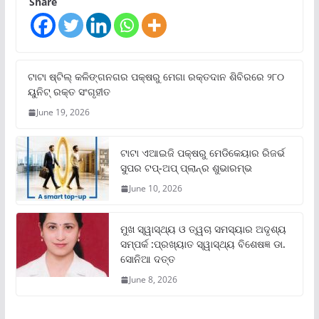
Share
ଟାଟା ଷ୍ଟିଲ୍‌ କଳିଙ୍ଗନଗର ପକ୍ଷରୁ ମେଗା ରକ୍ତଦାନ ଶିବିରରେ ୨୮୦
ୟୁନିଟ୍‌ ରକ୍ତ ସଂଗୃହୀତ
June 19, 2026
ଟାଟା ଏଆଇଜି ପକ୍ଷରୁ ମେଡିକେୟାର ରିଜର୍ଭ
ସୁପର ଟପ୍‌-ଅପ୍ ପ୍ଲାନ୍‌ର ଶୁଭାରମ୍ଭ
June 10, 2026
ମୁଖ ସ୍ୱାସ୍ଥ୍ୟ ଓ ତ୍ୱଚା ସମସ୍ୟାର ଅଦୃଶ୍ୟ
ସମ୍ପର୍କ :ପ୍ରଖ୍ୟାତ ସ୍ୱାସ୍ଥ୍ୟ ବିଶେଷଜ୍ଞ ଡା.
ସୋନିଆ ଦତ୍ତ
June 8, 2026