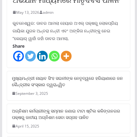
May 13, 2026
admin
ଭୁବନେଶ୍ୱର: ଡାବର ଆମଲା ହେୟାର ଅଏଲ୍ ପକ୍ଷରୁ ଲୋକପ୍ରିୟ
ଗାୟିକା ଯୁଗଳ ଅନ୍ତରା ନନ୍ଦୀ ଏବଂ ଅଙ୍କିତା ନନ୍ଦୀଙ୍କୁ ନେଇ
“କେୟାର୍ ୱାହାଁ ଜହାଁ ଡାବର ଆମଲା,
Share
ମୁଖ୍ୟମନ୍ତ୍ରୀ ନାୟାବ ସିଂହ ସଇନୀଙ୍କ ନେତୃତ୍ୱରେ ହରିୟାଣାରେ ଜନ
କୈନ୍ଦ୍ରୀକ ସଂସ୍କାର ତ୍ୱରାନ୍ୱିତ
September 3, 2025
ଅଗ୍ନିଶମ କର୍ମଚାରୀଙ୍କୁ ସମ୍ମାନ ଜଣାଇ ଟାଟା ଷ୍ଟିଲ କଳିଙ୍ଗନଗର
ପକ୍ଷରୁ ଜାତୀୟ ଅଗ୍ନିଶମ ସେବା ସପ୍ତାହ ପାଳିତ
April 15, 2025