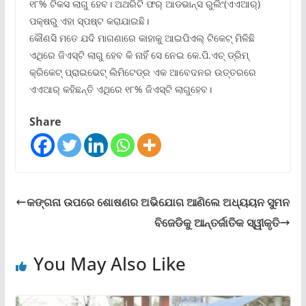
୧୮% ଟିକସ ଲାଗୁ ହେବ। ଅଥରିଟି ଫର୍ ଆଡଭାନ୍ସ ରୁଲିଂ(ଏଏଆର୍)
ପକ୍ଷରୁ ଏହା ସ୍ପଷ୍ଟ କରାଯାଇଛି।
କୌଣସି ମତେ ଯଦି ମାଗଣାରେ କାହାକୁ ଆଇପିଏଲ୍ ଟିକେଟ୍ ମିଳିଛି
ଏଥିରେ ଜିଏସ୍ଟି ଲାଗୁ ହେବ କି ନାହିଁ ସେ ନେଇ କେ.ପି.ଏଚ୍ ଡ୍ରିମ୍
କ୍ରିକେଟ୍ ପ୍ରାଇଭେଟ୍ ଲିମିଟେଡ୍ର ଏକ ଆବେଦନର ଉତ୍ତରରେ
ଏଏଆର୍ କହିଛନ୍ତି ଏଥିରେ ୧୮% ଜିଏସ୍ଟି ଲାଗୁହେବ।
Share
କଙ୍ଗନା ଉପରେ ଶୋଷଣର ଅଭିଯୋଗ ଆଣିଲେ ଅଧ୍ୟୟନ ସୁମନ
ବିଜେଡିକୁ ଆନ୍ତର୍ଜାତିକ ସ୍ୱୀକୃତି
You May Also Like