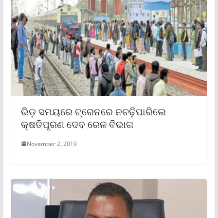
ଭିଡ଼ ସମୟରେ ଟ୍ରେନରେ ନଚଢ଼ିପାରିଲେ
କ୍ଷତିପୂରଣ ଦେବ ରେଳ ବିଭାଗ
November 2, 2019