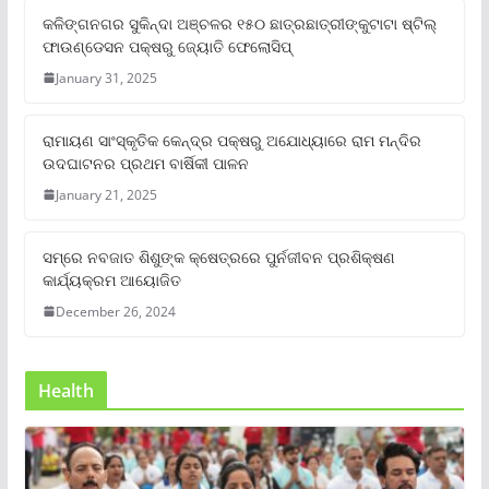
କଳିଙ୍ଗନଗର ସୁକିନ୍ଦା ଅଞ୍ଚଳର ୧୫୦ ଛାତ୍ରଛାତ୍ରୀଙ୍କୁଟାଟା ଷ୍ଟିଲ୍
ଫାଉଣ୍ଡେସନ ପକ୍ଷରୁ ଜ୍ୟୋତି ଫେଲୋସିପ୍‌
January 31, 2025
ରାମାୟଣ ସାଂସ୍କୃତିକ କେନ୍ଦ୍ର ପକ୍ଷରୁ ଅଯୋଧ୍ୟାରେ ରାମ ମନ୍ଦିର
ଉଦଘାଟନର ପ୍ରଥମ ବାର୍ଷିକୀ ପାଳନ
January 21, 2025
ସମ୍‌ରେ ନବଜାତ ଶିଶୁଙ୍କ କ୍ଷେତ୍ରରେ ପୁର୍ନଜୀବନ ପ୍ରଶିକ୍ଷଣ
କାର୍ଯ୍ୟକ୍ରମ ଆୟୋଜିତ
December 26, 2024
Health