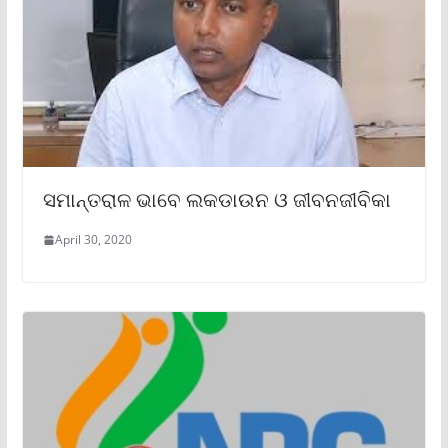
ସମାନ୍ତରାଳ ଭାବେ ଲକଡାଉନ ଓ ଜୀବନଜୀବିକା
April 30, 2020