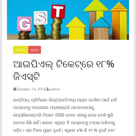
LATEST
କ୍ରୀଡା
ଆଇପିଏଲ୍ ଟିକେଟ୍ରେ ୧୮%
ଜିଏସ୍ଟି
October 14, 2018
admin
ଇଣ୍ଡିଆନ୍ ପ୍ରିମିୟର ଲିଗ୍(ଆଇପିଏଲ୍) ମ୍ୟାଚ ଦେଖିବା ପାଇଁ ଯଦି
ଆପଣଙ୍କୁ ମାଗଣାରେ ଫ୍ରାଞ୍ଚାଇଜି ଓନରଙ୍କଠାରୁ
କମ୍ପ୍ଲିମେଣ୍ଟାରି ଟିକେଟ ମିଳିଛି ତେବେ ତାହାକୁ ନେଇ ବେଶି ଖୁସି
ହେବାର କିଛି ନାହିଁ। କାରଣ ଏଥିରେ ବି ଆପଣଙ୍କୁ ଟଙ୍କା ଗଣିବାକୁ
ପଡ଼ିବ। ଏହା ଟିକସ ମୁକ୍ତ ନୁହେଁ। ଏଥିରେ ୫% କି ୧୨ % ନୁହେଁ ବରଂ