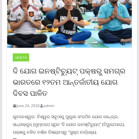
HEALTH
ଦି ଯୋଗ ଇନଷ୍ଟିଚ୍ୟୁଟ୍ ପକ୍ଷରୁ ସମଗ୍ର
ଭାରତରେ ୧୨ତମ ଆନ୍ତର୍ଜାତୀୟ ଯୋଗ
ଦିବସ ପାଳିତ
June 24, 2026
admin
ଭୁବନେଶ୍ୱର: ବିଶ୍ୱର ସବୁଠାରୁ ପୁରୁଣା ସଂଗଠିତ ଯୋଗ କେନ୍ଦ୍ର,
ସାନ୍ତାକ୍ରୁଜ୍ (ମୁମ୍ବାଇ) ସ୍ଥିତ ‘ଦି ଯୋଗ ଇନଷ୍ଟିଚ୍ୟୁଟ୍‌’ (ଟିୱାଇଆଇ),
ପକ୍ଷରୁ ଚଳିତ ବର୍ଷର ବିଷୟବସ୍ତୁ “ସୁସ୍ଥ ବାର୍ଦ୍ଧକ୍ୟ