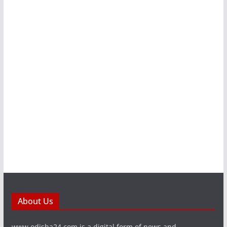
About Us
www.odisha24.com is a digital form of news and