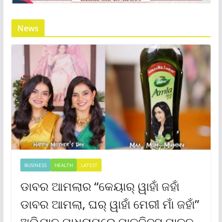
News
BUSINESS
HEALTH
LATEST
ଡାବର ଆମଲାର “କେୟାର୍ ୱାହାଁ ଜହାଁ
ଡାବର ଆମଲା, ଘର୍ ୱାହାଁ ମେରୀ ମାଁ ଜହାଁ”
ଅଭିଯାନ ମାଧ୍ୟମରେ ମାତୃଦିବସ ପାଳନ