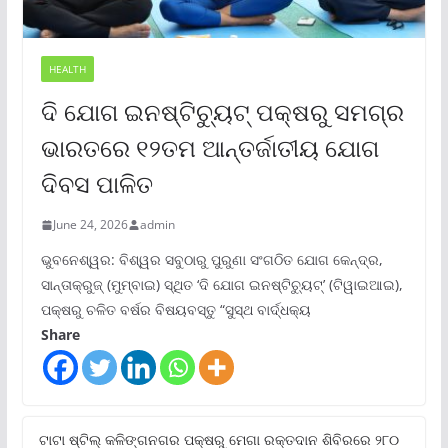
HEALTH
ଦି ଯୋଗ ଇନଷ୍ଟିଚ୍ୟୁଟ୍ ପକ୍ଷରୁ ସମଗ୍ର
ଭାରତରେ ୧୨ତମ ଆନ୍ତର୍ଜାତୀୟ ଯୋଗ
ଦିବସ ପାଳିତ
June 24, 2026
admin
ଭୁବନେଶ୍ୱର: ବିଶ୍ୱର ସବୁଠାରୁ ପୁରୁଣା ସଂଗଠିତ ଯୋଗ କେନ୍ଦ୍ର,
ସାନ୍ତାକ୍ରୁଜ୍ (ମୁମ୍ବାଇ) ସ୍ଥିତ ‘ଦି ଯୋଗ ଇନଷ୍ଟିଚ୍ୟୁଟ୍‌’ (ଟିୱାଇଆଇ),
ପକ୍ଷରୁ ଚଳିତ ବର୍ଷର ବିଷୟବସ୍ତୁ “ସୁସ୍ଥ ବାର୍ଦ୍ଧକ୍ୟ
Share
ଟାଟା ଷ୍ଟିଲ୍‌ କଳିଙ୍ଗନଗର ପକ୍ଷରୁ ମେଗା ରକ୍ତଦାନ ଶିବିରରେ ୨୮୦