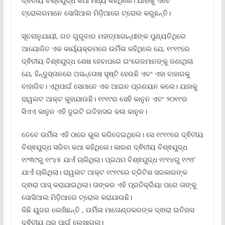
ଦ୍ଵିତୀୟ ବିଶ୍ଵଯୁଦ୍ଧ କଥା ମଧ୍ୟ କହିଥିଲେ। ଯାହାକୁ ଏବେ
ଟ୍ରୋଲରମାନେ ସୋସିଆଲ ମିଡ଼ିଆରେ ଟ୍ରୋଲ କରୁଛନ୍ତି।
ସୂଚନାନୁଯାୟୀ, ଗତ ଗୁରୁବାର ମହାତ୍ମାଗାନ୍ଧୀଙ୍କ ପୁଣ୍ୟତିଥିରେ
ଆୟୋଜିତ ଏକ କାର୍ୟ୍ୟକ୍ରମରେ ଉର୍ମିଳା କହିଥିଲେ ଯେ, ୧୯୧୯ରେ
ଦ୍ଵିତୀୟ ବିଶ୍ଵଯୁଦ୍ଧ ଶେଷ ହେବାପରେ ଇଂରେଜମାନଙ୍କୁ ଜଣାଥିଲା
ଯେ, ହିନ୍ଦୁସ୍ତାନରେ ଅସନ୍ତୋଷ ସୃଷ୍ଟି ହେଉଛି ଏବଂ ଏହା ବାହାରକୁ
ବାହାରିବ। ଏଥିପାଇଁ ସେମାନେ ଏକ ଆଇନ ପ୍ରଣୟନ କଲେ। ଯାହାକୁ
ରାୱଲଟ ଆକ୍ଟ କୁହାଯାଉଛି। ୧୯୧୯ର ସେହି କାନୁନ ଏବଂ ୨୦୧୯ର
ସିଏଏ କାନୁନ ଏହି ଦୁଇଟି ଇତିହାସର କଳା କାନୁନ।
ତେବେ ଉର୍ମିଳା ଏହି ଠାରେ ଭୁଲ କରିଦେଇଥିଲେ। ସେ ୧୯୧୯ରେ ଦ୍ଵିତୀୟ
ବିଶ୍ଵଯୁଦ୍ଧ ସରିବା କଥା କହିଥିଲେ। କାରଣ ଦ୍ଵିତୀୟ ବିଶ୍ଵଯୁଦ୍ଧ
୧୯୩୯ରୁ ୧୯୪୫ ଯାଏଁ ଚାଲିଥିଲା। ପ୍ରଥମ ବିଶ୍ଵଯୁଦ୍ଧ ୧୯୧୪ରୁ ୧୯୧୮
ଯାଏଁ ଚାଲିଥିଲା। ରାୱଲଟ ଆକ୍ଟ ୧୯୧୯ରେ ବ୍ରିଟିଶ ସରକାରଙ୍କ
ଦ୍ଵାରା ପାସ୍ କରାଯାଇଥିଲା। ତାଙ୍କର ଏହି ପ୍ରତିକ୍ରିୟା ପରେ ତାଙ୍କୁ
ସୋସିଆଲ ମିଡ଼ିଆରେ ଟ୍ରୋଲ କରାଯାଉଛି।
କିଛି ୟୁଜର ଲେଖିଛନ୍ତି , ଉର୍ମିଳା ମାତୋଣ୍ଡକରଙ୍କ ଦ୍ଵାରା ଇତିହାସ
ଦ୍ଵିତୀୟ ଥର ପାଇଁ ଲେଖାଗଲା।