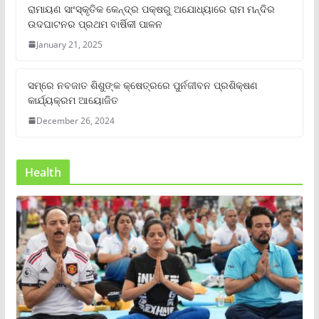
ରାମାୟଣ ସାଂସ୍କୃତିକ କେନ୍ଦ୍ର ପକ୍ଷରୁ ଅଯୋଧ୍ୟାରେ ରାମ ମନ୍ଦିର
ଉଦଘାଟନର ପ୍ରଥମ ବାର୍ଷିକୀ ପାଳନ
January 21, 2025
ସମ୍‌ରେ ନବଜାତ ଶିଶୁଙ୍କ କ୍ଷେତ୍ରରେ ପୁର୍ନଜୀବନ ପ୍ରଶିକ୍ଷଣ
କାର୍ଯ୍ୟକ୍ରମ ଆୟୋଜିତ
December 26, 2024
Health