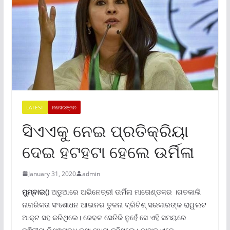
LATEST
ମନୋରଞ୍ଜନ
ସିଏଏକୁ ନେଇ ପ୍ରତିକ୍ରିୟା
ଦେଇ ହଟହଟା ହେଲେ ଉର୍ମିଳା
January 31, 2020
admin
ମୁମ୍ବାଇ()
ଅଡୁଆରେ ଅଭିନେତ୍ରୀ ଉର୍ମିଳା ମାତୋଣ୍ଡକର ।ଗତକାଲି
ନାଗରିକତା ସଂଶୋଧନ ଆଇନର ତୁଳନା ବ୍ରିଟିଶ୍ ସରକାରଙ୍କ ରାୱଲଟ
ଆକ୍ଟ ସହ କରିଥିଲେ। କେବଳ ସେତିକି ନୁହେଁ ସେ ଏହି ସମୟରେ