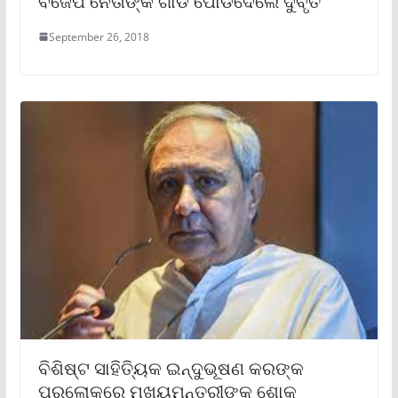
ବିଜେପି ନେତାଙ୍କ ଗାଡି ପୋଡିଦେଲେ ଦୁର୍ବୃର୍ତ
September 26, 2018
ବିଶିଷ୍ଟ ସାହିତ୍ୟିକ ଇନ୍ଦୁଭୂଷଣ କରଙ୍କ
ପରଲୋକରେ ମୁଖ୍ୟମନ୍ତ୍ରୀଙ୍କ ଶୋକ