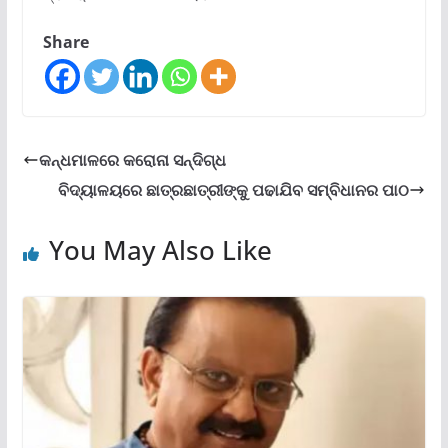
Share
କନ୍ଧମାଳରେ କରୋନା ସନ୍ଦିଗ୍ଧ
ବିଦ୍ୟାଳୟରେ ଛାତ୍ରଛାତ୍ରୀଙ୍କୁ ପଢାଯିବ ସମ୍ବିଧାନର ପାଠ
You May Also Like