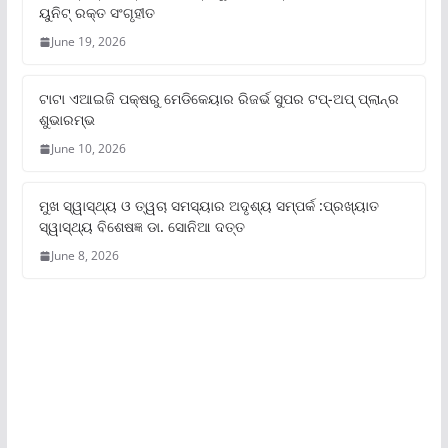
ୟୁନିଟ୍‌ ରକ୍ତ ସଂଗୃହୀତ
June 19, 2026
ଟାଟା ଏଆଇଜି ପକ୍ଷରୁ ମେଡିକେୟାର ରିଜର୍ଭ ସୁପର ଟପ୍‌-ଅପ୍ ପ୍ଲାନ୍‌ର
ଶୁଭାରମ୍ଭ
June 10, 2026
ମୁଖ ସ୍ୱାସ୍ଥ୍ୟ ଓ ତ୍ୱଚା ସମସ୍ୟାର ଅଦୃଶ୍ୟ ସମ୍ପର୍କ :ପ୍ରଖ୍ୟାତ
ସ୍ୱାସ୍ଥ୍ୟ ବିଶେଷଜ୍ଞ ଡା. ସୋନିଆ ଦତ୍ତ
June 8, 2026