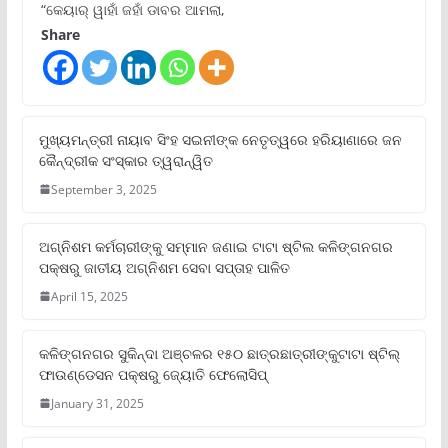
“କେୟାର୍ ୱାହାଁ ଜହାଁ ଡାବର ଆମଲା,
Share
ମୁଖ୍ୟମନ୍ତ୍ରୀ ନାୟାବ ସିଂହ ସଇନୀଙ୍କ ନେତୃତ୍ୱରେ ହରିୟାଣାରେ ଜନ
କୈନ୍ଦ୍ରୀକ ସଂସ୍କାର ତ୍ୱରାନ୍ୱିତ
September 3, 2025
ଅଗ୍ନିଶମ କର୍ମଚାରୀଙ୍କୁ ସମ୍ମାନ ଜଣାଇ ଟାଟା ଷ୍ଟିଲ କଳିଙ୍ଗନଗର
ପକ୍ଷରୁ ଜାତୀୟ ଅଗ୍ନିଶମ ସେବା ସପ୍ତାହ ପାଳିତ
April 15, 2025
କଳିଙ୍ଗନଗର ସୁକିନ୍ଦା ଅଞ୍ଚଳର ୧୫୦ ଛାତ୍ରଛାତ୍ରୀଙ୍କୁଟାଟା ଷ୍ଟିଲ୍
ଫାଉଣ୍ଡେସନ ପକ୍ଷରୁ ଜ୍ୟୋତି ଫେଲୋସିପ୍‌
January 31, 2025