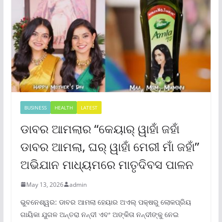
BUSINESS
HEALTH
LATEST
ଡାବର ଆମଲାର “କେୟାର୍ ୱାହାଁ ଜହାଁ
ଡାବର ଆମଲା, ଘର୍ ୱାହାଁ ମେରୀ ମାଁ ଜହାଁ”
ଅଭିଯାନ ମାଧ୍ୟମରେ ମାତୃଦିବସ ପାଳନ
May 13, 2026
admin
ଭୁବନେଶ୍ୱର: ଡାବର ଆମଲା ହେୟାର ଅଏଲ୍ ପକ୍ଷରୁ ଲୋକପ୍ରିୟ
ଗାୟିକା ଯୁଗଳ ଅନ୍ତରା ନନ୍ଦୀ ଏବଂ ଅଙ୍କିତା ନନ୍ଦୀଙ୍କୁ ନେଇ