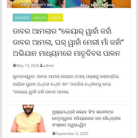
BUSINESS
HEALTH
LATEST
ଡାବର ଆମଲାର “କେୟାର୍ ୱାହାଁ ଜହାଁ
ଡାବର ଆମଲା, ଘର୍ ୱାହାଁ ମେରୀ ମାଁ ଜହାଁ”
ଅଭିଯାନ ମାଧ୍ୟମରେ ମାତୃଦିବସ ପାଳନ
May 13, 2026
admin
ଭୁବନେଶ୍ୱର: ଡାବର ଆମଲା ହେୟାର ଅଏଲ୍ ପକ୍ଷରୁ ଲୋକପ୍ରିୟ
ଗାୟିକା ଯୁଗଳ ଅନ୍ତରା ନନ୍ଦୀ ଏବଂ ଅଙ୍କିତା ନନ୍ଦୀଙ୍କୁ ନେଇ
“କେୟାର୍ ୱାହାଁ ଜହାଁ ଡାବର ଆମଲା,
ମୁଖ୍ୟମନ୍ତ୍ରୀ ନାୟାବ ସିଂହ ସଇନୀଙ୍କ
ନେତୃତ୍ୱରେ ହରିୟାଣାରେ ଜନ କୈନ୍ଦ୍ରୀକ
ସଂସ୍କାର ତ୍ୱରାନ୍ୱିତ
September 3, 2025