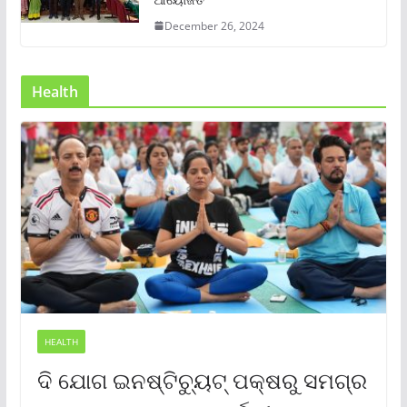
December 26, 2024
Health
HEALTH
ଦି ଯୋଗ ଇନଷ୍ଟିଚ୍ୟୁଟ୍ ପକ୍ଷରୁ ସମଗ୍ର