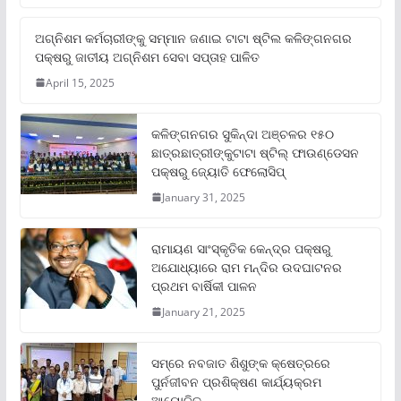
ଅଗ୍ନିଶମ କର୍ମଚାରୀଙ୍କୁ ସମ୍ମାନ ଜଣାଇ ଟାଟା ଷ୍ଟିଲ କଳିଙ୍ଗନଗର
ପକ୍ଷରୁ ଜାତୀୟ ଅଗ୍ନିଶମ ସେବା ସପ୍ତାହ ପାଳିତ
April 15, 2025
କଳିଙ୍ଗନଗର ସୁକିନ୍ଦା ଅଞ୍ଚଳର ୧୫୦
ଛାତ୍ରଛାତ୍ରୀଙ୍କୁଟାଟା ଷ୍ଟିଲ୍ ଫାଉଣ୍ଡେସନ
ପକ୍ଷରୁ ଜ୍ୟୋତି ଫେଲୋସିପ୍‌
January 31, 2025
ରାମାୟଣ ସାଂସ୍କୃତିକ କେନ୍ଦ୍ର ପକ୍ଷରୁ
ଅଯୋଧ୍ୟାରେ ରାମ ମନ୍ଦିର ଉଦଘାଟନର
ପ୍ରଥମ ବାର୍ଷିକୀ ପାଳନ
January 21, 2025
ସମ୍‌ରେ ନବଜାତ ଶିଶୁଙ୍କ କ୍ଷେତ୍ରରେ
ପୁର୍ନଜୀବନ ପ୍ରଶିକ୍ଷଣ କାର୍ଯ୍ୟକ୍ରମ
ଆୟୋଜିତ