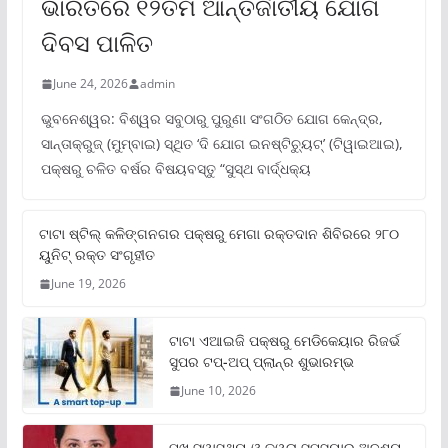
ଭାରତରେ ୧୨ତମ ଆନ୍ତର୍ଜାତୀୟ ଯୋଗ
ଦିବସ ପାଳିତ
June 24, 2026
admin
ଭୁବନେଶ୍ୱର: ବିଶ୍ୱର ସବୁଠାରୁ ପୁରୁଣା ସଂଗଠିତ ଯୋଗ କେନ୍ଦ୍ର,
ସାନ୍ତାକ୍ରୁଜ୍ (ମୁମ୍ବାଇ) ସ୍ଥିତ ‘ଦି ଯୋଗ ଇନଷ୍ଟିଚ୍ୟୁଟ୍‌’ (ଟିୱାଇଆଇ),
ପକ୍ଷରୁ ଚଳିତ ବର୍ଷର ବିଷୟବସ୍ତୁ “ସୁସ୍ଥ ବାର୍ଦ୍ଧକ୍ୟ
ଟାଟା ଷ୍ଟିଲ୍‌ କଳିଙ୍ଗନଗର ପକ୍ଷରୁ ମେଗା ରକ୍ତଦାନ ଶିବିରରେ ୨୮୦
ୟୁନିଟ୍‌ ରକ୍ତ ସଂଗୃହୀତ
June 19, 2026
ଟାଟା ଏଆଇଜି ପକ୍ଷରୁ ମେଡିକେୟାର ରିଜର୍ଭ
ସୁପର ଟପ୍‌-ଅପ୍ ପ୍ଲାନ୍‌ର ଶୁଭାରମ୍ଭ
June 10, 2026
ମୁଖ ସ୍ୱାସ୍ଥ୍ୟ ଓ ତ୍ୱଚା ସମସ୍ୟାର ଅଦୃଶ୍ୟ