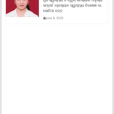
ସମ୍ପର୍କ :ପ୍ରଖ୍ୟାତ ସ୍ୱାସ୍ଥ୍ୟ ବିଶେଷଜ୍ଞ ଡା.
ସୋନିଆ ଦତ୍ତ
June 8, 2026