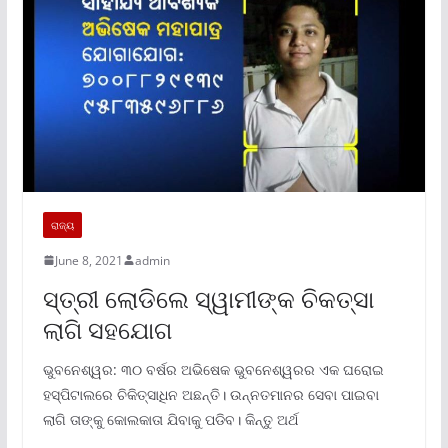
ରାଜ୍ୟ
June 8, 2021
admin
ସ୍ତ୍ରୀ ଲୋଡିଲେ ସ୍ୱାମୀଙ୍କ ଚିକତ୍ସା
ଲାଗି ସହଯୋଗ
ଭୁବନେଶ୍ୱର: ୩୦ ବର୍ଷର ଅଭିଷେକ ଭୁବନେଶ୍ୱରର ଏକ ଘରୋଇ
ହସ୍ପିଟାଲରେ ଚିକିତ୍ସାଧିନ ଅଛନ୍ତି। ଉନ୍ନତମାନର ସେବା ପାଇବା
ଲାଗି ତାଙ୍କୁ କୋଲକାତା ଯିବାକୁ ପଡିବ। କିନ୍ତୁ ଅର୍ଥ