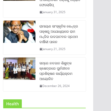
ଫେଲୋସିପ୍‌
January 31, 2025
ରାମାୟଣ ସାଂସ୍କୃତିକ କେନ୍ଦ୍ର
ପକ୍ଷରୁ ଅଯୋଧ୍ୟାରେ ରାମ
ମନ୍ଦିର ଉଦଘାଟନର ପ୍ରଥମ
ବାର୍ଷିକୀ ପାଳନ
January 21, 2025
ସମ୍‌ରେ ନବଜାତ ଶିଶୁଙ୍କ
କ୍ଷେତ୍ରରେ ପୁର୍ନଜୀବନ
ପ୍ରଶିକ୍ଷଣ କାର୍ଯ୍ୟକ୍ରମ
ଆୟୋଜିତ
December 26, 2024
Health