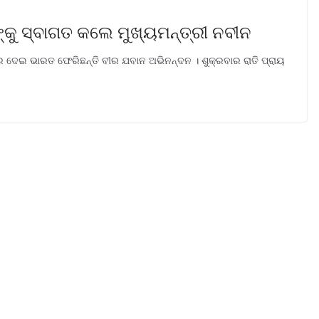
୍କୁ ସ୍ବାଗତ କଲେ ମୁଖ୍ୟମନ୍ତ୍ରୀ ନବୀନ
ଡର ଦେଇ ଭାରତ ଫେରିଛନ୍ତି ବୀର ଯବାନ ଅଭିନନ୍ଦନ । ଶୁକ୍ରବାର ରାତି ପ୍ରାୟ