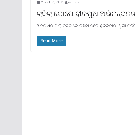
March 2, 2019
admin
ଟ୍ବିଟ୍ ଯୋଗେ ବୀରପୁଅ ଅଭିନନ୍ଦନଙ
୨ ଦିନ ଧରି ପାକ୍ କବଜାରେ ରହିବା ପରେ ଶୁକ୍ରବାର ୱାଘା ବର୍
Read More