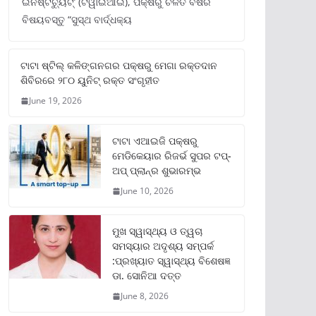
ଇନଷ୍ଟିଚ୍ୟୁଟ୍‌’ (ଟିୱାଇଆଇ), ପକ୍ଷରୁ ଚଳିତ ବର୍ଷର
ବିଷୟବସ୍ତୁ “ସୁସ୍ଥ ବାର୍ଦ୍ଧକ୍ୟ
ଟାଟା ଷ୍ଟିଲ୍‌ କଳିଙ୍ଗନଗର ପକ୍ଷରୁ ମେଗା ରକ୍ତଦାନ
ଶିବିରରେ ୨୮୦ ୟୁନିଟ୍‌ ରକ୍ତ ସଂଗୃହୀତ
June 19, 2026
ଟାଟା ଏଆଇଜି ପକ୍ଷରୁ
ମେଡିକେୟାର ରିଜର୍ଭ ସୁପର ଟପ୍‌-
ଅପ୍ ପ୍ଲାନ୍‌ର ଶୁଭାରମ୍ଭ
June 10, 2026
ମୁଖ ସ୍ୱାସ୍ଥ୍ୟ ଓ ତ୍ୱଚା
ସମସ୍ୟାର ଅଦୃଶ୍ୟ ସମ୍ପର୍କ
:ପ୍ରଖ୍ୟାତ ସ୍ୱାସ୍ଥ୍ୟ ବିଶେଷଜ୍ଞ
ଡା. ସୋନିଆ ଦତ୍ତ
June 8, 2026