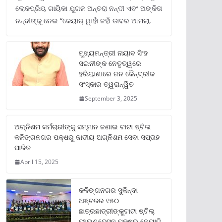
ଲୋକପ୍ରିୟ ଗାୟିକା ଯୁଗଳ ଅନ୍ତରା ନନ୍ଦୀ ଏବଂ ଅଙ୍କିତା
ନନ୍ଦୀଙ୍କୁ ନେଇ “କେୟାର୍ ୱାହାଁ ଜହାଁ ଡାବର ଆମଲା,
ମୁଖ୍ୟମନ୍ତ୍ରୀ ନାୟାବ ସିଂହ
ସଇନୀଙ୍କ ନେତୃତ୍ୱରେ
ହରିୟାଣାରେ ଜନ କୈନ୍ଦ୍ରୀକ
ସଂସ୍କାର ତ୍ୱରାନ୍ୱିତ
September 3, 2025
ଅଗ୍ନିଶମ କର୍ମଚାରୀଙ୍କୁ ସମ୍ମାନ ଜଣାଇ ଟାଟା ଷ୍ଟିଲ
କଳିଙ୍ଗନଗର ପକ୍ଷରୁ ଜାତୀୟ ଅଗ୍ନିଶମ ସେବା ସପ୍ତାହ
ପାଳିତ
April 15, 2025
କଳିଙ୍ଗନଗର ସୁକିନ୍ଦା
ଅଞ୍ଚଳର ୧୫୦
ଛାତ୍ରଛାତ୍ରୀଙ୍କୁଟାଟା ଷ୍ଟିଲ୍
ଫାଉଣ୍ଡେସନ ପକ୍ଷରୁ ଜ୍ୟୋତି