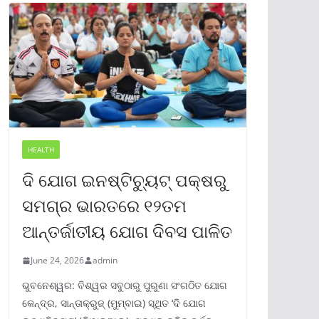
HEALTH
ଦି ଯୋଗ ଇନଷ୍ଟିଚ୍ୟୁଟ୍ ପକ୍ଷରୁ
ସମଗ୍ର ଭାରତରେ ୧୨ତମ
ଆନ୍ତର୍ଜାତୀୟ ଯୋଗ ଦିବସ ପାଳିତ
June 24, 2026
admin
ଭୁବନେଶ୍ୱର: ବିଶ୍ୱର ସବୁଠାରୁ ପୁରୁଣା ସଂଗଠିତ ଯୋଗ
କେନ୍ଦ୍ର, ସାନ୍ତାକ୍ରୁଜ୍ (ମୁମ୍ବାଇ) ସ୍ଥିତ ‘ଦି ଯୋଗ