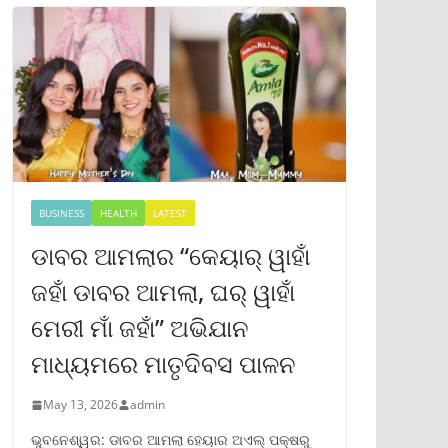
BUSINESS
HEALTH
LATEST
ଡାବର ଆମଲାର “କେୟାର୍ ୱାହାଁ
ଜହାଁ ଡାବର ଆମଲା, ଘର୍ ୱାହାଁ
ମେରୀ ମାଁ ଜହାଁ” ଅଭିଯାନ
ମାଧ୍ୟମରେ ମାତୃଦିବସ ପାଳନ
May 13, 2026
admin
ଭୁବନେଶ୍ୱର: ଡାବର ଆମଲା ହେୟାର ଅଏଲ୍ ପକ୍ଷରୁ