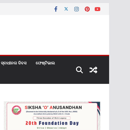
ସ୍ବାଧୀନତା ଦିବସ
ଫେଷ୍ଟିଭାଲ