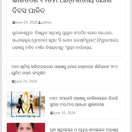
ଦିବସ ପାଳିତ
June 24, 2026
admin
ଭୁବନେଶ୍ୱର: ବିଶ୍ୱର ସବୁଠାରୁ ପୁରୁଣା ସଂଗଠିତ ଯୋଗ କେନ୍ଦ୍ର,
ସାନ୍ତାକ୍ରୁଜ୍ (ମୁମ୍ବାଇ) ସ୍ଥିତ ‘ଦି ଯୋଗ ଇନଷ୍ଟିଚ୍ୟୁଟ୍‌’ (ଟିୱାଇଆଇ),
ପକ୍ଷରୁ ଚଳିତ ବର୍ଷର ବିଷୟବସ୍ତୁ “ସୁସ୍ଥ ବାର୍ଦ୍ଧକ୍ୟ
ଟାଟା ଷ୍ଟିଲ୍‌ କଳିଙ୍ଗନଗର ପକ୍ଷରୁ ମେଗା ରକ୍ତଦାନ ଶିବିରରେ ୨୮୦
ୟୁନିଟ୍‌ ରକ୍ତ ସଂଗୃହୀତ
June 19, 2026
ଟାଟା ଏଆଇଜି ପକ୍ଷରୁ ମେଡିକେୟାର ରିଜର୍ଭ
ସୁପର ଟପ୍‌-ଅପ୍ ପ୍ଲାନ୍‌ର ଶୁଭାରମ୍ଭ
June 10, 2026
ମୁଖ ସ୍ୱାସ୍ଥ୍ୟ ଓ ତ୍ୱଚା ସମସ୍ୟାର ଅଦୃଶ୍ୟ