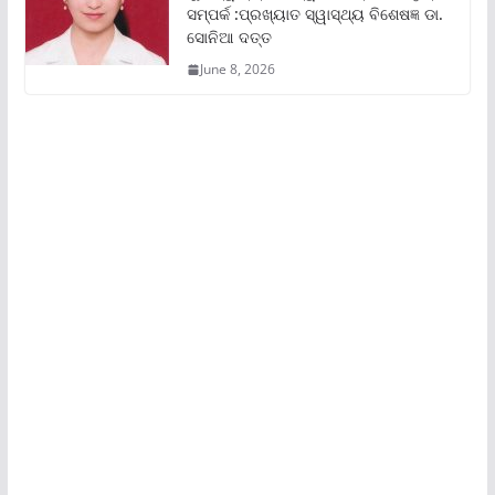
ସମ୍ପର୍କ :ପ୍ରଖ୍ୟାତ ସ୍ୱାସ୍ଥ୍ୟ ବିଶେଷଜ୍ଞ ଡା.
ସୋନିଆ ଦତ୍ତ
June 8, 2026