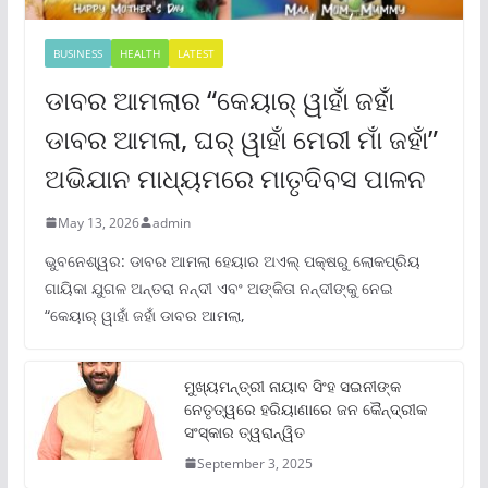
BUSINESS
HEALTH
LATEST
ଡାବର ଆମଲାର “କେୟାର୍ ୱାହାଁ ଜହାଁ
ଡାବର ଆମଲା, ଘର୍ ୱାହାଁ ମେରୀ ମାଁ ଜହାଁ”
ଅଭିଯାନ ମାଧ୍ୟମରେ ମାତୃଦିବସ ପାଳନ
May 13, 2026
admin
ଭୁବନେଶ୍ୱର: ଡାବର ଆମଲା ହେୟାର ଅଏଲ୍ ପକ୍ଷରୁ ଲୋକପ୍ରିୟ
ଗାୟିକା ଯୁଗଳ ଅନ୍ତରା ନନ୍ଦୀ ଏବଂ ଅଙ୍କିତା ନନ୍ଦୀଙ୍କୁ ନେଇ
“କେୟାର୍ ୱାହାଁ ଜହାଁ ଡାବର ଆମଲା,
ମୁଖ୍ୟମନ୍ତ୍ରୀ ନାୟାବ ସିଂହ ସଇନୀଙ୍କ
ନେତୃତ୍ୱରେ ହରିୟାଣାରେ ଜନ କୈନ୍ଦ୍ରୀକ
ସଂସ୍କାର ତ୍ୱରାନ୍ୱିତ
September 3, 2025