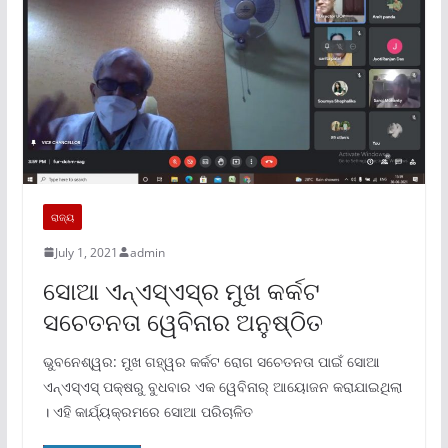
ରାଜ୍ୟ
July 1, 2021
admin
ସୋଆ ଏନ୍‌ଏସ୍‌ଏସ୍‌ର ମୁଖ କର୍କଟ
ସଚେତନତା ୱେବିନାର ଅନୁଷ୍ଠିତ
ଭୁବନେଶ୍ୱର: ମୁଖ ଗହ୍ୱର କର୍କଟ ରୋଗ ସଚେତନତା ପାଇଁ ସୋଆ
ଏନ୍‌ଏସ୍‌ଏସ୍ ପକ୍ଷରୁ ବୁଧବାର ଏକ ୱେବିନାର୍ ଆୟୋଜନ କରାଯାଇଥିଲା
। ଏହି କାର୍ଯ୍ୟକ୍ରମରେ ସୋଆ ପରିଚାଳିତ