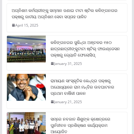
ଅଗ୍ନିଶମ କର୍ମଚାରୀଙ୍କୁ ସମ୍ମାନ ଜଣାଇ ଟାଟା ଷ୍ଟିଲ କଳିଙ୍ଗନଗର
ପକ୍ଷରୁ ଜାତୀୟ ଅଗ୍ନିଶମ ସେବା ସପ୍ତାହ ପାଳିତ
April 15, 2025
କଳିଙ୍ଗନଗର ସୁକିନ୍ଦା ଅଞ୍ଚଳର ୧୫୦
ଛାତ୍ରଛାତ୍ରୀଙ୍କୁଟାଟା ଷ୍ଟିଲ୍ ଫାଉଣ୍ଡେସନ
ପକ୍ଷରୁ ଜ୍ୟୋତି ଫେଲୋସିପ୍‌
January 31, 2025
ରାମାୟଣ ସାଂସ୍କୃତିକ କେନ୍ଦ୍ର ପକ୍ଷରୁ
ଅଯୋଧ୍ୟାରେ ରାମ ମନ୍ଦିର ଉଦଘାଟନର
ପ୍ରଥମ ବାର୍ଷିକୀ ପାଳନ
January 21, 2025
ସମ୍‌ରେ ନବଜାତ ଶିଶୁଙ୍କ କ୍ଷେତ୍ରରେ
ପୁର୍ନଜୀବନ ପ୍ରଶିକ୍ଷଣ କାର୍ଯ୍ୟକ୍ରମ
ଆୟୋଜିତ