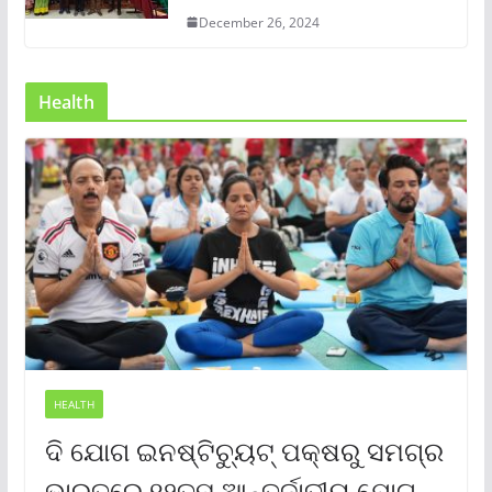
December 26, 2024
Health
HEALTH
ଦି ଯୋଗ ଇନଷ୍ଟିଚ୍ୟୁଟ୍ ପକ୍ଷରୁ ସମଗ୍ର
ଭାରତରେ ୧୨ତମ ଆନ୍ତର୍ଜାତୀୟ ଯୋଗ