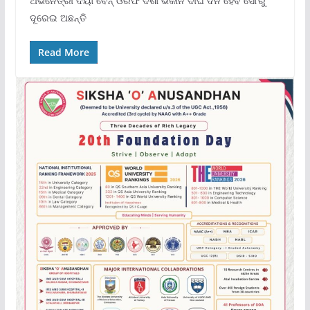
ଅଭିନେତ୍ରୀ ଦୟା ବେନ୍ ଓରଫ ଦିଶା ଭକାନି ଦୀର୍ଘ ଦିନ ହେବ ସୋ’ରୁ
ଦୂରେଇ ଅଛନ୍ତି
Read More