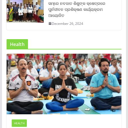
ସମ୍‌ରେ ନବଜାତ ଶିଶୁଙ୍କ କ୍ଷେତ୍ରରେ
ପୁର୍ନଜୀବନ ପ୍ରଶିକ୍ଷଣ କାର୍ଯ୍ୟକ୍ରମ
ଆୟୋଜିତ
December 26, 2024
Health
HEALTH