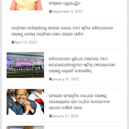
ସଂସ୍କାର ତ୍ୱରାନ୍ୱିତ
September 3, 2025
ଅଗ୍ନିଶମ କର୍ମଚାରୀଙ୍କୁ ସମ୍ମାନ ଜଣାଇ ଟାଟା ଷ୍ଟିଲ କଳିଙ୍ଗନଗର
ପକ୍ଷରୁ ଜାତୀୟ ଅଗ୍ନିଶମ ସେବା ସପ୍ତାହ ପାଳିତ
April 15, 2025
କଳିଙ୍ଗନଗର ସୁକିନ୍ଦା ଅଞ୍ଚଳର ୧୫୦
ଛାତ୍ରଛାତ୍ରୀଙ୍କୁଟାଟା ଷ୍ଟିଲ୍ ଫାଉଣ୍ଡେସନ
ପକ୍ଷରୁ ଜ୍ୟୋତି ଫେଲୋସିପ୍‌
January 31, 2025
ରାମାୟଣ ସାଂସ୍କୃତିକ କେନ୍ଦ୍ର ପକ୍ଷରୁ
ଅଯୋଧ୍ୟାରେ ରାମ ମନ୍ଦିର ଉଦଘାଟନର
ପ୍ରଥମ ବାର୍ଷିକୀ ପାଳନ
January 21, 2025