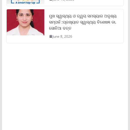
ମୁଖ ସ୍ୱାସ୍ଥ୍ୟ ଓ ତ୍ୱଚା ସମସ୍ୟାର ଅଦୃଶ୍ୟ
ସମ୍ପର୍କ :ପ୍ରଖ୍ୟାତ ସ୍ୱାସ୍ଥ୍ୟ ବିଶେଷଜ୍ଞ ଡା.
ସୋନିଆ ଦତ୍ତ
June 8, 2026