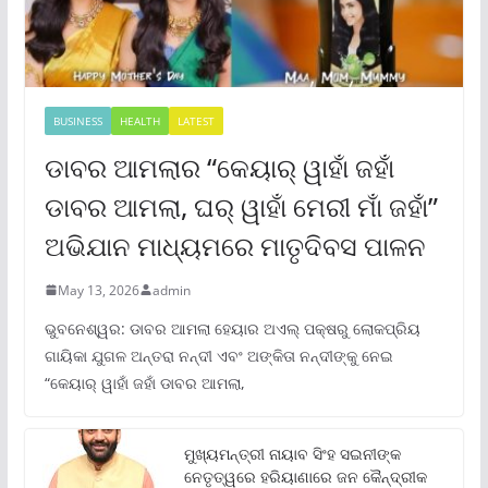
BUSINESS
HEALTH
LATEST
ଡାବର ଆମଲାର “କେୟାର୍ ୱାହାଁ ଜହାଁ
ଡାବର ଆମଲା, ଘର୍ ୱାହାଁ ମେରୀ ମାଁ ଜହାଁ”
ଅଭିଯାନ ମାଧ୍ୟମରେ ମାତୃଦିବସ ପାଳନ
May 13, 2026
admin
ଭୁବନେଶ୍ୱର: ଡାବର ଆମଲା ହେୟାର ଅଏଲ୍ ପକ୍ଷରୁ ଲୋକପ୍ରିୟ
ଗାୟିକା ଯୁଗଳ ଅନ୍ତରା ନନ୍ଦୀ ଏବଂ ଅଙ୍କିତା ନନ୍ଦୀଙ୍କୁ ନେଇ
“କେୟାର୍ ୱାହାଁ ଜହାଁ ଡାବର ଆମଲା,
ମୁଖ୍ୟମନ୍ତ୍ରୀ ନାୟାବ ସିଂହ ସଇନୀଙ୍କ
ନେତୃତ୍ୱରେ ହରିୟାଣାରେ ଜନ କୈନ୍ଦ୍ରୀକ