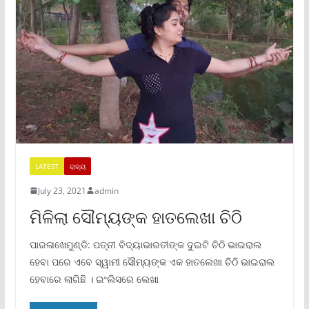
LATEST
ରାଜ୍ୟ
July 23, 2021
admin
ମିଳିଲା ସୌମ୍ୟଙ୍କ ହାତଲେଖା ଚିଠି
ପାରଳାଖେମୁଣ୍ଡି: ପତ୍ନୀ ବିଦ୍ୟାଭାରତୀଙ୍କ ଦୁଇଟି ଚିଠି ଭାଇରାଲ
ହେବା ପରେ ଏବେ ସ୍ୱାମୀ ସୌମ୍ୟଙ୍କ ଏକ ହାତଲେଖା ଚିଠି ଭାଇରାଲ
ହେବାରେ ଲାଗିଛି । ଇଂଲିସରେ ଲେଖା