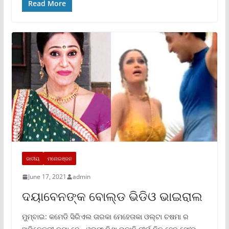
Read More
ଜାତୀୟ
ମନୋରଞ୍ଜନ
June 17, 2021
admin
ଦୟାବେନଙ୍କ ବୋଲ୍ଡ ଭିଡିଓ ଭାଇରାଲ
ମୁମ୍ବାଇ: କମେଡି ସିରିଏଲ ତାରକା ମେହେତାକା ଓଲ୍ଟା ଚଷମା ର