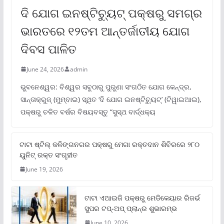
ଦି ଯୋଗ ଇନଷ୍ଟିଚ୍ୟୁଟ୍ ପକ୍ଷରୁ ସମଗ୍ର
ଭାରତରେ ୧୨ତମ ଆନ୍ତର୍ଜାତୀୟ ଯୋଗ
ଦିବସ ପାଳିତ
June 24, 2026
admin
ଭୁବନେଶ୍ୱର: ବିଶ୍ୱର ସବୁଠାରୁ ପୁରୁଣା ସଂଗଠିତ ଯୋଗ କେନ୍ଦ୍ର,
ସାନ୍ତାକ୍ରୁଜ୍ (ମୁମ୍ବାଇ) ସ୍ଥିତ ‘ଦି ଯୋଗ ଇନଷ୍ଟିଚ୍ୟୁଟ୍‌’ (ଟିୱାଇଆଇ),
ପକ୍ଷରୁ ଚଳିତ ବର୍ଷର ବିଷୟବସ୍ତୁ “ସୁସ୍ଥ ବାର୍ଦ୍ଧକ୍ୟ
ଟାଟା ଷ୍ଟିଲ୍‌ କଳିଙ୍ଗନଗର ପକ୍ଷରୁ ମେଗା ରକ୍ତଦାନ ଶିବିରରେ ୨୮୦
ୟୁନିଟ୍‌ ରକ୍ତ ସଂଗୃହୀତ
June 19, 2026
ଟାଟା ଏଆଇଜି ପକ୍ଷରୁ ମେଡିକେୟାର ରିଜର୍ଭ
ସୁପର ଟପ୍‌-ଅପ୍ ପ୍ଲାନ୍‌ର ଶୁଭାରମ୍ଭ
June 10, 2026